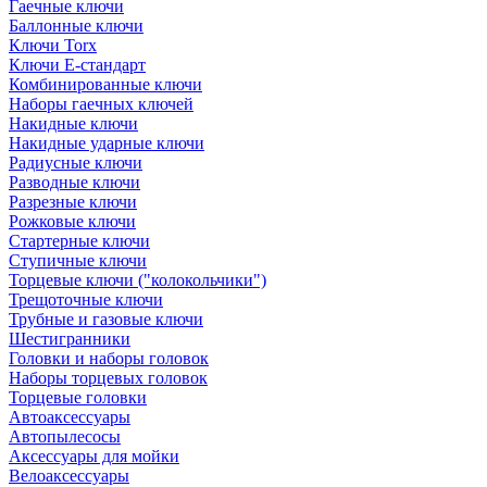
Гаечные ключи
Баллонные ключи
Ключи Torx
Ключи Е-стандарт
Комбинированные ключи
Наборы гаечных ключей
Накидные ключи
Накидные ударные ключи
Радиусные ключи
Разводные ключи
Разрезные ключи
Рожковые ключи
Стартерные ключи
Ступичные ключи
Торцевые ключи ("колокольчики")
Трещоточные ключи
Трубные и газовые ключи
Шестигранники
Головки и наборы головок
Наборы торцевых головок
Торцевые головки
Автоаксессуары
Автопылесосы
Аксессуары для мойки
Велоаксессуары