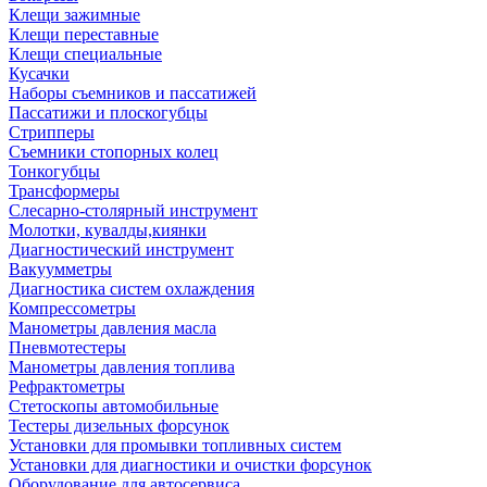
Клещи зажимные
Клещи переставные
Клещи специальные
Кусачки
Наборы съемников и пассатижей
Пассатижи и плоскогубцы
Стрипперы
Съемники стопорных колец
Тонкогубцы
Трансформеры
Слесарно-столярный инструмент
Молотки, кувалды,киянки
Диагностический инструмент
Вакуумметры
Диагностика систем охлаждения
Компрессометры
Манометры давления масла
Пневмотестеры
Манометры давления топлива
Рефрактометры
Стетоскопы автомобильные
Тестеры дизельных форсунок
Установки для промывки топливных систем
Установки для диагностики и очистки форсунок
Оборудование для автосервиса