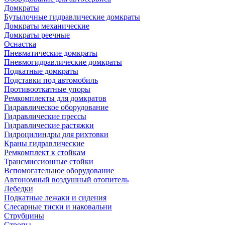
Домкраты
Бутылочные гидравлические домкраты
Домкраты механические
Домкраты реечные
Оснастка
Пневматические домкраты
Пневмогидравлические домкраты
Подкатные домкраты
Подставки под автомобиль
Противооткатные упоры
Ремкомплекты для домкратов
Гидравлическое оборудование
Гидравлические прессы
Гидравлические растяжки
Гидроцилиндры для рихтовки
Краны гидравлические
Ремкомплект к стойкам
Трансмиссионные стойки
Вспомогательное оборудование
Автономный воздушный отопитель
Лебедки
Подкатные лежаки и сидения
Слесарные тиски и наковальни
Струбцины
Стропы