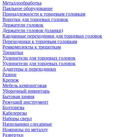
Металлообработка
Паяльное оборудование
Принадлежности к торцевым головкам
Воротки для торцевых головок
Держатели головок
Держатели головок (планки)
Карданные переходники для торцевых головок
Переходники к торцевым головкам
Ремкомплекты к трещоткам
Трещотки
Удлинители для торцевых головок
Удлинители для торцевых головок
Адаптеры и переходники
Разное
Крепеж
Мебель кемпинговая
Уборочный инвентарь
Бытовая химия
Режущий инструмент
Болторезы
Кабелерезы
Наборы сверл
Напильники слесарные
Ножницы по металлу
Развертки