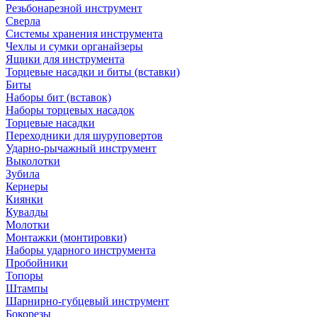
Резьбонарезной инструмент
Сверла
Системы хранения инструмента
Чехлы и сумки органайзеры
Ящики для инструмента
Торцевые насадки и биты (вставки)
Биты
Наборы бит (вставок)
Наборы торцевых насадок
Торцевые насадки
Переходники для шуруповертов
Ударно-рычажный инструмент
Выколотки
Зубила
Кернеры
Киянки
Кувалды
Молотки
Монтажки (монтировки)
Наборы ударного инструмента
Пробойники
Топоры
Штампы
Шарнирно-губцевый инструмент
Бокорезы