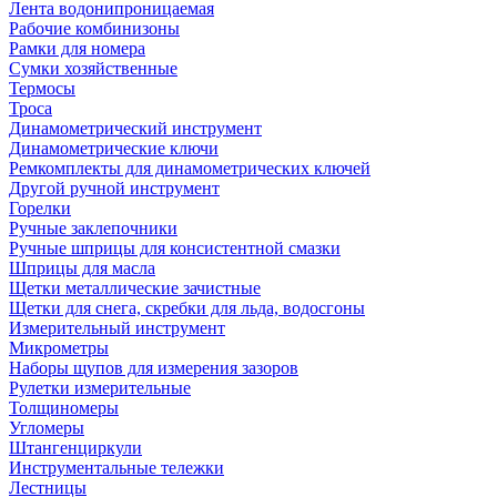
Лента водонипроницаемая
Рабочие комбинизоны
Рамки для номера
Сумки хозяйственные
Термосы
Троса
Динамометрический инструмент
Динамометрические ключи
Ремкомплекты для динамометрических ключей
Другой ручной инструмент
Горелки
Ручные заклепочники
Ручные шприцы для консистентной смазки
Шприцы для масла
Щетки металлические зачистные
Щетки для снега, скребки для льда, водосгоны
Измерительный инструмент
Микрометры
Наборы щупов для измерения зазоров
Рулетки измерительные
Толщиномеры
Угломеры
Штангенциркули
Инструментальные тележки
Лестницы