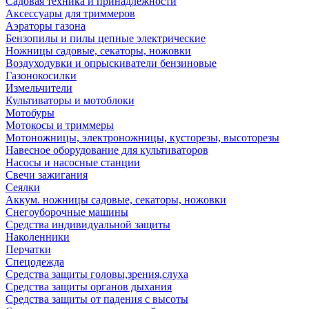
Садовая техника и принадлежности
Аксессуары для триммеров
Аэраторы газона
Бензопилы и пилы цепные электрические
Ножницы садовые, секаторы, ножовки
Воздуходувки и опрыскиватели бензиновые
Газонокосилки
Измельчители
Культиваторы и мотоблоки
Мотобуры
Мотокосы и триммеры
Мотоножницы, электроножницы, кусторезы, высоторезы
Навесное оборудование для культиваторов
Насосы и насосные станции
Свечи зажигания
Сеялки
Аккум. ножницы садовые, секаторы, ножовки
Снегоуборочные машины
Средства индивидуальной защиты
Наколенники
Перчатки
Спецодежда
Средства защиты головы,зрения,слуха
Средства защиты органов дыхания
Средства защиты от падения с высоты