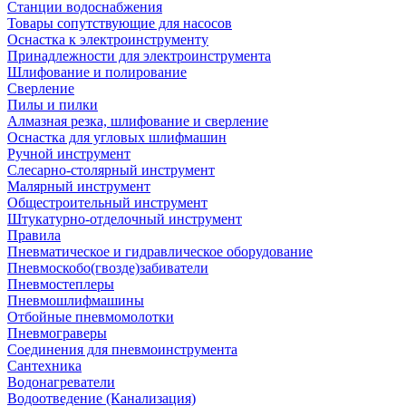
Станции водоснабжения
Товары сопутствующие для насосов
Оснастка к электроинструменту
Принадлежности для электроинструмента
Шлифование и полирование
Сверление
Пилы и пилки
Алмазная резка, шлифование и сверление
Оснастка для угловых шлифмашин
Ручной инструмент
Слесарно-столярный инструмент
Малярный инструмент
Общестроительный инструмент
Штукатурно-отделочный инструмент
Правила
Пневматическое и гидравлическое оборудование
Пневмоскобо(гвозде)забиватели
Пневмостеплеры
Пневмошлифмашины
Отбойные пневмомолотки
Пневмограверы
Соединения для пневмоинструмента
Сантехника
Водонагреватели
Водоотведение (Канализация)