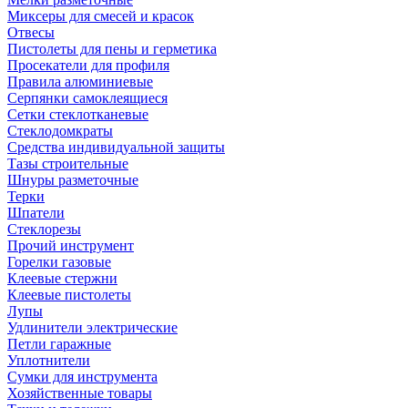
Миксеры для смесей и красок
Отвесы
Пистолеты для пены и герметика
Просекатели для профиля
Правила алюминиевые
Серпянки самоклеящиеся
Сетки стеклотканевые
Стеклодомкраты
Средства индивидуальной защиты
Тазы строительные
Шнуры разметочные
Терки
Шпатели
Стеклорезы
Прочий инструмент
Горелки газовые
Клеевые стержни
Клеевые пистолеты
Лупы
Удлинители электрические
Петли гаражные
Уплотнители
Сумки для инструмента
Хозяйственные товары