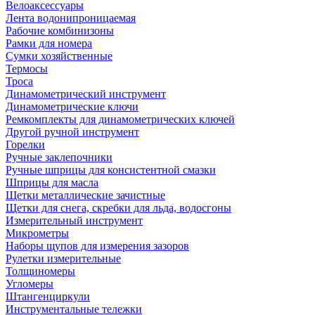
Велоаксессуары
Лента водонипроницаемая
Рабочие комбинизоны
Рамки для номера
Сумки хозяйственные
Термосы
Троса
Динамометрический инструмент
Динамометрические ключи
Ремкомплекты для динамометрических ключей
Другой ручной инструмент
Горелки
Ручные заклепочники
Ручные шприцы для консистентной смазки
Шприцы для масла
Щетки металлические зачистные
Щетки для снега, скребки для льда, водосгоны
Измерительный инструмент
Микрометры
Наборы щупов для измерения зазоров
Рулетки измерительные
Толщиномеры
Угломеры
Штангенциркули
Инструментальные тележки