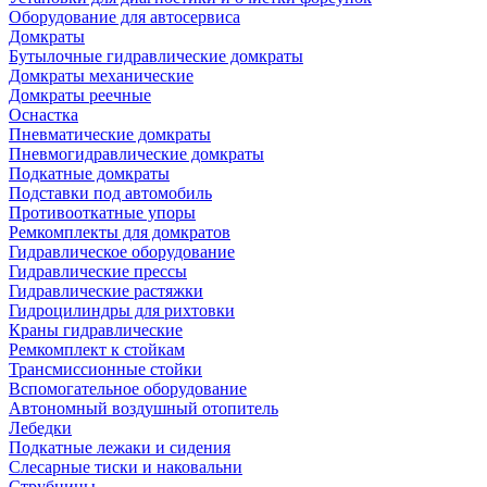
Оборудование для автосервиса
Домкраты
Бутылочные гидравлические домкраты
Домкраты механические
Домкраты реечные
Оснастка
Пневматические домкраты
Пневмогидравлические домкраты
Подкатные домкраты
Подставки под автомобиль
Противооткатные упоры
Ремкомплекты для домкратов
Гидравлическое оборудование
Гидравлические прессы
Гидравлические растяжки
Гидроцилиндры для рихтовки
Краны гидравлические
Ремкомплект к стойкам
Трансмиссионные стойки
Вспомогательное оборудование
Автономный воздушный отопитель
Лебедки
Подкатные лежаки и сидения
Слесарные тиски и наковальни
Струбцины