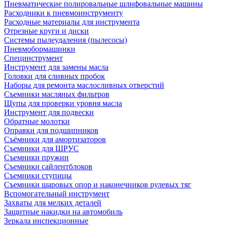
Пневматические полировальные шлифовальные машины
Расходники к пневмоинструменту
Расходные материалы для инструмента
Отрезные круги и диски
Системы пылеудаления (пылесосы)
Пневмобормашинки
Специнструмент
Инструмент для замены масла
Головки для сливных пробок
Наборы для ремонта маслосливных отверстий
Съемники масляных фильтров
Щупы для проверки уровня масла
Инструмент для подвески
Обратные молотки
Оправки для подшипников
Съёмники для амортизаторов
Съемники для ШРУС
Съемники пружин
Съемники сайлентблоков
Съемники ступицы
Съемники шаровых опор и наконечников рулевых тяг
Вспомогательный инструмент
Захваты для мелких деталей
Защитные накидки на автомобиль
Зеркала инспекционные