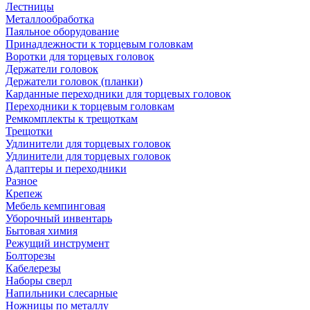
Лестницы
Металлообработка
Паяльное оборудование
Принадлежности к торцевым головкам
Воротки для торцевых головок
Держатели головок
Держатели головок (планки)
Карданные переходники для торцевых головок
Переходники к торцевым головкам
Ремкомплекты к трещоткам
Трещотки
Удлинители для торцевых головок
Удлинители для торцевых головок
Адаптеры и переходники
Разное
Крепеж
Мебель кемпинговая
Уборочный инвентарь
Бытовая химия
Режущий инструмент
Болторезы
Кабелерезы
Наборы сверл
Напильники слесарные
Ножницы по металлу