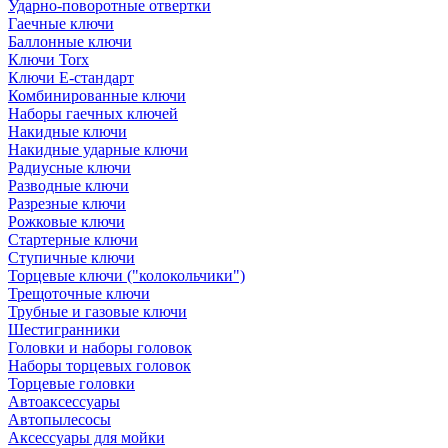
Ударно-поворотные отвертки
Гаечные ключи
Баллонные ключи
Ключи Torx
Ключи Е-стандарт
Комбинированные ключи
Наборы гаечных ключей
Накидные ключи
Накидные ударные ключи
Радиусные ключи
Разводные ключи
Разрезные ключи
Рожковые ключи
Стартерные ключи
Ступичные ключи
Торцевые ключи ("колокольчики")
Трещоточные ключи
Трубные и газовые ключи
Шестигранники
Головки и наборы головок
Наборы торцевых головок
Торцевые головки
Автоаксессуары
Автопылесосы
Аксессуары для мойки