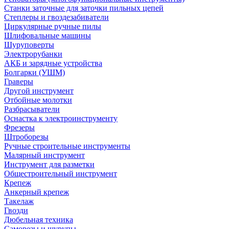
Станки заточные для заточки пильных цепей
Степлеры и гвоздезабиватели
Циркулярные ручные пилы
Шлифовальные машины
Шуруповерты
Электрорубанки
АКБ и зарядные устройства
Болгарки (УШМ)
Граверы
Другой инструмент
Отбойные молотки
Разбрасыватели
Оснастка к электроинструменту
Фрезеры
Штроборезы
Ручные строительные инструменты
Малярный инструмент
Инструмент для разметки
Общестроительный инструмент
Крепеж
Анкерный крепеж
Такелаж
Гвозди
Дюбельная техника
Саморезы и шурупы