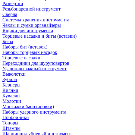
Развертки
Резьбонарезной инструмент
Сверла
Системы хранения инструмента
Чехлы и сумки органайзеры
Ящики для инструмента
Торцевые насадки и биты (вставки)
Биты
Наборы бит (вставок)
Наборы торцевых насадок
Торцевые насадки
Переходники для шуруповертов
Ударно-рычажный инструмент
Выколотки
Зубила
Кернеры
Киянки
Кувалды
Молотки
Монтажки (монтировки)
Наборы ударного инструмента
Пробойники
Топоры
Штампы
Шарнирно-губцевый инструмент