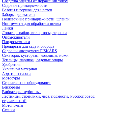
Средства защиты от поражений током
Садовые принадлежности
Вазоны и горшки для цветов
Заборы, держатели
Поливочные принадлежности, шланги
Инструмент для обработки почвы
Лейки
Лопаты, грабли, вилы, косы, черенки
Опрыскиватели
Плодосъемники
Препараты для сада и огорода
Садовый инструмент FISKARS
Секаторы, кусторезы, ножницы, ножи
Теплицы, парники, садовые опоры
Удобрения
Укрывной материал
Аэраторы газона
Мотобуры
Строительное оборудование
Бензорезы
Вибраторы глубинные
Лестницы, стремянки, леса, подмости, мусоропровод
строительный
Мотопомпы
Станки