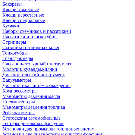
Бокорезы
Клещи зажимные
Клещи переставные
Клещи специальные
Кусачки
Наборы съемников и пассатижей
Пассатижи и плоскогубцы
Стрипперы
Съемники стопорных колец
Тонкогубцы
Трансформеры
Слесарно-столярный инструмент
Молотки, кувалды,киянки
Диагностический инструмент
Вакуумметры
Диагностика систем охлаждения
Компрессометры
Манометры давления масла
Пневмотестеры
Манометры давления топлива
Рефрактометры
Стетоскопы автомобильные
Тестеры дизельных форсунок
Установки для промывки топливных систем
Установки для диагностики и очистки форсунок