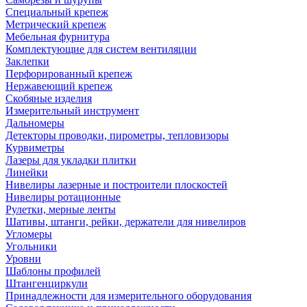
Специальный крепеж
Метрический крепеж
Мебельная фурнитура
Комплектующие для систем вентиляции
Заклепки
Перфорированный крепеж
Нержавеющий крепеж
Скобяные изделия
Измерительный инструмент
Дальномеры
Детекторы проводки, пирометры, тепловизоры
Курвиметры
Лазеры для укладки плитки
Линейки
Нивелиры лазерные и построители плоскостей
Нивелиры ротационные
Рулетки, мерные ленты
Шативы, штанги, рейки, держатели для нивелиров
Угломеры
Угольники
Уровни
Шаблоны профилей
Штангенциркули
Принадлежности для измерительного оборудования