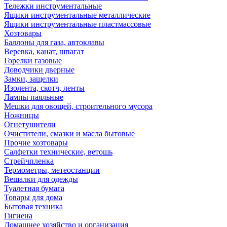
Тележки инструментальные
Ящики инструментальные металлические
Ящики инструментальные пластмассовые
Хозтовары
Баллоны для газа, автоклавы
Веревка, канат, шпагат
Горелки газовые
Доводчики дверные
Замки, защелки
Изолента, скотч, ленты
Лампы паяльные
Мешки для овощей, строительного мусора
Ножницы
Огнетушители
Очистители, смазки и масла бытовые
Прочие хозтовары
Салфетки технические, ветошь
Стрейчпленка
Термометры, метеостанции
Вешалки для одежды
Туалетная бумага
Товары для дома
Бытовая техника
Гигиена
Домашнее хозяйство и организация