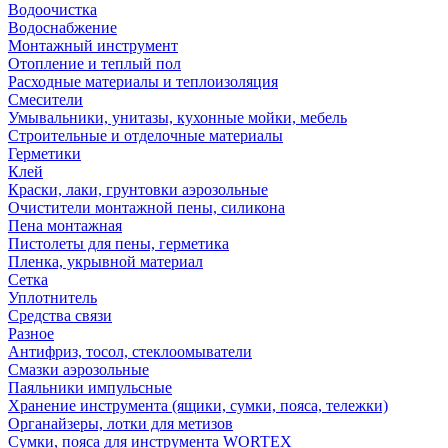
Водоочистка
Водоснабжение
Монтажный инструмент
Отопление и теплый пол
Расходные материалы и теплоизоляция
Смесители
Умывальники, унитазы, кухонные мойки, мебель
Строительные и отделочные материалы
Герметики
Клей
Краски, лаки, грунтовки аэрозольные
Очистители монтажной пены, силикона
Пена монтажная
Пистолеты для пены, герметика
Пленка, укрывной материал
Сетка
Уплотнитель
Средства связи
Разное
Антифриз, тосол, стеклоомыватели
Смазки аэрозольные
Паяльники импульсные
Хранение инструмента (ящики, сумки, пояса, тележки)
Органайзеры, лотки для метизов
Сумки, пояса для инструмента WORTEX