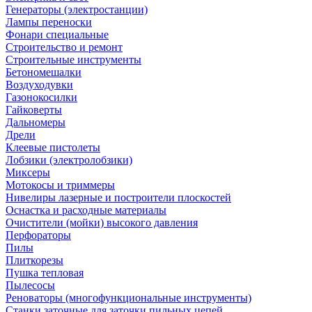
Генераторы (электростанции)
Лампы переноски
Фонари специальные
Строительство и ремонт
Строительные инструменты
Бетономешалки
Воздуходувки
Газонокосилки
Гайковерты
Дальномеры
Дрели
Клеевые пистолеты
Лобзики (электролобзики)
Миксеры
Мотокосы и триммеры
Нивелиры лазерные и построители плоскостей
Оснастка и расходные материалы
Очистители (мойки) высокого давления
Перфораторы
Пилы
Плиткорезы
Пушка тепловая
Пылесосы
Реноваторы (многофункциональные инструменты)
Станки заточные для заточки пильных цепей