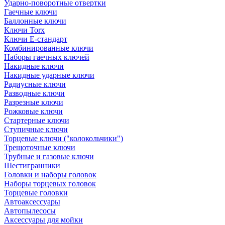
Ударно-поворотные отвертки
Гаечные ключи
Баллонные ключи
Ключи Torx
Ключи Е-стандарт
Комбинированные ключи
Наборы гаечных ключей
Накидные ключи
Накидные ударные ключи
Радиусные ключи
Разводные ключи
Разрезные ключи
Рожковые ключи
Стартерные ключи
Ступичные ключи
Торцевые ключи ("колокольчики")
Трещоточные ключи
Трубные и газовые ключи
Шестигранники
Головки и наборы головок
Наборы торцевых головок
Торцевые головки
Автоаксессуары
Автопылесосы
Аксессуары для мойки