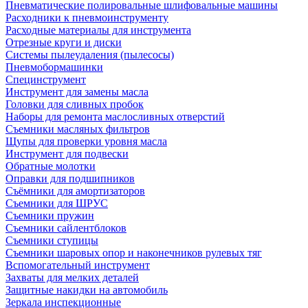
Пневматические полировальные шлифовальные машины
Расходники к пневмоинструменту
Расходные материалы для инструмента
Отрезные круги и диски
Системы пылеудаления (пылесосы)
Пневмобормашинки
Специнструмент
Инструмент для замены масла
Головки для сливных пробок
Наборы для ремонта маслосливных отверстий
Съемники масляных фильтров
Щупы для проверки уровня масла
Инструмент для подвески
Обратные молотки
Оправки для подшипников
Съёмники для амортизаторов
Съемники для ШРУС
Съемники пружин
Съемники сайлентблоков
Съемники ступицы
Съемники шаровых опор и наконечников рулевых тяг
Вспомогательный инструмент
Захваты для мелких деталей
Защитные накидки на автомобиль
Зеркала инспекционные