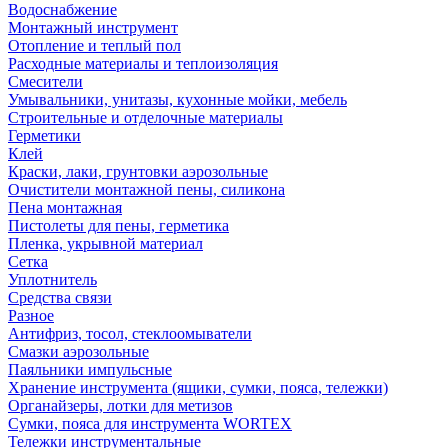
Водоснабжение
Монтажный инструмент
Отопление и теплый пол
Расходные материалы и теплоизоляция
Смесители
Умывальники, унитазы, кухонные мойки, мебель
Строительные и отделочные материалы
Герметики
Клей
Краски, лаки, грунтовки аэрозольные
Очистители монтажной пены, силикона
Пена монтажная
Пистолеты для пены, герметика
Пленка, укрывной материал
Сетка
Уплотнитель
Средства связи
Разное
Антифриз, тосол, стеклоомыватели
Смазки аэрозольные
Паяльники импульсные
Хранение инструмента (ящики, сумки, пояса, тележки)
Органайзеры, лотки для метизов
Сумки, пояса для инструмента WORTEX
Тележки инструментальные