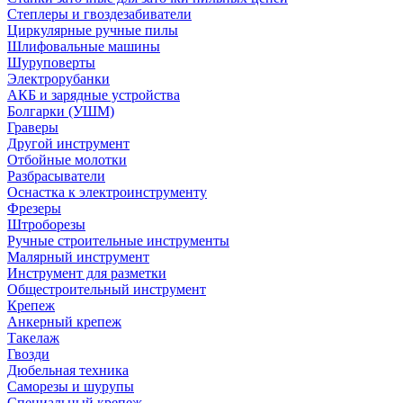
Степлеры и гвоздезабиватели
Циркулярные ручные пилы
Шлифовальные машины
Шуруповерты
Электрорубанки
АКБ и зарядные устройства
Болгарки (УШМ)
Граверы
Другой инструмент
Отбойные молотки
Разбрасыватели
Оснастка к электроинструменту
Фрезеры
Штроборезы
Ручные строительные инструменты
Малярный инструмент
Инструмент для разметки
Общестроительный инструмент
Крепеж
Анкерный крепеж
Такелаж
Гвозди
Дюбельная техника
Саморезы и шурупы
Специальный крепеж