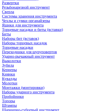
Развертки
Резьбонарезной инструмент
Сверла
Системы хранения инструмента
Чехлы и сумки органайзеры
Ящики для инструмента
Торцевые насадки и биты (вставки)
Биты
Наборы бит (вставок)
Наборы торцевых насадок
Торцевые насадки
Переходники для шуруповертов
Ударно-рычажный инструмент
Выколотки
Зубила
Кернеры
Киянки
Кувалды
Молотки
Монтажки (монтировки)
Наборы ударного инструмента
Пробойники
Топоры
Штампы
Шарнирно-губцевый инструмент