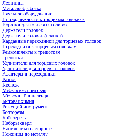
Лестницы
Металлообработка
Паяльное оборудование
Принадлежности к торцевым головкам
Воротки для торцевых головок
Держатели головок
Держатели головок (планки)
Карданные переходники для торцевых головок
Переходники к торцевым головкам
Ремкомплекты к трещоткам
Трещотки
Удлинители для торцевых головок
Удлинители для торцевых головок
Адаптеры и переходники
Разное
Крепеж
Мебель кемпинговая
Уборочный инвентарь
Бытовая химия
Режущий инструмент
Болторезы
Кабелерезы
Наборы сверл
Напильники слесарные
Ножницы по металлу