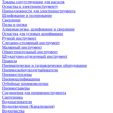
Товары сопутствующие для насосов
Оснастка к электроинструменту
Принадлежности для электроинструмента
Шлифование и полирование
Сверление
Пилы и пилки
Алмазная резка, шлифование и сверление
Оснастка для угловых шлифмашин
Ручной инструмент
Слесарно-столярный инструмент
Малярный инструмент
Общестроительный инструмент
Штукатурно-отделочный инструмент
Правила
Пневматическое и гидравлическое оборудование
Пневмоскобо(гвозде)забиватели
Пневмостеплеры
Пневмошлифмашины
Отбойные пневмомолотки
Пневмограверы
Соединения для пневмоинструмента
Сантехника
Водонагреватели
Водоотведение (Канализация)
Водоочистка