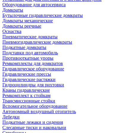
Оборудование для автосервиса
Домкраты
Бутылочные гидравлические домкраты
Домкраты механические
Домкраты реечные
Оснастка
Пневматические домкраты
Пневмогидравлические домкраты
Подкатные домкраты
Подставки под автомобиль
Противооткатные упоры
Ремкомплекты для домкратов
Гидравлическое оборудование
Гидравлические прессы
Гидравлические растяжки
Гидроцилиндры для рихтовки
Краны гидравлические
Ремкомплект к стойкам
Трансмиссионные стойки
Вспомогательное оборудование
Автономный воздушный отопитель
Лебедки
Подкатные лежаки и сидения
Слесарные тиски и наковальни
Струбцины