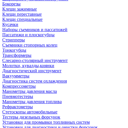
Бокорезы
Клещи зажимные
Клещи переставные
Клещи специальные
Кусачки
Наборы съемников и пассатижей
Пассатижи и плоскогубцы
Стрипперы
Съемники стопорных колец
Тонкогубцы
Трансформеры
Слесарно-столярный инструмент
Молотки, кувалды,киянки
Диагностический инструмент
Вакуумметры
Диагностика систем охлаждения
Компрессометры
Манометры давления масла
Пневмотестеры
Манометры давления топлива
Рефрактометры
Стетоскопы автомобильные
Тестеры дизельных форсунок
Установки для промывки топливных систем
Установки для диагностики и очистки форсунок