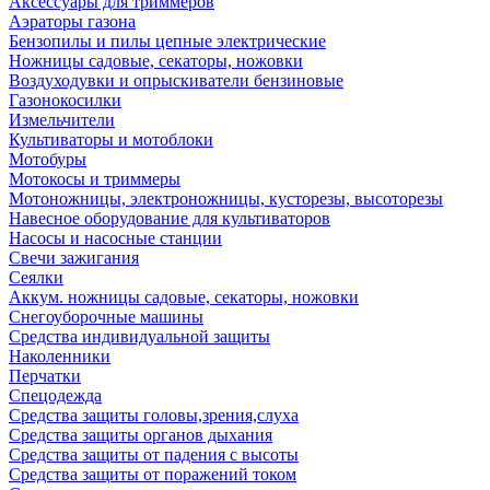
Аксессуары для триммеров
Аэраторы газона
Бензопилы и пилы цепные электрические
Ножницы садовые, секаторы, ножовки
Воздуходувки и опрыскиватели бензиновые
Газонокосилки
Измельчители
Культиваторы и мотоблоки
Мотобуры
Мотокосы и триммеры
Мотоножницы, электроножницы, кусторезы, высоторезы
Навесное оборудование для культиваторов
Насосы и насосные станции
Свечи зажигания
Сеялки
Аккум. ножницы садовые, секаторы, ножовки
Снегоуборочные машины
Средства индивидуальной защиты
Наколенники
Перчатки
Спецодежда
Средства защиты головы,зрения,слуха
Средства защиты органов дыхания
Средства защиты от падения с высоты
Средства защиты от поражений током