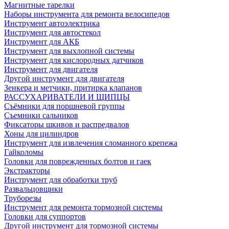
Магнитные тарелки
Наборы инструмента для ремонта велосипедов
Инструмент автоэлектрика
Инструмент для автостекол
Инструмент для АКБ
Инструмент для выхлопной системы
Инструмент для кислородных датчиков
Инструмент для двигателя
Другой инструмент для двигателя
Зенкера и метчики, притирка клапанов
РАССУХАРИВАТЕЛИ И ЩИПЦЫ
Съёмники для поршневой группы
Съемники сальников
Фиксаторы шкивов и распредвалов
Хоны для цилиндров
Инструмент для извлечения сломанного крепежа
Гайколомы
Головки для поврежденных болтов и гаек
Экстракторы
Инструмент для обработки труб
Развальцовщики
Труборезы
Инструмент для ремонта тормозной системы
Головки для суппортов
Другой инструмент для тормозной системы