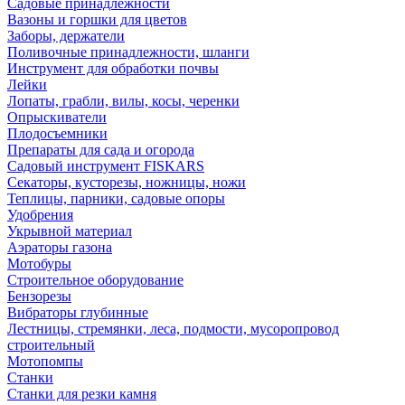
Садовые принадлежности
Вазоны и горшки для цветов
Заборы, держатели
Поливочные принадлежности, шланги
Инструмент для обработки почвы
Лейки
Лопаты, грабли, вилы, косы, черенки
Опрыскиватели
Плодосъемники
Препараты для сада и огорода
Садовый инструмент FISKARS
Секаторы, кусторезы, ножницы, ножи
Теплицы, парники, садовые опоры
Удобрения
Укрывной материал
Аэраторы газона
Мотобуры
Строительное оборудование
Бензорезы
Вибраторы глубинные
Лестницы, стремянки, леса, подмости, мусоропровод
строительный
Мотопомпы
Станки
Станки для резки камня