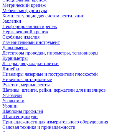
Метрический крепеж
Мебельная фурнитура
Комплектующие для систем вентиляции
Заклепки
Перфорированный крепеж
Нержавеющий крепеж
Скобяные изделия
Измерительный инструмент
Дальномеры
Детекторы проводки, пирометры, тепловизоры
Курвиметры
Лазеры для укладки плитки
Линейки
Нивелиры лазерные и построители плоскостей
Нивелиры ротационные
Рулетки, мерные ленты
Шативы, штанги, рейки, держатели для нивелиров
Угломеры
Угольники
Уровни
Шаблоны профилей
Штангенциркули
Принадлежности для измерительного оборудования
Садовая техника и принадлежности