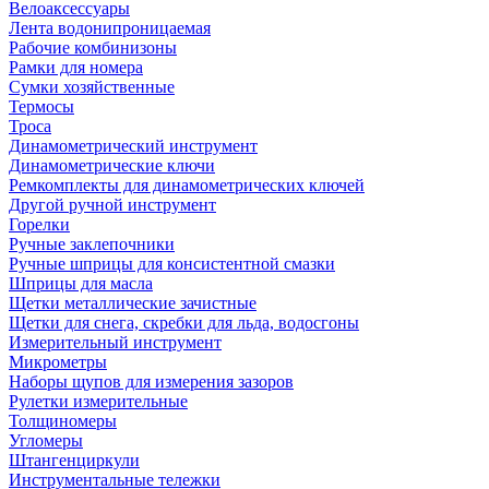
Велоаксессуары
Лента водонипроницаемая
Рабочие комбинизоны
Рамки для номера
Сумки хозяйственные
Термосы
Троса
Динамометрический инструмент
Динамометрические ключи
Ремкомплекты для динамометрических ключей
Другой ручной инструмент
Горелки
Ручные заклепочники
Ручные шприцы для консистентной смазки
Шприцы для масла
Щетки металлические зачистные
Щетки для снега, скребки для льда, водосгоны
Измерительный инструмент
Микрометры
Наборы щупов для измерения зазоров
Рулетки измерительные
Толщиномеры
Угломеры
Штангенциркули
Инструментальные тележки