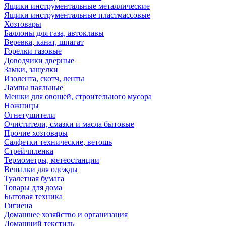
Ящики инструментальные металлические
Ящики инструментальные пластмассовые
Хозтовары
Баллоны для газа, автоклавы
Веревка, канат, шпагат
Горелки газовые
Доводчики дверные
Замки, защелки
Изолента, скотч, ленты
Лампы паяльные
Мешки для овощей, строительного мусора
Ножницы
Огнетушители
Очистители, смазки и масла бытовые
Прочие хозтовары
Салфетки технические, ветошь
Стрейчпленка
Термометры, метеостанции
Вешалки для одежды
Туалетная бумага
Товары для дома
Бытовая техника
Гигиена
Домашнее хозяйство и организация
Домашний текстиль