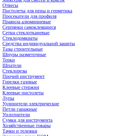
Отвесы
Пистолеты для пены и герметика
Просекатели для профиля
Правила алюминиевые
Серпянки самоклеящиеся
Сетки стеклотканевые
Стеклодомкраты
Средства индивидуальной защиты
Тазы строительные
Шнуры разметочные
Терки
Шпатели
Стеклорезы
Прочий инструмент
Горелки газовые
Клеевые стержни
Клеевые пистолеты
Лупы
Удлинители электрические
Петли гаражные
Уплотнители
Сумки для инструмента
Хозяйственные товары
Тачки и тележки