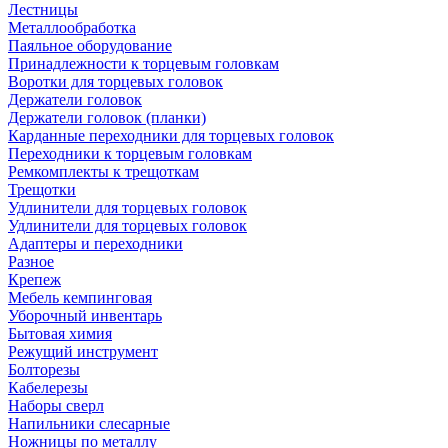
Лестницы
Металлообработка
Паяльное оборудование
Принадлежности к торцевым головкам
Воротки для торцевых головок
Держатели головок
Держатели головок (планки)
Карданные переходники для торцевых головок
Переходники к торцевым головкам
Ремкомплекты к трещоткам
Трещотки
Удлинители для торцевых головок
Удлинители для торцевых головок
Адаптеры и переходники
Разное
Крепеж
Мебель кемпинговая
Уборочный инвентарь
Бытовая химия
Режущий инструмент
Болторезы
Кабелерезы
Наборы сверл
Напильники слесарные
Ножницы по металлу