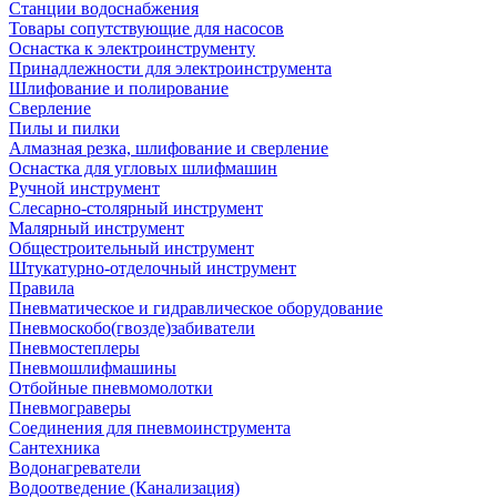
Станции водоснабжения
Товары сопутствующие для насосов
Оснастка к электроинструменту
Принадлежности для электроинструмента
Шлифование и полирование
Сверление
Пилы и пилки
Алмазная резка, шлифование и сверление
Оснастка для угловых шлифмашин
Ручной инструмент
Слесарно-столярный инструмент
Малярный инструмент
Общестроительный инструмент
Штукатурно-отделочный инструмент
Правила
Пневматическое и гидравлическое оборудование
Пневмоскобо(гвозде)забиватели
Пневмостеплеры
Пневмошлифмашины
Отбойные пневмомолотки
Пневмограверы
Соединения для пневмоинструмента
Сантехника
Водонагреватели
Водоотведение (Канализация)