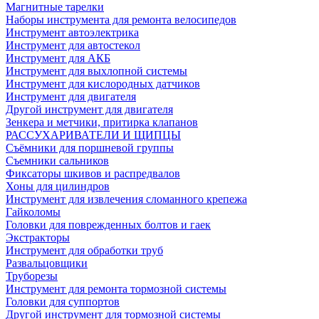
Магнитные тарелки
Наборы инструмента для ремонта велосипедов
Инструмент автоэлектрика
Инструмент для автостекол
Инструмент для АКБ
Инструмент для выхлопной системы
Инструмент для кислородных датчиков
Инструмент для двигателя
Другой инструмент для двигателя
Зенкера и метчики, притирка клапанов
РАССУХАРИВАТЕЛИ И ЩИПЦЫ
Съёмники для поршневой группы
Съемники сальников
Фиксаторы шкивов и распредвалов
Хоны для цилиндров
Инструмент для извлечения сломанного крепежа
Гайколомы
Головки для поврежденных болтов и гаек
Экстракторы
Инструмент для обработки труб
Развальцовщики
Труборезы
Инструмент для ремонта тормозной системы
Головки для суппортов
Другой инструмент для тормозной системы