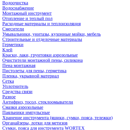
Водоочистка
Водоснабжение
Монтажный инструмент
Отопление и теплый пол
Расходные материалы и теплоизоляция
Смесители
Умывальники, унитазы, кухонные мойки, мебель
Строительные и отделочные материалы
Герметики
Клей
Краски, лаки, грунтовки аэрозольные
Очистители монтажной пены, силикона
Пена монтажная
Пистолеты для пены, герметика
Пленка, укрывной материал
Сетка
Уплотнитель
Средства связи
Разное
Антифриз, тосол, стеклоомыватели
Смазки аэрозольные
Паяльники импульсные
Хранение инструмента (ящики, сумки, пояса, тележки)
Органайзеры, лотки для метизов
Сумки, пояса для инструмента WORTEX