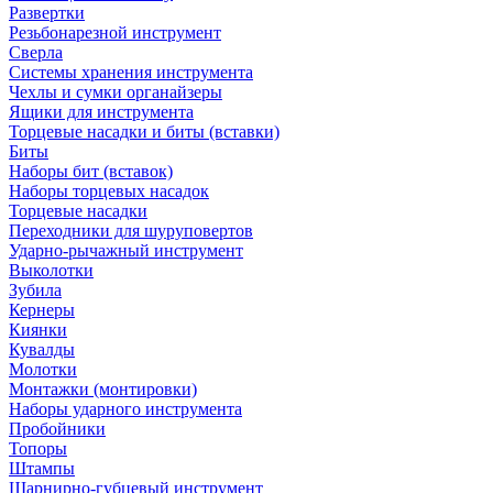
Развертки
Резьбонарезной инструмент
Сверла
Системы хранения инструмента
Чехлы и сумки органайзеры
Ящики для инструмента
Торцевые насадки и биты (вставки)
Биты
Наборы бит (вставок)
Наборы торцевых насадок
Торцевые насадки
Переходники для шуруповертов
Ударно-рычажный инструмент
Выколотки
Зубила
Кернеры
Киянки
Кувалды
Молотки
Монтажки (монтировки)
Наборы ударного инструмента
Пробойники
Топоры
Штампы
Шарнирно-губцевый инструмент