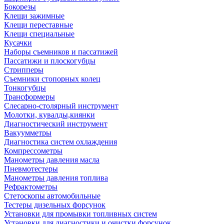
Бокорезы
Клещи зажимные
Клещи переставные
Клещи специальные
Кусачки
Наборы съемников и пассатижей
Пассатижи и плоскогубцы
Стрипперы
Съемники стопорных колец
Тонкогубцы
Трансформеры
Слесарно-столярный инструмент
Молотки, кувалды,киянки
Диагностический инструмент
Вакуумметры
Диагностика систем охлаждения
Компрессометры
Манометры давления масла
Пневмотестеры
Манометры давления топлива
Рефрактометры
Стетоскопы автомобильные
Тестеры дизельных форсунок
Установки для промывки топливных систем
Установки для диагностики и очистки форсунок