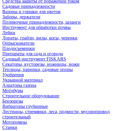
Средства защиты от поражений током
Садовые принадлежности
Вазоны и горшки для цветов
Заборы, держатели
Поливочные принадлежности, шланги
Инструмент для обработки почвы
Лейки
Лопаты, грабли, вилы, косы, черенки
Опрыскиватели
Плодосъемники
Препараты для сада и огорода
Садовый инструмент FISKARS
Секаторы, кусторезы, ножницы, ножи
Теплицы, парники, садовые опоры
Удобрения
Укрывной материал
Аэраторы газона
Мотобуры
Строительное оборудование
Бензорезы
Вибраторы глубинные
Лестницы, стремянки, леса, подмости, мусоропровод
строительный
Мотопомпы
Станки