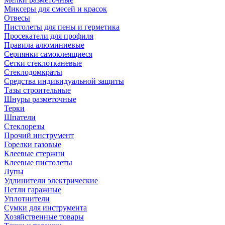
Миксеры для смесей и красок
Отвесы
Пистолеты для пены и герметика
Просекатели для профиля
Правила алюминиевые
Серпянки самоклеящиеся
Сетки стеклотканевые
Стеклодомкраты
Средства индивидуальной защиты
Тазы строительные
Шнуры разметочные
Терки
Шпатели
Стеклорезы
Прочий инструмент
Горелки газовые
Клеевые стержни
Клеевые пистолеты
Лупы
Удлинители электрические
Петли гаражные
Уплотнители
Сумки для инструмента
Хозяйственные товары