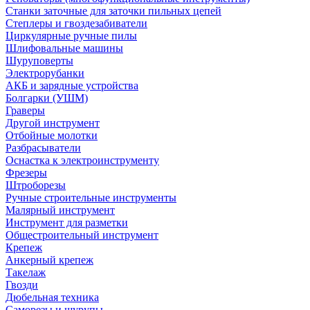
Станки заточные для заточки пильных цепей
Степлеры и гвоздезабиватели
Циркулярные ручные пилы
Шлифовальные машины
Шуруповерты
Электрорубанки
АКБ и зарядные устройства
Болгарки (УШМ)
Граверы
Другой инструмент
Отбойные молотки
Разбрасыватели
Оснастка к электроинструменту
Фрезеры
Штроборезы
Ручные строительные инструменты
Малярный инструмент
Инструмент для разметки
Общестроительный инструмент
Крепеж
Анкерный крепеж
Такелаж
Гвозди
Дюбельная техника
Саморезы и шурупы