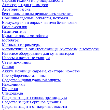
Садовая техника и принадлежности
Аксессуары для триммеров
Аэраторы газона
Бензопилы и пилы цепные электрические
Ножницы садовые, секаторы, ножовки
Воздуходувки и опрыскиватели бензиновые
Газонокосилки
Измельчители
Культиваторы и мотоблоки
Мотобуры
Мотокосы и триммеры
Мотоножницы, электроножницы, кусторезы, высоторезы
Навесное оборудование для культиваторов
Насосы и насосные станции
Свечи зажигания
Сеялки
Аккум. ножницы садовые, секаторы, ножовки
Снегоуборочные машины
Средства индивидуальной защиты
Наколенники
Перчатки
Спецодежда
Средства защиты головы,зрения,слуха
Средства защиты органов дыхания
Средства защиты от падения с высоты