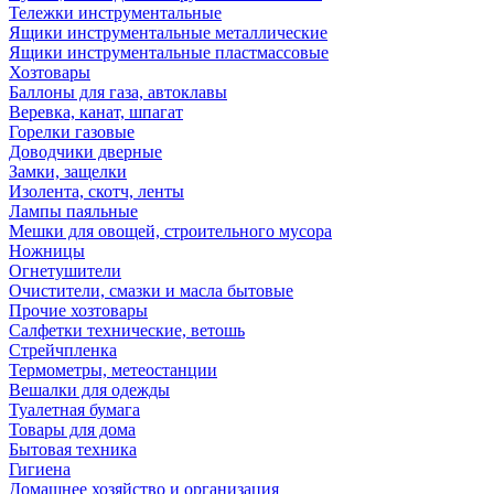
Тележки инструментальные
Ящики инструментальные металлические
Ящики инструментальные пластмассовые
Хозтовары
Баллоны для газа, автоклавы
Веревка, канат, шпагат
Горелки газовые
Доводчики дверные
Замки, защелки
Изолента, скотч, ленты
Лампы паяльные
Мешки для овощей, строительного мусора
Ножницы
Огнетушители
Очистители, смазки и масла бытовые
Прочие хозтовары
Салфетки технические, ветошь
Стрейчпленка
Термометры, метеостанции
Вешалки для одежды
Туалетная бумага
Товары для дома
Бытовая техника
Гигиена
Домашнее хозяйство и организация