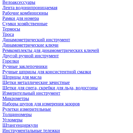
Велоаксессуары
Лента водонипроницаемая
Рабочие комбинизоны
Рамки для номера
Сумки хозяйственные
Термосы
Троса
Динамометрический инструмент
Динамометрические ключи
Ремкомплекты для динамометрических ключей
Другой ручной инструмент
Горелки
Ручные заклепочники
Ручные шприцы для консистентной смазки
Шприцы для масла
Щетки металлические зачистные
Щетки для снега, скребки для льда, водосгоны
Измерительный инструмент
Микрометры
Наборы щупов для измерения зазоров
Рулетки измерительные
Толщиномеры
Угломеры
Штангенциркули
Инструментальные тележки