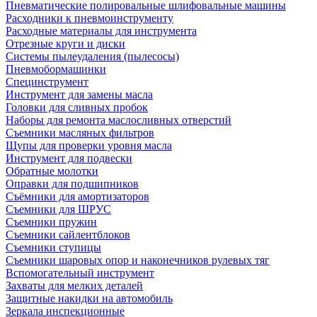
Пневматические полировальные шлифовальные машины
Расходники к пневмоинструменту
Расходные материалы для инструмента
Отрезные круги и диски
Системы пылеудаления (пылесосы)
Пневмобормашинки
Специнструмент
Инструмент для замены масла
Головки для сливных пробок
Наборы для ремонта маслосливных отверстий
Съемники масляных фильтров
Щупы для проверки уровня масла
Инструмент для подвески
Обратные молотки
Оправки для подшипников
Съёмники для амортизаторов
Съемники для ШРУС
Съемники пружин
Съемники сайлентблоков
Съемники ступицы
Съемники шаровых опор и наконечников рулевых тяг
Вспомогательный инструмент
Захваты для мелких деталей
Защитные накидки на автомобиль
Зеркала инспекционные