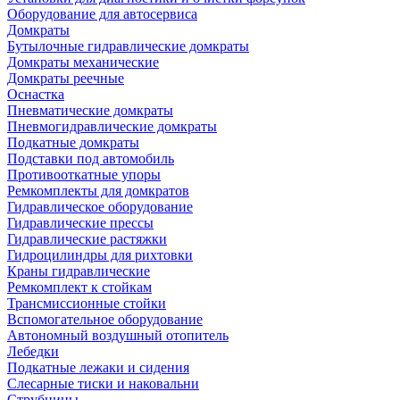
Оборудование для автосервиса
Домкраты
Бутылочные гидравлические домкраты
Домкраты механические
Домкраты реечные
Оснастка
Пневматические домкраты
Пневмогидравлические домкраты
Подкатные домкраты
Подставки под автомобиль
Противооткатные упоры
Ремкомплекты для домкратов
Гидравлическое оборудование
Гидравлические прессы
Гидравлические растяжки
Гидроцилиндры для рихтовки
Краны гидравлические
Ремкомплект к стойкам
Трансмиссионные стойки
Вспомогательное оборудование
Автономный воздушный отопитель
Лебедки
Подкатные лежаки и сидения
Слесарные тиски и наковальни
Струбцины