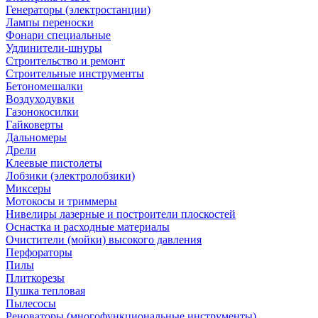
Генераторы (электростанции)
Лампы переноски
Фонари специальные
Удлинители-шнуры
Строительство и ремонт
Строительные инструменты
Бетономешалки
Воздуходувки
Газонокосилки
Гайковерты
Дальномеры
Дрели
Клеевые пистолеты
Лобзики (электролобзики)
Миксеры
Мотокосы и триммеры
Нивелиры лазерные и построители плоскостей
Оснастка и расходные материалы
Очистители (мойки) высокого давления
Перфораторы
Пилы
Плиткорезы
Пушка тепловая
Пылесосы
Реноваторы (многофункциональные инструменты)