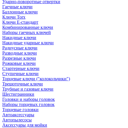
Ударно-поворотные отвертки
Гаечные ключи
Баллонные ключи
Ключи Torx
Ключи Е-стандарт
Комбинированные ключи
Наборы гаечных ключей
Накидные ключи
Накидные ударные ключи
Радиусные ключи
Разводные ключи
Разрезные ключи
Рожковые ключи
Стартерные ключи
Ступичные ключи
Торцевые ключи ("колокольчики")
Трещоточные ключи
Трубные и газовые ключи
Шестигранники
Головки и наборы головок
Наборы торцевых головок
Торцевые головки
Автоаксессуары
Автопылесосы
Аксессуары для мойки