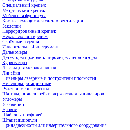
Специальный крепеж
Метрический крепеж
Мебельная фурнитура
Комплектующие для систем вентиляции
Заклепки
Перфорированный крепеж
Нержавеющий крепеж
Скобяные изделия
Измерительный инструмент
Дальномеры
Детекторы проводки, пирометры, тепловизоры
Курвиметры
Лазеры для укладки плитки
Линейки
Нивелиры лазерные и построители плоскостей
Нивелиры ротационные
Рулетки, мерные ленты
Шативы, штанги, рейки, держатели для нивелиров
Угломеры
Угольники
Уровни
Шаблоны профилей
Штангенциркули
Принадлежности для измерительного оборудования