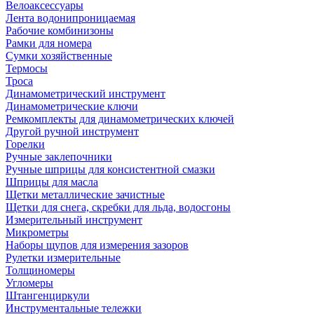
Велоаксессуары
Лента водонипроницаемая
Рабочие комбинизоны
Рамки для номера
Сумки хозяйственные
Термосы
Троса
Динамометрический инструмент
Динамометрические ключи
Ремкомплекты для динамометрических ключей
Другой ручной инструмент
Горелки
Ручные заклепочники
Ручные шприцы для консистентной смазки
Шприцы для масла
Щетки металлические зачистные
Щетки для снега, скребки для льда, водосгоны
Измерительный инструмент
Микрометры
Наборы щупов для измерения зазоров
Рулетки измерительные
Толщиномеры
Угломеры
Штангенциркули
Инструментальные тележки