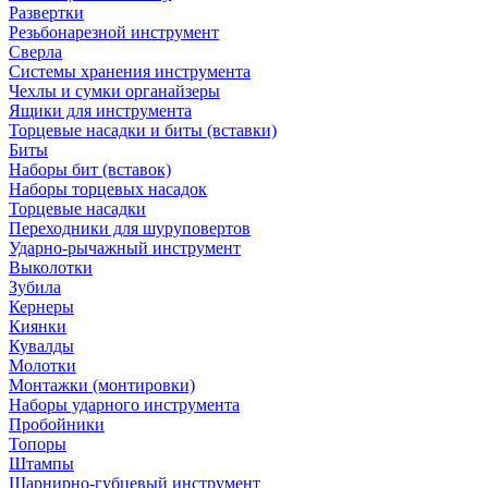
Развертки
Резьбонарезной инструмент
Сверла
Системы хранения инструмента
Чехлы и сумки органайзеры
Ящики для инструмента
Торцевые насадки и биты (вставки)
Биты
Наборы бит (вставок)
Наборы торцевых насадок
Торцевые насадки
Переходники для шуруповертов
Ударно-рычажный инструмент
Выколотки
Зубила
Кернеры
Киянки
Кувалды
Молотки
Монтажки (монтировки)
Наборы ударного инструмента
Пробойники
Топоры
Штампы
Шарнирно-губцевый инструмент