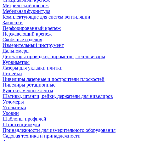
Метрический крепеж
Мебельная фурнитура
Комплектующие для систем вентиляции
Заклепки
Перфорированный крепеж
Нержавеющий крепеж
Скобяные изделия
Измерительный инструмент
Дальномеры
Детекторы проводки, пирометры, тепловизоры
Курвиметры
Лазеры для укладки плитки
Линейки
Нивелиры лазерные и построители плоскостей
Нивелиры ротационные
Рулетки, мерные ленты
Шативы, штанги, рейки, держатели для нивелиров
Угломеры
Угольники
Уровни
Шаблоны профилей
Штангенциркули
Принадлежности для измерительного оборудования
Садовая техника и принадлежности