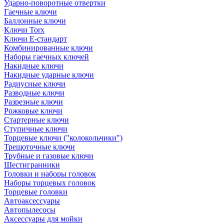
Ударно-поворотные отвертки
Гаечные ключи
Баллонные ключи
Ключи Torx
Ключи Е-стандарт
Комбинированные ключи
Наборы гаечных ключей
Накидные ключи
Накидные ударные ключи
Радиусные ключи
Разводные ключи
Разрезные ключи
Рожковые ключи
Стартерные ключи
Ступичные ключи
Торцевые ключи ("колокольчики")
Трещоточные ключи
Трубные и газовые ключи
Шестигранники
Головки и наборы головок
Наборы торцевых головок
Торцевые головки
Автоаксессуары
Автопылесосы
Аксессуары для мойки