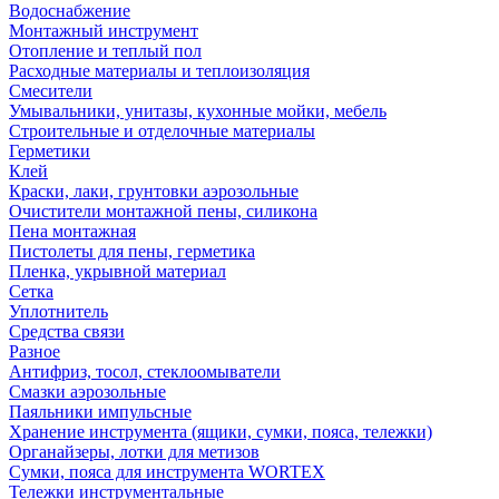
Водоснабжение
Монтажный инструмент
Отопление и теплый пол
Расходные материалы и теплоизоляция
Смесители
Умывальники, унитазы, кухонные мойки, мебель
Строительные и отделочные материалы
Герметики
Клей
Краски, лаки, грунтовки аэрозольные
Очистители монтажной пены, силикона
Пена монтажная
Пистолеты для пены, герметика
Пленка, укрывной материал
Сетка
Уплотнитель
Средства связи
Разное
Антифриз, тосол, стеклоомыватели
Смазки аэрозольные
Паяльники импульсные
Хранение инструмента (ящики, сумки, пояса, тележки)
Органайзеры, лотки для метизов
Сумки, пояса для инструмента WORTEX
Тележки инструментальные