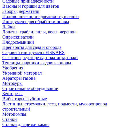
Садовые принадлежности
Вазоны и горшки для цветов
Заборы, держатели
Поливочные принадлежности, шланги
Инструмент для обработки почвы
Лейки
Лопаты, грабли, вилы, косы, черенки
Опрыскиватели
Плодосъемники
Препараты для сада и огорода
Садовый инструмент FISKARS
Секаторы, кусторезы, ножницы, ножи
Теплицы, парники, садовые опоры
Удобрения
Укрывной материал
Аэраторы газона
Мотобуры
Строительное оборудование
Бензорезы
Вибраторы глубинные
Лестницы, стремянки, леса, подмости, мусоропровод
строительный
Мотопомпы
Станки
Станки для резки камня