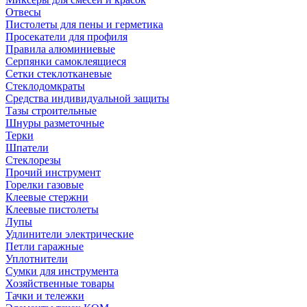
Отвесы
Пистолеты для пены и герметика
Просекатели для профиля
Правила алюминиевые
Серпянки самоклеящиеся
Сетки стеклотканевые
Стеклодомкраты
Средства индивидуальной защиты
Тазы строительные
Шнуры разметочные
Терки
Шпатели
Стеклорезы
Прочий инструмент
Горелки газовые
Клеевые стержни
Клеевые пистолеты
Лупы
Удлинители электрические
Петли гаражные
Уплотнители
Сумки для инструмента
Хозяйственные товары
Тачки и тележки