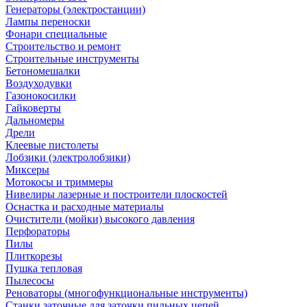
Генераторы (электростанции)
Лампы переноски
Фонари специальные
Строительство и ремонт
Строительные инструменты
Бетономешалки
Воздуходувки
Газонокосилки
Гайковерты
Дальномеры
Дрели
Клеевые пистолеты
Лобзики (электролобзики)
Миксеры
Мотокосы и триммеры
Нивелиры лазерные и построители плоскостей
Оснастка и расходные материалы
Очистители (мойки) высокого давления
Перфораторы
Пилы
Плиткорезы
Пушка тепловая
Пылесосы
Реноваторы (многофункциональные инструменты)
Станки заточные для заточки пильных цепей