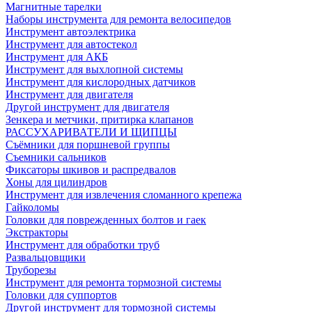
Магнитные тарелки
Наборы инструмента для ремонта велосипедов
Инструмент автоэлектрика
Инструмент для автостекол
Инструмент для АКБ
Инструмент для выхлопной системы
Инструмент для кислородных датчиков
Инструмент для двигателя
Другой инструмент для двигателя
Зенкера и метчики, притирка клапанов
РАССУХАРИВАТЕЛИ И ЩИПЦЫ
Съёмники для поршневой группы
Съемники сальников
Фиксаторы шкивов и распредвалов
Хоны для цилиндров
Инструмент для извлечения сломанного крепежа
Гайколомы
Головки для поврежденных болтов и гаек
Экстракторы
Инструмент для обработки труб
Развальцовщики
Труборезы
Инструмент для ремонта тормозной системы
Головки для суппортов
Другой инструмент для тормозной системы