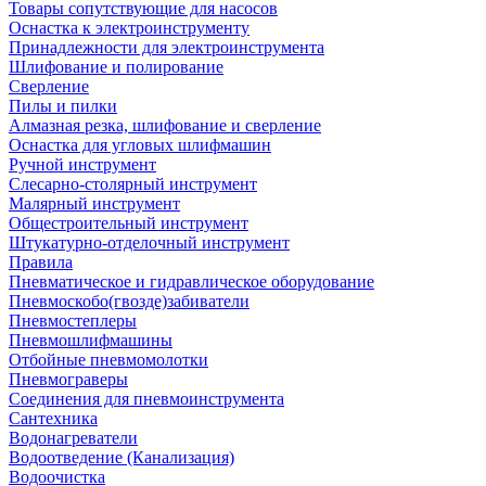
Товары сопутствующие для насосов
Оснастка к электроинструменту
Принадлежности для электроинструмента
Шлифование и полирование
Сверление
Пилы и пилки
Алмазная резка, шлифование и сверление
Оснастка для угловых шлифмашин
Ручной инструмент
Слесарно-столярный инструмент
Малярный инструмент
Общестроительный инструмент
Штукатурно-отделочный инструмент
Правила
Пневматическое и гидравлическое оборудование
Пневмоскобо(гвозде)забиватели
Пневмостеплеры
Пневмошлифмашины
Отбойные пневмомолотки
Пневмограверы
Соединения для пневмоинструмента
Сантехника
Водонагреватели
Водоотведение (Канализация)
Водоочистка