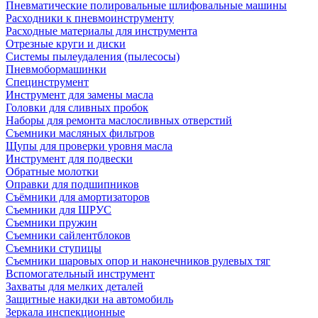
Пневматические полировальные шлифовальные машины
Расходники к пневмоинструменту
Расходные материалы для инструмента
Отрезные круги и диски
Системы пылеудаления (пылесосы)
Пневмобормашинки
Специнструмент
Инструмент для замены масла
Головки для сливных пробок
Наборы для ремонта маслосливных отверстий
Съемники масляных фильтров
Щупы для проверки уровня масла
Инструмент для подвески
Обратные молотки
Оправки для подшипников
Съёмники для амортизаторов
Съемники для ШРУС
Съемники пружин
Съемники сайлентблоков
Съемники ступицы
Съемники шаровых опор и наконечников рулевых тяг
Вспомогательный инструмент
Захваты для мелких деталей
Защитные накидки на автомобиль
Зеркала инспекционные