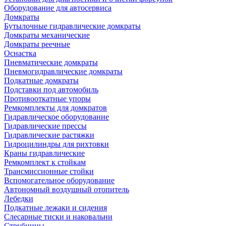
Оборудование для автосервиса
Домкраты
Бутылочные гидравлические домкраты
Домкраты механические
Домкраты реечные
Оснастка
Пневматические домкраты
Пневмогидравлические домкраты
Подкатные домкраты
Подставки под автомобиль
Противооткатные упоры
Ремкомплекты для домкратов
Гидравлическое оборудование
Гидравлические прессы
Гидравлические растяжки
Гидроцилиндры для рихтовки
Краны гидравлические
Ремкомплект к стойкам
Трансмиссионные стойки
Вспомогательное оборудование
Автономный воздушный отопитель
Лебедки
Подкатные лежаки и сидения
Слесарные тиски и наковальни
Струбцины