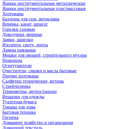
Ящики инструментальные металлические
Ящики инструментальные пластмассовые
Хозтовары
Баллоны для газа, автоклавы
Веревка, канат, шпагат
Горелки газовые
Доводчики дверные
Замки, защелки
Изолента, скотч, ленты
Лампы паяльные
Мешки для овощей, строительного мусора
Ножницы
Огнетушители
Очистители, смазки и масла бытовые
Прочие хозтовары
Салфетки технические, ветошь
Стрейчпленка
Термометры, метеостанции
Вешалки для одежды
Туалетная бумага
Товары для дома
Бытовая техника
Гигиена
Домашнее хозяйство и организация
Домашний текстиль