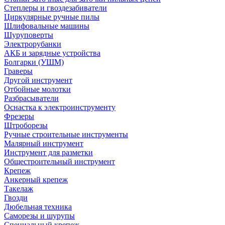
Степлеры и гвоздезабиватели
Циркулярные ручные пилы
Шлифовальные машины
Шуруповерты
Электрорубанки
АКБ и зарядные устройства
Болгарки (УШМ)
Граверы
Другой инструмент
Отбойные молотки
Разбрасыватели
Оснастка к электроинструменту
Фрезеры
Штроборезы
Ручные строительные инструменты
Малярный инструмент
Инструмент для разметки
Общестроительный инструмент
Крепеж
Анкерный крепеж
Такелаж
Гвозди
Дюбельная техника
Саморезы и шурупы
Специальный крепеж