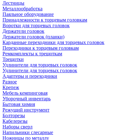
Лестницы
Металлообработка
Паяльное оборудование
Принадлежности к торцевым головкам
Воротки для торцевых головок
Держатели головок
Держатели головок (планки)
Карданные переходники для торцевых головок
Переходники к торцевым головкам
Ремкомплекты к трещоткам
Трещотки
Удлинители для торцевых головок
Удлинители для торцевых головок
Адаптеры и переходники
Разное
Крепеж
Мебель кемпинговая
Уборочный инвентарь
Бытовая химия
Режущий инструмент
Болторезы
Кабелерезы
Наборы сверл
Напильники слесарные
Ножницы по металлу