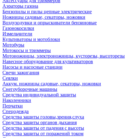
Аксессуары для триммеров
Аэраторы газона
Бензопилы и пилы цепные электрические
Ножницы садовые, секаторы, ножовки
Воздуходувки и опрыскиватели бензиновые
Газонокосилки
Измельчители
Культиваторы и мотоблоки
Мотобуры
Мотокосы и триммеры
Мотоножницы, электроножницы, кусторезы, высоторезы
Навесное оборудование для культиваторов
Насосы и насосные станции
Свечи зажигания
Сеялки
Аккум. ножницы садовые, секаторы, ножовки
Снегоуборочные машины
Средства индивидуальной защиты
Наколенники
Перчатки
Спецодежда
Средства защиты головы,зрения,слуха
Средства защиты органов дыхания
Средства защиты от падения с высоты
Средства защиты от поражений током