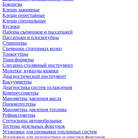
Бокорезы
Клещи зажимные
Клещи переставные
Клещи специальные
Кусачки
Наборы съемников и пассатижей
Пассатижи и плоскогубцы
Стрипперы
Съемники стопорных колец
Тонкогубцы
Трансформеры
Слесарно-столярный инструмент
Молотки, кувалды,киянки
Диагностический инструмент
Вакуумметры
Диагностика систем охлаждения
Компрессометры
Манометры давления масла
Пневмотестеры
Манометры давления топлива
Рефрактометры
Стетоскопы автомобильные
Тестеры дизельных форсунок
Установки для промывки топливных систем
Установки для диагностики и очистки форсунок