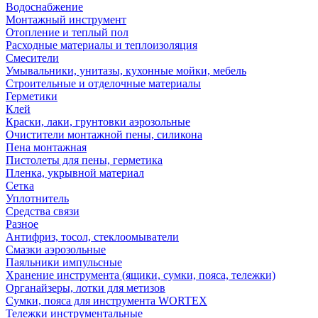
Водоснабжение
Монтажный инструмент
Отопление и теплый пол
Расходные материалы и теплоизоляция
Смесители
Умывальники, унитазы, кухонные мойки, мебель
Строительные и отделочные материалы
Герметики
Клей
Краски, лаки, грунтовки аэрозольные
Очистители монтажной пены, силикона
Пена монтажная
Пистолеты для пены, герметика
Пленка, укрывной материал
Сетка
Уплотнитель
Средства связи
Разное
Антифриз, тосол, стеклоомыватели
Смазки аэрозольные
Паяльники импульсные
Хранение инструмента (ящики, сумки, пояса, тележки)
Органайзеры, лотки для метизов
Сумки, пояса для инструмента WORTEX
Тележки инструментальные