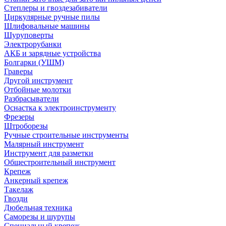
Степлеры и гвоздезабиватели
Циркулярные ручные пилы
Шлифовальные машины
Шуруповерты
Электрорубанки
АКБ и зарядные устройства
Болгарки (УШМ)
Граверы
Другой инструмент
Отбойные молотки
Разбрасыватели
Оснастка к электроинструменту
Фрезеры
Штроборезы
Ручные строительные инструменты
Малярный инструмент
Инструмент для разметки
Общестроительный инструмент
Крепеж
Анкерный крепеж
Такелаж
Гвозди
Дюбельная техника
Саморезы и шурупы
Специальный крепеж