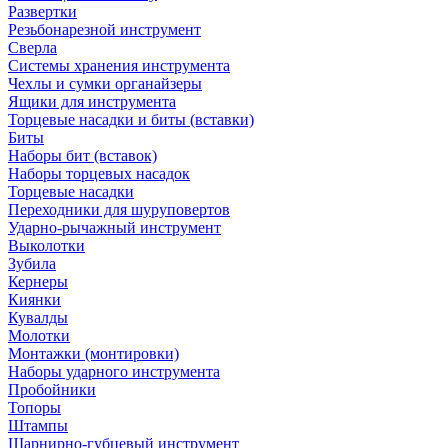
Развертки
Резьбонарезной инструмент
Сверла
Системы хранения инструмента
Чехлы и сумки органайзеры
Ящики для инструмента
Торцевые насадки и биты (вставки)
Биты
Наборы бит (вставок)
Наборы торцевых насадок
Торцевые насадки
Переходники для шуруповертов
Ударно-рычажный инструмент
Выколотки
Зубила
Кернеры
Киянки
Кувалды
Молотки
Монтажки (монтировки)
Наборы ударного инструмента
Пробойники
Топоры
Штампы
Шарнирно-губцевый инструмент