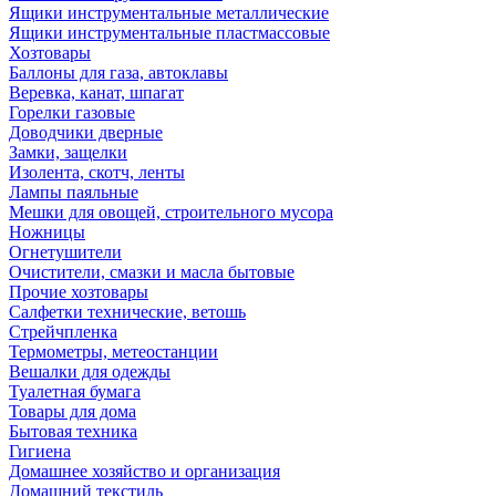
Ящики инструментальные металлические
Ящики инструментальные пластмассовые
Хозтовары
Баллоны для газа, автоклавы
Веревка, канат, шпагат
Горелки газовые
Доводчики дверные
Замки, защелки
Изолента, скотч, ленты
Лампы паяльные
Мешки для овощей, строительного мусора
Ножницы
Огнетушители
Очистители, смазки и масла бытовые
Прочие хозтовары
Салфетки технические, ветошь
Стрейчпленка
Термометры, метеостанции
Вешалки для одежды
Туалетная бумага
Товары для дома
Бытовая техника
Гигиена
Домашнее хозяйство и организация
Домашний текстиль