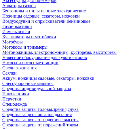
Аксессуары для триммеров
Аэраторы газона
Бензопилы и пилы цепные электрические
Ножницы садовые, секаторы, ножовки
Воздуходувки и опрыскиватели бензиновые
Газонокосилки
Измельчители
Культиваторы и мотоблоки
Мотобуры
Мотокосы и триммеры
Мотоножницы, электроножницы, кусторезы, высоторезы
Навесное оборудование для культиваторов
Насосы и насосные станции
Свечи зажигания
Сеялки
Аккум. ножницы садовые, секаторы, ножовки
Снегоуборочные машины
Средства индивидуальной защиты
Наколенники
Перчатки
Спецодежда
Средства защиты головы,зрения,слуха
Средства защиты органов дыхания
Средства защиты от падения с высоты
Средства защиты от поражений током