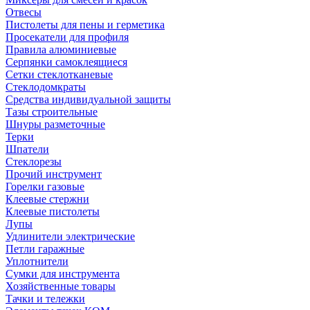
Отвесы
Пистолеты для пены и герметика
Просекатели для профиля
Правила алюминиевые
Серпянки самоклеящиеся
Сетки стеклотканевые
Стеклодомкраты
Средства индивидуальной защиты
Тазы строительные
Шнуры разметочные
Терки
Шпатели
Стеклорезы
Прочий инструмент
Горелки газовые
Клеевые стержни
Клеевые пистолеты
Лупы
Удлинители электрические
Петли гаражные
Уплотнители
Сумки для инструмента
Хозяйственные товары
Тачки и тележки