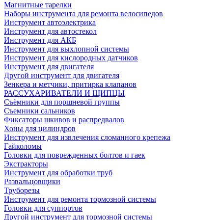
Магнитные тарелки
Наборы инструмента для ремонта велосипедов
Инструмент автоэлектрика
Инструмент для автостекол
Инструмент для АКБ
Инструмент для выхлопной системы
Инструмент для кислородных датчиков
Инструмент для двигателя
Другой инструмент для двигателя
Зенкера и метчики, притирка клапанов
РАССУХАРИВАТЕЛИ И ЩИПЦЫ
Съёмники для поршневой группы
Съемники сальников
Фиксаторы шкивов и распредвалов
Хоны для цилиндров
Инструмент для извлечения сломанного крепежа
Гайколомы
Головки для поврежденных болтов и гаек
Экстракторы
Инструмент для обработки труб
Развальцовщики
Труборезы
Инструмент для ремонта тормозной системы
Головки для суппортов
Другой инструмент для тормозной системы