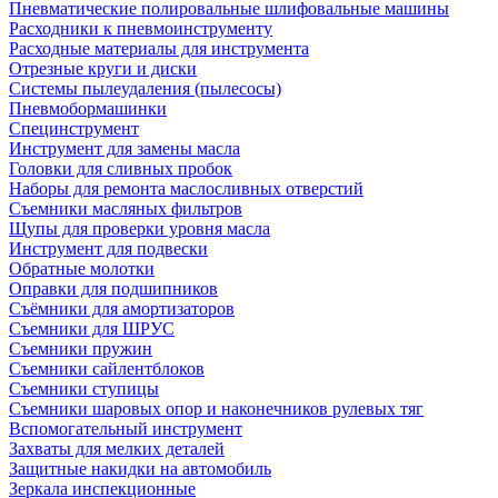
Пневматические полировальные шлифовальные машины
Расходники к пневмоинструменту
Расходные материалы для инструмента
Отрезные круги и диски
Системы пылеудаления (пылесосы)
Пневмобормашинки
Специнструмент
Инструмент для замены масла
Головки для сливных пробок
Наборы для ремонта маслосливных отверстий
Съемники масляных фильтров
Щупы для проверки уровня масла
Инструмент для подвески
Обратные молотки
Оправки для подшипников
Съёмники для амортизаторов
Съемники для ШРУС
Съемники пружин
Съемники сайлентблоков
Съемники ступицы
Съемники шаровых опор и наконечников рулевых тяг
Вспомогательный инструмент
Захваты для мелких деталей
Защитные накидки на автомобиль
Зеркала инспекционные