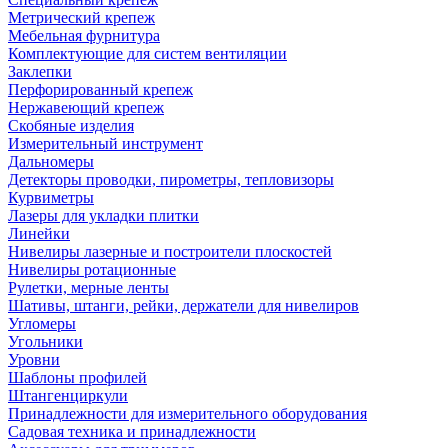
Метрический крепеж
Мебельная фурнитура
Комплектующие для систем вентиляции
Заклепки
Перфорированный крепеж
Нержавеющий крепеж
Скобяные изделия
Измерительный инструмент
Дальномеры
Детекторы проводки, пирометры, тепловизоры
Курвиметры
Лазеры для укладки плитки
Линейки
Нивелиры лазерные и построители плоскостей
Нивелиры ротационные
Рулетки, мерные ленты
Шативы, штанги, рейки, держатели для нивелиров
Угломеры
Угольники
Уровни
Шаблоны профилей
Штангенциркули
Принадлежности для измерительного оборудования
Садовая техника и принадлежности