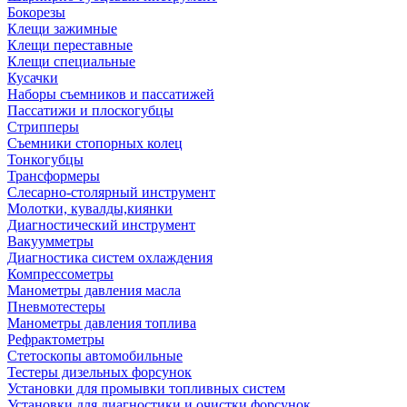
Бокорезы
Клещи зажимные
Клещи переставные
Клещи специальные
Кусачки
Наборы съемников и пассатижей
Пассатижи и плоскогубцы
Стрипперы
Съемники стопорных колец
Тонкогубцы
Трансформеры
Слесарно-столярный инструмент
Молотки, кувалды,киянки
Диагностический инструмент
Вакуумметры
Диагностика систем охлаждения
Компрессометры
Манометры давления масла
Пневмотестеры
Манометры давления топлива
Рефрактометры
Стетоскопы автомобильные
Тестеры дизельных форсунок
Установки для промывки топливных систем
Установки для диагностики и очистки форсунок