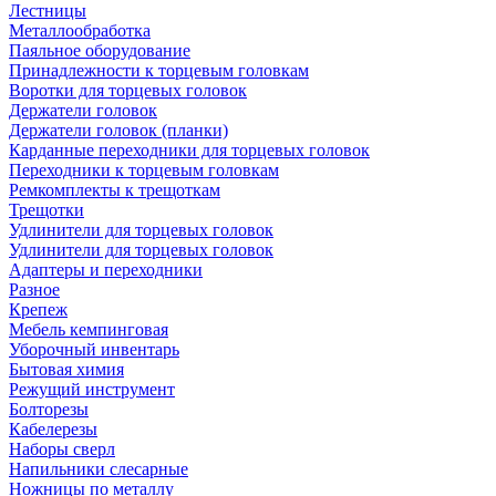
Лестницы
Металлообработка
Паяльное оборудование
Принадлежности к торцевым головкам
Воротки для торцевых головок
Держатели головок
Держатели головок (планки)
Карданные переходники для торцевых головок
Переходники к торцевым головкам
Ремкомплекты к трещоткам
Трещотки
Удлинители для торцевых головок
Удлинители для торцевых головок
Адаптеры и переходники
Разное
Крепеж
Мебель кемпинговая
Уборочный инвентарь
Бытовая химия
Режущий инструмент
Болторезы
Кабелерезы
Наборы сверл
Напильники слесарные
Ножницы по металлу