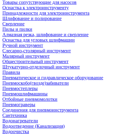
Товары сопутствующие для насосов
Оснастка к электроинструменту
Принадлежности для электроинструмента
Шлифование и полирование
Сверление
Пилы и пилки
Алмазная резка, шлифование и сверление
Оснастка для угловых шлифмашин
Ручной инструмент
Слесарно-столярный инструмент
Малярный инструмент
Общестроительный инструмент
Штукатурно-отделочный инструмент
Правила
Пневматическое и гидравлическое оборудование
Пневмоскобо(гвозде)забиватели
Пневмостеплеры
Пневмошлифмашины
Отбойные пневмомолотки
Пневмограверы
Соединения для пневмоинструмента
Сантехника
Водонагреватели
Водоотведение (Канализация)
Водоочистка