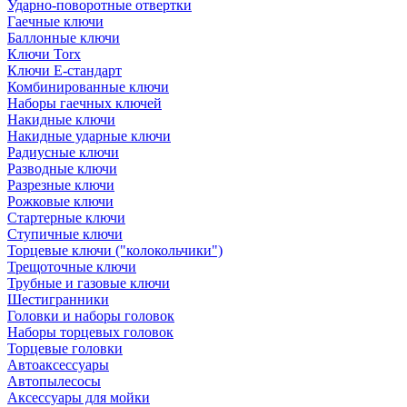
Ударно-поворотные отвертки
Гаечные ключи
Баллонные ключи
Ключи Torx
Ключи Е-стандарт
Комбинированные ключи
Наборы гаечных ключей
Накидные ключи
Накидные ударные ключи
Радиусные ключи
Разводные ключи
Разрезные ключи
Рожковые ключи
Стартерные ключи
Ступичные ключи
Торцевые ключи ("колокольчики")
Трещоточные ключи
Трубные и газовые ключи
Шестигранники
Головки и наборы головок
Наборы торцевых головок
Торцевые головки
Автоаксессуары
Автопылесосы
Аксессуары для мойки