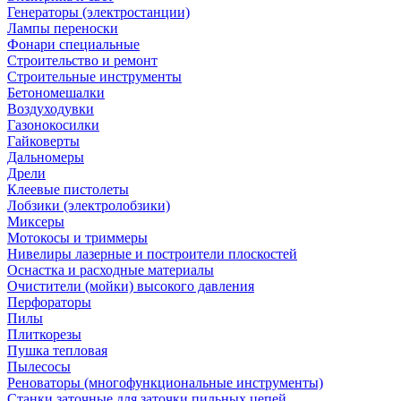
Генераторы (электростанции)
Лампы переноски
Фонари специальные
Строительство и ремонт
Строительные инструменты
Бетономешалки
Воздуходувки
Газонокосилки
Гайковерты
Дальномеры
Дрели
Клеевые пистолеты
Лобзики (электролобзики)
Миксеры
Мотокосы и триммеры
Нивелиры лазерные и построители плоскостей
Оснастка и расходные материалы
Очистители (мойки) высокого давления
Перфораторы
Пилы
Плиткорезы
Пушка тепловая
Пылесосы
Реноваторы (многофункциональные инструменты)
Станки заточные для заточки пильных цепей