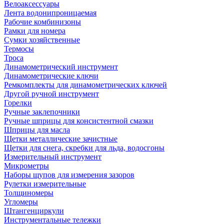
Велоаксессуары
Лента водонипроницаемая
Рабочие комбинизоны
Рамки для номера
Сумки хозяйственные
Термосы
Троса
Динамометрический инструмент
Динамометрические ключи
Ремкомплекты для динамометрических ключей
Другой ручной инструмент
Горелки
Ручные заклепочники
Ручные шприцы для консистентной смазки
Шприцы для масла
Щетки металлические зачистные
Щетки для снега, скребки для льда, водосгоны
Измерительный инструмент
Микрометры
Наборы щупов для измерения зазоров
Рулетки измерительные
Толщиномеры
Угломеры
Штангенциркули
Инструментальные тележки