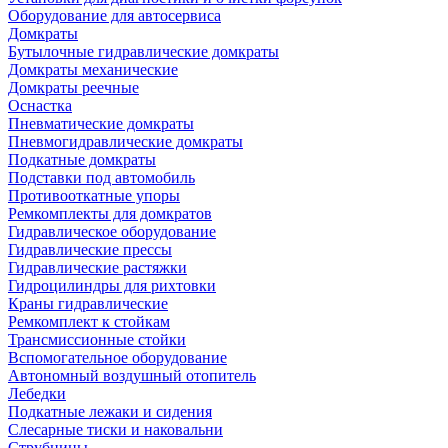
Оборудование для автосервиса
Домкраты
Бутылочные гидравлические домкраты
Домкраты механические
Домкраты реечные
Оснастка
Пневматические домкраты
Пневмогидравлические домкраты
Подкатные домкраты
Подставки под автомобиль
Противооткатные упоры
Ремкомплекты для домкратов
Гидравлическое оборудование
Гидравлические прессы
Гидравлические растяжки
Гидроцилиндры для рихтовки
Краны гидравлические
Ремкомплект к стойкам
Трансмиссионные стойки
Вспомогательное оборудование
Автономный воздушный отопитель
Лебедки
Подкатные лежаки и сидения
Слесарные тиски и наковальни
Струбцины