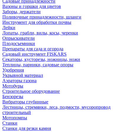
Садовые принадлежности
Вазоны и горшки для цветов
Заборы, держатели
Поливочные принадлежности, шланги
Инструмент для обработки почвы
Лейки
Лопаты, грабли, вилы, косы, черенки
Опрыскиватели
Плодосъемники
Препараты для сада и огорода
Садовый инструмент FISKARS
Секаторы, кусторезы, ножницы, ножи
Теплицы, парники, садовые опоры
Удобрения
Укрывной материал
Аэраторы газона
Мотобуры
Строительное оборудование
Бензорезы
Вибраторы глубинные
Лестницы, стремянки, леса, подмости, мусоропровод
строительный
Мотопомпы
Станки
Станки для резки камня