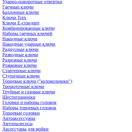
Ударно-поворотные отвертки
Гаечные ключи
Баллонные ключи
Ключи Torx
Ключи Е-стандарт
Комбинированные ключи
Наборы гаечных ключей
Накидные ключи
Накидные ударные ключи
Радиусные ключи
Разводные ключи
Разрезные ключи
Рожковые ключи
Стартерные ключи
Ступичные ключи
Торцевые ключи ("колокольчики")
Трещоточные ключи
Трубные и газовые ключи
Шестигранники
Головки и наборы головок
Наборы торцевых головок
Торцевые головки
Автоаксессуары
Автопылесосы
Аксессуары для мойки