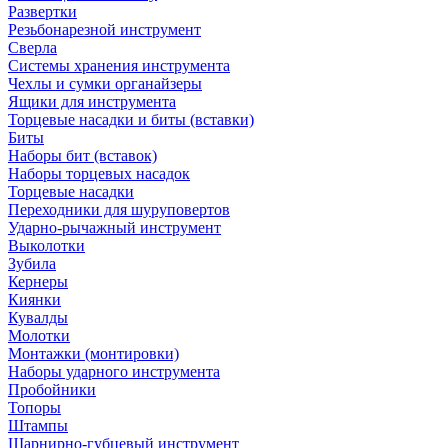
Развертки
Резьбонарезной инструмент
Сверла
Системы хранения инструмента
Чехлы и сумки органайзеры
Ящики для инструмента
Торцевые насадки и биты (вставки)
Биты
Наборы бит (вставок)
Наборы торцевых насадок
Торцевые насадки
Переходники для шуруповертов
Ударно-рычажный инструмент
Выколотки
Зубила
Кернеры
Киянки
Кувалды
Молотки
Монтажки (монтировки)
Наборы ударного инструмента
Пробойники
Топоры
Штампы
Шарнирно-губцевый инструмент