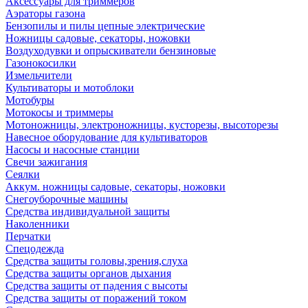
Аксессуары для триммеров
Аэраторы газона
Бензопилы и пилы цепные электрические
Ножницы садовые, секаторы, ножовки
Воздуходувки и опрыскиватели бензиновые
Газонокосилки
Измельчители
Культиваторы и мотоблоки
Мотобуры
Мотокосы и триммеры
Мотоножницы, электроножницы, кусторезы, высоторезы
Навесное оборудование для культиваторов
Насосы и насосные станции
Свечи зажигания
Сеялки
Аккум. ножницы садовые, секаторы, ножовки
Снегоуборочные машины
Средства индивидуальной защиты
Наколенники
Перчатки
Спецодежда
Средства защиты головы,зрения,слуха
Средства защиты органов дыхания
Средства защиты от падения с высоты
Средства защиты от поражений током