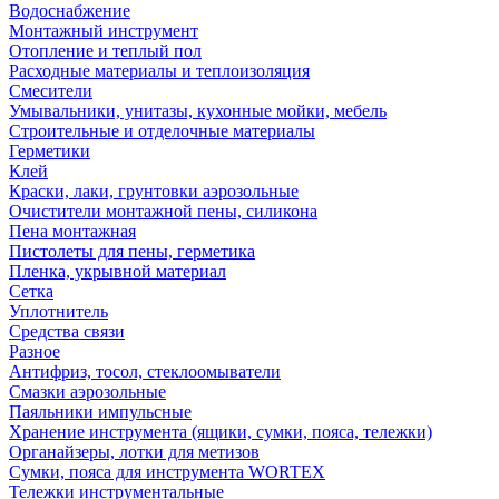
Водоснабжение
Монтажный инструмент
Отопление и теплый пол
Расходные материалы и теплоизоляция
Смесители
Умывальники, унитазы, кухонные мойки, мебель
Строительные и отделочные материалы
Герметики
Клей
Краски, лаки, грунтовки аэрозольные
Очистители монтажной пены, силикона
Пена монтажная
Пистолеты для пены, герметика
Пленка, укрывной материал
Сетка
Уплотнитель
Средства связи
Разное
Антифриз, тосол, стеклоомыватели
Смазки аэрозольные
Паяльники импульсные
Хранение инструмента (ящики, сумки, пояса, тележки)
Органайзеры, лотки для метизов
Сумки, пояса для инструмента WORTEX
Тележки инструментальные