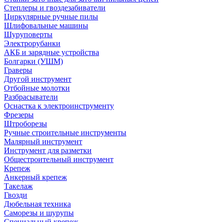
Степлеры и гвоздезабиватели
Циркулярные ручные пилы
Шлифовальные машины
Шуруповерты
Электрорубанки
АКБ и зарядные устройства
Болгарки (УШМ)
Граверы
Другой инструмент
Отбойные молотки
Разбрасыватели
Оснастка к электроинструменту
Фрезеры
Штроборезы
Ручные строительные инструменты
Малярный инструмент
Инструмент для разметки
Общестроительный инструмент
Крепеж
Анкерный крепеж
Такелаж
Гвозди
Дюбельная техника
Саморезы и шурупы
Специальный крепеж