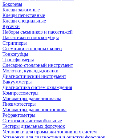
Бокорезы
Клещи зажимные
Клещи переставные
Клещи специальные
Кусачки
Наборы съемников и пассатижей
Пассатижи и плоскогубцы
Стрипперы
Съемники стопорных колец
Тонкогубцы
Трансформеры
Слесарно-столярный инструмент
Молотки, кувалды,киянки
Диагностический инструмент
Вакуумметры
Диагностика систем охлаждения
Компрессометры
Манометры давления масла
Пневмотестеры
Манометры давления топлива
Рефрактометры
Стетоскопы автомобильные
Тестеры дизельных форсунок
Установки для промывки топливных систем
Установки для диагностики и очистки форсунок