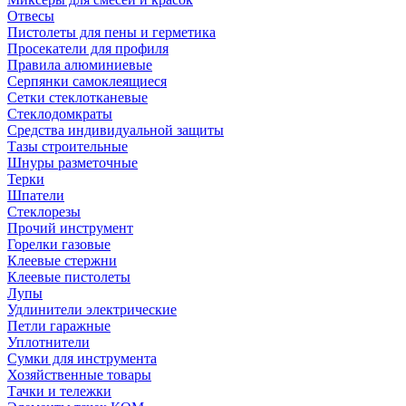
Отвесы
Пистолеты для пены и герметика
Просекатели для профиля
Правила алюминиевые
Серпянки самоклеящиеся
Сетки стеклотканевые
Стеклодомкраты
Средства индивидуальной защиты
Тазы строительные
Шнуры разметочные
Терки
Шпатели
Стеклорезы
Прочий инструмент
Горелки газовые
Клеевые стержни
Клеевые пистолеты
Лупы
Удлинители электрические
Петли гаражные
Уплотнители
Сумки для инструмента
Хозяйственные товары
Тачки и тележки