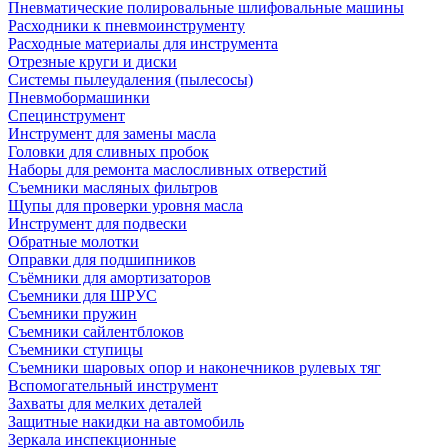
Пневматические полировальные шлифовальные машины
Расходники к пневмоинструменту
Расходные материалы для инструмента
Отрезные круги и диски
Системы пылеудаления (пылесосы)
Пневмобормашинки
Специнструмент
Инструмент для замены масла
Головки для сливных пробок
Наборы для ремонта маслосливных отверстий
Съемники масляных фильтров
Щупы для проверки уровня масла
Инструмент для подвески
Обратные молотки
Оправки для подшипников
Съёмники для амортизаторов
Съемники для ШРУС
Съемники пружин
Съемники сайлентблоков
Съемники ступицы
Съемники шаровых опор и наконечников рулевых тяг
Вспомогательный инструмент
Захваты для мелких деталей
Защитные накидки на автомобиль
Зеркала инспекционные