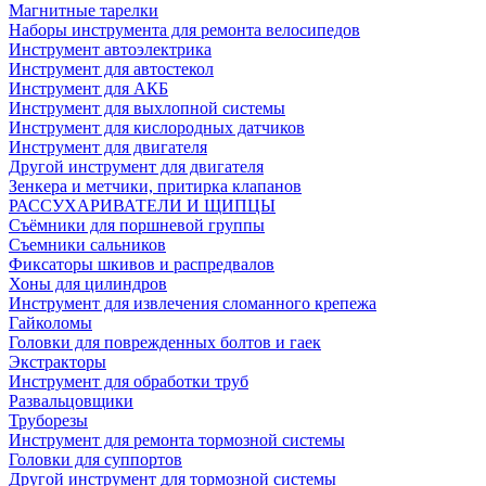
Магнитные тарелки
Наборы инструмента для ремонта велосипедов
Инструмент автоэлектрика
Инструмент для автостекол
Инструмент для АКБ
Инструмент для выхлопной системы
Инструмент для кислородных датчиков
Инструмент для двигателя
Другой инструмент для двигателя
Зенкера и метчики, притирка клапанов
РАССУХАРИВАТЕЛИ И ЩИПЦЫ
Съёмники для поршневой группы
Съемники сальников
Фиксаторы шкивов и распредвалов
Хоны для цилиндров
Инструмент для извлечения сломанного крепежа
Гайколомы
Головки для поврежденных болтов и гаек
Экстракторы
Инструмент для обработки труб
Развальцовщики
Труборезы
Инструмент для ремонта тормозной системы
Головки для суппортов
Другой инструмент для тормозной системы