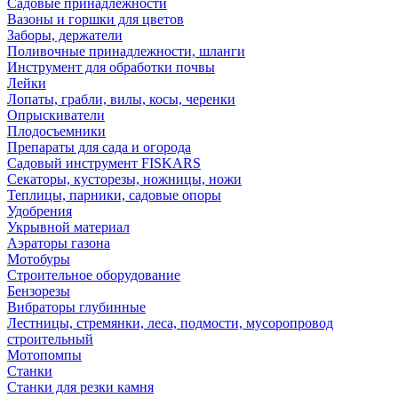
Садовые принадлежности
Вазоны и горшки для цветов
Заборы, держатели
Поливочные принадлежности, шланги
Инструмент для обработки почвы
Лейки
Лопаты, грабли, вилы, косы, черенки
Опрыскиватели
Плодосъемники
Препараты для сада и огорода
Садовый инструмент FISKARS
Секаторы, кусторезы, ножницы, ножи
Теплицы, парники, садовые опоры
Удобрения
Укрывной материал
Аэраторы газона
Мотобуры
Строительное оборудование
Бензорезы
Вибраторы глубинные
Лестницы, стремянки, леса, подмости, мусоропровод
строительный
Мотопомпы
Станки
Станки для резки камня