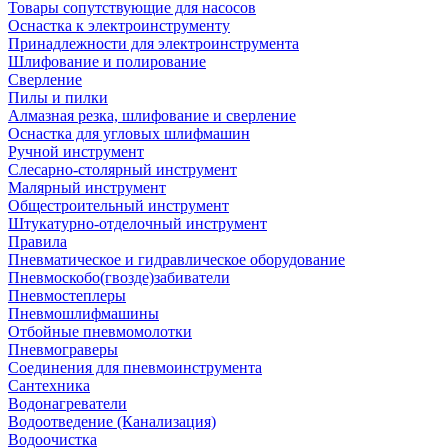
Товары сопутствующие для насосов
Оснастка к электроинструменту
Принадлежности для электроинструмента
Шлифование и полирование
Сверление
Пилы и пилки
Алмазная резка, шлифование и сверление
Оснастка для угловых шлифмашин
Ручной инструмент
Слесарно-столярный инструмент
Малярный инструмент
Общестроительный инструмент
Штукатурно-отделочный инструмент
Правила
Пневматическое и гидравлическое оборудование
Пневмоскобо(гвозде)забиватели
Пневмостеплеры
Пневмошлифмашины
Отбойные пневмомолотки
Пневмограверы
Соединения для пневмоинструмента
Сантехника
Водонагреватели
Водоотведение (Канализация)
Водоочистка