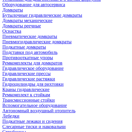
Оборудование для автосервиса
Домкраты
Бутылочные гидравлические домкраты
Домкраты механические
Домкраты реечные
Оснастка
Пневматические домкраты
Пневмогидравлические домкраты
Подкатные домкраты
Подставки под автомобиль
Противооткатные упоры
Ремкомплекты для домкратов
Гидравлическое оборудование
Гидравлические прессы
Гидравлические растяжки
Гидроцилиндры для рихтовки
Краны гидравлические
Ремкомплект к стойкам
Трансмиссионные стойки
Вспомогательное оборудование
Автономный воздушный отопитель
Лебедки
Подкатные лежаки и сидения
Слесарные тиски и наковальни
Струбцины