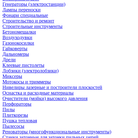
Генераторы (электростанции)
Лампы переноски
Фонари специальные
Строительство и ремонт
Строительные инструменты
Бетономешалки
Воздуходувки
Газонокосилки
Гайковерты
Дальномеры
Дрели
Клеевые пистолеты
Лобзики (электролобзики)
Миксеры
Мотокосы и триммеры
Нивелиры лазерные и построители плоскостей
Оснастка и расходные материалы
Очистители (мойки) высокого давления
Перфораторы
Пилы
Плиткорезы
Пушка тепловая
Пылесосы
Реноваторы (многофункциональные инструменты)
Станки заточные для заточки пильных цепей