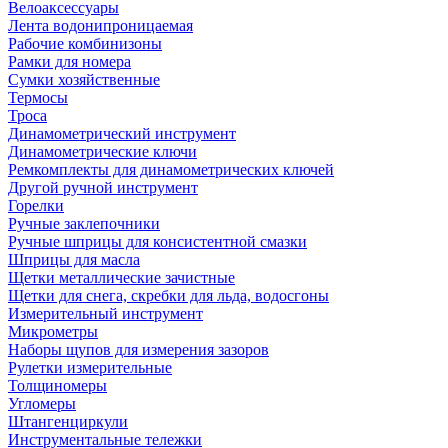
Велоаксессуары
Лента водонипроницаемая
Рабочие комбинизоны
Рамки для номера
Сумки хозяйственные
Термосы
Троса
Динамометрический инструмент
Динамометрические ключи
Ремкомплекты для динамометрических ключей
Другой ручной инструмент
Горелки
Ручные заклепочники
Ручные шприцы для консистентной смазки
Шприцы для масла
Щетки металлические зачистные
Щетки для снега, скребки для льда, водосгоны
Измерительный инструмент
Микрометры
Наборы щупов для измерения зазоров
Рулетки измерительные
Толщиномеры
Угломеры
Штангенциркули
Инструментальные тележки