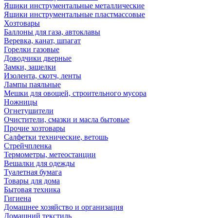
Ящики инструментальные металлические
Ящики инструментальные пластмассовые
Хозтовары
Баллоны для газа, автоклавы
Веревка, канат, шпагат
Горелки газовые
Доводчики дверные
Замки, защелки
Изолента, скотч, ленты
Лампы паяльные
Мешки для овощей, строительного мусора
Ножницы
Огнетушители
Очистители, смазки и масла бытовые
Прочие хозтовары
Салфетки технические, ветошь
Стрейчпленка
Термометры, метеостанции
Вешалки для одежды
Туалетная бумага
Товары для дома
Бытовая техника
Гигиена
Домашнее хозяйство и организация
Домашний текстиль