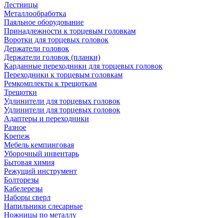
Лестницы
Металлообработка
Паяльное оборудование
Принадлежности к торцевым головкам
Воротки для торцевых головок
Держатели головок
Держатели головок (планки)
Карданные переходники для торцевых головок
Переходники к торцевым головкам
Ремкомплекты к трещоткам
Трещотки
Удлинители для торцевых головок
Удлинители для торцевых головок
Адаптеры и переходники
Разное
Крепеж
Мебель кемпинговая
Уборочный инвентарь
Бытовая химия
Режущий инструмент
Болторезы
Кабелерезы
Наборы сверл
Напильники слесарные
Ножницы по металлу