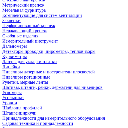
Метрический крепеж
Мебельная фурнитура
Комплектующие для систем вентиляции
Заклепки
Перфорированный крепеж
Нержавеющий крепеж
Скобяные изделия
Измерительный инструмент
Дальномеры
Детекторы проводки, пирометры, тепловизоры
Курвиметры
Лазеры для укладки плитки
Линейки
Нивелиры лазерные и построители плоскостей
Нивелиры ротационные
Рулетки, мерные ленты
Шативы, штанги, рейки, держатели для нивелиров
Угломеры
Угольники
Уровни
Шаблоны профилей
Штангенциркули
Принадлежности для измерительного оборудования
Садовая техника и принадлежности