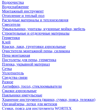
Водоочистка
Водоснабжение
Монтажный инструмент
Отопление и теплый пол
Расходные материалы и теплоизоляция
Смесители
Умывальники, унитазы, кухонные мойки, мебель
Строительные и отделочные материалы
Герметики
Клей
Краски, лаки, грунтовки аэрозольные
Очистители монтажной пены, силикона
Пена монтажная
Пистолеты для пены, герметика
Пленка, укрывной материал
Сетка
Уплотнитель
Средства связи
Разное
Антифриз, тосол, стеклоомыватели
Смазки аэрозольные
Паяльники импульсные
Хранение инструмента (ящики, сумки, пояса, тележки)
Органайзеры, лотки для метизов
Сумки, пояса для инструмента WORTEX