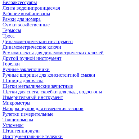
Велоаксессуары
Лента водонипроницаемая
Рабочие комбинизоны
Рамки для номера
Сумки хозяйственные
Термосы
Троса
Динамометрический инструмент
Динамометрические ключи
Ремкомплекты для динамометрических ключей
Другой ручной инструмент
Горелки
Ручные заклепочники
Ручные шприцы для консистентной смазки
Шприцы для масла
Щетки металлические зачистные
Щетки для снега, скребки для льда, водосгоны
Измерительный инструмент
Микрометры
Наборы щупов для измерения зазоров
Рулетки измерительные
Толщиномеры
Угломеры
Штангенциркули
Инструментальные тележки