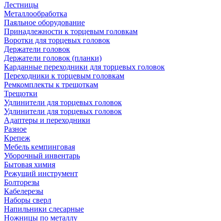
Лестницы
Металлообработка
Паяльное оборудование
Принадлежности к торцевым головкам
Воротки для торцевых головок
Держатели головок
Держатели головок (планки)
Карданные переходники для торцевых головок
Переходники к торцевым головкам
Ремкомплекты к трещоткам
Трещотки
Удлинители для торцевых головок
Удлинители для торцевых головок
Адаптеры и переходники
Разное
Крепеж
Мебель кемпинговая
Уборочный инвентарь
Бытовая химия
Режущий инструмент
Болторезы
Кабелерезы
Наборы сверл
Напильники слесарные
Ножницы по металлу