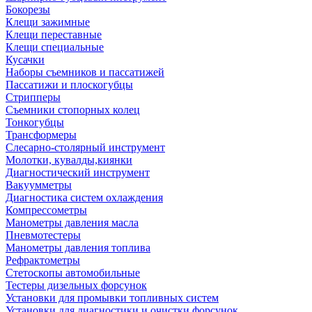
Бокорезы
Клещи зажимные
Клещи переставные
Клещи специальные
Кусачки
Наборы съемников и пассатижей
Пассатижи и плоскогубцы
Стрипперы
Съемники стопорных колец
Тонкогубцы
Трансформеры
Слесарно-столярный инструмент
Молотки, кувалды,киянки
Диагностический инструмент
Вакуумметры
Диагностика систем охлаждения
Компрессометры
Манометры давления масла
Пневмотестеры
Манометры давления топлива
Рефрактометры
Стетоскопы автомобильные
Тестеры дизельных форсунок
Установки для промывки топливных систем
Установки для диагностики и очистки форсунок