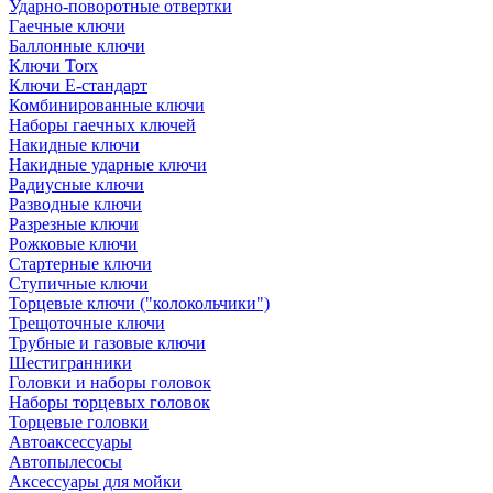
Ударно-поворотные отвертки
Гаечные ключи
Баллонные ключи
Ключи Torx
Ключи Е-стандарт
Комбинированные ключи
Наборы гаечных ключей
Накидные ключи
Накидные ударные ключи
Радиусные ключи
Разводные ключи
Разрезные ключи
Рожковые ключи
Стартерные ключи
Ступичные ключи
Торцевые ключи ("колокольчики")
Трещоточные ключи
Трубные и газовые ключи
Шестигранники
Головки и наборы головок
Наборы торцевых головок
Торцевые головки
Автоаксессуары
Автопылесосы
Аксессуары для мойки