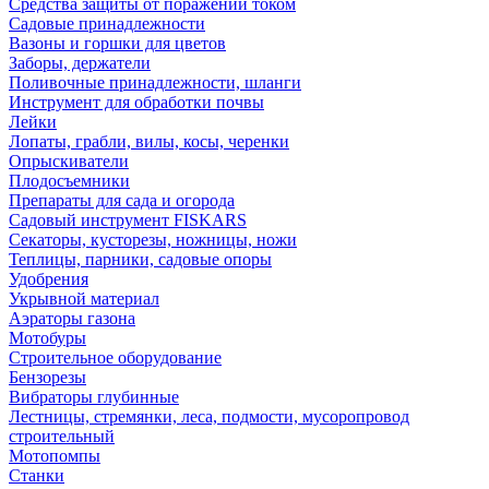
Средства защиты от поражений током
Садовые принадлежности
Вазоны и горшки для цветов
Заборы, держатели
Поливочные принадлежности, шланги
Инструмент для обработки почвы
Лейки
Лопаты, грабли, вилы, косы, черенки
Опрыскиватели
Плодосъемники
Препараты для сада и огорода
Садовый инструмент FISKARS
Секаторы, кусторезы, ножницы, ножи
Теплицы, парники, садовые опоры
Удобрения
Укрывной материал
Аэраторы газона
Мотобуры
Строительное оборудование
Бензорезы
Вибраторы глубинные
Лестницы, стремянки, леса, подмости, мусоропровод
строительный
Мотопомпы
Станки