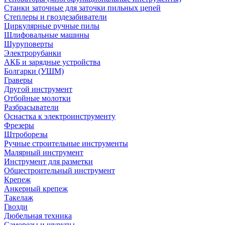
Станки заточные для заточки пильных цепей
Степлеры и гвоздезабиватели
Циркулярные ручные пилы
Шлифовальные машины
Шуруповерты
Электрорубанки
АКБ и зарядные устройства
Болгарки (УШМ)
Граверы
Другой инструмент
Отбойные молотки
Разбрасыватели
Оснастка к электроинструменту
Фрезеры
Штроборезы
Ручные строительные инструменты
Малярный инструмент
Инструмент для разметки
Общестроительный инструмент
Крепеж
Анкерный крепеж
Такелаж
Гвозди
Дюбельная техника
Саморезы и шурупы