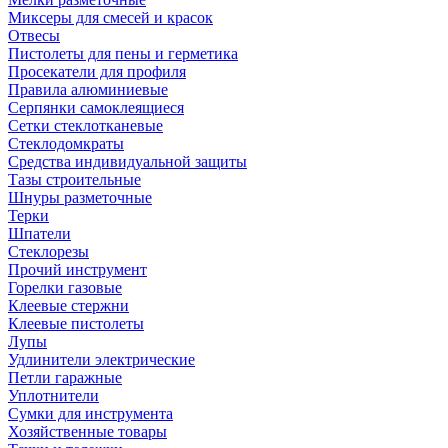
Миксеры для смесей и красок
Отвесы
Пистолеты для пены и герметика
Просекатели для профиля
Правила алюминиевые
Серпянки самоклеящиеся
Сетки стеклотканевые
Стеклодомкраты
Средства индивидуальной защиты
Тазы строительные
Шнуры разметочные
Терки
Шпатели
Стеклорезы
Прочий инструмент
Горелки газовые
Клеевые стержни
Клеевые пистолеты
Лупы
Удлинители электрические
Петли гаражные
Уплотнители
Сумки для инструмента
Хозяйственные товары