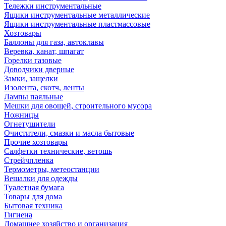
Тележки инструментальные
Ящики инструментальные металлические
Ящики инструментальные пластмассовые
Хозтовары
Баллоны для газа, автоклавы
Веревка, канат, шпагат
Горелки газовые
Доводчики дверные
Замки, защелки
Изолента, скотч, ленты
Лампы паяльные
Мешки для овощей, строительного мусора
Ножницы
Огнетушители
Очистители, смазки и масла бытовые
Прочие хозтовары
Салфетки технические, ветошь
Стрейчпленка
Термометры, метеостанции
Вешалки для одежды
Туалетная бумага
Товары для дома
Бытовая техника
Гигиена
Домашнее хозяйство и организация