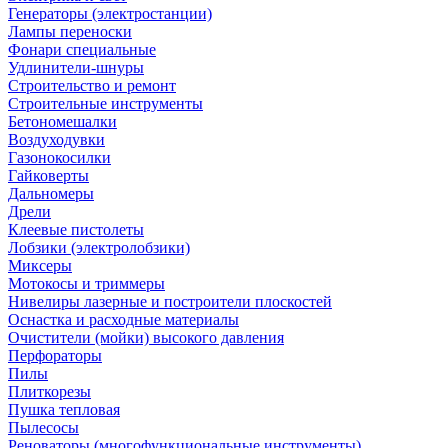
Генераторы (электростанции)
Лампы переноски
Фонари специальные
Удлинители-шнуры
Строительство и ремонт
Строительные инструменты
Бетономешалки
Воздуходувки
Газонокосилки
Гайковерты
Дальномеры
Дрели
Клеевые пистолеты
Лобзики (электролобзики)
Миксеры
Мотокосы и триммеры
Нивелиры лазерные и построители плоскостей
Оснастка и расходные материалы
Очистители (мойки) высокого давления
Перфораторы
Пилы
Плиткорезы
Пушка тепловая
Пылесосы
Реноваторы (многофункциональные инструменты)