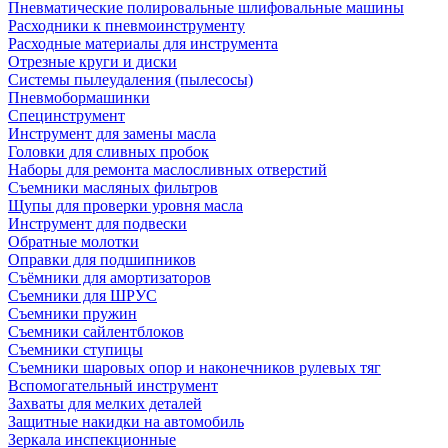
Пневматические полировальные шлифовальные машины
Расходники к пневмоинструменту
Расходные материалы для инструмента
Отрезные круги и диски
Системы пылеудаления (пылесосы)
Пневмобормашинки
Специнструмент
Инструмент для замены масла
Головки для сливных пробок
Наборы для ремонта маслосливных отверстий
Съемники масляных фильтров
Щупы для проверки уровня масла
Инструмент для подвески
Обратные молотки
Оправки для подшипников
Съёмники для амортизаторов
Съемники для ШРУС
Съемники пружин
Съемники сайлентблоков
Съемники ступицы
Съемники шаровых опор и наконечников рулевых тяг
Вспомогательный инструмент
Захваты для мелких деталей
Защитные накидки на автомобиль
Зеркала инспекционные