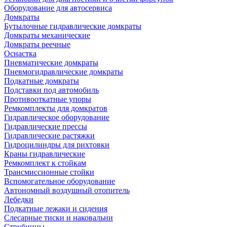
Оборудование для автосервиса
Домкраты
Бутылочные гидравлические домкраты
Домкраты механические
Домкраты реечные
Оснастка
Пневматические домкраты
Пневмогидравлические домкраты
Подкатные домкраты
Подставки под автомобиль
Противооткатные упоры
Ремкомплекты для домкратов
Гидравлическое оборудование
Гидравлические прессы
Гидравлические растяжки
Гидроцилиндры для рихтовки
Краны гидравлические
Ремкомплект к стойкам
Трансмиссионные стойки
Вспомогательное оборудование
Автономный воздушный отопитель
Лебедки
Подкатные лежаки и сидения
Слесарные тиски и наковальни
Струбцины