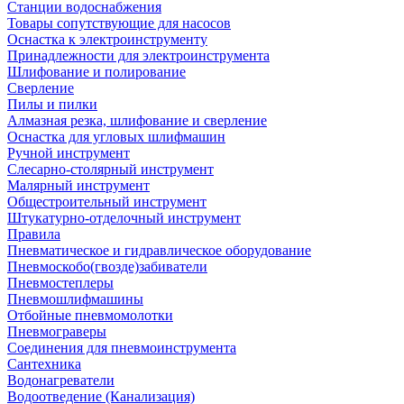
Станции водоснабжения
Товары сопутствующие для насосов
Оснастка к электроинструменту
Принадлежности для электроинструмента
Шлифование и полирование
Сверление
Пилы и пилки
Алмазная резка, шлифование и сверление
Оснастка для угловых шлифмашин
Ручной инструмент
Слесарно-столярный инструмент
Малярный инструмент
Общестроительный инструмент
Штукатурно-отделочный инструмент
Правила
Пневматическое и гидравлическое оборудование
Пневмоскобо(гвозде)забиватели
Пневмостеплеры
Пневмошлифмашины
Отбойные пневмомолотки
Пневмограверы
Соединения для пневмоинструмента
Сантехника
Водонагреватели
Водоотведение (Канализация)