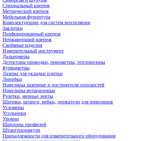
Специальный крепеж
Метрический крепеж
Мебельная фурнитура
Комплектующие для систем вентиляции
Заклепки
Перфорированный крепеж
Нержавеющий крепеж
Скобяные изделия
Измерительный инструмент
Дальномеры
Детекторы проводки, пирометры, тепловизоры
Курвиметры
Лазеры для укладки плитки
Линейки
Нивелиры лазерные и построители плоскостей
Нивелиры ротационные
Рулетки, мерные ленты
Шативы, штанги, рейки, держатели для нивелиров
Угломеры
Угольники
Уровни
Шаблоны профилей
Штангенциркули
Принадлежности для измерительного оборудования