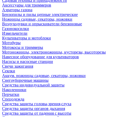
Садовая техника и принадлежности
Аксессуары для триммеров
Аэраторы газона
Бензопилы и пилы цепные электрические
Ножницы садовые, секаторы, ножовки
Воздуходувки и опрыскиватели бензиновые
Газонокосилки
Измельчители
Культиваторы и мотоблоки
Мотобуры
Мотокосы и триммеры
Мотоножницы, электроножницы, кусторезы, высоторезы
Навесное оборудование для культиваторов
Насосы и насосные станции
Свечи зажигания
Сеялки
Аккум. ножницы садовые, секаторы, ножовки
Снегоуборочные машины
Средства индивидуальной защиты
Наколенники
Перчатки
Спецодежда
Средства защиты головы,зрения,слуха
Средства защиты органов дыхания
Средства защиты от падения с высоты