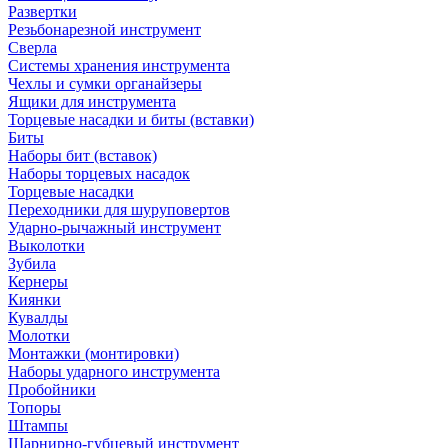
Развертки
Резьбонарезной инструмент
Сверла
Системы хранения инструмента
Чехлы и сумки органайзеры
Ящики для инструмента
Торцевые насадки и биты (вставки)
Биты
Наборы бит (вставок)
Наборы торцевых насадок
Торцевые насадки
Переходники для шуруповертов
Ударно-рычажный инструмент
Выколотки
Зубила
Кернеры
Киянки
Кувалды
Молотки
Монтажки (монтировки)
Наборы ударного инструмента
Пробойники
Топоры
Штампы
Шарнирно-губцевый инструмент