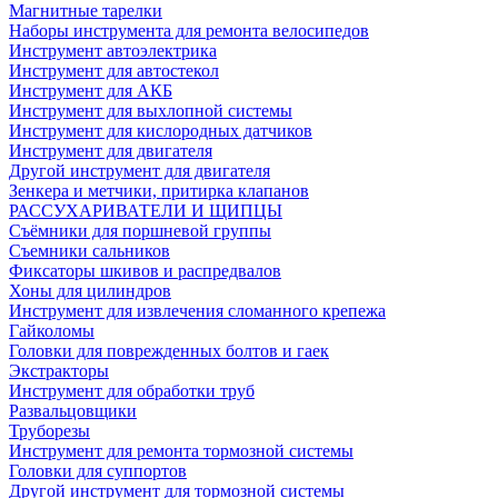
Магнитные тарелки
Наборы инструмента для ремонта велосипедов
Инструмент автоэлектрика
Инструмент для автостекол
Инструмент для АКБ
Инструмент для выхлопной системы
Инструмент для кислородных датчиков
Инструмент для двигателя
Другой инструмент для двигателя
Зенкера и метчики, притирка клапанов
РАССУХАРИВАТЕЛИ И ЩИПЦЫ
Съёмники для поршневой группы
Съемники сальников
Фиксаторы шкивов и распредвалов
Хоны для цилиндров
Инструмент для извлечения сломанного крепежа
Гайколомы
Головки для поврежденных болтов и гаек
Экстракторы
Инструмент для обработки труб
Развальцовщики
Труборезы
Инструмент для ремонта тормозной системы
Головки для суппортов
Другой инструмент для тормозной системы