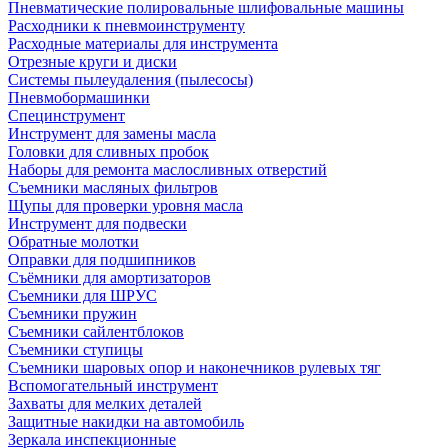
Пневматические полировальные шлифовальные машины
Расходники к пневмоинструменту
Расходные материалы для инструмента
Отрезные круги и диски
Системы пылеудаления (пылесосы)
Пневмобормашинки
Специнструмент
Инструмент для замены масла
Головки для сливных пробок
Наборы для ремонта маслосливных отверстий
Съемники масляных фильтров
Щупы для проверки уровня масла
Инструмент для подвески
Обратные молотки
Оправки для подшипников
Съёмники для амортизаторов
Съемники для ШРУС
Съемники пружин
Съемники сайлентблоков
Съемники ступицы
Съемники шаровых опор и наконечников рулевых тяг
Вспомогательный инструмент
Захваты для мелких деталей
Защитные накидки на автомобиль
Зеркала инспекционные