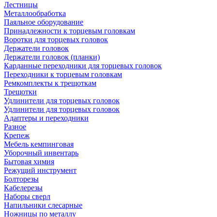
Лестницы
Металлообработка
Паяльное оборудование
Принадлежности к торцевым головкам
Воротки для торцевых головок
Держатели головок
Держатели головок (планки)
Карданные переходники для торцевых головок
Переходники к торцевым головкам
Ремкомплекты к трещоткам
Трещотки
Удлинители для торцевых головок
Удлинители для торцевых головок
Адаптеры и переходники
Разное
Крепеж
Мебель кемпинговая
Уборочный инвентарь
Бытовая химия
Режущий инструмент
Болторезы
Кабелерезы
Наборы сверл
Напильники слесарные
Ножницы по металлу