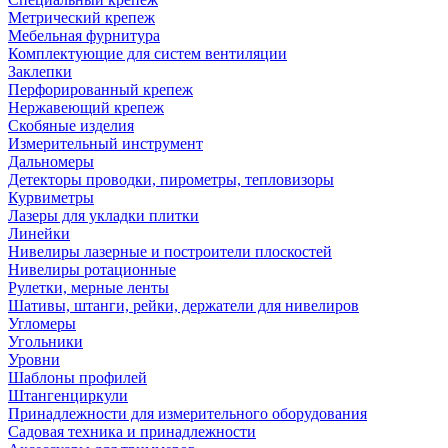
Метрический крепеж
Мебельная фурнитура
Комплектующие для систем вентиляции
Заклепки
Перфорированный крепеж
Нержавеющий крепеж
Скобяные изделия
Измерительный инструмент
Дальномеры
Детекторы проводки, пирометры, тепловизоры
Курвиметры
Лазеры для укладки плитки
Линейки
Нивелиры лазерные и построители плоскостей
Нивелиры ротационные
Рулетки, мерные ленты
Шативы, штанги, рейки, держатели для нивелиров
Угломеры
Угольники
Уровни
Шаблоны профилей
Штангенциркули
Принадлежности для измерительного оборудования
Садовая техника и принадлежности