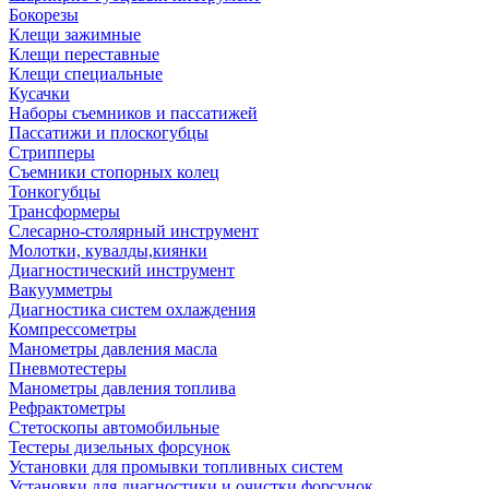
Бокорезы
Клещи зажимные
Клещи переставные
Клещи специальные
Кусачки
Наборы съемников и пассатижей
Пассатижи и плоскогубцы
Стрипперы
Съемники стопорных колец
Тонкогубцы
Трансформеры
Слесарно-столярный инструмент
Молотки, кувалды,киянки
Диагностический инструмент
Вакуумметры
Диагностика систем охлаждения
Компрессометры
Манометры давления масла
Пневмотестеры
Манометры давления топлива
Рефрактометры
Стетоскопы автомобильные
Тестеры дизельных форсунок
Установки для промывки топливных систем
Установки для диагностики и очистки форсунок