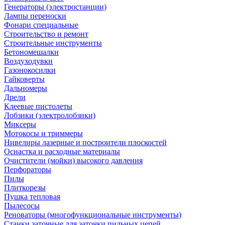
Генераторы (электростанции)
Лампы переноски
Фонари специальные
Строительство и ремонт
Строительные инструменты
Бетономешалки
Воздуходувки
Газонокосилки
Гайковерты
Дальномеры
Дрели
Клеевые пистолеты
Лобзики (электролобзики)
Миксеры
Мотокосы и триммеры
Нивелиры лазерные и построители плоскостей
Оснастка и расходные материалы
Очистители (мойки) высокого давления
Перфораторы
Пилы
Плиткорезы
Пушка тепловая
Пылесосы
Реноваторы (многофункциональные инструменты)
Станки заточные для заточки пильных цепей