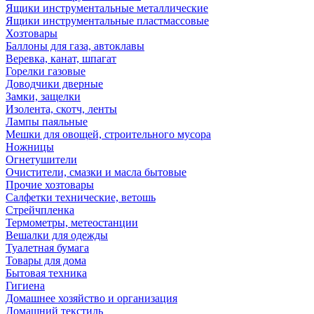
Ящики инструментальные металлические
Ящики инструментальные пластмассовые
Хозтовары
Баллоны для газа, автоклавы
Веревка, канат, шпагат
Горелки газовые
Доводчики дверные
Замки, защелки
Изолента, скотч, ленты
Лампы паяльные
Мешки для овощей, строительного мусора
Ножницы
Огнетушители
Очистители, смазки и масла бытовые
Прочие хозтовары
Салфетки технические, ветошь
Стрейчпленка
Термометры, метеостанции
Вешалки для одежды
Туалетная бумага
Товары для дома
Бытовая техника
Гигиена
Домашнее хозяйство и организация
Домашний текстиль