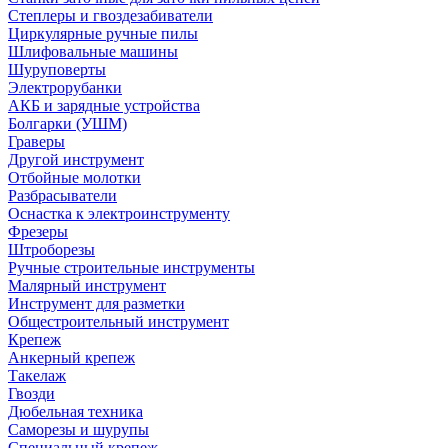
Степлеры и гвоздезабиватели
Циркулярные ручные пилы
Шлифовальные машины
Шуруповерты
Электрорубанки
АКБ и зарядные устройства
Болгарки (УШМ)
Граверы
Другой инструмент
Отбойные молотки
Разбрасыватели
Оснастка к электроинструменту
Фрезеры
Штроборезы
Ручные строительные инструменты
Малярный инструмент
Инструмент для разметки
Общестроительный инструмент
Крепеж
Анкерный крепеж
Такелаж
Гвозди
Дюбельная техника
Саморезы и шурупы
Специальный крепеж