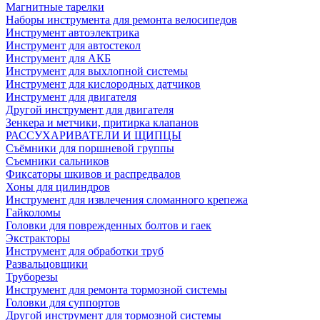
Магнитные тарелки
Наборы инструмента для ремонта велосипедов
Инструмент автоэлектрика
Инструмент для автостекол
Инструмент для АКБ
Инструмент для выхлопной системы
Инструмент для кислородных датчиков
Инструмент для двигателя
Другой инструмент для двигателя
Зенкера и метчики, притирка клапанов
РАССУХАРИВАТЕЛИ И ЩИПЦЫ
Съёмники для поршневой группы
Съемники сальников
Фиксаторы шкивов и распредвалов
Хоны для цилиндров
Инструмент для извлечения сломанного крепежа
Гайколомы
Головки для поврежденных болтов и гаек
Экстракторы
Инструмент для обработки труб
Развальцовщики
Труборезы
Инструмент для ремонта тормозной системы
Головки для суппортов
Другой инструмент для тормозной системы