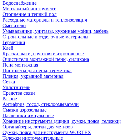
Водоснабжение
Монтажный инструмент
Отопление и теплый пол
Расходные материалы и теплоизоляция
Смесители
Умывальники, унитазы, кухонные мойки, мебель
Строительные и отделочные материалы
Герметики
Клей
Краски, лаки, грунтовки аэрозольные
Очистители монтажной пены, силикона
Пена монтажная
Пистолеты для пены, герметика
Пленка, укрывной материал
Сетка
Уплотнитель
Средства связи
Разное
Антифриз, тосол, стеклоомыватели
Смазки аэрозольные
Паяльники импульсные
Хранение инструмента (ящики, сумки, пояса, тележки)
Органайзеры, лотки для метизов
Сумки, пояса для инструмента WORTEX
Тележки инструментальные