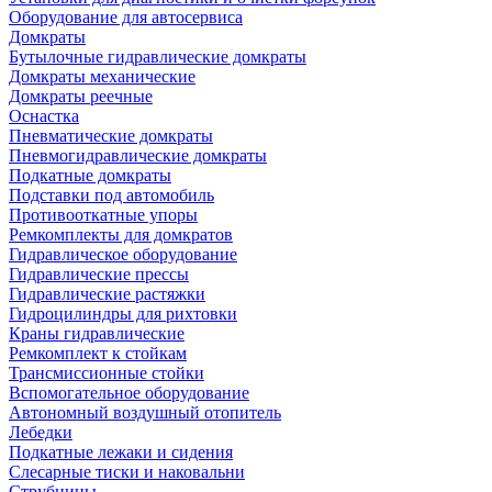
Оборудование для автосервиса
Домкраты
Бутылочные гидравлические домкраты
Домкраты механические
Домкраты реечные
Оснастка
Пневматические домкраты
Пневмогидравлические домкраты
Подкатные домкраты
Подставки под автомобиль
Противооткатные упоры
Ремкомплекты для домкратов
Гидравлическое оборудование
Гидравлические прессы
Гидравлические растяжки
Гидроцилиндры для рихтовки
Краны гидравлические
Ремкомплект к стойкам
Трансмиссионные стойки
Вспомогательное оборудование
Автономный воздушный отопитель
Лебедки
Подкатные лежаки и сидения
Слесарные тиски и наковальни
Струбцины