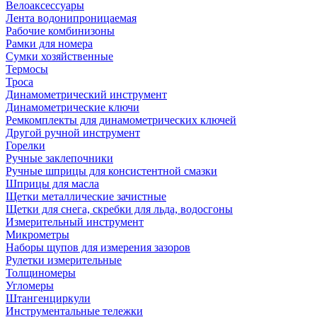
Велоаксессуары
Лента водонипроницаемая
Рабочие комбинизоны
Рамки для номера
Сумки хозяйственные
Термосы
Троса
Динамометрический инструмент
Динамометрические ключи
Ремкомплекты для динамометрических ключей
Другой ручной инструмент
Горелки
Ручные заклепочники
Ручные шприцы для консистентной смазки
Шприцы для масла
Щетки металлические зачистные
Щетки для снега, скребки для льда, водосгоны
Измерительный инструмент
Микрометры
Наборы щупов для измерения зазоров
Рулетки измерительные
Толщиномеры
Угломеры
Штангенциркули
Инструментальные тележки