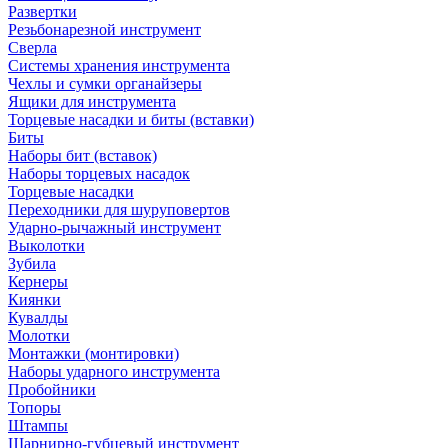
Развертки
Резьбонарезной инструмент
Сверла
Системы хранения инструмента
Чехлы и сумки органайзеры
Ящики для инструмента
Торцевые насадки и биты (вставки)
Биты
Наборы бит (вставок)
Наборы торцевых насадок
Торцевые насадки
Переходники для шуруповертов
Ударно-рычажный инструмент
Выколотки
Зубила
Кернеры
Киянки
Кувалды
Молотки
Монтажки (монтировки)
Наборы ударного инструмента
Пробойники
Топоры
Штампы
Шарнирно-губцевый инструмент