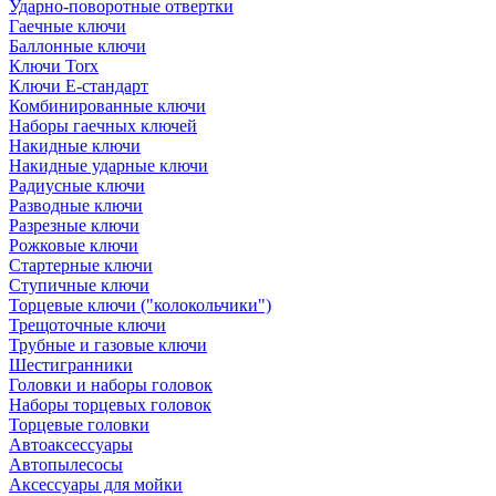
Ударно-поворотные отвертки
Гаечные ключи
Баллонные ключи
Ключи Torx
Ключи Е-стандарт
Комбинированные ключи
Наборы гаечных ключей
Накидные ключи
Накидные ударные ключи
Радиусные ключи
Разводные ключи
Разрезные ключи
Рожковые ключи
Стартерные ключи
Ступичные ключи
Торцевые ключи ("колокольчики")
Трещоточные ключи
Трубные и газовые ключи
Шестигранники
Головки и наборы головок
Наборы торцевых головок
Торцевые головки
Автоаксессуары
Автопылесосы
Аксессуары для мойки