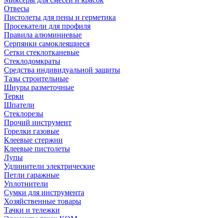
Отвесы
Пистолеты для пены и герметика
Просекатели для профиля
Правила алюминиевые
Серпянки самоклеящиеся
Сетки стеклотканевые
Стеклодомкраты
Средства индивидуальной защиты
Тазы строительные
Шнуры разметочные
Терки
Шпатели
Стеклорезы
Прочий инструмент
Горелки газовые
Клеевые стержни
Клеевые пистолеты
Лупы
Удлинители электрические
Петли гаражные
Уплотнители
Сумки для инструмента
Хозяйственные товары
Тачки и тележки