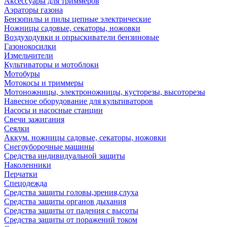
Аксессуары для триммеров
Аэраторы газона
Бензопилы и пилы цепные электрические
Ножницы садовые, секаторы, ножовки
Воздуходувки и опрыскиватели бензиновые
Газонокосилки
Измельчители
Культиваторы и мотоблоки
Мотобуры
Мотокосы и триммеры
Мотоножницы, электроножницы, кусторезы, высоторезы
Навесное оборудование для культиваторов
Насосы и насосные станции
Свечи зажигания
Сеялки
Аккум. ножницы садовые, секаторы, ножовки
Снегоуборочные машины
Средства индивидуальной защиты
Наколенники
Перчатки
Спецодежда
Средства защиты головы,зрения,слуха
Средства защиты органов дыхания
Средства защиты от падения с высоты
Средства защиты от поражений током