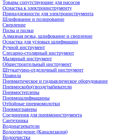
Товары сопутствующие для насосов
Оснастка к электроинструменту
Принадлежности для электроинструмента
Шлифование и полирование
Сверление
Пилы и пилки
Алмазная резка, шлифование и сверление
Оснастка для угловых шлифмашин
Ручной инструмент
Слесарно-столярный инструмент
Малярный инструмент
Общестроительный инструмент
Штукатурно-отделочный инструмент
Правила
Пневматическое и гидравлическое оборудование
Пневмоскобо(гвозде)забиватели
Пневмостеплеры
Пневмошлифмашины
Отбойные пневмомолотки
Пневмограверы
Соединения для пневмоинструмента
Сантехника
Водонагреватели
Водоотведение (Канализация)
Водоочистка