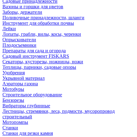
Садовые принадлежности
Вазоны и горшки для цветов
Заборы, держатели
Поливочные принадлежности, шланги
Инструмент для обработки почвы
Лейки
Лопаты, грабли, вилы, косы, черенки
Опрыскиватели
Плодосъемники
Препараты для сада и огорода
Садовый инструмент FISKARS
Секаторы, кусторезы, ножницы, ножи
Теплицы, парники, садовые опоры
Удобрения
Укрывной материал
Аэраторы газона
Мотобуры
Строительное оборудование
Бензорезы
Вибраторы глубинные
Лестницы, стремянки, леса, подмости, мусоропровод
строительный
Мотопомпы
Станки
Станки для резки камня