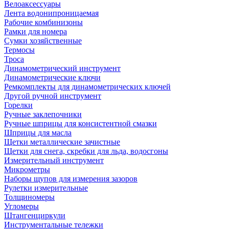
Велоаксессуары
Лента водонипроницаемая
Рабочие комбинизоны
Рамки для номера
Сумки хозяйственные
Термосы
Троса
Динамометрический инструмент
Динамометрические ключи
Ремкомплекты для динамометрических ключей
Другой ручной инструмент
Горелки
Ручные заклепочники
Ручные шприцы для консистентной смазки
Шприцы для масла
Щетки металлические зачистные
Щетки для снега, скребки для льда, водосгоны
Измерительный инструмент
Микрометры
Наборы щупов для измерения зазоров
Рулетки измерительные
Толщиномеры
Угломеры
Штангенциркули
Инструментальные тележки