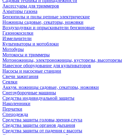
Садовая техника и принадлежности
Аксессуары для триммеров
Аэраторы газона
Бензопилы и пилы цепные электрические
Ножницы садовые, секаторы, ножовки
Воздуходувки и опрыскиватели бензиновые
Газонокосилки
Измельчители
Культиваторы и мотоблоки
Мотобуры
Мотокосы и триммеры
Мотоножницы, электроножницы, кусторезы, высоторезы
Навесное оборудование для культиваторов
Насосы и насосные станции
Свечи зажигания
Сеялки
Аккум. ножницы садовые, секаторы, ножовки
Снегоуборочные машины
Средства индивидуальной защиты
Наколенники
Перчатки
Спецодежда
Средства защиты головы,зрения,слуха
Средства защиты органов дыхания
Средства защиты от падения с высоты