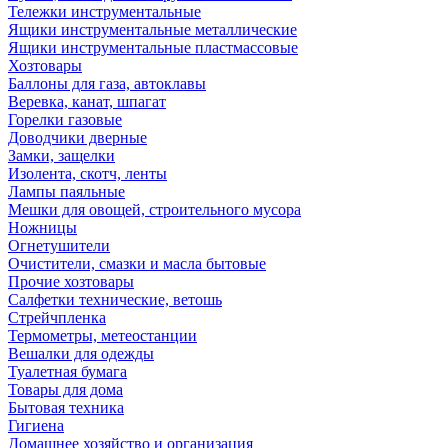
Тележки инструментальные
Ящики инструментальные металлические
Ящики инструментальные пластмассовые
Хозтовары
Баллоны для газа, автоклавы
Веревка, канат, шпагат
Горелки газовые
Доводчики дверные
Замки, защелки
Изолента, скотч, ленты
Лампы паяльные
Мешки для овощей, строительного мусора
Ножницы
Огнетушители
Очистители, смазки и масла бытовые
Прочие хозтовары
Салфетки технические, ветошь
Стрейчпленка
Термометры, метеостанции
Вешалки для одежды
Туалетная бумага
Товары для дома
Бытовая техника
Гигиена
Домашнее хозяйство и организация