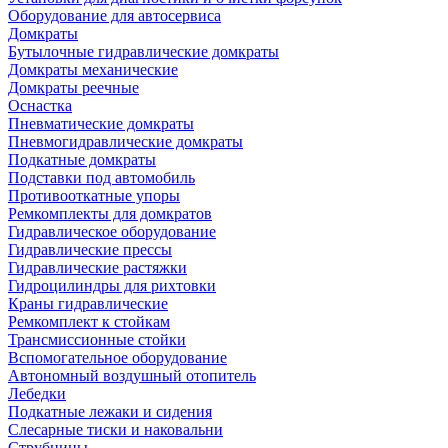
Оборудование для автосервиса
Домкраты
Бутылочные гидравлические домкраты
Домкраты механические
Домкраты реечные
Оснастка
Пневматические домкраты
Пневмогидравлические домкраты
Подкатные домкраты
Подставки под автомобиль
Противооткатные упоры
Ремкомплекты для домкратов
Гидравлическое оборудование
Гидравлические прессы
Гидравлические растяжки
Гидроцилиндры для рихтовки
Краны гидравлические
Ремкомплект к стойкам
Трансмиссионные стойки
Вспомогательное оборудование
Автономный воздушный отопитель
Лебедки
Подкатные лежаки и сидения
Слесарные тиски и наковальни
Струбцины