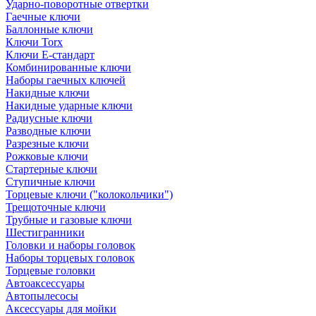
Ударно-поворотные отвертки
Гаечные ключи
Баллонные ключи
Ключи Torx
Ключи Е-стандарт
Комбинированные ключи
Наборы гаечных ключей
Накидные ключи
Накидные ударные ключи
Радиусные ключи
Разводные ключи
Разрезные ключи
Рожковые ключи
Стартерные ключи
Ступичные ключи
Торцевые ключи ("колокольчики")
Трещоточные ключи
Трубные и газовые ключи
Шестигранники
Головки и наборы головок
Наборы торцевых головок
Торцевые головки
Автоаксессуары
Автопылесосы
Аксессуары для мойки