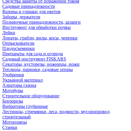
Средства защиты от поражений током
Садовые принадлежности
Вазоны и горшки для цветов
Заборы, держатели
Поливочные принадлежности, шланги
Инструмент для обработки почвы
Лейки
Лопаты, грабли, вилы, косы, черенки
Опрыскиватели
Плодосъемники
Препараты для сада и огорода
Садовый инструмент FISKARS
Секаторы, кусторезы, ножницы, ножи
Теплицы, парники, садовые опоры
Удобрения
Укрывной материал
Аэраторы газона
Мотобуры
Строительное оборудование
Бензорезы
Вибраторы глубинные
Лестницы, стремянки, леса, подмости, мусоропровод
строительный
Мотопомпы
Станки