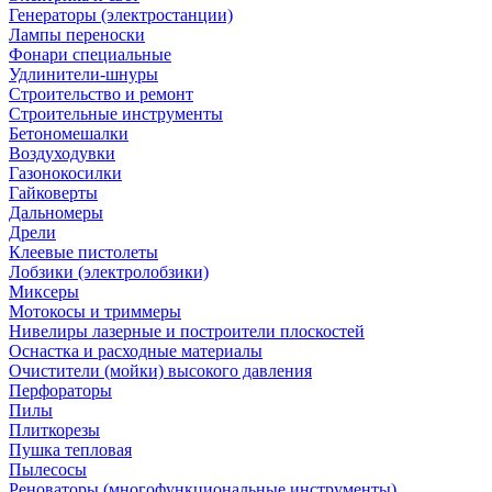
Генераторы (электростанции)
Лампы переноски
Фонари специальные
Удлинители-шнуры
Строительство и ремонт
Строительные инструменты
Бетономешалки
Воздуходувки
Газонокосилки
Гайковерты
Дальномеры
Дрели
Клеевые пистолеты
Лобзики (электролобзики)
Миксеры
Мотокосы и триммеры
Нивелиры лазерные и построители плоскостей
Оснастка и расходные материалы
Очистители (мойки) высокого давления
Перфораторы
Пилы
Плиткорезы
Пушка тепловая
Пылесосы
Реноваторы (многофункциональные инструменты)