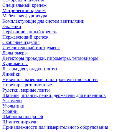
Специальный крепеж
Метрический крепеж
Мебельная фурнитура
Комплектующие для систем вентиляции
Заклепки
Перфорированный крепеж
Нержавеющий крепеж
Скобяные изделия
Измерительный инструмент
Дальномеры
Детекторы проводки, пирометры, тепловизоры
Курвиметры
Лазеры для укладки плитки
Линейки
Нивелиры лазерные и построители плоскостей
Нивелиры ротационные
Рулетки, мерные ленты
Шативы, штанги, рейки, держатели для нивелиров
Угломеры
Угольники
Уровни
Шаблоны профилей
Штангенциркули
Принадлежности для измерительного оборудования