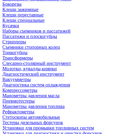
Бокорезы
Клещи зажимные
Клещи переставные
Клещи специальные
Кусачки
Наборы съемников и пассатижей
Пассатижи и плоскогубцы
Стрипперы
Съемники стопорных колец
Тонкогубцы
Трансформеры
Слесарно-столярный инструмент
Молотки, кувалды,киянки
Диагностический инструмент
Вакуумметры
Диагностика систем охлаждения
Компрессометры
Манометры давления масла
Пневмотестеры
Манометры давления топлива
Рефрактометры
Стетоскопы автомобильные
Тестеры дизельных форсунок
Установки для промывки топливных систем
Установки для диагностики и очистки форсунок