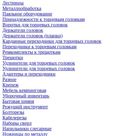
Лестницы
Металлообработка
Паяльное оборудование
Принадлежности к торцевым головкам
Воротки для торцевых головок
Держатели головок
Держатели головок (планки)
Карданные переходники для торцевых головок
Переходники к торцевым головкам
Ремкомплекты к трещоткам
Трещотки
Удлинители для торцевых головок
Удлинители для торцевых головок
Адаптеры и переходники
Разное
Крепеж
Мебель кемпинговая
Уборочный инвентарь
Бытовая химия
Режущий инструмент
Болторезы
Кабелерезы
Наборы сверл
Напильники слесарные
Ножницы по металлу