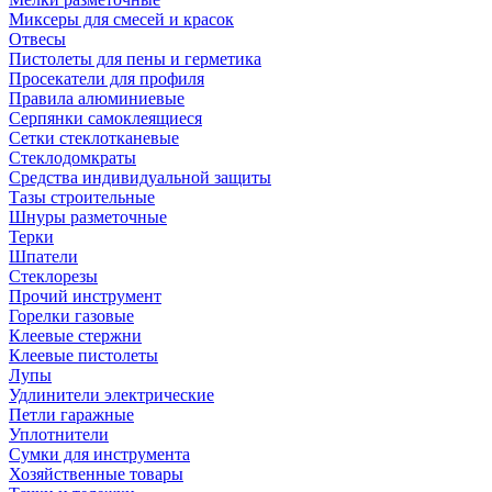
Миксеры для смесей и красок
Отвесы
Пистолеты для пены и герметика
Просекатели для профиля
Правила алюминиевые
Серпянки самоклеящиеся
Сетки стеклотканевые
Стеклодомкраты
Средства индивидуальной защиты
Тазы строительные
Шнуры разметочные
Терки
Шпатели
Стеклорезы
Прочий инструмент
Горелки газовые
Клеевые стержни
Клеевые пистолеты
Лупы
Удлинители электрические
Петли гаражные
Уплотнители
Сумки для инструмента
Хозяйственные товары