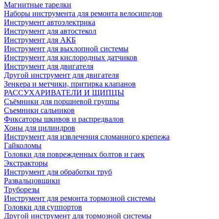
Магнитные тарелки
Наборы инструмента для ремонта велосипедов
Инструмент автоэлектрика
Инструмент для автостекол
Инструмент для АКБ
Инструмент для выхлопной системы
Инструмент для кислородных датчиков
Инструмент для двигателя
Другой инструмент для двигателя
Зенкера и метчики, притирка клапанов
РАССУХАРИВАТЕЛИ И ЩИПЦЫ
Съёмники для поршневой группы
Съемники сальников
Фиксаторы шкивов и распредвалов
Хоны для цилиндров
Инструмент для извлечения сломанного крепежа
Гайколомы
Головки для поврежденных болтов и гаек
Экстракторы
Инструмент для обработки труб
Развальцовщики
Труборезы
Инструмент для ремонта тормозной системы
Головки для суппортов
Другой инструмент для тормозной системы