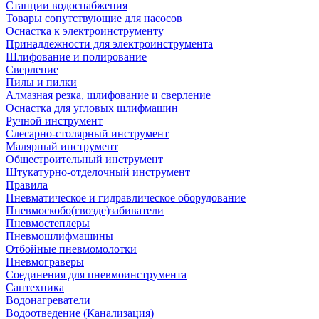
Станции водоснабжения
Товары сопутствующие для насосов
Оснастка к электроинструменту
Принадлежности для электроинструмента
Шлифование и полирование
Сверление
Пилы и пилки
Алмазная резка, шлифование и сверление
Оснастка для угловых шлифмашин
Ручной инструмент
Слесарно-столярный инструмент
Малярный инструмент
Общестроительный инструмент
Штукатурно-отделочный инструмент
Правила
Пневматическое и гидравлическое оборудование
Пневмоскобо(гвозде)забиватели
Пневмостеплеры
Пневмошлифмашины
Отбойные пневмомолотки
Пневмограверы
Соединения для пневмоинструмента
Сантехника
Водонагреватели
Водоотведение (Канализация)