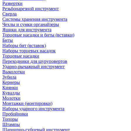
Развертки
Резьбонарезной инструмент
Сверла
Системы хранения инструмента
Чехлы и сумки органайзеры
Ящики для инструмента
Торцевые насадки и биты (вставки)
Биты
Наборы бит (вставок)
Наборы торцевых насадок
Торцевые насадки
Переходники для шуруповертов
Ударно-рычажный инструмент
Выколотки
Зубила
Кернеры
Киянки
Кувалды
Молотки
Монтажки (монтировки)
Наборы ударного инструмента
Пробойники
Топоры
Штампы
Шарнирно-губцевый инструмент