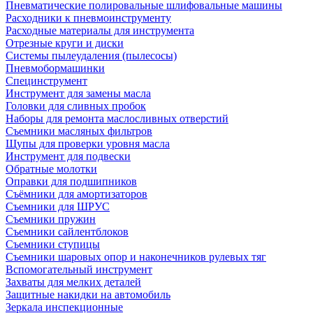
Пневматические полировальные шлифовальные машины
Расходники к пневмоинструменту
Расходные материалы для инструмента
Отрезные круги и диски
Системы пылеудаления (пылесосы)
Пневмобормашинки
Специнструмент
Инструмент для замены масла
Головки для сливных пробок
Наборы для ремонта маслосливных отверстий
Съемники масляных фильтров
Щупы для проверки уровня масла
Инструмент для подвески
Обратные молотки
Оправки для подшипников
Съёмники для амортизаторов
Съемники для ШРУС
Съемники пружин
Съемники сайлентблоков
Съемники ступицы
Съемники шаровых опор и наконечников рулевых тяг
Вспомогательный инструмент
Захваты для мелких деталей
Защитные накидки на автомобиль
Зеркала инспекционные