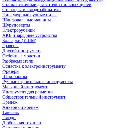
Станки заточные для заточки пильных цепей
Степлеры и гвоздезабиватели
Циркулярные ручные пилы
Шлифовальные машины
Шуруповерты
Электрорубанки
АКБ и зарядные устройства
Болгарки (УШМ)
Граверы
Другой инструмент
Отбойные молотки
Разбрасыватели
Оснастка к электроинструменту
Фрезеры
Штроборезы
Ручные строительные инструменты
Малярный инструмент
Инструмент для разметки
Общестроительный инструмент
Крепеж
Анкерный крепеж
Такелаж
Гвозди
Дюбельная техника
Саморезы и шурупы