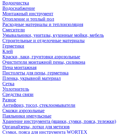
Водоочистка
Водоснабжение
Монтажный инструмент
Отопление и теплый пол
Расходные материалы и теплоизоляция
Смесители
Умывальники, унитазы, кухонные мойки, мебель
Строительные и отделочные материалы
Герметики
Клей
Краски, лаки, грунтовки аэрозольные
Очистители монтажной пены, силикона
Пена монтажная
Пистолеты для пены, герметика
Пленка, укрывной материал
Сетка
Уплотнитель
Средства связи
Разное
Антифриз, тосол, стеклоомыватели
Смазки аэрозольные
Паяльники импульсные
Хранение инструмента (ящики, сумки, пояса, тележки)
Органайзеры, лотки для метизов
Сумки, пояса для инструмента WORTEX