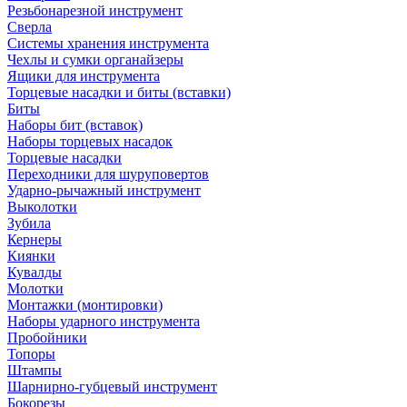
Резьбонарезной инструмент
Сверла
Системы хранения инструмента
Чехлы и сумки органайзеры
Ящики для инструмента
Торцевые насадки и биты (вставки)
Биты
Наборы бит (вставок)
Наборы торцевых насадок
Торцевые насадки
Переходники для шуруповертов
Ударно-рычажный инструмент
Выколотки
Зубила
Кернеры
Киянки
Кувалды
Молотки
Монтажки (монтировки)
Наборы ударного инструмента
Пробойники
Топоры
Штампы
Шарнирно-губцевый инструмент
Бокорезы