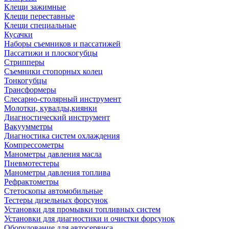
Клещи зажимные
Клещи переставные
Клещи специальные
Кусачки
Наборы съемников и пассатижей
Пассатижи и плоскогубцы
Стрипперы
Съемники стопорных колец
Тонкогубцы
Трансформеры
Слесарно-столярный инструмент
Молотки, кувалды,киянки
Диагностический инструмент
Вакуумметры
Диагностика систем охлаждения
Компрессометры
Манометры давления масла
Пневмотестеры
Манометры давления топлива
Рефрактометры
Стетоскопы автомобильные
Тестеры дизельных форсунок
Установки для промывки топливных систем
Установки для диагностики и очистки форсунок
Оборудование для автосервиса