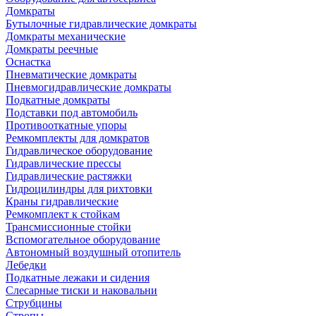
Домкраты
Бутылочные гидравлические домкраты
Домкраты механические
Домкраты реечные
Оснастка
Пневматические домкраты
Пневмогидравлические домкраты
Подкатные домкраты
Подставки под автомобиль
Противооткатные упоры
Ремкомплекты для домкратов
Гидравлическое оборудование
Гидравлические прессы
Гидравлические растяжки
Гидроцилиндры для рихтовки
Краны гидравлические
Ремкомплект к стойкам
Трансмиссионные стойки
Вспомогательное оборудование
Автономный воздушный отопитель
Лебедки
Подкатные лежаки и сидения
Слесарные тиски и наковальни
Струбцины
Стропы