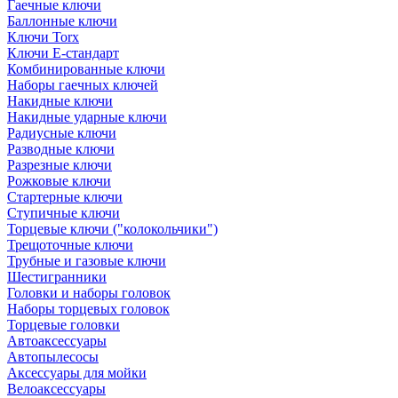
Гаечные ключи
Баллонные ключи
Ключи Torx
Ключи Е-стандарт
Комбинированные ключи
Наборы гаечных ключей
Накидные ключи
Накидные ударные ключи
Радиусные ключи
Разводные ключи
Разрезные ключи
Рожковые ключи
Стартерные ключи
Ступичные ключи
Торцевые ключи ("колокольчики")
Трещоточные ключи
Трубные и газовые ключи
Шестигранники
Головки и наборы головок
Наборы торцевых головок
Торцевые головки
Автоаксессуары
Автопылесосы
Аксессуары для мойки
Велоаксессуары