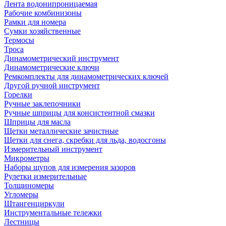
Лента водонипроницаемая
Рабочие комбинизоны
Рамки для номера
Сумки хозяйственные
Термосы
Троса
Динамометрический инструмент
Динамометрические ключи
Ремкомплекты для динамометрических ключей
Другой ручной инструмент
Горелки
Ручные заклепочники
Ручные шприцы для консистентной смазки
Шприцы для масла
Щетки металлические зачистные
Щетки для снега, скребки для льда, водосгоны
Измерительный инструмент
Микрометры
Наборы щупов для измерения зазоров
Рулетки измерительные
Толщиномеры
Угломеры
Штангенциркули
Инструментальные тележки
Лестницы