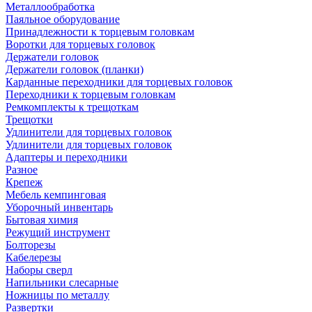
Металлообработка
Паяльное оборудование
Принадлежности к торцевым головкам
Воротки для торцевых головок
Держатели головок
Держатели головок (планки)
Карданные переходники для торцевых головок
Переходники к торцевым головкам
Ремкомплекты к трещоткам
Трещотки
Удлинители для торцевых головок
Удлинители для торцевых головок
Адаптеры и переходники
Разное
Крепеж
Мебель кемпинговая
Уборочный инвентарь
Бытовая химия
Режущий инструмент
Болторезы
Кабелерезы
Наборы сверл
Напильники слесарные
Ножницы по металлу
Развертки