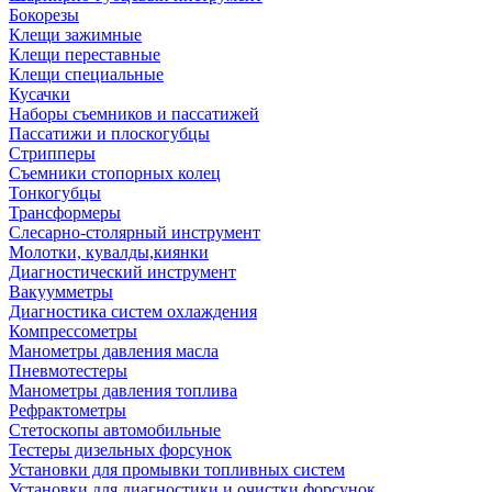
Бокорезы
Клещи зажимные
Клещи переставные
Клещи специальные
Кусачки
Наборы съемников и пассатижей
Пассатижи и плоскогубцы
Стрипперы
Съемники стопорных колец
Тонкогубцы
Трансформеры
Слесарно-столярный инструмент
Молотки, кувалды,киянки
Диагностический инструмент
Вакуумметры
Диагностика систем охлаждения
Компрессометры
Манометры давления масла
Пневмотестеры
Манометры давления топлива
Рефрактометры
Стетоскопы автомобильные
Тестеры дизельных форсунок
Установки для промывки топливных систем
Установки для диагностики и очистки форсунок