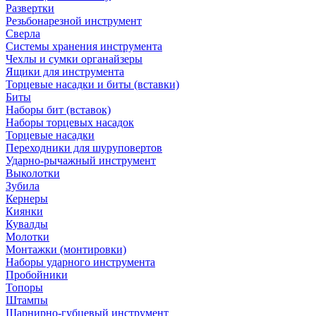
Развертки
Резьбонарезной инструмент
Сверла
Системы хранения инструмента
Чехлы и сумки органайзеры
Ящики для инструмента
Торцевые насадки и биты (вставки)
Биты
Наборы бит (вставок)
Наборы торцевых насадок
Торцевые насадки
Переходники для шуруповертов
Ударно-рычажный инструмент
Выколотки
Зубила
Кернеры
Киянки
Кувалды
Молотки
Монтажки (монтировки)
Наборы ударного инструмента
Пробойники
Топоры
Штампы
Шарнирно-губцевый инструмент