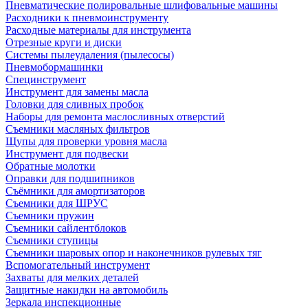
Пневматические полировальные шлифовальные машины
Расходники к пневмоинструменту
Расходные материалы для инструмента
Отрезные круги и диски
Системы пылеудаления (пылесосы)
Пневмобормашинки
Специнструмент
Инструмент для замены масла
Головки для сливных пробок
Наборы для ремонта маслосливных отверстий
Съемники масляных фильтров
Щупы для проверки уровня масла
Инструмент для подвески
Обратные молотки
Оправки для подшипников
Съёмники для амортизаторов
Съемники для ШРУС
Съемники пружин
Съемники сайлентблоков
Съемники ступицы
Съемники шаровых опор и наконечников рулевых тяг
Вспомогательный инструмент
Захваты для мелких деталей
Защитные накидки на автомобиль
Зеркала инспекционные