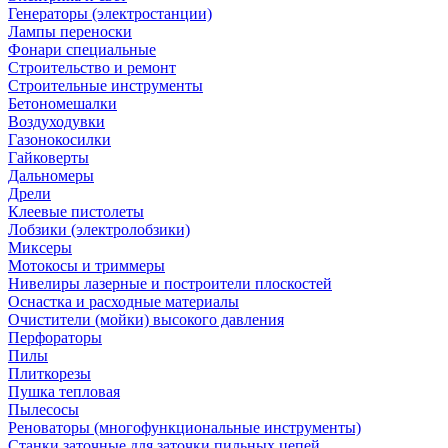
Генераторы (электростанции)
Лампы переноски
Фонари специальные
Строительство и ремонт
Строительные инструменты
Бетономешалки
Воздуходувки
Газонокосилки
Гайковерты
Дальномеры
Дрели
Клеевые пистолеты
Лобзики (электролобзики)
Миксеры
Мотокосы и триммеры
Нивелиры лазерные и построители плоскостей
Оснастка и расходные материалы
Очистители (мойки) высокого давления
Перфораторы
Пилы
Плиткорезы
Пушка тепловая
Пылесосы
Реноваторы (многофункциональные инструменты)
Станки заточные для заточки пильных цепей