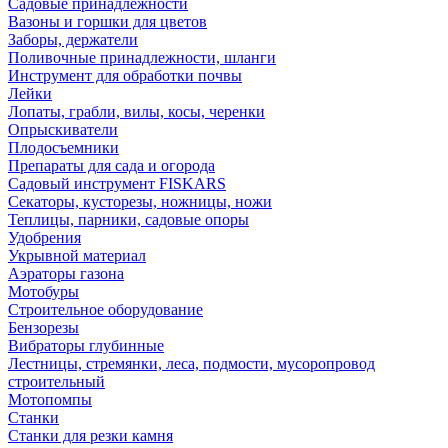
Садовые принадлежности
Вазоны и горшки для цветов
Заборы, держатели
Поливочные принадлежности, шланги
Инструмент для обработки почвы
Лейки
Лопаты, грабли, вилы, косы, черенки
Опрыскиватели
Плодосъемники
Препараты для сада и огорода
Садовый инструмент FISKARS
Секаторы, кусторезы, ножницы, ножи
Теплицы, парники, садовые опоры
Удобрения
Укрывной материал
Аэраторы газона
Мотобуры
Строительное оборудование
Бензорезы
Вибраторы глубинные
Лестницы, стремянки, леса, подмости, мусоропровод
строительный
Мотопомпы
Станки
Станки для резки камня