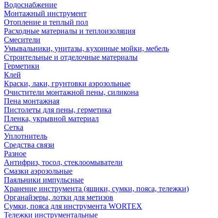
Водоснабжение
Монтажный инструмент
Отопление и теплый пол
Расходные материалы и теплоизоляция
Смесители
Умывальники, унитазы, кухонные мойки, мебель
Строительные и отделочные материалы
Герметики
Клей
Краски, лаки, грунтовки аэрозольные
Очистители монтажной пены, силикона
Пена монтажная
Пистолеты для пены, герметика
Пленка, укрывной материал
Сетка
Уплотнитель
Средства связи
Разное
Антифриз, тосол, стеклоомыватели
Смазки аэрозольные
Паяльники импульсные
Хранение инструмента (ящики, сумки, пояса, тележки)
Органайзеры, лотки для метизов
Сумки, пояса для инструмента WORTEX
Тележки инструментальные