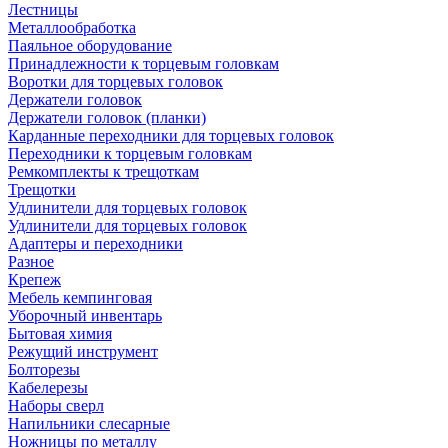
Лестницы
Металлообработка
Паяльное оборудование
Принадлежности к торцевым головкам
Воротки для торцевых головок
Держатели головок
Держатели головок (планки)
Карданные переходники для торцевых головок
Переходники к торцевым головкам
Ремкомплекты к трещоткам
Трещотки
Удлинители для торцевых головок
Удлинители для торцевых головок
Адаптеры и переходники
Разное
Крепеж
Мебель кемпинговая
Уборочный инвентарь
Бытовая химия
Режущий инструмент
Болторезы
Кабелерезы
Наборы сверл
Напильники слесарные
Ножницы по металлу