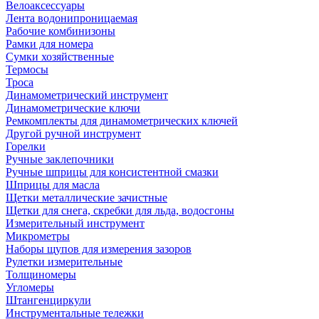
Велоаксессуары
Лента водонипроницаемая
Рабочие комбинизоны
Рамки для номера
Сумки хозяйственные
Термосы
Троса
Динамометрический инструмент
Динамометрические ключи
Ремкомплекты для динамометрических ключей
Другой ручной инструмент
Горелки
Ручные заклепочники
Ручные шприцы для консистентной смазки
Шприцы для масла
Щетки металлические зачистные
Щетки для снега, скребки для льда, водосгоны
Измерительный инструмент
Микрометры
Наборы щупов для измерения зазоров
Рулетки измерительные
Толщиномеры
Угломеры
Штангенциркули
Инструментальные тележки