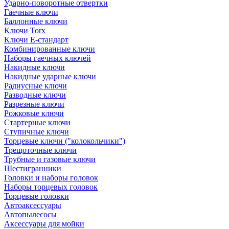
Ударно-поворотные отвертки
Гаечные ключи
Баллонные ключи
Ключи Torx
Ключи Е-стандарт
Комбинированные ключи
Наборы гаечных ключей
Накидные ключи
Накидные ударные ключи
Радиусные ключи
Разводные ключи
Разрезные ключи
Рожковые ключи
Стартерные ключи
Ступичные ключи
Торцевые ключи ("колокольчики")
Трещоточные ключи
Трубные и газовые ключи
Шестигранники
Головки и наборы головок
Наборы торцевых головок
Торцевые головки
Автоаксессуары
Автопылесосы
Аксессуары для мойки