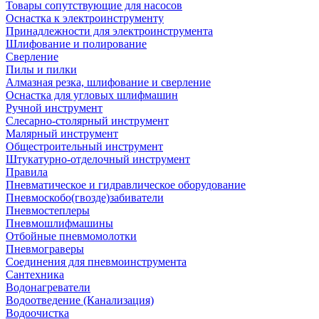
Товары сопутствующие для насосов
Оснастка к электроинструменту
Принадлежности для электроинструмента
Шлифование и полирование
Сверление
Пилы и пилки
Алмазная резка, шлифование и сверление
Оснастка для угловых шлифмашин
Ручной инструмент
Слесарно-столярный инструмент
Малярный инструмент
Общестроительный инструмент
Штукатурно-отделочный инструмент
Правила
Пневматическое и гидравлическое оборудование
Пневмоскобо(гвозде)забиватели
Пневмостеплеры
Пневмошлифмашины
Отбойные пневмомолотки
Пневмограверы
Соединения для пневмоинструмента
Сантехника
Водонагреватели
Водоотведение (Канализация)
Водоочистка