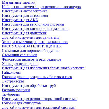
Магнитные тарелки
Наборы инструмента для ремонта велосипедов
Инструмент автоэлектрика
Инструмент для автостекол
Инструмент для АКБ
Инструмент для выхлопной системы
Инструмент для кислородных датчиков
Инструмент для двигателя
Другой инструмент для двигателя
Зенкера и метчики, притирка клапанов
РАССУХАРИВАТЕЛИ И ЩИПЦЫ
Съёмники для поршневой группы
Съемники сальников
Фиксаторы шкивов и распредвалов
Хоны для цилиндров
Инструмент для извлечения сломанного крепежа
Гайколомы
Головки для поврежденных болтов и гаек
Экстракторы
Инструмент для обработки труб
Развальцовщики
Труборезы
Инструмент для ремонта тормозной системы
Головки для суппортов
Другой инструмент для тормозной системы