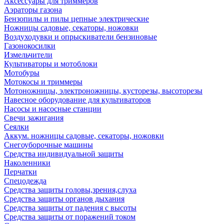
Аксессуары для триммеров
Аэраторы газона
Бензопилы и пилы цепные электрические
Ножницы садовые, секаторы, ножовки
Воздуходувки и опрыскиватели бензиновые
Газонокосилки
Измельчители
Культиваторы и мотоблоки
Мотобуры
Мотокосы и триммеры
Мотоножницы, электроножницы, кусторезы, высоторезы
Навесное оборудование для культиваторов
Насосы и насосные станции
Свечи зажигания
Сеялки
Аккум. ножницы садовые, секаторы, ножовки
Снегоуборочные машины
Средства индивидуальной защиты
Наколенники
Перчатки
Спецодежда
Средства защиты головы,зрения,слуха
Средства защиты органов дыхания
Средства защиты от падения с высоты
Средства защиты от поражений током