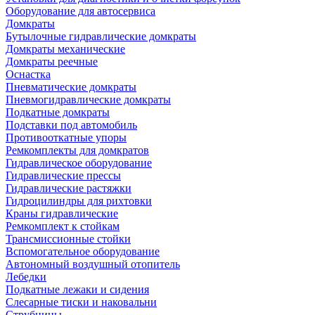
Оборудование для автосервиса
Домкраты
Бутылочные гидравлические домкраты
Домкраты механические
Домкраты реечные
Оснастка
Пневматические домкраты
Пневмогидравлические домкраты
Подкатные домкраты
Подставки под автомобиль
Противооткатные упоры
Ремкомплекты для домкратов
Гидравлическое оборудование
Гидравлические прессы
Гидравлические растяжки
Гидроцилиндры для рихтовки
Краны гидравлические
Ремкомплект к стойкам
Трансмиссионные стойки
Вспомогательное оборудование
Автономный воздушный отопитель
Лебедки
Подкатные лежаки и сидения
Слесарные тиски и наковальни
Струбцины