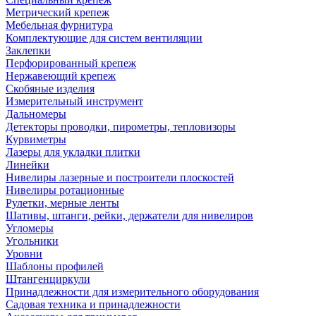
Метрический крепеж
Мебельная фурнитура
Комплектующие для систем вентиляции
Заклепки
Перфорированный крепеж
Нержавеющий крепеж
Скобяные изделия
Измерительный инструмент
Дальномеры
Детекторы проводки, пирометры, тепловизоры
Курвиметры
Лазеры для укладки плитки
Линейки
Нивелиры лазерные и построители плоскостей
Нивелиры ротационные
Рулетки, мерные ленты
Шативы, штанги, рейки, держатели для нивелиров
Угломеры
Угольники
Уровни
Шаблоны профилей
Штангенциркули
Принадлежности для измерительного оборудования
Садовая техника и принадлежности