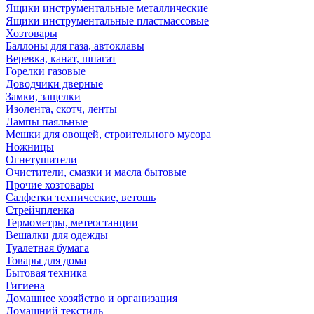
Ящики инструментальные металлические
Ящики инструментальные пластмассовые
Хозтовары
Баллоны для газа, автоклавы
Веревка, канат, шпагат
Горелки газовые
Доводчики дверные
Замки, защелки
Изолента, скотч, ленты
Лампы паяльные
Мешки для овощей, строительного мусора
Ножницы
Огнетушители
Очистители, смазки и масла бытовые
Прочие хозтовары
Салфетки технические, ветошь
Стрейчпленка
Термометры, метеостанции
Вешалки для одежды
Туалетная бумага
Товары для дома
Бытовая техника
Гигиена
Домашнее хозяйство и организация
Домашний текстиль