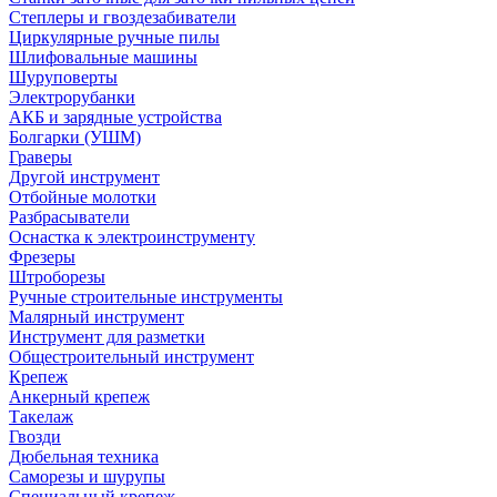
Степлеры и гвоздезабиватели
Циркулярные ручные пилы
Шлифовальные машины
Шуруповерты
Электрорубанки
АКБ и зарядные устройства
Болгарки (УШМ)
Граверы
Другой инструмент
Отбойные молотки
Разбрасыватели
Оснастка к электроинструменту
Фрезеры
Штроборезы
Ручные строительные инструменты
Малярный инструмент
Инструмент для разметки
Общестроительный инструмент
Крепеж
Анкерный крепеж
Такелаж
Гвозди
Дюбельная техника
Саморезы и шурупы
Специальный крепеж