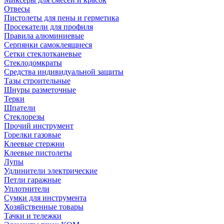
Отвесы
Пистолеты для пены и герметика
Просекатели для профиля
Правила алюминиевые
Серпянки самоклеящиеся
Сетки стеклотканевые
Стеклодомкраты
Средства индивидуальной защиты
Тазы строительные
Шнуры разметочные
Терки
Шпатели
Стеклорезы
Прочий инструмент
Горелки газовые
Клеевые стержни
Клеевые пистолеты
Лупы
Удлинители электрические
Петли гаражные
Уплотнители
Сумки для инструмента
Хозяйственные товары
Тачки и тележки