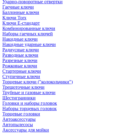
Ударно-поворотные отвертки
Гаечные ключи
Баллонные ключи
Ключи Torx
Ключи Е-стандарт
Комбинированные ключи
Наборы гаечных ключей
Накидные ключи
Накидные ударные ключи
Радиусные ключи
Разводные ключи
Разрезные ключи
Рожковые ключи
Стартерные ключи
Ступичные ключи
Торцевые ключи ("колокольчики")
Трещоточные ключи
Трубные и газовые ключи
Шестигранники
Головки и наборы головок
Наборы торцевых головок
Торцевые головки
Автоаксессуары
Автопылесосы
Аксессуары для мойки