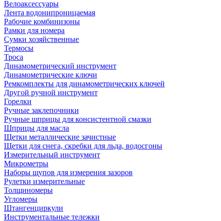
Велоаксессуары
Лента водонипроницаемая
Рабочие комбинизоны
Рамки для номера
Сумки хозяйственные
Термосы
Троса
Динамометрический инструмент
Динамометрические ключи
Ремкомплекты для динамометрических ключей
Другой ручной инструмент
Горелки
Ручные заклепочники
Ручные шприцы для консистентной смазки
Шприцы для масла
Щетки металлические зачистные
Щетки для снега, скребки для льда, водосгоны
Измерительный инструмент
Микрометры
Наборы щупов для измерения зазоров
Рулетки измерительные
Толщиномеры
Угломеры
Штангенциркули
Инструментальные тележки