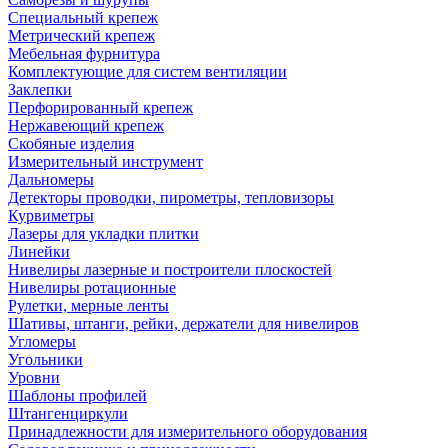
Специальный крепеж
Метрический крепеж
Мебельная фурнитура
Комплектующие для систем вентиляции
Заклепки
Перфорированный крепеж
Нержавеющий крепеж
Скобяные изделия
Измерительный инструмент
Дальномеры
Детекторы проводки, пирометры, тепловизоры
Курвиметры
Лазеры для укладки плитки
Линейки
Нивелиры лазерные и построители плоскостей
Нивелиры ротационные
Рулетки, мерные ленты
Шативы, штанги, рейки, держатели для нивелиров
Угломеры
Угольники
Уровни
Шаблоны профилей
Штангенциркули
Принадлежности для измерительного оборудования