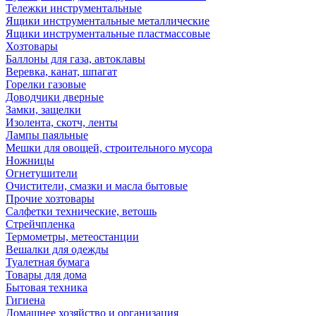
Тележки инструментальные
Ящики инструментальные металлические
Ящики инструментальные пластмассовые
Хозтовары
Баллоны для газа, автоклавы
Веревка, канат, шпагат
Горелки газовые
Доводчики дверные
Замки, защелки
Изолента, скотч, ленты
Лампы паяльные
Мешки для овощей, строительного мусора
Ножницы
Огнетушители
Очистители, смазки и масла бытовые
Прочие хозтовары
Салфетки технические, ветошь
Стрейчпленка
Термометры, метеостанции
Вешалки для одежды
Туалетная бумага
Товары для дома
Бытовая техника
Гигиена
Домашнее хозяйство и организация