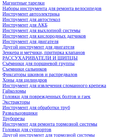
Магнитные тарелки
Наборы инструмента для ремонта велосипедов
Инструмент автоэлектрика
Инструмент для автостекол
Инструмент для АКБ
Инструмент для выхлопной системы
Инструмент для кислородных датчиков
Инструмент для двигателя
Другой инструмент для двигателя
Зенкера и метчики, притирка клапанов
РАССУХАРИВАТЕЛИ И ЩИПЦЫ
Съёмники для поршневой группы
Съемники сальников
Фиксаторы шкивов и распредвалов
Хоны для цилиндров
Инструмент для извлечения сломанного крепежа
Гайколомы
Головки для поврежденных болтов и гаек
Экстракторы
Инструмент для обработки труб
Развальцовщики
Труборезы
Инструмент для ремонта тормозной системы
Головки для суппортов
Другой инструмент для тормозной системы