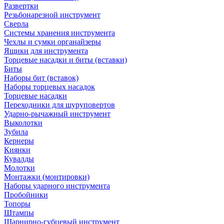
Развертки
Резьбонарезной инструмент
Сверла
Системы хранения инструмента
Чехлы и сумки органайзеры
Ящики для инструмента
Торцевые насадки и биты (вставки)
Биты
Наборы бит (вставок)
Наборы торцевых насадок
Торцевые насадки
Переходники для шуруповертов
Ударно-рычажный инструмент
Выколотки
Зубила
Кернеры
Киянки
Кувалды
Молотки
Монтажки (монтировки)
Наборы ударного инструмента
Пробойники
Топоры
Штампы
Шарнирно-губцевый инструмент