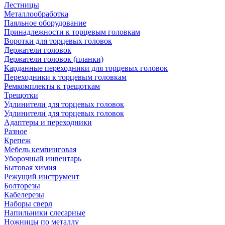
Лестницы
Металлообработка
Паяльное оборудование
Принадлежности к торцевым головкам
Воротки для торцевых головок
Держатели головок
Держатели головок (планки)
Карданные переходники для торцевых головок
Переходники к торцевым головкам
Ремкомплекты к трещоткам
Трещотки
Удлинители для торцевых головок
Удлинители для торцевых головок
Адаптеры и переходники
Разное
Крепеж
Мебель кемпинговая
Уборочный инвентарь
Бытовая химия
Режущий инструмент
Болторезы
Кабелерезы
Наборы сверл
Напильники слесарные
Ножницы по металлу