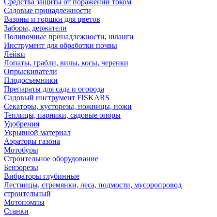
Средства защиты от поражений током
Садовые принадлежности
Вазоны и горшки для цветов
Заборы, держатели
Поливочные принадлежности, шланги
Инструмент для обработки почвы
Лейки
Лопаты, грабли, вилы, косы, черенки
Опрыскиватели
Плодосъемники
Препараты для сада и огорода
Садовый инструмент FISKARS
Секаторы, кусторезы, ножницы, ножи
Теплицы, парники, садовые опоры
Удобрения
Укрывной материал
Аэраторы газона
Мотобуры
Строительное оборудование
Бензорезы
Вибраторы глубинные
Лестницы, стремянки, леса, подмости, мусоропровод
строительный
Мотопомпы
Станки