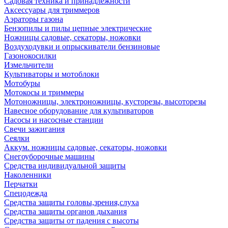
Садовая техника и принадлежности
Аксессуары для триммеров
Аэраторы газона
Бензопилы и пилы цепные электрические
Ножницы садовые, секаторы, ножовки
Воздуходувки и опрыскиватели бензиновые
Газонокосилки
Измельчители
Культиваторы и мотоблоки
Мотобуры
Мотокосы и триммеры
Мотоножницы, электроножницы, кусторезы, высоторезы
Навесное оборудование для культиваторов
Насосы и насосные станции
Свечи зажигания
Сеялки
Аккум. ножницы садовые, секаторы, ножовки
Снегоуборочные машины
Средства индивидуальной защиты
Наколенники
Перчатки
Спецодежда
Средства защиты головы,зрения,слуха
Средства защиты органов дыхания
Средства защиты от падения с высоты