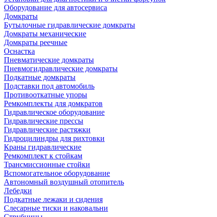
Оборудование для автосервиса
Домкраты
Бутылочные гидравлические домкраты
Домкраты механические
Домкраты реечные
Оснастка
Пневматические домкраты
Пневмогидравлические домкраты
Подкатные домкраты
Подставки под автомобиль
Противооткатные упоры
Ремкомплекты для домкратов
Гидравлическое оборудование
Гидравлические прессы
Гидравлические растяжки
Гидроцилиндры для рихтовки
Краны гидравлические
Ремкомплект к стойкам
Трансмиссионные стойки
Вспомогательное оборудование
Автономный воздушный отопитель
Лебедки
Подкатные лежаки и сидения
Слесарные тиски и наковальни
Струбцины