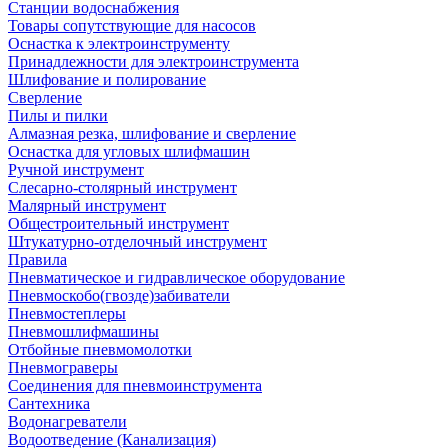
Станции водоснабжения
Товары сопутствующие для насосов
Оснастка к электроинструменту
Принадлежности для электроинструмента
Шлифование и полирование
Сверление
Пилы и пилки
Алмазная резка, шлифование и сверление
Оснастка для угловых шлифмашин
Ручной инструмент
Слесарно-столярный инструмент
Малярный инструмент
Общестроительный инструмент
Штукатурно-отделочный инструмент
Правила
Пневматическое и гидравлическое оборудование
Пневмоскобо(гвозде)забиватели
Пневмостеплеры
Пневмошлифмашины
Отбойные пневмомолотки
Пневмограверы
Соединения для пневмоинструмента
Сантехника
Водонагреватели
Водоотведение (Канализация)