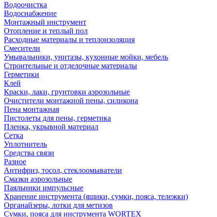
Водоочистка
Водоснабжение
Монтажный инструмент
Отопление и теплый пол
Расходные материалы и теплоизоляция
Смесители
Умывальники, унитазы, кухонные мойки, мебель
Строительные и отделочные материалы
Герметики
Клей
Краски, лаки, грунтовки аэрозольные
Очистители монтажной пены, силикона
Пена монтажная
Пистолеты для пены, герметика
Пленка, укрывной материал
Сетка
Уплотнитель
Средства связи
Разное
Антифриз, тосол, стеклоомыватели
Смазки аэрозольные
Паяльники импульсные
Хранение инструмента (ящики, сумки, пояса, тележки)
Органайзеры, лотки для метизов
Сумки, пояса для инструмента WORTEX