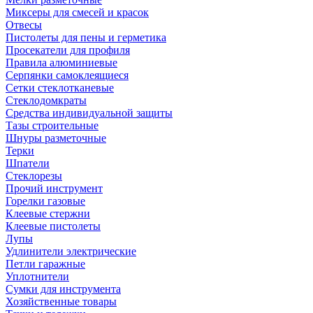
Миксеры для смесей и красок
Отвесы
Пистолеты для пены и герметика
Просекатели для профиля
Правила алюминиевые
Серпянки самоклеящиеся
Сетки стеклотканевые
Стеклодомкраты
Средства индивидуальной защиты
Тазы строительные
Шнуры разметочные
Терки
Шпатели
Стеклорезы
Прочий инструмент
Горелки газовые
Клеевые стержни
Клеевые пистолеты
Лупы
Удлинители электрические
Петли гаражные
Уплотнители
Сумки для инструмента
Хозяйственные товары