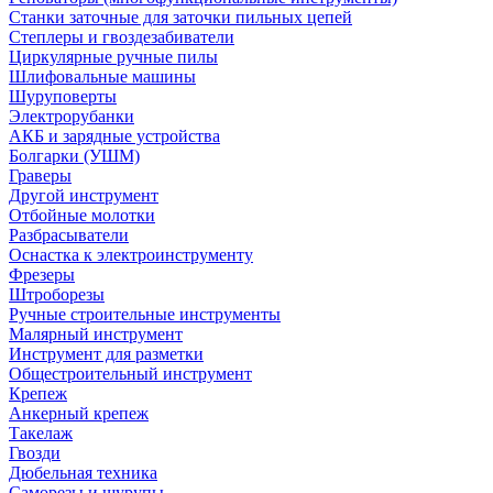
Станки заточные для заточки пильных цепей
Степлеры и гвоздезабиватели
Циркулярные ручные пилы
Шлифовальные машины
Шуруповерты
Электрорубанки
АКБ и зарядные устройства
Болгарки (УШМ)
Граверы
Другой инструмент
Отбойные молотки
Разбрасыватели
Оснастка к электроинструменту
Фрезеры
Штроборезы
Ручные строительные инструменты
Малярный инструмент
Инструмент для разметки
Общестроительный инструмент
Крепеж
Анкерный крепеж
Такелаж
Гвозди
Дюбельная техника
Саморезы и шурупы