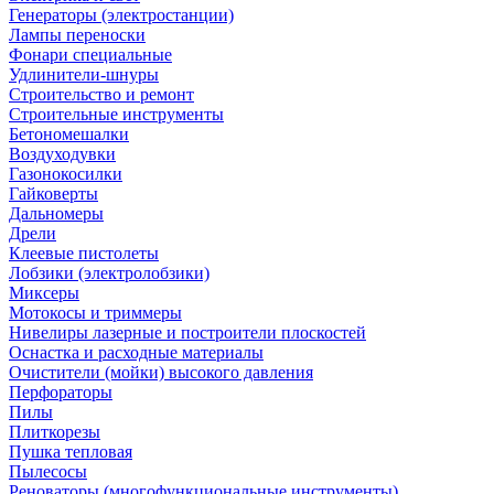
Генераторы (электростанции)
Лампы переноски
Фонари специальные
Удлинители-шнуры
Строительство и ремонт
Строительные инструменты
Бетономешалки
Воздуходувки
Газонокосилки
Гайковерты
Дальномеры
Дрели
Клеевые пистолеты
Лобзики (электролобзики)
Миксеры
Мотокосы и триммеры
Нивелиры лазерные и построители плоскостей
Оснастка и расходные материалы
Очистители (мойки) высокого давления
Перфораторы
Пилы
Плиткорезы
Пушка тепловая
Пылесосы
Реноваторы (многофункциональные инструменты)