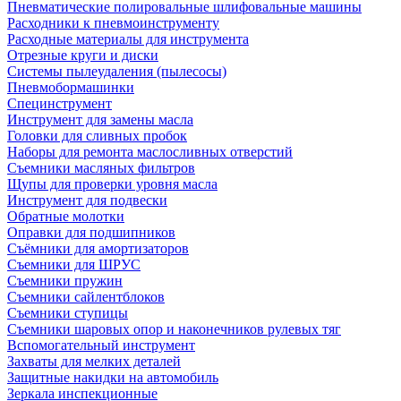
Пневматические полировальные шлифовальные машины
Расходники к пневмоинструменту
Расходные материалы для инструмента
Отрезные круги и диски
Системы пылеудаления (пылесосы)
Пневмобормашинки
Специнструмент
Инструмент для замены масла
Головки для сливных пробок
Наборы для ремонта маслосливных отверстий
Съемники масляных фильтров
Щупы для проверки уровня масла
Инструмент для подвески
Обратные молотки
Оправки для подшипников
Съёмники для амортизаторов
Съемники для ШРУС
Съемники пружин
Съемники сайлентблоков
Съемники ступицы
Съемники шаровых опор и наконечников рулевых тяг
Вспомогательный инструмент
Захваты для мелких деталей
Защитные накидки на автомобиль
Зеркала инспекционные