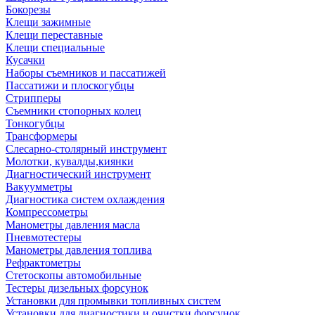
Бокорезы
Клещи зажимные
Клещи переставные
Клещи специальные
Кусачки
Наборы съемников и пассатижей
Пассатижи и плоскогубцы
Стрипперы
Съемники стопорных колец
Тонкогубцы
Трансформеры
Слесарно-столярный инструмент
Молотки, кувалды,киянки
Диагностический инструмент
Вакуумметры
Диагностика систем охлаждения
Компрессометры
Манометры давления масла
Пневмотестеры
Манометры давления топлива
Рефрактометры
Стетоскопы автомобильные
Тестеры дизельных форсунок
Установки для промывки топливных систем
Установки для диагностики и очистки форсунок