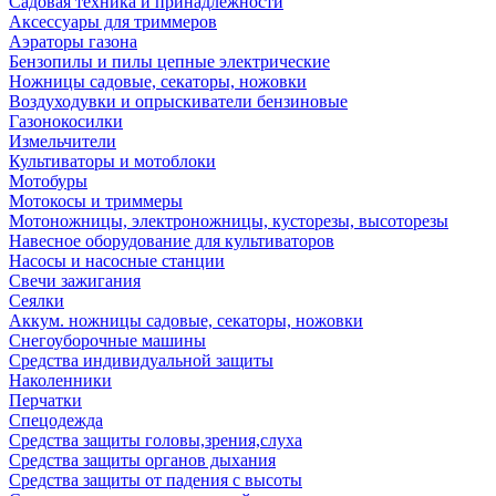
Садовая техника и принадлежности
Аксессуары для триммеров
Аэраторы газона
Бензопилы и пилы цепные электрические
Ножницы садовые, секаторы, ножовки
Воздуходувки и опрыскиватели бензиновые
Газонокосилки
Измельчители
Культиваторы и мотоблоки
Мотобуры
Мотокосы и триммеры
Мотоножницы, электроножницы, кусторезы, высоторезы
Навесное оборудование для культиваторов
Насосы и насосные станции
Свечи зажигания
Сеялки
Аккум. ножницы садовые, секаторы, ножовки
Снегоуборочные машины
Средства индивидуальной защиты
Наколенники
Перчатки
Спецодежда
Средства защиты головы,зрения,слуха
Средства защиты органов дыхания
Средства защиты от падения с высоты