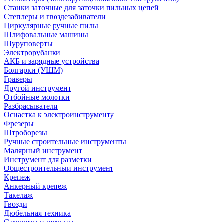
Станки заточные для заточки пильных цепей
Степлеры и гвоздезабиватели
Циркулярные ручные пилы
Шлифовальные машины
Шуруповерты
Электрорубанки
АКБ и зарядные устройства
Болгарки (УШМ)
Граверы
Другой инструмент
Отбойные молотки
Разбрасыватели
Оснастка к электроинструменту
Фрезеры
Штроборезы
Ручные строительные инструменты
Малярный инструмент
Инструмент для разметки
Общестроительный инструмент
Крепеж
Анкерный крепеж
Такелаж
Гвозди
Дюбельная техника
Саморезы и шурупы