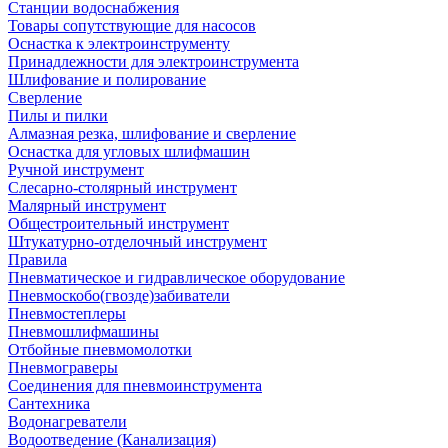
Станции водоснабжения
Товары сопутствующие для насосов
Оснастка к электроинструменту
Принадлежности для электроинструмента
Шлифование и полирование
Сверление
Пилы и пилки
Алмазная резка, шлифование и сверление
Оснастка для угловых шлифмашин
Ручной инструмент
Слесарно-столярный инструмент
Малярный инструмент
Общестроительный инструмент
Штукатурно-отделочный инструмент
Правила
Пневматическое и гидравлическое оборудование
Пневмоскобо(гвозде)забиватели
Пневмостеплеры
Пневмошлифмашины
Отбойные пневмомолотки
Пневмограверы
Соединения для пневмоинструмента
Сантехника
Водонагреватели
Водоотведение (Канализация)