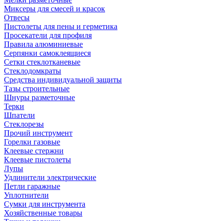
Миксеры для смесей и красок
Отвесы
Пистолеты для пены и герметика
Просекатели для профиля
Правила алюминиевые
Серпянки самоклеящиеся
Сетки стеклотканевые
Стеклодомкраты
Средства индивидуальной защиты
Тазы строительные
Шнуры разметочные
Терки
Шпатели
Стеклорезы
Прочий инструмент
Горелки газовые
Клеевые стержни
Клеевые пистолеты
Лупы
Удлинители электрические
Петли гаражные
Уплотнители
Сумки для инструмента
Хозяйственные товары