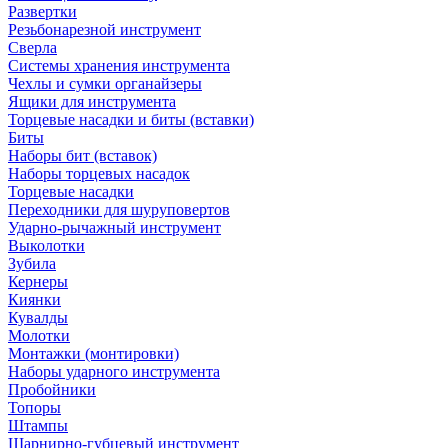
Развертки
Резьбонарезной инструмент
Сверла
Системы хранения инструмента
Чехлы и сумки органайзеры
Ящики для инструмента
Торцевые насадки и биты (вставки)
Биты
Наборы бит (вставок)
Наборы торцевых насадок
Торцевые насадки
Переходники для шуруповертов
Ударно-рычажный инструмент
Выколотки
Зубила
Кернеры
Киянки
Кувалды
Молотки
Монтажки (монтировки)
Наборы ударного инструмента
Пробойники
Топоры
Штампы
Шарнирно-губцевый инструмент