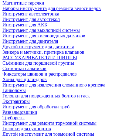
Магнитные тарелки
Наборы инструмента для ремонта велосипедов
Инструмент автоэлектрика
Инструмент для автостекол
Инструмент для АКБ
Инструмент для выхлопной системы
Инструмент для кислородных датчиков
Инструмент для двигателя
Другой инструмент для двигателя
Зенкера и метчики, притирка клапанов
РАССУХАРИВАТЕЛИ И ЩИПЦЫ
Съёмники для поршневой группы
Съемники сальников
Фиксаторы шкивов и распредвалов
Хоны для цилиндров
Инструмент для извлечения сломанного крепежа
Гайколомы
Головки для поврежденных болтов и гаек
Экстракторы
Инструмент для обработки труб
Развальцовщики
Труборезы
Инструмент для ремонта тормозной системы
Головки для суппортов
Другой инструмент для тормозной системы