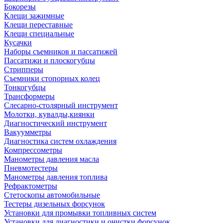
Бокорезы
Клещи зажимные
Клещи переставные
Клещи специальные
Кусачки
Наборы съемников и пассатижей
Пассатижи и плоскогубцы
Стрипперы
Съемники стопорных колец
Тонкогубцы
Трансформеры
Слесарно-столярный инструмент
Молотки, кувалды,киянки
Диагностический инструмент
Вакуумметры
Диагностика систем охлаждения
Компрессометры
Манометры давления масла
Пневмотестеры
Манометры давления топлива
Рефрактометры
Стетоскопы автомобильные
Тестеры дизельных форсунок
Установки для промывки топливных систем
Установки для диагностики и очистки форсунок