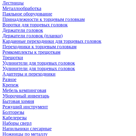
Лестницы
Металлообработка
Паяльное оборудование
Принадлежности к торцевым головкам
Воротки для торцевых головок
Держатели головок
Держатели головок (планки)
Карданные переходники для торцевых головок
Переходники к торцевым головкам
Ремкомплекты к трещоткам
Трещотки
Удлинители для торцевых головок
Удлинители для торцевых головок
Адаптеры и переходники
Разное
Крепеж
Мебель кемпинговая
Уборочный инвентарь
Бытовая химия
Режущий инструмент
Болторезы
Кабелерезы
Наборы сверл
Напильники слесарные
Ножницы по металлу