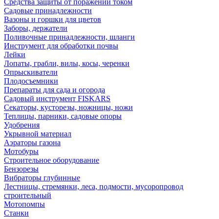
Средства защиты от поражений током
Садовые принадлежности
Вазоны и горшки для цветов
Заборы, держатели
Поливочные принадлежности, шланги
Инструмент для обработки почвы
Лейки
Лопаты, грабли, вилы, косы, черенки
Опрыскиватели
Плодосъемники
Препараты для сада и огорода
Садовый инструмент FISKARS
Секаторы, кусторезы, ножницы, ножи
Теплицы, парники, садовые опоры
Удобрения
Укрывной материал
Аэраторы газона
Мотобуры
Строительное оборудование
Бензорезы
Вибраторы глубинные
Лестницы, стремянки, леса, подмости, мусоропровод
строительный
Мотопомпы
Станки