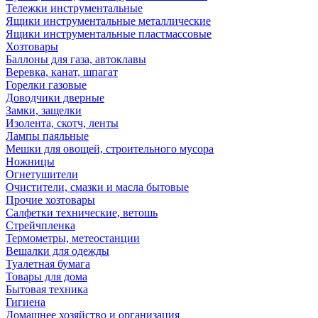
Тележки инструментальные
Ящики инструментальные металлические
Ящики инструментальные пластмассовые
Хозтовары
Баллоны для газа, автоклавы
Веревка, канат, шпагат
Горелки газовые
Доводчики дверные
Замки, защелки
Изолента, скотч, ленты
Лампы паяльные
Мешки для овощей, строительного мусора
Ножницы
Огнетушители
Очистители, смазки и масла бытовые
Прочие хозтовары
Салфетки технические, ветошь
Стрейчпленка
Термометры, метеостанции
Вешалки для одежды
Туалетная бумага
Товары для дома
Бытовая техника
Гигиена
Домашнее хозяйство и организация