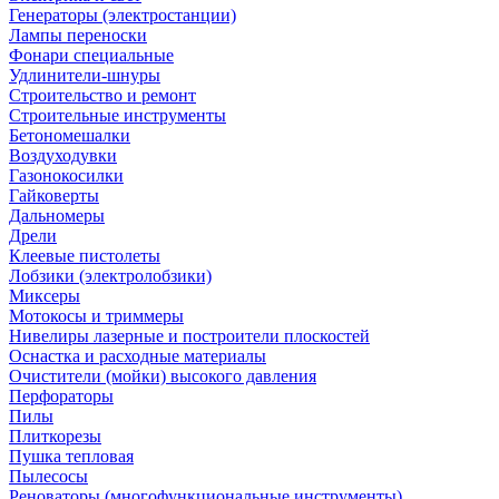
Генераторы (электростанции)
Лампы переноски
Фонари специальные
Удлинители-шнуры
Строительство и ремонт
Строительные инструменты
Бетономешалки
Воздуходувки
Газонокосилки
Гайковерты
Дальномеры
Дрели
Клеевые пистолеты
Лобзики (электролобзики)
Миксеры
Мотокосы и триммеры
Нивелиры лазерные и построители плоскостей
Оснастка и расходные материалы
Очистители (мойки) высокого давления
Перфораторы
Пилы
Плиткорезы
Пушка тепловая
Пылесосы
Реноваторы (многофункциональные инструменты)