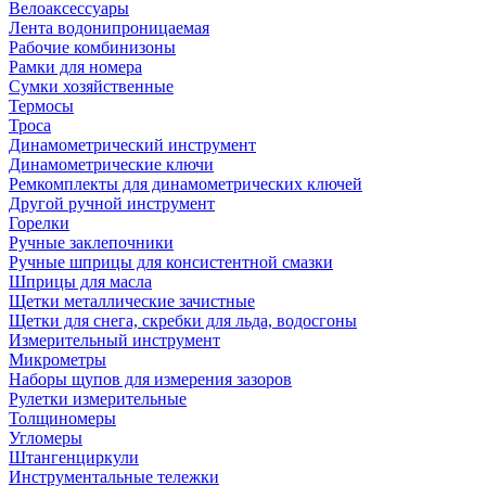
Велоаксессуары
Лента водонипроницаемая
Рабочие комбинизоны
Рамки для номера
Сумки хозяйственные
Термосы
Троса
Динамометрический инструмент
Динамометрические ключи
Ремкомплекты для динамометрических ключей
Другой ручной инструмент
Горелки
Ручные заклепочники
Ручные шприцы для консистентной смазки
Шприцы для масла
Щетки металлические зачистные
Щетки для снега, скребки для льда, водосгоны
Измерительный инструмент
Микрометры
Наборы щупов для измерения зазоров
Рулетки измерительные
Толщиномеры
Угломеры
Штангенциркули
Инструментальные тележки