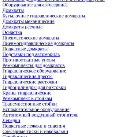
Оборудование для автосервиса
Домкраты
Бутылочные гидравлические домкраты
Домкраты механические
Домкраты реечные
Оснастка
Пневматические домкраты
Пневмогидравлические домкраты
Подкатные домкраты
Подставки под автомобиль
Противооткатные упоры
Ремкомплекты для домкратов
Гидравлическое оборудование
Гидравлические прессы
Гидравлические растяжки
Гидроцилиндры для рихтовки
Краны гидравлические
Ремкомплект к стойкам
Трансмиссионные стойки
Вспомогательное оборудование
Автономный воздушный отопитель
Лебедки
Подкатные лежаки и сидения
Слесарные тиски и наковальни
Струбцины