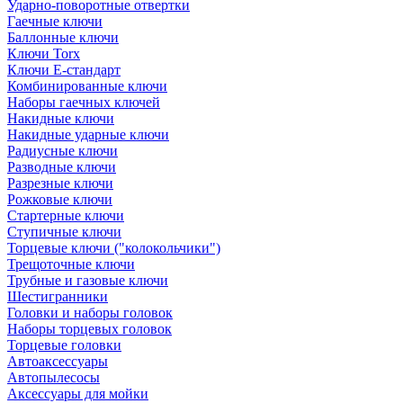
Ударно-поворотные отвертки
Гаечные ключи
Баллонные ключи
Ключи Torx
Ключи Е-стандарт
Комбинированные ключи
Наборы гаечных ключей
Накидные ключи
Накидные ударные ключи
Радиусные ключи
Разводные ключи
Разрезные ключи
Рожковые ключи
Стартерные ключи
Ступичные ключи
Торцевые ключи ("колокольчики")
Трещоточные ключи
Трубные и газовые ключи
Шестигранники
Головки и наборы головок
Наборы торцевых головок
Торцевые головки
Автоаксессуары
Автопылесосы
Аксессуары для мойки