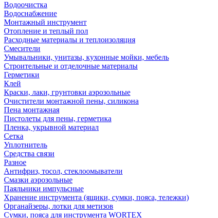
Водоочистка
Водоснабжение
Монтажный инструмент
Отопление и теплый пол
Расходные материалы и теплоизоляция
Смесители
Умывальники, унитазы, кухонные мойки, мебель
Строительные и отделочные материалы
Герметики
Клей
Краски, лаки, грунтовки аэрозольные
Очистители монтажной пены, силикона
Пена монтажная
Пистолеты для пены, герметика
Пленка, укрывной материал
Сетка
Уплотнитель
Средства связи
Разное
Антифриз, тосол, стеклоомыватели
Смазки аэрозольные
Паяльники импульсные
Хранение инструмента (ящики, сумки, пояса, тележки)
Органайзеры, лотки для метизов
Сумки, пояса для инструмента WORTEX