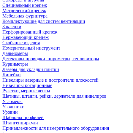
Специальный крепеж
Метрический крепеж
Мебельная фурнитура
Комплектующие для систем вентиляции
Заклепки
Перфорированный крепеж
Нержавеющий крепеж
Скобяные изделия
Измерительный инструмент
Дальномеры
Детекторы проводки, пирометры, тепловизоры
Курвиметры
Лазеры для укладки плитки
Линейки
Нивелиры лазерные и построители плоскостей
Нивелиры ротационные
Рулетки, мерные ленты
Шативы, штанги, рейки, держатели для нивелиров
Угломеры
Угольники
Уровни
Шаблоны профилей
Штангенциркули
Принадлежности для измерительного оборудования