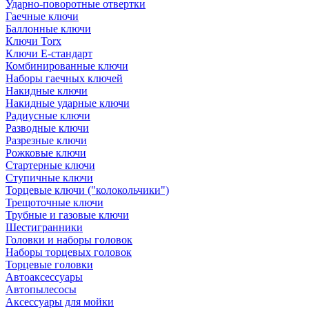
Ударно-поворотные отвертки
Гаечные ключи
Баллонные ключи
Ключи Torx
Ключи Е-стандарт
Комбинированные ключи
Наборы гаечных ключей
Накидные ключи
Накидные ударные ключи
Радиусные ключи
Разводные ключи
Разрезные ключи
Рожковые ключи
Стартерные ключи
Ступичные ключи
Торцевые ключи ("колокольчики")
Трещоточные ключи
Трубные и газовые ключи
Шестигранники
Головки и наборы головок
Наборы торцевых головок
Торцевые головки
Автоаксессуары
Автопылесосы
Аксессуары для мойки