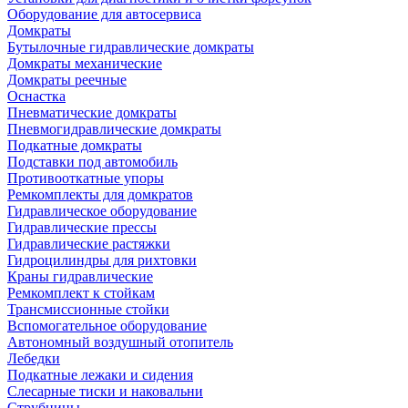
Оборудование для автосервиса
Домкраты
Бутылочные гидравлические домкраты
Домкраты механические
Домкраты реечные
Оснастка
Пневматические домкраты
Пневмогидравлические домкраты
Подкатные домкраты
Подставки под автомобиль
Противооткатные упоры
Ремкомплекты для домкратов
Гидравлическое оборудование
Гидравлические прессы
Гидравлические растяжки
Гидроцилиндры для рихтовки
Краны гидравлические
Ремкомплект к стойкам
Трансмиссионные стойки
Вспомогательное оборудование
Автономный воздушный отопитель
Лебедки
Подкатные лежаки и сидения
Слесарные тиски и наковальни
Струбцины