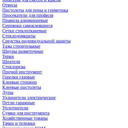
Отвесы
Пистолеты для пены и герметика
Просекатели для профиля
Правила алюминиевые
Серпянки самоклеящиеся
Сетки стеклотканевые
Стеклодомкраты
Средства индивидуальной защиты
Тазы строительные
Шнуры разметочные
Терки
Шпатели
Стеклорезы
Прочий инструмент
Горелки газовые
Клеевые стержни
Клеевые пистолеты
Лупы
Удлинители электрические
Петли гаражные
Уплотнители
Сумки для инструмента
Хозяйственные товары
Тачки и тележки