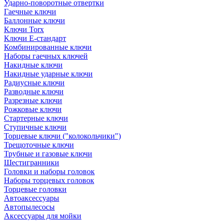
Ударно-поворотные отвертки
Гаечные ключи
Баллонные ключи
Ключи Torx
Ключи Е-стандарт
Комбинированные ключи
Наборы гаечных ключей
Накидные ключи
Накидные ударные ключи
Радиусные ключи
Разводные ключи
Разрезные ключи
Рожковые ключи
Стартерные ключи
Ступичные ключи
Торцевые ключи ("колокольчики")
Трещоточные ключи
Трубные и газовые ключи
Шестигранники
Головки и наборы головок
Наборы торцевых головок
Торцевые головки
Автоаксессуары
Автопылесосы
Аксессуары для мойки