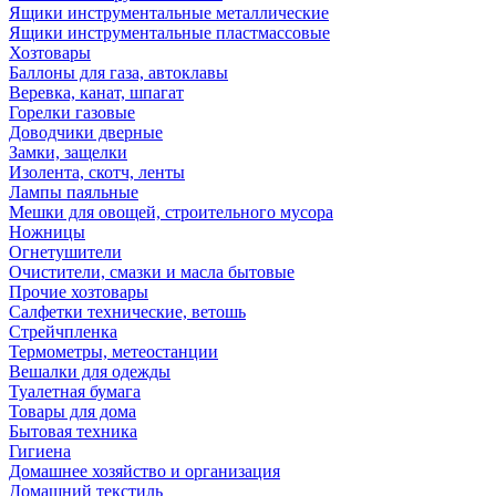
Ящики инструментальные металлические
Ящики инструментальные пластмассовые
Хозтовары
Баллоны для газа, автоклавы
Веревка, канат, шпагат
Горелки газовые
Доводчики дверные
Замки, защелки
Изолента, скотч, ленты
Лампы паяльные
Мешки для овощей, строительного мусора
Ножницы
Огнетушители
Очистители, смазки и масла бытовые
Прочие хозтовары
Салфетки технические, ветошь
Стрейчпленка
Термометры, метеостанции
Вешалки для одежды
Туалетная бумага
Товары для дома
Бытовая техника
Гигиена
Домашнее хозяйство и организация
Домашний текстиль