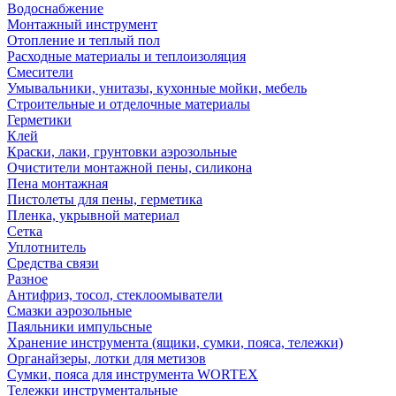
Водоснабжение
Монтажный инструмент
Отопление и теплый пол
Расходные материалы и теплоизоляция
Смесители
Умывальники, унитазы, кухонные мойки, мебель
Строительные и отделочные материалы
Герметики
Клей
Краски, лаки, грунтовки аэрозольные
Очистители монтажной пены, силикона
Пена монтажная
Пистолеты для пены, герметика
Пленка, укрывной материал
Сетка
Уплотнитель
Средства связи
Разное
Антифриз, тосол, стеклоомыватели
Смазки аэрозольные
Паяльники импульсные
Хранение инструмента (ящики, сумки, пояса, тележки)
Органайзеры, лотки для метизов
Сумки, пояса для инструмента WORTEX
Тележки инструментальные