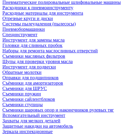
Пневматические полировальные шлифовальные машины
Расходники к пневмоинструменту
Расходные материалы для инструмента
Отрезные круги и диски
Системы пылеудаления (пылесосы)
Пневмобормашинки
Специнструмент
Инструмент для замены масла
Головки для сливных пробок
Наборы для ремонта маслосливных отверстий
Съемники масляных фильтров
Щупы для проверки уровня масла
Инструмент для подвески
Обратные молотки
Оправки для подшипников
Съёмники для амортизаторов
Съемники для ШРУС
Съемники пружин
Съемники сайлентблоков
Съемники ступицы
Съемники шаровых опор и наконечников рулевых тяг
Вспомогательный инструмент
Захваты для мелких деталей
Защитные накидки на автомобиль
Зеркала инспекционные