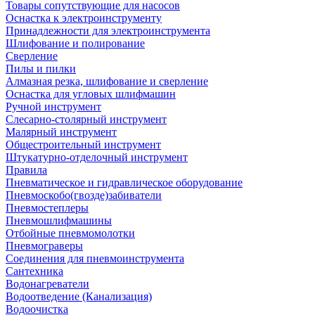
Товары сопутствующие для насосов
Оснастка к электроинструменту
Принадлежности для электроинструмента
Шлифование и полирование
Сверление
Пилы и пилки
Алмазная резка, шлифование и сверление
Оснастка для угловых шлифмашин
Ручной инструмент
Слесарно-столярный инструмент
Малярный инструмент
Общестроительный инструмент
Штукатурно-отделочный инструмент
Правила
Пневматическое и гидравлическое оборудование
Пневмоскобо(гвозде)забиватели
Пневмостеплеры
Пневмошлифмашины
Отбойные пневмомолотки
Пневмограверы
Соединения для пневмоинструмента
Сантехника
Водонагреватели
Водоотведение (Канализация)
Водоочистка