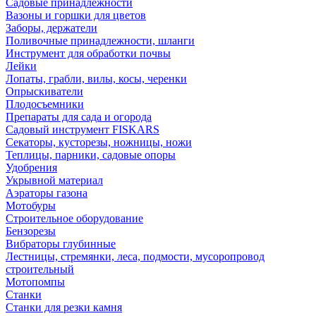
Садовые принадлежности
Вазоны и горшки для цветов
Заборы, держатели
Поливочные принадлежности, шланги
Инструмент для обработки почвы
Лейки
Лопаты, грабли, вилы, косы, черенки
Опрыскиватели
Плодосъемники
Препараты для сада и огорода
Садовый инструмент FISKARS
Секаторы, кусторезы, ножницы, ножи
Теплицы, парники, садовые опоры
Удобрения
Укрывной материал
Аэраторы газона
Мотобуры
Строительное оборудование
Бензорезы
Вибраторы глубинные
Лестницы, стремянки, леса, подмости, мусоропровод
строительный
Мотопомпы
Станки
Станки для резки камня