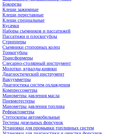
Бокорезы
Клещи зажимные
Клещи переставные
Клещи специальные
Кусачки
Наборы съемников и пассатижей
Пассатижи и плоскогубцы
Стрипперы
Съемники стопорных колец
Тонкогубцы
Трансформеры
Слесарно-столярный инструмент
Молотки, кувалды,киянки
Диагностический инструмент
Вакуумметры
Диагностика систем охлаждения
Компрессометры
Манометры давления масла
Пневмотестеры
Манометры давления топлива
Рефрактометры
Стетоскопы автомобильные
Тестеры дизельных форсунок
Установки для промывки топливных систем
Установки для диагностики и очистки форсунок