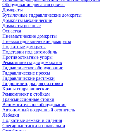
Оборудование для автосервиса
Домкраты
Бутылочные гидравлические домкраты
Домкраты механические
Домкраты реечные
Оснастка
Пневматические домкраты
Пневмогидравлические домкраты
Подкатные домкраты
Подставки под автомобиль
Противооткатные упоры
Ремкомплекты для домкратов
Гидравлическое оборудование
Гидравлические прессы
Гидравлические растяжки
Гидроцилиндры для рихтовки
Краны гидравлические
Ремкомплект к стойкам
Трансмиссионные стойки
Вспомогательное оборудование
Автономный воздушный отопитель
Лебедки
Подкатные лежаки и сидения
Слесарные тиски и наковальни
Струбцины