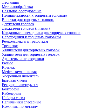
Лестницы
Металлообработка
Паяльное оборудование
Принадлежности к торцевым головкам
Воротки для торцевых головок
Держатели головок
Держатели головок (планки)
Карданные переходники для торцевых головок
Переходники к торцевым головкам
Ремкомплекты к трещоткам
Трещотки
Удлинители для торцевых головок
Удлинители для торцевых головок
Адаптеры и переходники
Разное
Крепеж
Мебель кемпинговая
Уборочный инвентарь
Бытовая химия
Режущий инструмент
Болторезы
Кабелерезы
Наборы сверл
Напильники слесарные
Ножницы по металлу