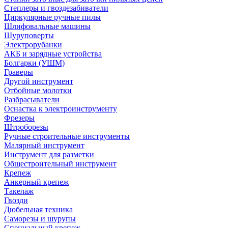
Степлеры и гвоздезабиватели
Циркулярные ручные пилы
Шлифовальные машины
Шуруповерты
Электрорубанки
АКБ и зарядные устройства
Болгарки (УШМ)
Граверы
Другой инструмент
Отбойные молотки
Разбрасыватели
Оснастка к электроинструменту
Фрезеры
Штроборезы
Ручные строительные инструменты
Малярный инструмент
Инструмент для разметки
Общестроительный инструмент
Крепеж
Анкерный крепеж
Такелаж
Гвозди
Дюбельная техника
Саморезы и шурупы
Специальный крепеж