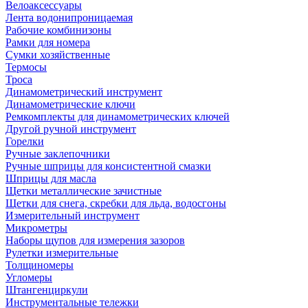
Велоаксессуары
Лента водонипроницаемая
Рабочие комбинизоны
Рамки для номера
Сумки хозяйственные
Термосы
Троса
Динамометрический инструмент
Динамометрические ключи
Ремкомплекты для динамометрических ключей
Другой ручной инструмент
Горелки
Ручные заклепочники
Ручные шприцы для консистентной смазки
Шприцы для масла
Щетки металлические зачистные
Щетки для снега, скребки для льда, водосгоны
Измерительный инструмент
Микрометры
Наборы щупов для измерения зазоров
Рулетки измерительные
Толщиномеры
Угломеры
Штангенциркули
Инструментальные тележки