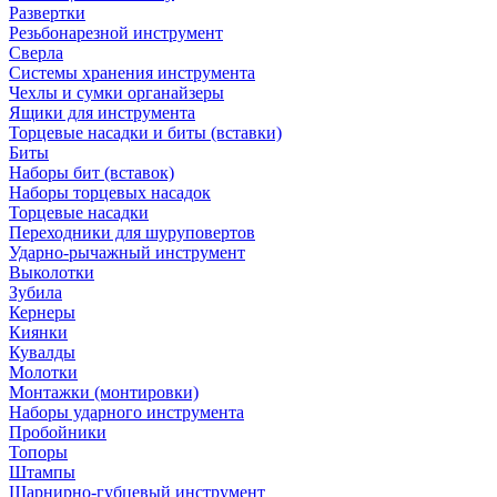
Развертки
Резьбонарезной инструмент
Сверла
Системы хранения инструмента
Чехлы и сумки органайзеры
Ящики для инструмента
Торцевые насадки и биты (вставки)
Биты
Наборы бит (вставок)
Наборы торцевых насадок
Торцевые насадки
Переходники для шуруповертов
Ударно-рычажный инструмент
Выколотки
Зубила
Кернеры
Киянки
Кувалды
Молотки
Монтажки (монтировки)
Наборы ударного инструмента
Пробойники
Топоры
Штампы
Шарнирно-губцевый инструмент