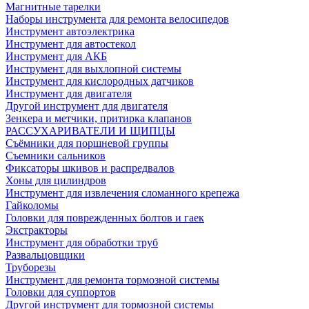
Магнитные тарелки
Наборы инструмента для ремонта велосипедов
Инструмент автоэлектрика
Инструмент для автостекол
Инструмент для АКБ
Инструмент для выхлопной системы
Инструмент для кислородных датчиков
Инструмент для двигателя
Другой инструмент для двигателя
Зенкера и метчики, притирка клапанов
РАССУХАРИВАТЕЛИ И ЩИПЦЫ
Съёмники для поршневой группы
Съемники сальников
Фиксаторы шкивов и распредвалов
Хоны для цилиндров
Инструмент для извлечения сломанного крепежа
Гайколомы
Головки для поврежденных болтов и гаек
Экстракторы
Инструмент для обработки труб
Развальцовщики
Труборезы
Инструмент для ремонта тормозной системы
Головки для суппортов
Другой инструмент для тормозной системы