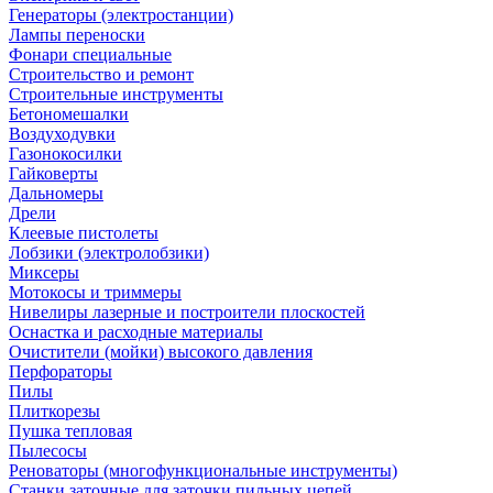
Генераторы (электростанции)
Лампы переноски
Фонари специальные
Строительство и ремонт
Строительные инструменты
Бетономешалки
Воздуходувки
Газонокосилки
Гайковерты
Дальномеры
Дрели
Клеевые пистолеты
Лобзики (электролобзики)
Миксеры
Мотокосы и триммеры
Нивелиры лазерные и построители плоскостей
Оснастка и расходные материалы
Очистители (мойки) высокого давления
Перфораторы
Пилы
Плиткорезы
Пушка тепловая
Пылесосы
Реноваторы (многофункциональные инструменты)
Станки заточные для заточки пильных цепей