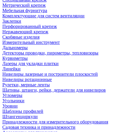
Метрический крепеж
Мебельная фурнитура
Комплектующие для систем вентиляции
Заклепки
Перфорированный крепеж
Нержавеющий крепеж
Скобяные изделия
Измерительный инструмент
Дальномеры
Детекторы проводки, пирометры, тепловизоры
Курвиметры
Лазеры для укладки плитки
Линейки
Нивелиры лазерные и построители плоскостей
Нивелиры ротационные
Рулетки, мерные ленты
Шативы, штанги, рейки, держатели для нивелиров
Угломеры
Угольники
Уровни
Шаблоны профилей
Штангенциркули
Принадлежности для измерительного оборудования
Садовая техника и принадлежности