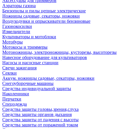
Аксессуары для триммеров
Аэраторы газона
Бензопилы и пилы цепные электрические
Ножницы садовые, секаторы, ножовки
Воздуходувки и опрыскиватели бензиновые
Газонокосилки
Измельчители
Культиваторы и мотоблоки
Мотобуры
Мотокосы и триммеры
Мотоножницы, электроножницы, кусторезы, высоторезы
Навесное оборудование для культиваторов
Насосы и насосные станции
Свечи зажигания
Сеялки
Аккум. ножницы садовые, секаторы, ножовки
Снегоуборочные машины
Средства индивидуальной защиты
Наколенники
Перчатки
Спецодежда
Средства защиты головы,зрения,слуха
Средства защиты органов дыхания
Средства защиты от падения с высоты
Средства защиты от поражений током