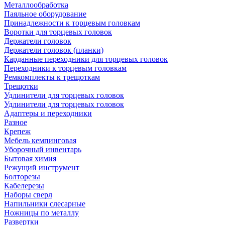
Металлообработка
Паяльное оборудование
Принадлежности к торцевым головкам
Воротки для торцевых головок
Держатели головок
Держатели головок (планки)
Карданные переходники для торцевых головок
Переходники к торцевым головкам
Ремкомплекты к трещоткам
Трещотки
Удлинители для торцевых головок
Удлинители для торцевых головок
Адаптеры и переходники
Разное
Крепеж
Мебель кемпинговая
Уборочный инвентарь
Бытовая химия
Режущий инструмент
Болторезы
Кабелерезы
Наборы сверл
Напильники слесарные
Ножницы по металлу
Развертки