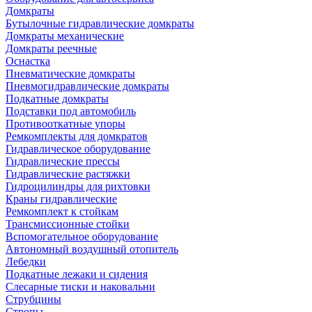
Домкраты
Бутылочные гидравлические домкраты
Домкраты механические
Домкраты реечные
Оснастка
Пневматические домкраты
Пневмогидравлические домкраты
Подкатные домкраты
Подставки под автомобиль
Противооткатные упоры
Ремкомплекты для домкратов
Гидравлическое оборудование
Гидравлические прессы
Гидравлические растяжки
Гидроцилиндры для рихтовки
Краны гидравлические
Ремкомплект к стойкам
Трансмиссионные стойки
Вспомогательное оборудование
Автономный воздушный отопитель
Лебедки
Подкатные лежаки и сидения
Слесарные тиски и наковальни
Струбцины
Стропы