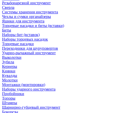
Резьбонарезной инструмент
Сверла
Системы хранения инструмента
Чехлы и сумки органайзеры
Ящики для инструмента
Торцевые насадки и биты (вставки)
Биты
Наборы бит (вставок)
Наборы торцевых насадок
Торцевые насадки
Переходники для шуруповертов
Ударно-рычажный инструмент
Выколотки
Зубила
Кернеры
Киянки
Кувалды
Молотки
Монтажки (монтировки)
Наборы ударного инструмента
Пробойники
Топоры
Штампы
Шарнирно-губцевый инструмент
Бокорезы