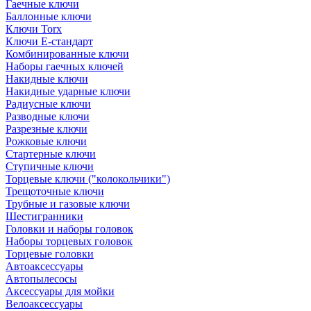
Гаечные ключи
Баллонные ключи
Ключи Torx
Ключи Е-стандарт
Комбинированные ключи
Наборы гаечных ключей
Накидные ключи
Накидные ударные ключи
Радиусные ключи
Разводные ключи
Разрезные ключи
Рожковые ключи
Стартерные ключи
Ступичные ключи
Торцевые ключи ("колокольчики")
Трещоточные ключи
Трубные и газовые ключи
Шестигранники
Головки и наборы головок
Наборы торцевых головок
Торцевые головки
Автоаксессуары
Автопылесосы
Аксессуары для мойки
Велоаксессуары