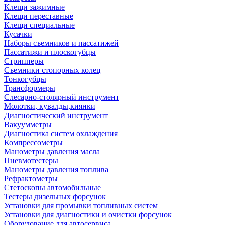
Клещи зажимные
Клещи переставные
Клещи специальные
Кусачки
Наборы съемников и пассатижей
Пассатижи и плоскогубцы
Стрипперы
Съемники стопорных колец
Тонкогубцы
Трансформеры
Слесарно-столярный инструмент
Молотки, кувалды,киянки
Диагностический инструмент
Вакуумметры
Диагностика систем охлаждения
Компрессометры
Манометры давления масла
Пневмотестеры
Манометры давления топлива
Рефрактометры
Стетоскопы автомобильные
Тестеры дизельных форсунок
Установки для промывки топливных систем
Установки для диагностики и очистки форсунок
Оборудование для автосервиса