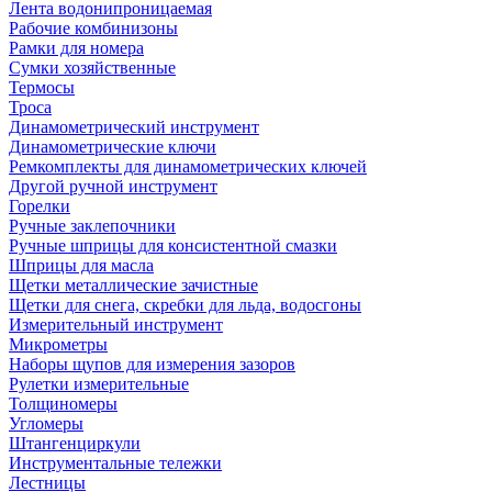
Лента водонипроницаемая
Рабочие комбинизоны
Рамки для номера
Сумки хозяйственные
Термосы
Троса
Динамометрический инструмент
Динамометрические ключи
Ремкомплекты для динамометрических ключей
Другой ручной инструмент
Горелки
Ручные заклепочники
Ручные шприцы для консистентной смазки
Шприцы для масла
Щетки металлические зачистные
Щетки для снега, скребки для льда, водосгоны
Измерительный инструмент
Микрометры
Наборы щупов для измерения зазоров
Рулетки измерительные
Толщиномеры
Угломеры
Штангенциркули
Инструментальные тележки
Лестницы