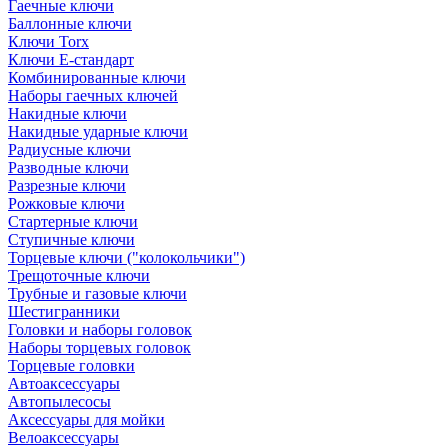
Гаечные ключи
Баллонные ключи
Ключи Torx
Ключи Е-стандарт
Комбинированные ключи
Наборы гаечных ключей
Накидные ключи
Накидные ударные ключи
Радиусные ключи
Разводные ключи
Разрезные ключи
Рожковые ключи
Стартерные ключи
Ступичные ключи
Торцевые ключи ("колокольчики")
Трещоточные ключи
Трубные и газовые ключи
Шестигранники
Головки и наборы головок
Наборы торцевых головок
Торцевые головки
Автоаксессуары
Автопылесосы
Аксессуары для мойки
Велоаксессуары