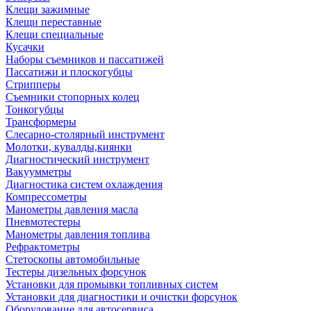
Клещи зажимные
Клещи переставные
Клещи специальные
Кусачки
Наборы съемников и пассатижей
Пассатижи и плоскогубцы
Стрипперы
Съемники стопорных колец
Тонкогубцы
Трансформеры
Слесарно-столярный инструмент
Молотки, кувалды,киянки
Диагностический инструмент
Вакуумметры
Диагностика систем охлаждения
Компрессометры
Манометры давления масла
Пневмотестеры
Манометры давления топлива
Рефрактометры
Стетоскопы автомобильные
Тестеры дизельных форсунок
Установки для промывки топливных систем
Установки для диагностики и очистки форсунок
Оборудование для автосервиса