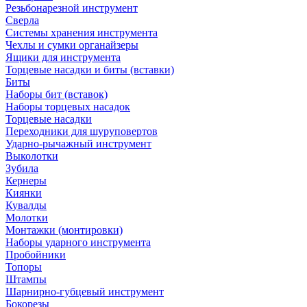
Резьбонарезной инструмент
Сверла
Системы хранения инструмента
Чехлы и сумки органайзеры
Ящики для инструмента
Торцевые насадки и биты (вставки)
Биты
Наборы бит (вставок)
Наборы торцевых насадок
Торцевые насадки
Переходники для шуруповертов
Ударно-рычажный инструмент
Выколотки
Зубила
Кернеры
Киянки
Кувалды
Молотки
Монтажки (монтировки)
Наборы ударного инструмента
Пробойники
Топоры
Штампы
Шарнирно-губцевый инструмент
Бокорезы