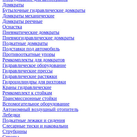
Домкраты
Бутылочные гидравлические домкраты
Домкраты механические
Домкраты реечные
Оснастка
Пневматические домкраты
Пневмогидравлические домкраты
Подкатные домкраты
Подставки под автомобиль
Противооткатные упоры
Ремкомплекты для домкратов
Гидравлическое оборудование
Гидравлические прессы
Гидравлические растяжки
Гидроцилиндры для рихтовки
Краны гидравлические
Ремкомплект к стойкам
Трансмиссионные стойки
Вспомогательное оборудование
Автономный воздушный отопитель
Лебедки
Подкатные лежаки и сидения
Слесарные тиски и наковальни
Струбцины
Стропы