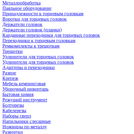
Металлообработка
Паяльное оборудование
Принадлежности к торцевым головкам
Воротки для торцевых головок
Держатели головок
Держатели головок (планки)
Карданные переходники для торцевых головок
Переходники к торцевым головкам
Ремкомплекты к трещоткам
Трещотки
Удлинители для торцевых головок
Удлинители для торцевых головок
Адаптеры и переходники
Разное
Крепеж
Мебель кемпинговая
Уборочный инвентарь
Бытовая химия
Режущий инструмент
Болторезы
Кабелерезы
Наборы сверл
Напильники слесарные
Ножницы по металлу
Развертки