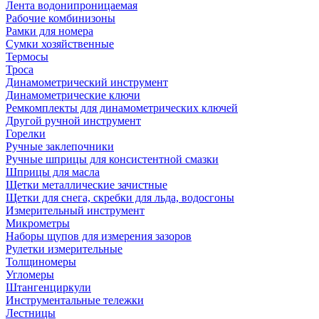
Лента водонипроницаемая
Рабочие комбинизоны
Рамки для номера
Сумки хозяйственные
Термосы
Троса
Динамометрический инструмент
Динамометрические ключи
Ремкомплекты для динамометрических ключей
Другой ручной инструмент
Горелки
Ручные заклепочники
Ручные шприцы для консистентной смазки
Шприцы для масла
Щетки металлические зачистные
Щетки для снега, скребки для льда, водосгоны
Измерительный инструмент
Микрометры
Наборы щупов для измерения зазоров
Рулетки измерительные
Толщиномеры
Угломеры
Штангенциркули
Инструментальные тележки
Лестницы