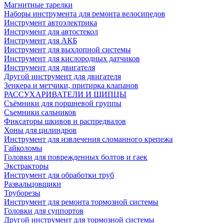
Магнитные тарелки
Наборы инструмента для ремонта велосипедов
Инструмент автоэлектрика
Инструмент для автостекол
Инструмент для АКБ
Инструмент для выхлопной системы
Инструмент для кислородных датчиков
Инструмент для двигателя
Другой инструмент для двигателя
Зенкера и метчики, притирка клапанов
РАССУХАРИВАТЕЛИ И ЩИПЦЫ
Съёмники для поршневой группы
Съемники сальников
Фиксаторы шкивов и распредвалов
Хоны для цилиндров
Инструмент для извлечения сломанного крепежа
Гайколомы
Головки для поврежденных болтов и гаек
Экстракторы
Инструмент для обработки труб
Развальцовщики
Труборезы
Инструмент для ремонта тормозной системы
Головки для суппортов
Другой инструмент для тормозной системы