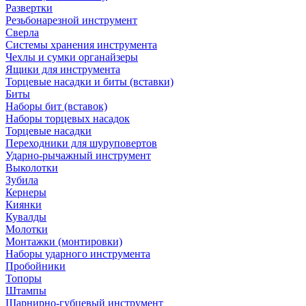
Развертки
Резьбонарезной инструмент
Сверла
Системы хранения инструмента
Чехлы и сумки органайзеры
Ящики для инструмента
Торцевые насадки и биты (вставки)
Биты
Наборы бит (вставок)
Наборы торцевых насадок
Торцевые насадки
Переходники для шуруповертов
Ударно-рычажный инструмент
Выколотки
Зубила
Кернеры
Киянки
Кувалды
Молотки
Монтажки (монтировки)
Наборы ударного инструмента
Пробойники
Топоры
Штампы
Шарнирно-губцевый инструмент