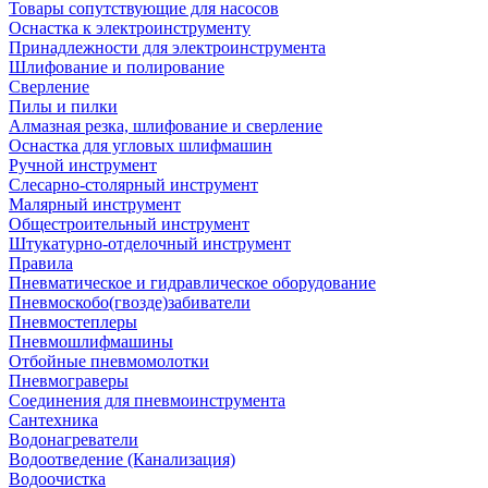
Товары сопутствующие для насосов
Оснастка к электроинструменту
Принадлежности для электроинструмента
Шлифование и полирование
Сверление
Пилы и пилки
Алмазная резка, шлифование и сверление
Оснастка для угловых шлифмашин
Ручной инструмент
Слесарно-столярный инструмент
Малярный инструмент
Общестроительный инструмент
Штукатурно-отделочный инструмент
Правила
Пневматическое и гидравлическое оборудование
Пневмоскобо(гвозде)забиватели
Пневмостеплеры
Пневмошлифмашины
Отбойные пневмомолотки
Пневмограверы
Соединения для пневмоинструмента
Сантехника
Водонагреватели
Водоотведение (Канализация)
Водоочистка