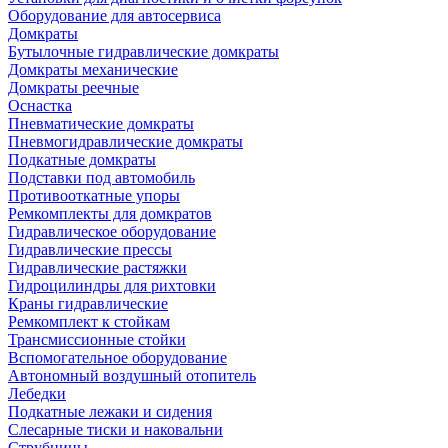
Оборудование для автосервиса
Домкраты
Бутылочные гидравлические домкраты
Домкраты механические
Домкраты реечные
Оснастка
Пневматические домкраты
Пневмогидравлические домкраты
Подкатные домкраты
Подставки под автомобиль
Противооткатные упоры
Ремкомплекты для домкратов
Гидравлическое оборудование
Гидравлические прессы
Гидравлические растяжки
Гидроцилиндры для рихтовки
Краны гидравлические
Ремкомплект к стойкам
Трансмиссионные стойки
Вспомогательное оборудование
Автономный воздушный отопитель
Лебедки
Подкатные лежаки и сидения
Слесарные тиски и наковальни
Струбцины