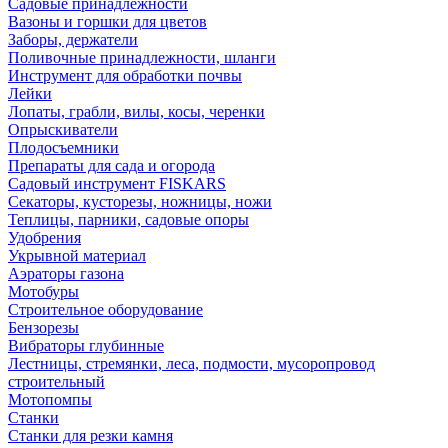
Садовые принадлежности
Вазоны и горшки для цветов
Заборы, держатели
Поливочные принадлежности, шланги
Инструмент для обработки почвы
Лейки
Лопаты, грабли, вилы, косы, черенки
Опрыскиватели
Плодосъемники
Препараты для сада и огорода
Садовый инструмент FISKARS
Секаторы, кусторезы, ножницы, ножи
Теплицы, парники, садовые опоры
Удобрения
Укрывной материал
Аэраторы газона
Мотобуры
Строительное оборудование
Бензорезы
Вибраторы глубинные
Лестницы, стремянки, леса, подмости, мусоропровод
строительный
Мотопомпы
Станки
Станки для резки камня