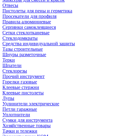
Отвесы
Пистолеты для пены и герметика
Просекатели для профиля
Правила алюминиевые
Серпянки самоклеящиеся
Сетки стеклотканевые
Стеклодомкраты
Средства индивидуальной защиты
Тазы строительные
Шнуры разметочные
Терки
Шпатели
Стеклорезы
Прочий инструмент
Горелки газовые
Клеевые стержни
Клеевые пистолеты
Лупы
Удлинители электрические
Петли гаражные
Уплотнители
Сумки для инструмента
Хозяйственные товары
Тачки и тележки