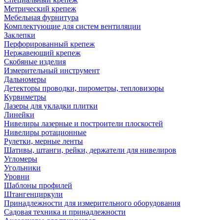
Метрический крепеж
Мебельная фурнитура
Комплектующие для систем вентиляции
Заклепки
Перфорированный крепеж
Нержавеющий крепеж
Скобяные изделия
Измерительный инструмент
Дальномеры
Детекторы проводки, пирометры, тепловизоры
Курвиметры
Лазеры для укладки плитки
Линейки
Нивелиры лазерные и построители плоскостей
Нивелиры ротационные
Рулетки, мерные ленты
Шативы, штанги, рейки, держатели для нивелиров
Угломеры
Угольники
Уровни
Шаблоны профилей
Штангенциркули
Принадлежности для измерительного оборудования
Садовая техника и принадлежности