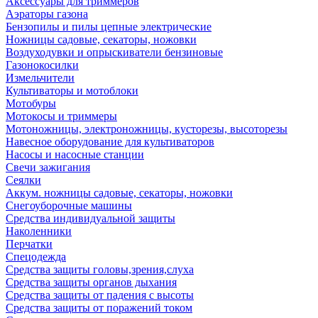
Аксессуары для триммеров
Аэраторы газона
Бензопилы и пилы цепные электрические
Ножницы садовые, секаторы, ножовки
Воздуходувки и опрыскиватели бензиновые
Газонокосилки
Измельчители
Культиваторы и мотоблоки
Мотобуры
Мотокосы и триммеры
Мотоножницы, электроножницы, кусторезы, высоторезы
Навесное оборудование для культиваторов
Насосы и насосные станции
Свечи зажигания
Сеялки
Аккум. ножницы садовые, секаторы, ножовки
Снегоуборочные машины
Средства индивидуальной защиты
Наколенники
Перчатки
Спецодежда
Средства защиты головы,зрения,слуха
Средства защиты органов дыхания
Средства защиты от падения с высоты
Средства защиты от поражений током