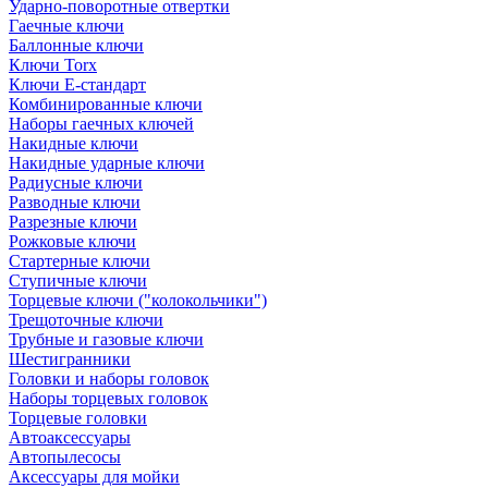
Ударно-поворотные отвертки
Гаечные ключи
Баллонные ключи
Ключи Torx
Ключи Е-стандарт
Комбинированные ключи
Наборы гаечных ключей
Накидные ключи
Накидные ударные ключи
Радиусные ключи
Разводные ключи
Разрезные ключи
Рожковые ключи
Стартерные ключи
Ступичные ключи
Торцевые ключи ("колокольчики")
Трещоточные ключи
Трубные и газовые ключи
Шестигранники
Головки и наборы головок
Наборы торцевых головок
Торцевые головки
Автоаксессуары
Автопылесосы
Аксессуары для мойки