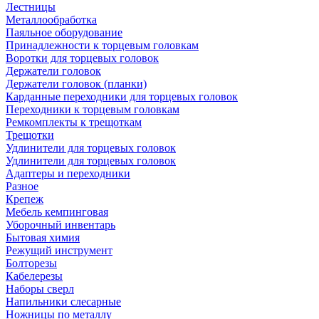
Лестницы
Металлообработка
Паяльное оборудование
Принадлежности к торцевым головкам
Воротки для торцевых головок
Держатели головок
Держатели головок (планки)
Карданные переходники для торцевых головок
Переходники к торцевым головкам
Ремкомплекты к трещоткам
Трещотки
Удлинители для торцевых головок
Удлинители для торцевых головок
Адаптеры и переходники
Разное
Крепеж
Мебель кемпинговая
Уборочный инвентарь
Бытовая химия
Режущий инструмент
Болторезы
Кабелерезы
Наборы сверл
Напильники слесарные
Ножницы по металлу