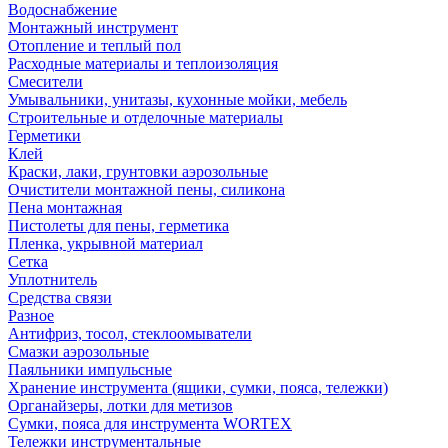
Водоснабжение
Монтажный инструмент
Отопление и теплый пол
Расходные материалы и теплоизоляция
Смесители
Умывальники, унитазы, кухонные мойки, мебель
Строительные и отделочные материалы
Герметики
Клей
Краски, лаки, грунтовки аэрозольные
Очистители монтажной пены, силикона
Пена монтажная
Пистолеты для пены, герметика
Пленка, укрывной материал
Сетка
Уплотнитель
Средства связи
Разное
Антифриз, тосол, стеклоомыватели
Смазки аэрозольные
Паяльники импульсные
Хранение инструмента (ящики, сумки, пояса, тележки)
Органайзеры, лотки для метизов
Сумки, пояса для инструмента WORTEX
Тележки инструментальные