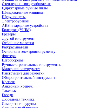
Степлеры и гвоздезабиватели
Циркулярные ручные пилы
Шлифовальные машины
Шуруповерты
Электрорубанки
АКБ и зарядные устройства
Болгарки (УШМ)
Граверы
Другой инструмент
Отбойные молотки
Разбрасыватели
Оснастка к электроинструменту
Фрезеры
Штроборезы
Ручные строительные инструменты
Малярный инструмент
Инструмент для разметки
Общестроительный инструмент
Крепеж
Анкерный крепеж
Такелаж
Гвозди
Дюбельная техника
Саморезы и шурупы
Специальный крепеж