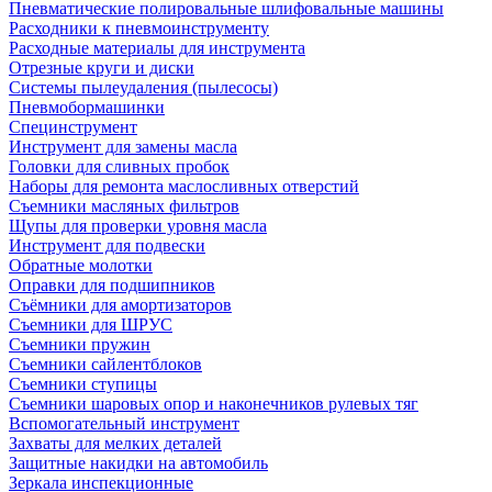
Пневматические полировальные шлифовальные машины
Расходники к пневмоинструменту
Расходные материалы для инструмента
Отрезные круги и диски
Системы пылеудаления (пылесосы)
Пневмобормашинки
Специнструмент
Инструмент для замены масла
Головки для сливных пробок
Наборы для ремонта маслосливных отверстий
Съемники масляных фильтров
Щупы для проверки уровня масла
Инструмент для подвески
Обратные молотки
Оправки для подшипников
Съёмники для амортизаторов
Съемники для ШРУС
Съемники пружин
Съемники сайлентблоков
Съемники ступицы
Съемники шаровых опор и наконечников рулевых тяг
Вспомогательный инструмент
Захваты для мелких деталей
Защитные накидки на автомобиль
Зеркала инспекционные