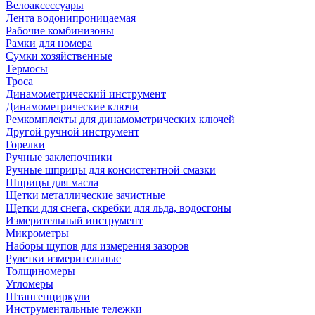
Велоаксессуары
Лента водонипроницаемая
Рабочие комбинизоны
Рамки для номера
Сумки хозяйственные
Термосы
Троса
Динамометрический инструмент
Динамометрические ключи
Ремкомплекты для динамометрических ключей
Другой ручной инструмент
Горелки
Ручные заклепочники
Ручные шприцы для консистентной смазки
Шприцы для масла
Щетки металлические зачистные
Щетки для снега, скребки для льда, водосгоны
Измерительный инструмент
Микрометры
Наборы щупов для измерения зазоров
Рулетки измерительные
Толщиномеры
Угломеры
Штангенциркули
Инструментальные тележки