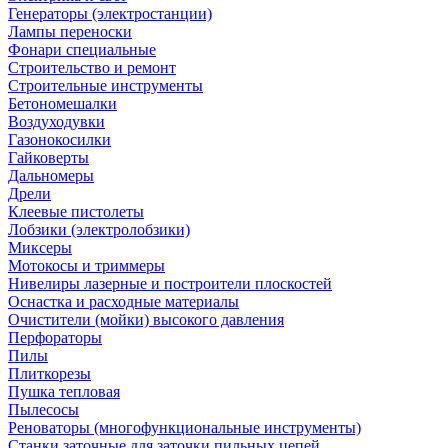
Генераторы (электростанции)
Лампы переноски
Фонари специальные
Строительство и ремонт
Строительные инструменты
Бетономешалки
Воздуходувки
Газонокосилки
Гайковерты
Дальномеры
Дрели
Клеевые пистолеты
Лобзики (электролобзики)
Миксеры
Мотокосы и триммеры
Нивелиры лазерные и построители плоскостей
Оснастка и расходные материалы
Очистители (мойки) высокого давления
Перфораторы
Пилы
Плиткорезы
Пушка тепловая
Пылесосы
Реноваторы (многофункциональные инструменты)
Станки заточные для заточки пильных цепей