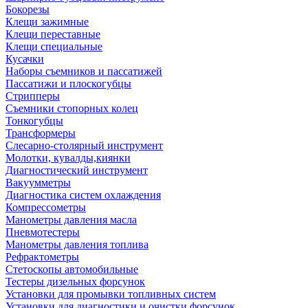
Бокорезы
Клещи зажимные
Клещи переставные
Клещи специальные
Кусачки
Наборы съемников и пассатижей
Пассатижи и плоскогубцы
Стрипперы
Съемники стопорных колец
Тонкогубцы
Трансформеры
Слесарно-столярный инструмент
Молотки, кувалды,киянки
Диагностический инструмент
Вакуумметры
Диагностика систем охлаждения
Компрессометры
Манометры давления масла
Пневмотестеры
Манометры давления топлива
Рефрактометры
Стетоскопы автомобильные
Тестеры дизельных форсунок
Установки для промывки топливных систем
Установки для диагностики и очистки форсунок