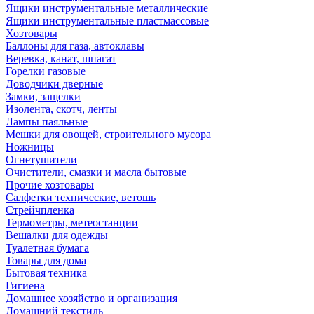
Ящики инструментальные металлические
Ящики инструментальные пластмассовые
Хозтовары
Баллоны для газа, автоклавы
Веревка, канат, шпагат
Горелки газовые
Доводчики дверные
Замки, защелки
Изолента, скотч, ленты
Лампы паяльные
Мешки для овощей, строительного мусора
Ножницы
Огнетушители
Очистители, смазки и масла бытовые
Прочие хозтовары
Салфетки технические, ветошь
Стрейчпленка
Термометры, метеостанции
Вешалки для одежды
Туалетная бумага
Товары для дома
Бытовая техника
Гигиена
Домашнее хозяйство и организация
Домашний текстиль