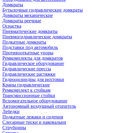
Домкраты
Бутылочные гидравлические домкраты
Домкраты механические
Домкраты реечные
Оснастка
Пневматические домкраты
Пневмогидравлические домкраты
Подкатные домкраты
Подставки под автомобиль
Противооткатные упоры
Ремкомплекты для домкратов
Гидравлическое оборудование
Гидравлические прессы
Гидравлические растяжки
Гидроцилиндры для рихтовки
Краны гидравлические
Ремкомплект к стойкам
Трансмиссионные стойки
Вспомогательное оборудование
Автономный воздушный отопитель
Лебедки
Подкатные лежаки и сидения
Слесарные тиски и наковальни
Струбцины
Стропы