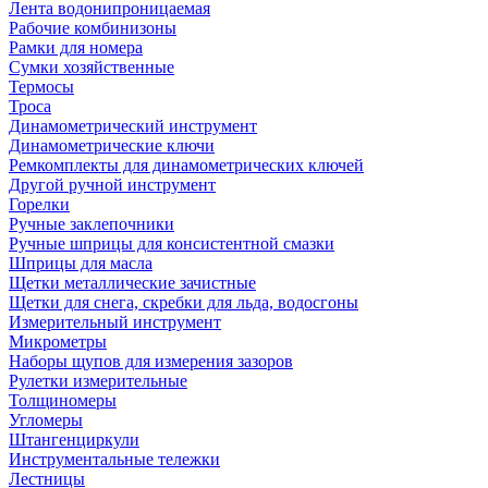
Лента водонипроницаемая
Рабочие комбинизоны
Рамки для номера
Сумки хозяйственные
Термосы
Троса
Динамометрический инструмент
Динамометрические ключи
Ремкомплекты для динамометрических ключей
Другой ручной инструмент
Горелки
Ручные заклепочники
Ручные шприцы для консистентной смазки
Шприцы для масла
Щетки металлические зачистные
Щетки для снега, скребки для льда, водосгоны
Измерительный инструмент
Микрометры
Наборы щупов для измерения зазоров
Рулетки измерительные
Толщиномеры
Угломеры
Штангенциркули
Инструментальные тележки
Лестницы