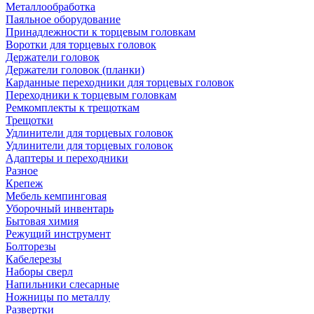
Металлообработка
Паяльное оборудование
Принадлежности к торцевым головкам
Воротки для торцевых головок
Держатели головок
Держатели головок (планки)
Карданные переходники для торцевых головок
Переходники к торцевым головкам
Ремкомплекты к трещоткам
Трещотки
Удлинители для торцевых головок
Удлинители для торцевых головок
Адаптеры и переходники
Разное
Крепеж
Мебель кемпинговая
Уборочный инвентарь
Бытовая химия
Режущий инструмент
Болторезы
Кабелерезы
Наборы сверл
Напильники слесарные
Ножницы по металлу
Развертки