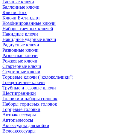
Гаечные ключи
Баллонные ключи
Ключи Torx
Ключи Е-стандарт
Комбинированные ключи
Наборы гаечных ключей
Накидные ключи
Накидные ударные ключи
Радиусные ключи
Разводные ключи
Разрезные ключи
Рожковые ключи
Стартерные ключи
Ступичные ключи
Торцевые ключи ("колокольчики")
Трещоточные ключи
Трубные и газовые ключи
Шестигранники
Головки и наборы головок
Наборы торцевых головок
Торцевые головки
Автоаксессуары
Автопылесосы
Аксессуары для мойки
Велоаксессуары