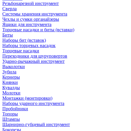
Резьбонарезной инструмент
Сверла
Системы хранения инструмента
Чехлы и сумки органайзеры
Ящики для инструмента
Торцевые насадки и биты (вставки)
Биты
Наборы бит (вставок)
Наборы торцевых насадок
Торцевые насадки
Переходники для шуруповертов
Ударно-рычажный инструмент
Выколотки
Зубила
Кернеры
Киянки
Кувалды
Молотки
Монтажки (монтировки)
Наборы ударного инструмента
Пробойники
Топоры
Штампы
Шарнирно-губцевый инструмент
Бокорезы