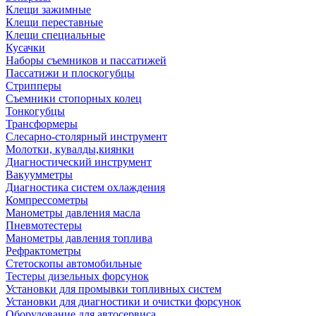
Клещи зажимные
Клещи переставные
Клещи специальные
Кусачки
Наборы съемников и пассатижей
Пассатижи и плоскогубцы
Стрипперы
Съемники стопорных колец
Тонкогубцы
Трансформеры
Слесарно-столярный инструмент
Молотки, кувалды,киянки
Диагностический инструмент
Вакуумметры
Диагностика систем охлаждения
Компрессометры
Манометры давления масла
Пневмотестеры
Манометры давления топлива
Рефрактометры
Стетоскопы автомобильные
Тестеры дизельных форсунок
Установки для промывки топливных систем
Установки для диагностики и очистки форсунок
Оборудование для автосервиса