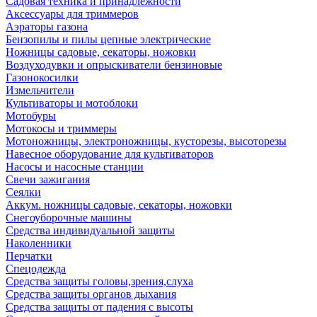
Садовая техника и принадлежности
Аксессуары для триммеров
Аэраторы газона
Бензопилы и пилы цепные электрические
Ножницы садовые, секаторы, ножовки
Воздуходувки и опрыскиватели бензиновые
Газонокосилки
Измельчители
Культиваторы и мотоблоки
Мотобуры
Мотокосы и триммеры
Мотоножницы, электроножницы, кусторезы, высоторезы
Навесное оборудование для культиваторов
Насосы и насосные станции
Свечи зажигания
Сеялки
Аккум. ножницы садовые, секаторы, ножовки
Снегоуборочные машины
Средства индивидуальной защиты
Наколенники
Перчатки
Спецодежда
Средства защиты головы,зрения,слуха
Средства защиты органов дыхания
Средства защиты от падения с высоты