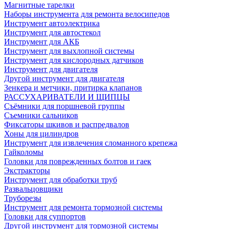
Магнитные тарелки
Наборы инструмента для ремонта велосипедов
Инструмент автоэлектрика
Инструмент для автостекол
Инструмент для АКБ
Инструмент для выхлопной системы
Инструмент для кислородных датчиков
Инструмент для двигателя
Другой инструмент для двигателя
Зенкера и метчики, притирка клапанов
РАССУХАРИВАТЕЛИ И ЩИПЦЫ
Съёмники для поршневой группы
Съемники сальников
Фиксаторы шкивов и распредвалов
Хоны для цилиндров
Инструмент для извлечения сломанного крепежа
Гайколомы
Головки для поврежденных болтов и гаек
Экстракторы
Инструмент для обработки труб
Развальцовщики
Труборезы
Инструмент для ремонта тормозной системы
Головки для суппортов
Другой инструмент для тормозной системы