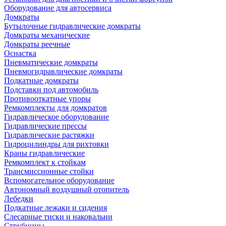
Оборудование для автосервиса
Домкраты
Бутылочные гидравлические домкраты
Домкраты механические
Домкраты реечные
Оснастка
Пневматические домкраты
Пневмогидравлические домкраты
Подкатные домкраты
Подставки под автомобиль
Противооткатные упоры
Ремкомплекты для домкратов
Гидравлическое оборудование
Гидравлические прессы
Гидравлические растяжки
Гидроцилиндры для рихтовки
Краны гидравлические
Ремкомплект к стойкам
Трансмиссионные стойки
Вспомогательное оборудование
Автономный воздушный отопитель
Лебедки
Подкатные лежаки и сидения
Слесарные тиски и наковальни
Струбцины