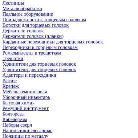
Лестницы
Металлообработка
Паяльное оборудование
Принадлежности к торцевым головкам
Воротки для торцевых головок
Держатели головок
Держатели головок (планки)
Карданные переходники для торцевых головок
Переходники к торцевым головкам
Ремкомплекты к трещоткам
Трещотки
Удлинители для торцевых головок
Удлинители для торцевых головок
Адаптеры и переходники
Разное
Крепеж
Мебель кемпинговая
Уборочный инвентарь
Бытовая химия
Режущий инструмент
Болторезы
Кабелерезы
Наборы сверл
Напильники слесарные
Ножницы по металлу