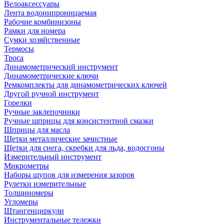
Велоаксессуары
Лента водонипроницаемая
Рабочие комбинизоны
Рамки для номера
Сумки хозяйственные
Термосы
Троса
Динамометрический инструмент
Динамометрические ключи
Ремкомплекты для динамометрических ключей
Другой ручной инструмент
Горелки
Ручные заклепочники
Ручные шприцы для консистентной смазки
Шприцы для масла
Щетки металлические зачистные
Щетки для снега, скребки для льда, водосгоны
Измерительный инструмент
Микрометры
Наборы щупов для измерения зазоров
Рулетки измерительные
Толщиномеры
Угломеры
Штангенциркули
Инструментальные тележки