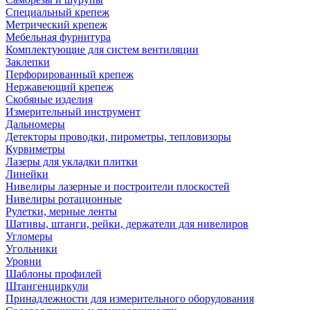
Специальный крепеж
Метрический крепеж
Мебельная фурнитура
Комплектующие для систем вентиляции
Заклепки
Перфорированный крепеж
Нержавеющий крепеж
Скобяные изделия
Измерительный инструмент
Дальномеры
Детекторы проводки, пирометры, тепловизоры
Курвиметры
Лазеры для укладки плитки
Линейки
Нивелиры лазерные и построители плоскостей
Нивелиры ротационные
Рулетки, мерные ленты
Шативы, штанги, рейки, держатели для нивелиров
Угломеры
Угольники
Уровни
Шаблоны профилей
Штангенциркули
Принадлежности для измерительного оборудования