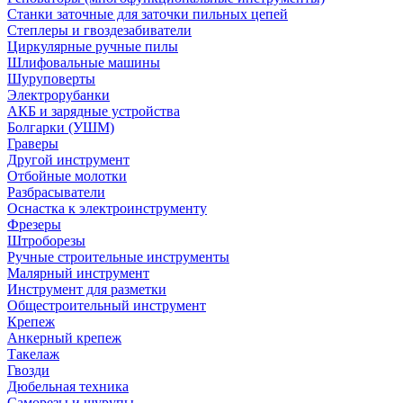
Станки заточные для заточки пильных цепей
Степлеры и гвоздезабиватели
Циркулярные ручные пилы
Шлифовальные машины
Шуруповерты
Электрорубанки
АКБ и зарядные устройства
Болгарки (УШМ)
Граверы
Другой инструмент
Отбойные молотки
Разбрасыватели
Оснастка к электроинструменту
Фрезеры
Штроборезы
Ручные строительные инструменты
Малярный инструмент
Инструмент для разметки
Общестроительный инструмент
Крепеж
Анкерный крепеж
Такелаж
Гвозди
Дюбельная техника
Саморезы и шурупы