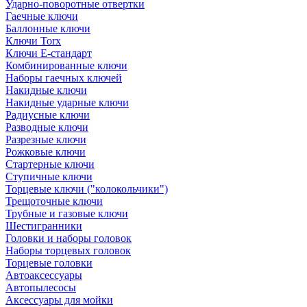
Ударно-поворотные отвертки
Гаечные ключи
Баллонные ключи
Ключи Torx
Ключи Е-стандарт
Комбинированные ключи
Наборы гаечных ключей
Накидные ключи
Накидные ударные ключи
Радиусные ключи
Разводные ключи
Разрезные ключи
Рожковые ключи
Стартерные ключи
Ступичные ключи
Торцевые ключи ("колокольчики")
Трещоточные ключи
Трубные и газовые ключи
Шестигранники
Головки и наборы головок
Наборы торцевых головок
Торцевые головки
Автоаксессуары
Автопылесосы
Аксессуары для мойки