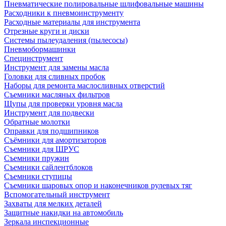
Пневматические полировальные шлифовальные машины
Расходники к пневмоинструменту
Расходные материалы для инструмента
Отрезные круги и диски
Системы пылеудаления (пылесосы)
Пневмобормашинки
Специнструмент
Инструмент для замены масла
Головки для сливных пробок
Наборы для ремонта маслосливных отверстий
Съемники масляных фильтров
Щупы для проверки уровня масла
Инструмент для подвески
Обратные молотки
Оправки для подшипников
Съёмники для амортизаторов
Съемники для ШРУС
Съемники пружин
Съемники сайлентблоков
Съемники ступицы
Съемники шаровых опор и наконечников рулевых тяг
Вспомогательный инструмент
Захваты для мелких деталей
Защитные накидки на автомобиль
Зеркала инспекционные