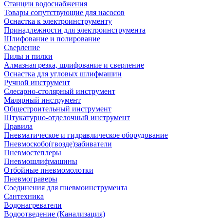
Станции водоснабжения
Товары сопутствующие для насосов
Оснастка к электроинструменту
Принадлежности для электроинструмента
Шлифование и полирование
Сверление
Пилы и пилки
Алмазная резка, шлифование и сверление
Оснастка для угловых шлифмашин
Ручной инструмент
Слесарно-столярный инструмент
Малярный инструмент
Общестроительный инструмент
Штукатурно-отделочный инструмент
Правила
Пневматическое и гидравлическое оборудование
Пневмоскобо(гвозде)забиватели
Пневмостеплеры
Пневмошлифмашины
Отбойные пневмомолотки
Пневмограверы
Соединения для пневмоинструмента
Сантехника
Водонагреватели
Водоотведение (Канализация)