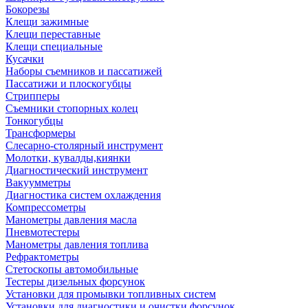
Бокорезы
Клещи зажимные
Клещи переставные
Клещи специальные
Кусачки
Наборы съемников и пассатижей
Пассатижи и плоскогубцы
Стрипперы
Съемники стопорных колец
Тонкогубцы
Трансформеры
Слесарно-столярный инструмент
Молотки, кувалды,киянки
Диагностический инструмент
Вакуумметры
Диагностика систем охлаждения
Компрессометры
Манометры давления масла
Пневмотестеры
Манометры давления топлива
Рефрактометры
Стетоскопы автомобильные
Тестеры дизельных форсунок
Установки для промывки топливных систем
Установки для диагностики и очистки форсунок