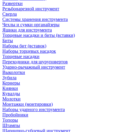
Развертки
Резьбонарезной инструмент
Сверла
Системы хранения инструмента
Чехлы и сумки органайзеры
Ящики для инструмента
Торцевые насадки и биты (вставки)
Биты
Наборы бит (вставок)
Наборы торцевых насадок
Торцевые насадки
Переходники для шуруповертов
Ударно-рычажный инструмент
Выколотки
Зубила
Кернеры
Киянки
Кувалды
Молотки
Монтажки (монтировки)
Наборы ударного инструмента
Пробойники
Топоры
Штампы
Шарнирно-губцевый инструмент