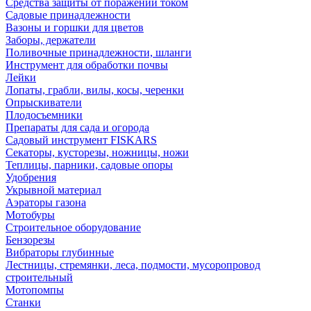
Средства защиты от поражений током
Садовые принадлежности
Вазоны и горшки для цветов
Заборы, держатели
Поливочные принадлежности, шланги
Инструмент для обработки почвы
Лейки
Лопаты, грабли, вилы, косы, черенки
Опрыскиватели
Плодосъемники
Препараты для сада и огорода
Садовый инструмент FISKARS
Секаторы, кусторезы, ножницы, ножи
Теплицы, парники, садовые опоры
Удобрения
Укрывной материал
Аэраторы газона
Мотобуры
Строительное оборудование
Бензорезы
Вибраторы глубинные
Лестницы, стремянки, леса, подмости, мусоропровод
строительный
Мотопомпы
Станки