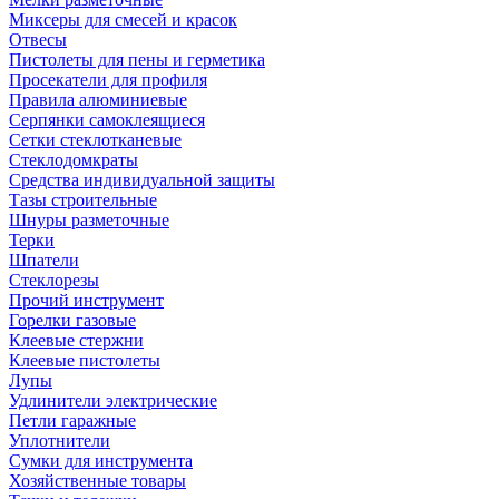
Миксеры для смесей и красок
Отвесы
Пистолеты для пены и герметика
Просекатели для профиля
Правила алюминиевые
Серпянки самоклеящиеся
Сетки стеклотканевые
Стеклодомкраты
Средства индивидуальной защиты
Тазы строительные
Шнуры разметочные
Терки
Шпатели
Стеклорезы
Прочий инструмент
Горелки газовые
Клеевые стержни
Клеевые пистолеты
Лупы
Удлинители электрические
Петли гаражные
Уплотнители
Сумки для инструмента
Хозяйственные товары