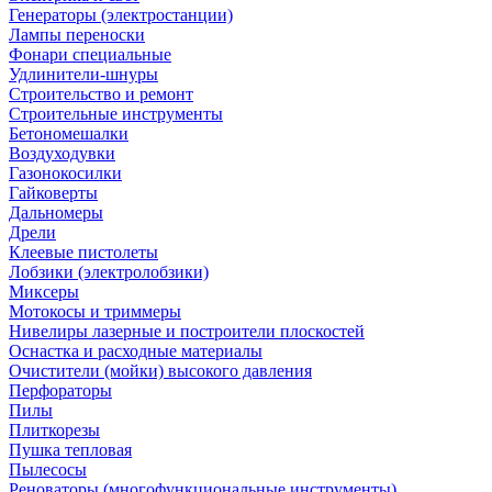
Генераторы (электростанции)
Лампы переноски
Фонари специальные
Удлинители-шнуры
Строительство и ремонт
Строительные инструменты
Бетономешалки
Воздуходувки
Газонокосилки
Гайковерты
Дальномеры
Дрели
Клеевые пистолеты
Лобзики (электролобзики)
Миксеры
Мотокосы и триммеры
Нивелиры лазерные и построители плоскостей
Оснастка и расходные материалы
Очистители (мойки) высокого давления
Перфораторы
Пилы
Плиткорезы
Пушка тепловая
Пылесосы
Реноваторы (многофункциональные инструменты)