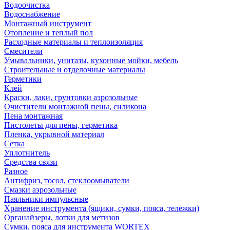
Водоочистка
Водоснабжение
Монтажный инструмент
Отопление и теплый пол
Расходные материалы и теплоизоляция
Смесители
Умывальники, унитазы, кухонные мойки, мебель
Строительные и отделочные материалы
Герметики
Клей
Краски, лаки, грунтовки аэрозольные
Очистители монтажной пены, силикона
Пена монтажная
Пистолеты для пены, герметика
Пленка, укрывной материал
Сетка
Уплотнитель
Средства связи
Разное
Антифриз, тосол, стеклоомыватели
Смазки аэрозольные
Паяльники импульсные
Хранение инструмента (ящики, сумки, пояса, тележки)
Органайзеры, лотки для метизов
Сумки, пояса для инструмента WORTEX