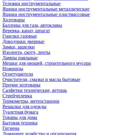
Тележки инструментальные
Ящики инструментальные металлические
Ящики инструментальные пластмассовые
Хозтовары
Баллоны для газа, автоклавы
Веревка, канат, шпагат
Горелки газовые
Доводчики дверные
Замки, защелки
Изолента, скотч, ленты
Лампы паяльные
Мешки для овощей, строительного мусора
Ножницы
Огнетушители
Очистители, смазки и масла бытовые
Прочие хозтовары
Салфетки технические, ветошь
Стрейчпленка
Термометры, метеостанции
Вешалки для одежды
Туалетная бумага
Товары для дома
Бытовая техника
Гигиена
Домашнее хозяйство и организация