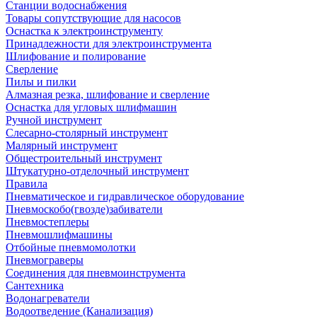
Станции водоснабжения
Товары сопутствующие для насосов
Оснастка к электроинструменту
Принадлежности для электроинструмента
Шлифование и полирование
Сверление
Пилы и пилки
Алмазная резка, шлифование и сверление
Оснастка для угловых шлифмашин
Ручной инструмент
Слесарно-столярный инструмент
Малярный инструмент
Общестроительный инструмент
Штукатурно-отделочный инструмент
Правила
Пневматическое и гидравлическое оборудование
Пневмоскобо(гвозде)забиватели
Пневмостеплеры
Пневмошлифмашины
Отбойные пневмомолотки
Пневмограверы
Соединения для пневмоинструмента
Сантехника
Водонагреватели
Водоотведение (Канализация)