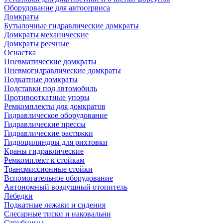
Оборудование для автосервиса
Домкраты
Бутылочные гидравлические домкраты
Домкраты механические
Домкраты реечные
Оснастка
Пневматические домкраты
Пневмогидравлические домкраты
Подкатные домкраты
Подставки под автомобиль
Противооткатные упоры
Ремкомплекты для домкратов
Гидравлическое оборудование
Гидравлические прессы
Гидравлические растяжки
Гидроцилиндры для рихтовки
Краны гидравлические
Ремкомплект к стойкам
Трансмиссионные стойки
Вспомогательное оборудование
Автономный воздушный отопитель
Лебедки
Подкатные лежаки и сидения
Слесарные тиски и наковальни
Струбцины