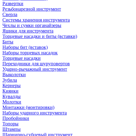
Развертки
Резьбонарезной инструмент
Сверла
Системы хранения инструмента
Чехлы и сумки органайзеры
Ящики для инструмента
Торцевые насадки и биты (вставки)
Биты
Наборы бит (вставок)
Наборы торцевых насадок
Торцевые насадки
Переходники для шуруповертов
Ударно-рычажный инструмент
Выколотки
Зубила
Кернеры
Киянки
Кувалды
Молотки
Монтажки (монтировки)
Наборы ударного инструмента
Пробойники
Топоры
Штампы
Шарнирно-губцевый инструмент