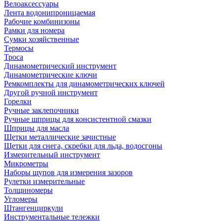
Велоаксессуары
Лента водонипроницаемая
Рабочие комбинизоны
Рамки для номера
Сумки хозяйственные
Термосы
Троса
Динамометрический инструмент
Динамометрические ключи
Ремкомплекты для динамометрических ключей
Другой ручной инструмент
Горелки
Ручные заклепочники
Ручные шприцы для консистентной смазки
Шприцы для масла
Щетки металлические зачистные
Щетки для снега, скребки для льда, водосгоны
Измерительный инструмент
Микрометры
Наборы щупов для измерения зазоров
Рулетки измерительные
Толщиномеры
Угломеры
Штангенциркули
Инструментальные тележки