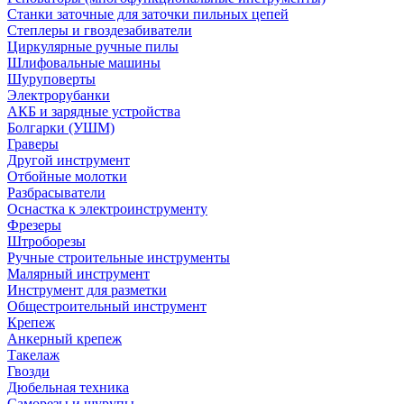
Станки заточные для заточки пильных цепей
Степлеры и гвоздезабиватели
Циркулярные ручные пилы
Шлифовальные машины
Шуруповерты
Электрорубанки
АКБ и зарядные устройства
Болгарки (УШМ)
Граверы
Другой инструмент
Отбойные молотки
Разбрасыватели
Оснастка к электроинструменту
Фрезеры
Штроборезы
Ручные строительные инструменты
Малярный инструмент
Инструмент для разметки
Общестроительный инструмент
Крепеж
Анкерный крепеж
Такелаж
Гвозди
Дюбельная техника
Саморезы и шурупы