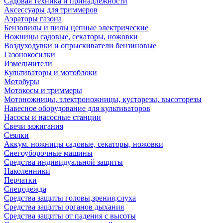
Садовая техника и принадлежности
Аксессуары для триммеров
Аэраторы газона
Бензопилы и пилы цепные электрические
Ножницы садовые, секаторы, ножовки
Воздуходувки и опрыскиватели бензиновые
Газонокосилки
Измельчители
Культиваторы и мотоблоки
Мотобуры
Мотокосы и триммеры
Мотоножницы, электроножницы, кусторезы, высоторезы
Навесное оборудование для культиваторов
Насосы и насосные станции
Свечи зажигания
Сеялки
Аккум. ножницы садовые, секаторы, ножовки
Снегоуборочные машины
Средства индивидуальной защиты
Наколенники
Перчатки
Спецодежда
Средства защиты головы,зрения,слуха
Средства защиты органов дыхания
Средства защиты от падения с высоты