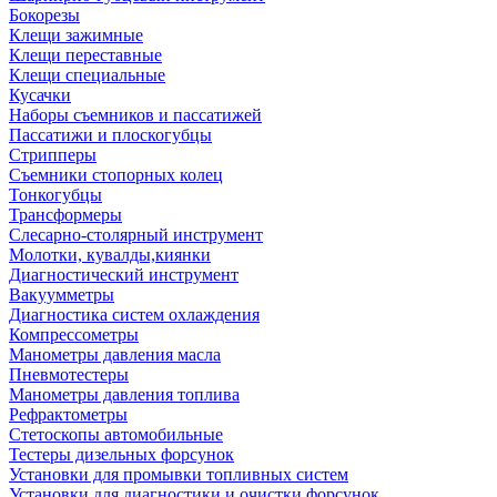
Бокорезы
Клещи зажимные
Клещи переставные
Клещи специальные
Кусачки
Наборы съемников и пассатижей
Пассатижи и плоскогубцы
Стрипперы
Съемники стопорных колец
Тонкогубцы
Трансформеры
Слесарно-столярный инструмент
Молотки, кувалды,киянки
Диагностический инструмент
Вакуумметры
Диагностика систем охлаждения
Компрессометры
Манометры давления масла
Пневмотестеры
Манометры давления топлива
Рефрактометры
Стетоскопы автомобильные
Тестеры дизельных форсунок
Установки для промывки топливных систем
Установки для диагностики и очистки форсунок