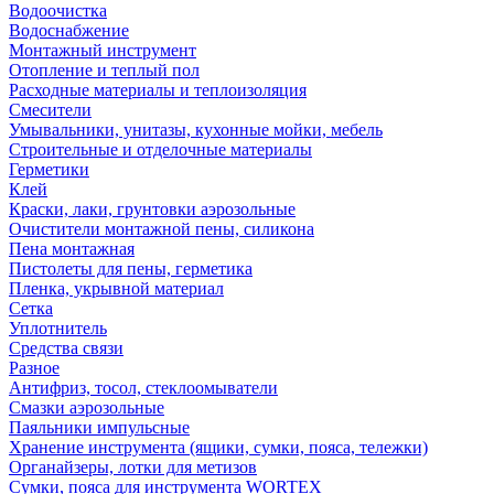
Водоочистка
Водоснабжение
Монтажный инструмент
Отопление и теплый пол
Расходные материалы и теплоизоляция
Смесители
Умывальники, унитазы, кухонные мойки, мебель
Строительные и отделочные материалы
Герметики
Клей
Краски, лаки, грунтовки аэрозольные
Очистители монтажной пены, силикона
Пена монтажная
Пистолеты для пены, герметика
Пленка, укрывной материал
Сетка
Уплотнитель
Средства связи
Разное
Антифриз, тосол, стеклоомыватели
Смазки аэрозольные
Паяльники импульсные
Хранение инструмента (ящики, сумки, пояса, тележки)
Органайзеры, лотки для метизов
Сумки, пояса для инструмента WORTEX