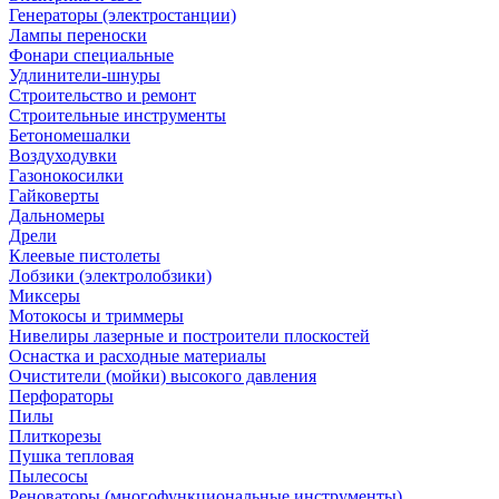
Генераторы (электростанции)
Лампы переноски
Фонари специальные
Удлинители-шнуры
Строительство и ремонт
Строительные инструменты
Бетономешалки
Воздуходувки
Газонокосилки
Гайковерты
Дальномеры
Дрели
Клеевые пистолеты
Лобзики (электролобзики)
Миксеры
Мотокосы и триммеры
Нивелиры лазерные и построители плоскостей
Оснастка и расходные материалы
Очистители (мойки) высокого давления
Перфораторы
Пилы
Плиткорезы
Пушка тепловая
Пылесосы
Реноваторы (многофункциональные инструменты)