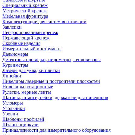
Специальный крепеж
Метрический крепеж
Мебельная фурнитура
Комплектующие для систем вентиляции
Заклепки
Перфорированный крепеж
Нержавеющий крепеж
Скобяные изделия
Измерительный инструмент
Дальномеры
Детекторы проводки, пирометры, тепловизоры
Курвиметры
Лазеры для укладки плитки
Линейки
Нивелиры лазерные и построители плоскостей
Нивелиры ротационные
Рулетки, мерные ленты
Шативы, штанги, рейки, держатели для нивелиров
Угломеры
Угольники
Уровни
Шаблоны профилей
Штангенциркули
Принадлежности для измерительного оборудования