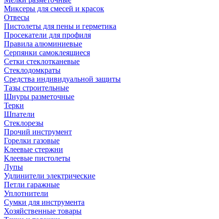
Миксеры для смесей и красок
Отвесы
Пистолеты для пены и герметика
Просекатели для профиля
Правила алюминиевые
Серпянки самоклеящиеся
Сетки стеклотканевые
Стеклодомкраты
Средства индивидуальной защиты
Тазы строительные
Шнуры разметочные
Терки
Шпатели
Стеклорезы
Прочий инструмент
Горелки газовые
Клеевые стержни
Клеевые пистолеты
Лупы
Удлинители электрические
Петли гаражные
Уплотнители
Сумки для инструмента
Хозяйственные товары