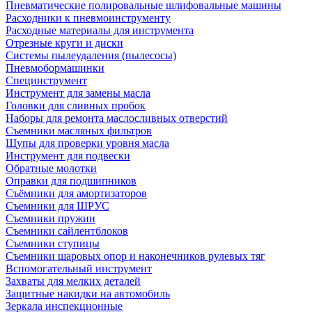
Пневматические полировальные шлифовальные машины
Расходники к пневмоинструменту
Расходные материалы для инструмента
Отрезные круги и диски
Системы пылеудаления (пылесосы)
Пневмобормашинки
Специнструмент
Инструмент для замены масла
Головки для сливных пробок
Наборы для ремонта маслосливных отверстий
Съемники масляных фильтров
Щупы для проверки уровня масла
Инструмент для подвески
Обратные молотки
Оправки для подшипников
Съёмники для амортизаторов
Съемники для ШРУС
Съемники пружин
Съемники сайлентблоков
Съемники ступицы
Съемники шаровых опор и наконечников рулевых тяг
Вспомогательный инструмент
Захваты для мелких деталей
Защитные накидки на автомобиль
Зеркала инспекционные