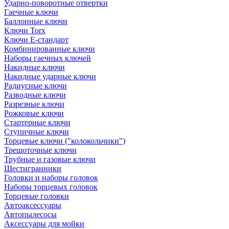
Ударно-поворотные отвертки
Гаечные ключи
Баллонные ключи
Ключи Torx
Ключи Е-стандарт
Комбинированные ключи
Наборы гаечных ключей
Накидные ключи
Накидные ударные ключи
Радиусные ключи
Разводные ключи
Разрезные ключи
Рожковые ключи
Стартерные ключи
Ступичные ключи
Торцевые ключи ("колокольчики")
Трещоточные ключи
Трубные и газовые ключи
Шестигранники
Головки и наборы головок
Наборы торцевых головок
Торцевые головки
Автоаксессуары
Автопылесосы
Аксессуары для мойки