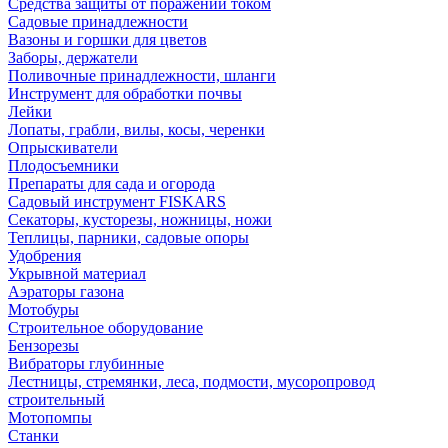
Средства защиты от поражений током
Садовые принадлежности
Вазоны и горшки для цветов
Заборы, держатели
Поливочные принадлежности, шланги
Инструмент для обработки почвы
Лейки
Лопаты, грабли, вилы, косы, черенки
Опрыскиватели
Плодосъемники
Препараты для сада и огорода
Садовый инструмент FISKARS
Секаторы, кусторезы, ножницы, ножи
Теплицы, парники, садовые опоры
Удобрения
Укрывной материал
Аэраторы газона
Мотобуры
Строительное оборудование
Бензорезы
Вибраторы глубинные
Лестницы, стремянки, леса, подмости, мусоропровод
строительный
Мотопомпы
Станки