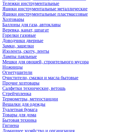
Тележки инструментальные
Ящики инструментальные металлические
Ящики инструментальные пластмассовые
Хозтовары
Баллоны для газа, автоклавы
Веревка, канат, шпагат
Горелки газовые
Доводчики дверные
Замки, защелки
Изолента, скотч, ленты
Лампы паяльные
Мешки для овощей, строительного мусора
Ножницы
Огнетушители
Очистители, смазки и масла бытовые
Прочие хозтовары
Салфетки технические, ветошь
Стрейчпленка
Термометры, метеостанции
Вешалки для одежды
Туалетная бумага
Товары для дома
Бытовая техника
Гигиена
Домашнее хозяйство и организация