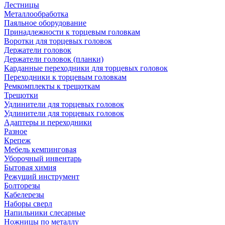
Лестницы
Металлообработка
Паяльное оборудование
Принадлежности к торцевым головкам
Воротки для торцевых головок
Держатели головок
Держатели головок (планки)
Карданные переходники для торцевых головок
Переходники к торцевым головкам
Ремкомплекты к трещоткам
Трещотки
Удлинители для торцевых головок
Удлинители для торцевых головок
Адаптеры и переходники
Разное
Крепеж
Мебель кемпинговая
Уборочный инвентарь
Бытовая химия
Режущий инструмент
Болторезы
Кабелерезы
Наборы сверл
Напильники слесарные
Ножницы по металлу