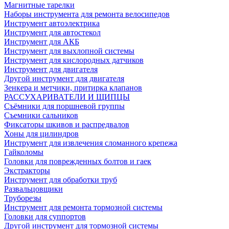
Магнитные тарелки
Наборы инструмента для ремонта велосипедов
Инструмент автоэлектрика
Инструмент для автостекол
Инструмент для АКБ
Инструмент для выхлопной системы
Инструмент для кислородных датчиков
Инструмент для двигателя
Другой инструмент для двигателя
Зенкера и метчики, притирка клапанов
РАССУХАРИВАТЕЛИ И ЩИПЦЫ
Съёмники для поршневой группы
Съемники сальников
Фиксаторы шкивов и распредвалов
Хоны для цилиндров
Инструмент для извлечения сломанного крепежа
Гайколомы
Головки для поврежденных болтов и гаек
Экстракторы
Инструмент для обработки труб
Развальцовщики
Труборезы
Инструмент для ремонта тормозной системы
Головки для суппортов
Другой инструмент для тормозной системы