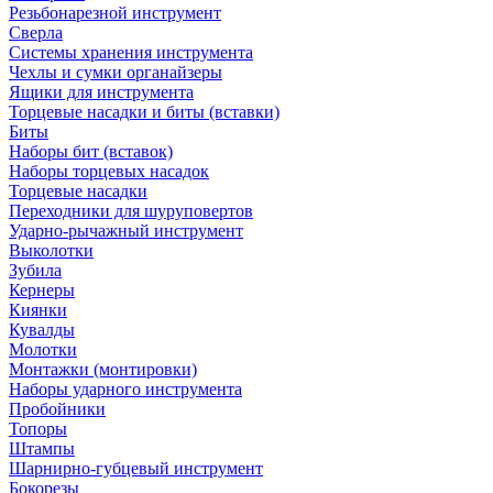
Резьбонарезной инструмент
Сверла
Системы хранения инструмента
Чехлы и сумки органайзеры
Ящики для инструмента
Торцевые насадки и биты (вставки)
Биты
Наборы бит (вставок)
Наборы торцевых насадок
Торцевые насадки
Переходники для шуруповертов
Ударно-рычажный инструмент
Выколотки
Зубила
Кернеры
Киянки
Кувалды
Молотки
Монтажки (монтировки)
Наборы ударного инструмента
Пробойники
Топоры
Штампы
Шарнирно-губцевый инструмент
Бокорезы