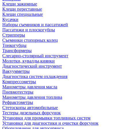
Клещи зажимные
Клещи переставные
Клещи специальные
Кусачки
Наборы съемников и пассатижей
Пассатижи и плоскогубцы
Стрипперы
Съемники стопорных колец
Тонкогубцы
Трансформеры
Слесарно-столярный инструмент
Молотки, кувалды,киянки
Диагностический инструмент
Вакуумметры
Диагностика систем охлаждения
Компрессометры
Манометры давления масла
Пневмотестеры
Манометры давления топлива
Рефрактометры
Стетоскопы автомобильные
Тестеры дизельных форсунок
Установки для промывки топливных систем
Установки для диагностики и очистки форсунок
Оборудование для автосервиса