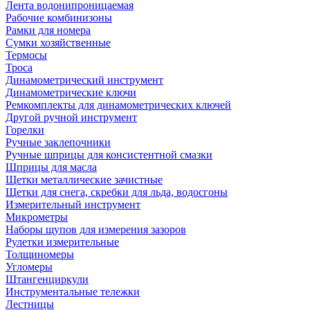
Лента водонипроницаемая
Рабочие комбинизоны
Рамки для номера
Сумки хозяйственные
Термосы
Троса
Динамометрический инструмент
Динамометрические ключи
Ремкомплекты для динамометрических ключей
Другой ручной инструмент
Горелки
Ручные заклепочники
Ручные шприцы для консистентной смазки
Шприцы для масла
Щетки металлические зачистные
Щетки для снега, скребки для льда, водосгоны
Измерительный инструмент
Микрометры
Наборы щупов для измерения зазоров
Рулетки измерительные
Толщиномеры
Угломеры
Штангенциркули
Инструментальные тележки
Лестницы