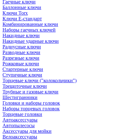
Гаечные ключи
Баллонные ключи
Ключи Torx
Ключи Е-стандарт
Комбинированные ключи
Наборы гаечных ключей
Накидные ключи
Накидные ударные ключи
Радиусные ключи
Разводные ключи
Разрезные ключи
Рожковые ключи
Стартерные ключи
Ступичные ключи
Торцевые ключи ("колокольчики")
Трещоточные ключи
Трубные и газовые ключи
Шестигранники
Головки и наборы головок
Наборы торцевых головок
Торцевые головки
Автоаксессуары
Автопылесосы
Аксессуары для мойки
Велоаксессуары