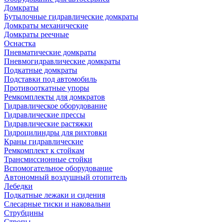
Домкраты
Бутылочные гидравлические домкраты
Домкраты механические
Домкраты реечные
Оснастка
Пневматические домкраты
Пневмогидравлические домкраты
Подкатные домкраты
Подставки под автомобиль
Противооткатные упоры
Ремкомплекты для домкратов
Гидравлическое оборудование
Гидравлические прессы
Гидравлические растяжки
Гидроцилиндры для рихтовки
Краны гидравлические
Ремкомплект к стойкам
Трансмиссионные стойки
Вспомогательное оборудование
Автономный воздушный отопитель
Лебедки
Подкатные лежаки и сидения
Слесарные тиски и наковальни
Струбцины
Стропы