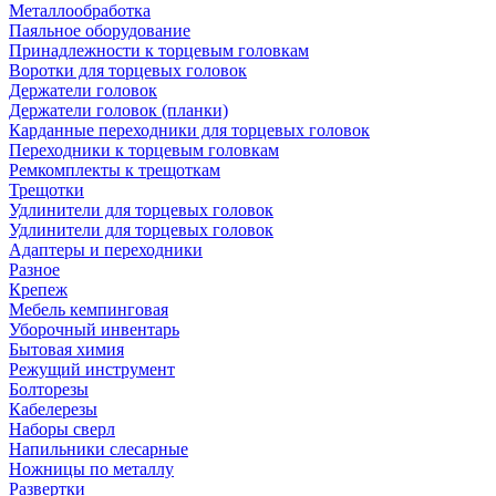
Металлообработка
Паяльное оборудование
Принадлежности к торцевым головкам
Воротки для торцевых головок
Держатели головок
Держатели головок (планки)
Карданные переходники для торцевых головок
Переходники к торцевым головкам
Ремкомплекты к трещоткам
Трещотки
Удлинители для торцевых головок
Удлинители для торцевых головок
Адаптеры и переходники
Разное
Крепеж
Мебель кемпинговая
Уборочный инвентарь
Бытовая химия
Режущий инструмент
Болторезы
Кабелерезы
Наборы сверл
Напильники слесарные
Ножницы по металлу
Развертки