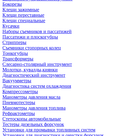
Бокорезы
Клещи зажимные
Клещи переставные
Клещи специальные
Кусачки
Наборы съемников и пассатижей
Пассатижи и плоскогубцы
Стрипперы
Съемники стопорных колец
Тонкогубцы
Трансформеры
Слесарно-столярный инструмент
Молотки, кувалды,киянки
Диагностический инструмент
Вакуумметры
Диагностика систем охлаждения
Компрессометры
Манометры давления масла
Пневмотестеры
Манометры давления топлива
Рефрактометры
Стетоскопы автомобильные
Тестеры дизельных форсунок
Установки для промывки топливных систем
Установки для диагностики и очистки форсунок