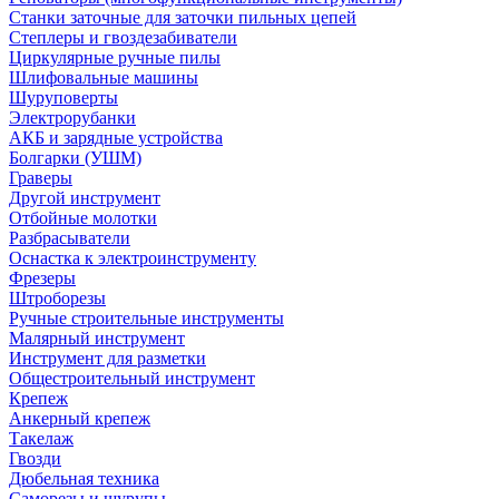
Станки заточные для заточки пильных цепей
Степлеры и гвоздезабиватели
Циркулярные ручные пилы
Шлифовальные машины
Шуруповерты
Электрорубанки
АКБ и зарядные устройства
Болгарки (УШМ)
Граверы
Другой инструмент
Отбойные молотки
Разбрасыватели
Оснастка к электроинструменту
Фрезеры
Штроборезы
Ручные строительные инструменты
Малярный инструмент
Инструмент для разметки
Общестроительный инструмент
Крепеж
Анкерный крепеж
Такелаж
Гвозди
Дюбельная техника
Саморезы и шурупы