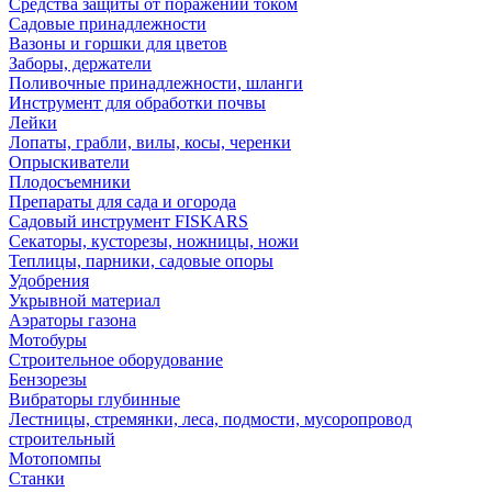
Средства защиты от поражений током
Садовые принадлежности
Вазоны и горшки для цветов
Заборы, держатели
Поливочные принадлежности, шланги
Инструмент для обработки почвы
Лейки
Лопаты, грабли, вилы, косы, черенки
Опрыскиватели
Плодосъемники
Препараты для сада и огорода
Садовый инструмент FISKARS
Секаторы, кусторезы, ножницы, ножи
Теплицы, парники, садовые опоры
Удобрения
Укрывной материал
Аэраторы газона
Мотобуры
Строительное оборудование
Бензорезы
Вибраторы глубинные
Лестницы, стремянки, леса, подмости, мусоропровод
строительный
Мотопомпы
Станки