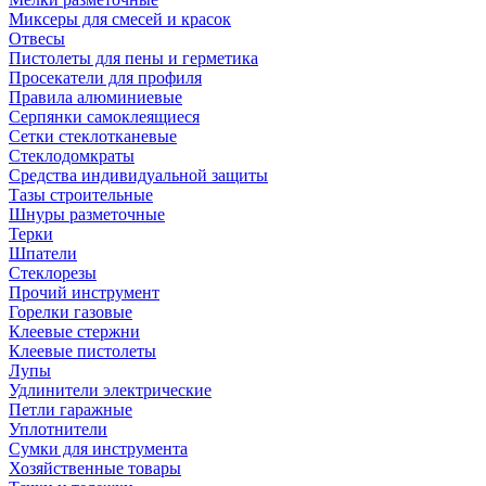
Миксеры для смесей и красок
Отвесы
Пистолеты для пены и герметика
Просекатели для профиля
Правила алюминиевые
Серпянки самоклеящиеся
Сетки стеклотканевые
Стеклодомкраты
Средства индивидуальной защиты
Тазы строительные
Шнуры разметочные
Терки
Шпатели
Стеклорезы
Прочий инструмент
Горелки газовые
Клеевые стержни
Клеевые пистолеты
Лупы
Удлинители электрические
Петли гаражные
Уплотнители
Сумки для инструмента
Хозяйственные товары