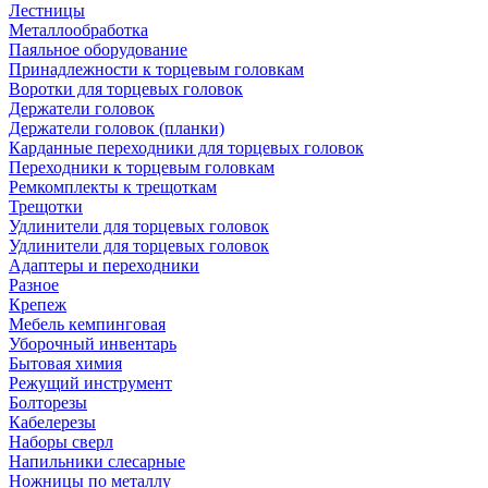
Лестницы
Металлообработка
Паяльное оборудование
Принадлежности к торцевым головкам
Воротки для торцевых головок
Держатели головок
Держатели головок (планки)
Карданные переходники для торцевых головок
Переходники к торцевым головкам
Ремкомплекты к трещоткам
Трещотки
Удлинители для торцевых головок
Удлинители для торцевых головок
Адаптеры и переходники
Разное
Крепеж
Мебель кемпинговая
Уборочный инвентарь
Бытовая химия
Режущий инструмент
Болторезы
Кабелерезы
Наборы сверл
Напильники слесарные
Ножницы по металлу