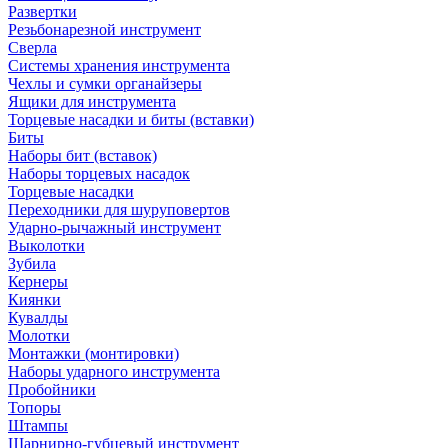
Развертки
Резьбонарезной инструмент
Сверла
Системы хранения инструмента
Чехлы и сумки органайзеры
Ящики для инструмента
Торцевые насадки и биты (вставки)
Биты
Наборы бит (вставок)
Наборы торцевых насадок
Торцевые насадки
Переходники для шуруповертов
Ударно-рычажный инструмент
Выколотки
Зубила
Кернеры
Киянки
Кувалды
Молотки
Монтажки (монтировки)
Наборы ударного инструмента
Пробойники
Топоры
Штампы
Шарнирно-губцевый инструмент