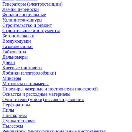
Генераторы (электростанции)
Лампы переноски
Фонари специальные
Удлинители-шнуры
Строительство и ремонт
Строительные инструменты
Бетономешалки
Воздуходувки
Газонокосилки
Гайковерты
Дальномеры
Дрели
Клеевые пистолеты
Лобзики (электролобзики)
Миксеры
Мотокосы и триммеры
Нивелиры лазерные и построители плоскостей
Оснастка и расходные материалы
Очистители (мойки) высокого давления
Перфораторы
Пилы
Плиткорезы
Пушка тепловая
Пылесосы
Реноваторы (многофункциональные инструменты)