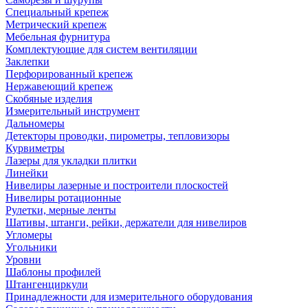
Специальный крепеж
Метрический крепеж
Мебельная фурнитура
Комплектующие для систем вентиляции
Заклепки
Перфорированный крепеж
Нержавеющий крепеж
Скобяные изделия
Измерительный инструмент
Дальномеры
Детекторы проводки, пирометры, тепловизоры
Курвиметры
Лазеры для укладки плитки
Линейки
Нивелиры лазерные и построители плоскостей
Нивелиры ротационные
Рулетки, мерные ленты
Шативы, штанги, рейки, держатели для нивелиров
Угломеры
Угольники
Уровни
Шаблоны профилей
Штангенциркули
Принадлежности для измерительного оборудования