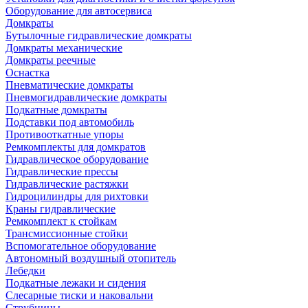
Оборудование для автосервиса
Домкраты
Бутылочные гидравлические домкраты
Домкраты механические
Домкраты реечные
Оснастка
Пневматические домкраты
Пневмогидравлические домкраты
Подкатные домкраты
Подставки под автомобиль
Противооткатные упоры
Ремкомплекты для домкратов
Гидравлическое оборудование
Гидравлические прессы
Гидравлические растяжки
Гидроцилиндры для рихтовки
Краны гидравлические
Ремкомплект к стойкам
Трансмиссионные стойки
Вспомогательное оборудование
Автономный воздушный отопитель
Лебедки
Подкатные лежаки и сидения
Слесарные тиски и наковальни
Струбцины