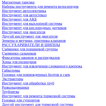
Магнитные тарелки
Наборы инструмента для ремонта велосипедов
Инструмент автоэлектрика
Инструмент для автостекол
Инструмент для АКБ
Инструмент для выхлопной системы
Инструмент для кислородных датчиков
Инструмент для двигателя
Другой инструмент для двигателя
Зенкера и метчики, притирка клапанов
РАССУХАРИВАТЕЛИ И ЩИПЦЫ
Съёмники для поршневой группы
Съемники сальников
Фиксаторы шкивов и распредвалов
Хоны для цилиндров
Инструмент для извлечения сломанного крепежа
Гайколомы
Головки для поврежденных болтов и гаек
Экстракторы
Инструмент для обработки труб
Развальцовщики
Труборезы
Инструмент для ремонта тормозной системы
Головки для суппортов
Другой инструмент для тормозной системы