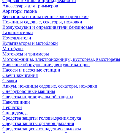
Садовая техника и принадлежности
Аксессуары для триммеров
Аэраторы газона
Бензопилы и пилы цепные электрические
Ножницы садовые, секаторы, ножовки
Воздуходувки и опрыскиватели бензиновые
Газонокосилки
Измельчители
Культиваторы и мотоблоки
Мотобуры
Мотокосы и триммеры
Мотоножницы, электроножницы, кусторезы, высоторезы
Навесное оборудование для культиваторов
Насосы и насосные станции
Свечи зажигания
Сеялки
Аккум. ножницы садовые, секаторы, ножовки
Снегоуборочные машины
Средства индивидуальной защиты
Наколенники
Перчатки
Спецодежда
Средства защиты головы,зрения,слуха
Средства защиты органов дыхания
Средства защиты от падения с высоты