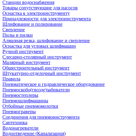
Станции водоснабжения
Товары сопутствующие для насосов
Оснастка к электроинструменту
Принадлежности для электроинструмента
Шлифование и полирование
Сверление
Пилы и пилки
Алмазная резка, шлифование и сверление
Оснастка для угловых шлифмашин
Ручной инструмент
Слесарно-столярный инструмент
Малярный инструмент
Общестроительный инструмент
Штукатурно-отделочный инструмент
Правила
Пневматическое и гидравлическое оборудование
Пневмоскобо(гвозде)забиватели
Пневмостеплеры
Пневмошлифмашины
Отбойные пневмомолотки
Пневмограверы
Соединения для пневмоинструмента
Сантехника
Водонагреватели
Водоотведение (Канализация)