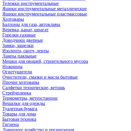
Тележки инструментальные
Ящики инструментальные металлические
Ящики инструментальные пластмассовые
Хозтовары
Баллоны для газа, автоклавы
Веревка, канат, шпагат
Горелки газовые
Доводчики дверные
Замки, защелки
Изолента, скотч, ленты
Лампы паяльные
Мешки для овощей, строительного мусора
Ножницы
Огнетушители
Очистители, смазки и масла бытовые
Прочие хозтовары
Салфетки технические, ветошь
Стрейчпленка
Термометры, метеостанции
Вешалки для одежды
Туалетная бумага
Товары для дома
Бытовая техника
Гигиена
Домашнее хозяйство и организация