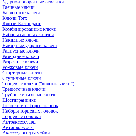
Ударно-поворотные отвертки
Гаечные ключи
Баллонные ключи
Ключи Torx
Ключи Е-стандарт
Комбинированные ключи
Наборы гаечных ключей
Накидные ключи
Накидные ударные ключи
Радиусные ключи
Разводные ключи
Разрезные ключи
Рожковые ключи
Стартерные ключи
Ступичные ключи
Торцевые ключи ("колокольчики")
Трещоточные ключи
Трубные и газовые ключи
Шестигранники
Головки и наборы головок
Наборы торцевых головок
Торцевые головки
Автоаксессуары
Автопылесосы
Аксессуары для мойки