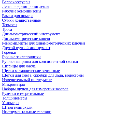
Велоаксессуары
Лента водонипроницаемая
Рабочие комбинизоны
Рамки для номера
Сумки хозяйственные
Термосы
Троса
Динамометрический инструмент
Динамометрические ключи
Ремкомплекты для динамометрических ключей
Другой ручной инструмент
Горелки
Ручные заклепочники
Ручные шприцы для консистентной смазки
Шприцы для масла
Щетки металлические зачистные
Щетки для снега, скребки для льда, водосгоны
Измерительный инструмент
Микрометры
Наборы щупов для измерения зазоров
Рулетки измерительные
Толщиномеры
Угломеры
Штангенциркули
Инструментальные тележки