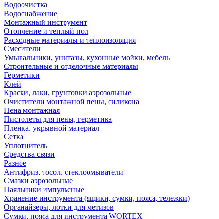
Водоочистка
Водоснабжение
Монтажный инструмент
Отопление и теплый пол
Расходные материалы и теплоизоляция
Смесители
Умывальники, унитазы, кухонные мойки, мебель
Строительные и отделочные материалы
Герметики
Клей
Краски, лаки, грунтовки аэрозольные
Очистители монтажной пены, силикона
Пена монтажная
Пистолеты для пены, герметика
Пленка, укрывной материал
Сетка
Уплотнитель
Средства связи
Разное
Антифриз, тосол, стеклоомыватели
Смазки аэрозольные
Паяльники импульсные
Хранение инструмента (ящики, сумки, пояса, тележки)
Органайзеры, лотки для метизов
Сумки, пояса для инструмента WORTEX