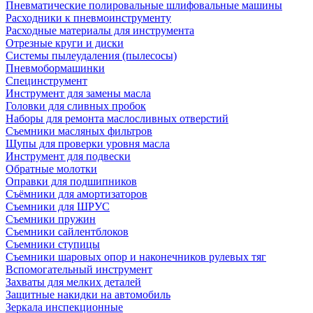
Пневматические полировальные шлифовальные машины
Расходники к пневмоинструменту
Расходные материалы для инструмента
Отрезные круги и диски
Системы пылеудаления (пылесосы)
Пневмобормашинки
Специнструмент
Инструмент для замены масла
Головки для сливных пробок
Наборы для ремонта маслосливных отверстий
Съемники масляных фильтров
Щупы для проверки уровня масла
Инструмент для подвески
Обратные молотки
Оправки для подшипников
Съёмники для амортизаторов
Съемники для ШРУС
Съемники пружин
Съемники сайлентблоков
Съемники ступицы
Съемники шаровых опор и наконечников рулевых тяг
Вспомогательный инструмент
Захваты для мелких деталей
Защитные накидки на автомобиль
Зеркала инспекционные