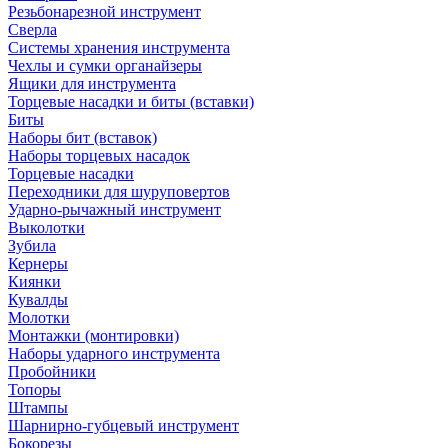
Резьбонарезной инструмент
Сверла
Системы хранения инструмента
Чехлы и сумки органайзеры
Ящики для инструмента
Торцевые насадки и биты (вставки)
Биты
Наборы бит (вставок)
Наборы торцевых насадок
Торцевые насадки
Переходники для шуруповертов
Ударно-рычажный инструмент
Выколотки
Зубила
Кернеры
Киянки
Кувалды
Молотки
Монтажки (монтировки)
Наборы ударного инструмента
Пробойники
Топоры
Штампы
Шарнирно-губцевый инструмент
Бокорезы