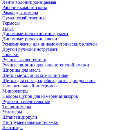
Лента водонипроницаемая
Рабочие комбинизоны
Рамки для номера
Сумки хозяйственные
Термосы
Троса
Динамометрический инструмент
Динамометрические ключи
Ремкомплекты для динамометрических ключей
Другой ручной инструмент
Горелки
Ручные заклепочники
Ручные шприцы для консистентной смазки
Шприцы для масла
Щетки металлические зачистные
Щетки для снега, скребки для льда, водосгоны
Измерительный инструмент
Микрометры
Наборы щупов для измерения зазоров
Рулетки измерительные
Толщиномеры
Угломеры
Штангенциркули
Инструментальные тележки
Лестницы