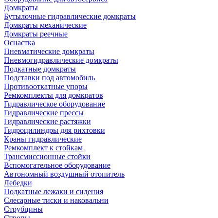
Домкраты
Бутылочные гидравлические домкраты
Домкраты механические
Домкраты реечные
Оснастка
Пневматические домкраты
Пневмогидравлические домкраты
Подкатные домкраты
Подставки под автомобиль
Противооткатные упоры
Ремкомплекты для домкратов
Гидравлическое оборудование
Гидравлические прессы
Гидравлические растяжки
Гидроцилиндры для рихтовки
Краны гидравлические
Ремкомплект к стойкам
Трансмиссионные стойки
Вспомогательное оборудование
Автономный воздушный отопитель
Лебедки
Подкатные лежаки и сидения
Слесарные тиски и наковальни
Струбцины
Стропы