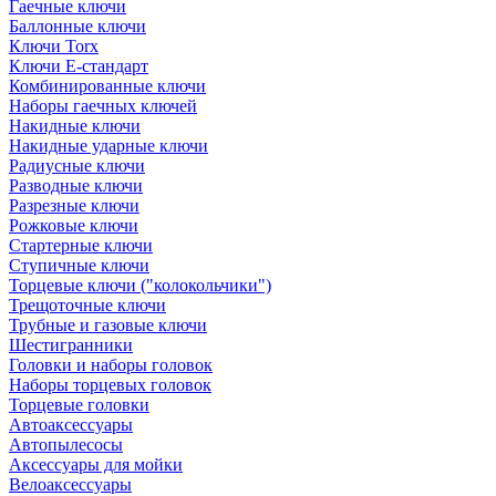
Гаечные ключи
Баллонные ключи
Ключи Torx
Ключи Е-стандарт
Комбинированные ключи
Наборы гаечных ключей
Накидные ключи
Накидные ударные ключи
Радиусные ключи
Разводные ключи
Разрезные ключи
Рожковые ключи
Стартерные ключи
Ступичные ключи
Торцевые ключи ("колокольчики")
Трещоточные ключи
Трубные и газовые ключи
Шестигранники
Головки и наборы головок
Наборы торцевых головок
Торцевые головки
Автоаксессуары
Автопылесосы
Аксессуары для мойки
Велоаксессуары