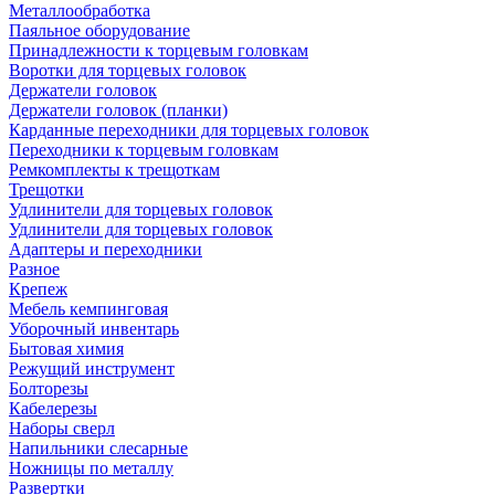
Металлообработка
Паяльное оборудование
Принадлежности к торцевым головкам
Воротки для торцевых головок
Держатели головок
Держатели головок (планки)
Карданные переходники для торцевых головок
Переходники к торцевым головкам
Ремкомплекты к трещоткам
Трещотки
Удлинители для торцевых головок
Удлинители для торцевых головок
Адаптеры и переходники
Разное
Крепеж
Мебель кемпинговая
Уборочный инвентарь
Бытовая химия
Режущий инструмент
Болторезы
Кабелерезы
Наборы сверл
Напильники слесарные
Ножницы по металлу
Развертки