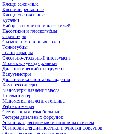
Клещи зажимные
Клещи переставные
Клещи специальные
Кусачки
Наборы съемников и пассатижей
Пассатижи и плоскогубцы
Стрипперы
Съемники стопорных колец
Тонкогубцы
Трансформеры
Слесарно-столярный инструмент
Молотки, кувалды,киянки
Диагностический инструмент
Вакуумметры
Диагностика систем охлаждения
Компрессометры
Манометры давления масла
Пневмотестеры
Манометры давления топлива
Рефрактометры
Стетоскопы автомобильные
Тестеры дизельных форсунок
Установки для промывки топливных систем
Установки для диагностики и очистки форсунок
Оборудование для автосервиса