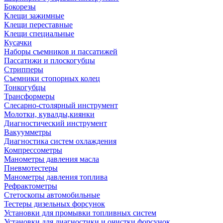
Бокорезы
Клещи зажимные
Клещи переставные
Клещи специальные
Кусачки
Наборы съемников и пассатижей
Пассатижи и плоскогубцы
Стрипперы
Съемники стопорных колец
Тонкогубцы
Трансформеры
Слесарно-столярный инструмент
Молотки, кувалды,киянки
Диагностический инструмент
Вакуумметры
Диагностика систем охлаждения
Компрессометры
Манометры давления масла
Пневмотестеры
Манометры давления топлива
Рефрактометры
Стетоскопы автомобильные
Тестеры дизельных форсунок
Установки для промывки топливных систем
Установки для диагностики и очистки форсунок