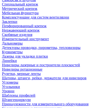
Специальный крепеж
Метрический крепеж
Мебельная фурнитура
Комплектующие для систем вентиляции
Заклепки
Перфорированный крепеж
Нержавеющий крепеж
Скобяные изделия
Измерительный инструмент
Дальномеры
Детекторы проводки, пирометры, тепловизоры
Курвиметры
Лазеры для укладки плитки
Линейки
Нивелиры лазерные и построители плоскостей
Нивелиры ротационные
Рулетки, мерные ленты
Шативы, штанги, рейки, держатели для нивелиров
Угломеры
Угольники
Уровни
Шаблоны профилей
Штангенциркули
Принадлежности для измерительного оборудования