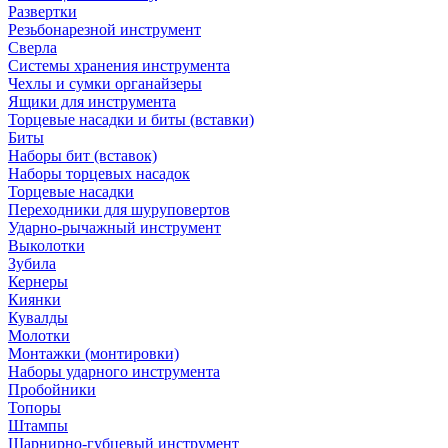
Развертки
Резьбонарезной инструмент
Сверла
Системы хранения инструмента
Чехлы и сумки органайзеры
Ящики для инструмента
Торцевые насадки и биты (вставки)
Биты
Наборы бит (вставок)
Наборы торцевых насадок
Торцевые насадки
Переходники для шуруповертов
Ударно-рычажный инструмент
Выколотки
Зубила
Кернеры
Киянки
Кувалды
Молотки
Монтажки (монтировки)
Наборы ударного инструмента
Пробойники
Топоры
Штампы
Шарнирно-губцевый инструмент