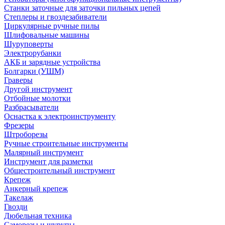
Станки заточные для заточки пильных цепей
Степлеры и гвоздезабиватели
Циркулярные ручные пилы
Шлифовальные машины
Шуруповерты
Электрорубанки
АКБ и зарядные устройства
Болгарки (УШМ)
Граверы
Другой инструмент
Отбойные молотки
Разбрасыватели
Оснастка к электроинструменту
Фрезеры
Штроборезы
Ручные строительные инструменты
Малярный инструмент
Инструмент для разметки
Общестроительный инструмент
Крепеж
Анкерный крепеж
Такелаж
Гвозди
Дюбельная техника
Саморезы и шурупы