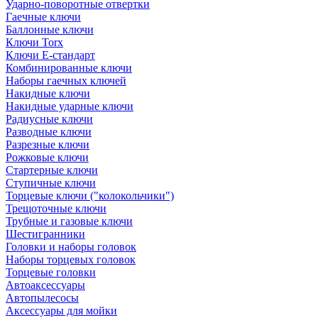
Ударно-поворотные отвертки
Гаечные ключи
Баллонные ключи
Ключи Torx
Ключи Е-стандарт
Комбинированные ключи
Наборы гаечных ключей
Накидные ключи
Накидные ударные ключи
Радиусные ключи
Разводные ключи
Разрезные ключи
Рожковые ключи
Стартерные ключи
Ступичные ключи
Торцевые ключи ("колокольчики")
Трещоточные ключи
Трубные и газовые ключи
Шестигранники
Головки и наборы головок
Наборы торцевых головок
Торцевые головки
Автоаксессуары
Автопылесосы
Аксессуары для мойки