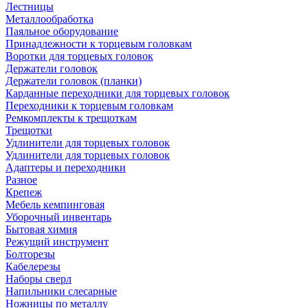
Лестницы
Металлообработка
Паяльное оборудование
Принадлежности к торцевым головкам
Воротки для торцевых головок
Держатели головок
Держатели головок (планки)
Карданные переходники для торцевых головок
Переходники к торцевым головкам
Ремкомплекты к трещоткам
Трещотки
Удлинители для торцевых головок
Удлинители для торцевых головок
Адаптеры и переходники
Разное
Крепеж
Мебель кемпинговая
Уборочный инвентарь
Бытовая химия
Режущий инструмент
Болторезы
Кабелерезы
Наборы сверл
Напильники слесарные
Ножницы по металлу