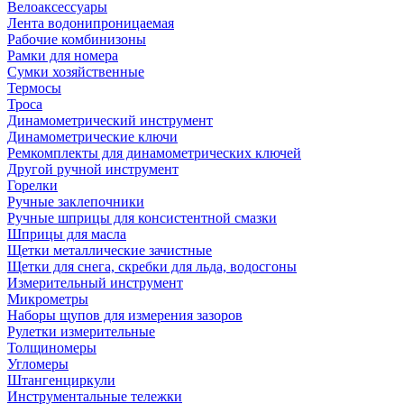
Велоаксессуары
Лента водонипроницаемая
Рабочие комбинизоны
Рамки для номера
Сумки хозяйственные
Термосы
Троса
Динамометрический инструмент
Динамометрические ключи
Ремкомплекты для динамометрических ключей
Другой ручной инструмент
Горелки
Ручные заклепочники
Ручные шприцы для консистентной смазки
Шприцы для масла
Щетки металлические зачистные
Щетки для снега, скребки для льда, водосгоны
Измерительный инструмент
Микрометры
Наборы щупов для измерения зазоров
Рулетки измерительные
Толщиномеры
Угломеры
Штангенциркули
Инструментальные тележки