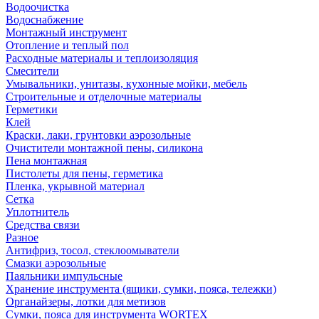
Водоочистка
Водоснабжение
Монтажный инструмент
Отопление и теплый пол
Расходные материалы и теплоизоляция
Смесители
Умывальники, унитазы, кухонные мойки, мебель
Строительные и отделочные материалы
Герметики
Клей
Краски, лаки, грунтовки аэрозольные
Очистители монтажной пены, силикона
Пена монтажная
Пистолеты для пены, герметика
Пленка, укрывной материал
Сетка
Уплотнитель
Средства связи
Разное
Антифриз, тосол, стеклоомыватели
Смазки аэрозольные
Паяльники импульсные
Хранение инструмента (ящики, сумки, пояса, тележки)
Органайзеры, лотки для метизов
Сумки, пояса для инструмента WORTEX