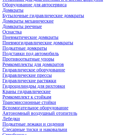
Оборудование для автосервиса
Домкраты
Бутылочные гидравлические домкраты
Домкраты механические
Домкраты реечные
Оснастка
Пневматические домкраты
Пневмогидравлические домкраты
Подкатные домкраты
Подставки под автомобиль
Противооткатные упоры
Ремкомплекты для домкратов
Гидравлическое оборудование
Гидравлические прессы
Гидравлические растяжки
Гидроцилиндры для рихтовки
Краны гидравлические
Ремкомплект к стойкам
Трансмиссионные стойки
Вспомогательное оборудование
Автономный воздушный отопитель
Лебедки
Подкатные лежаки и сидения
Слесарные тиски и наковальни
Струбцины