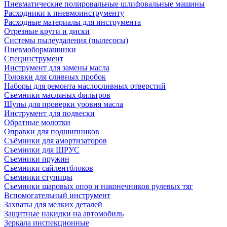
Пневматические полировальные шлифовальные машины
Расходники к пневмоинструменту
Расходные материалы для инструмента
Отрезные круги и диски
Системы пылеудаления (пылесосы)
Пневмобормашинки
Специнструмент
Инструмент для замены масла
Головки для сливных пробок
Наборы для ремонта маслосливных отверстий
Съемники масляных фильтров
Щупы для проверки уровня масла
Инструмент для подвески
Обратные молотки
Оправки для подшипников
Съёмники для амортизаторов
Съемники для ШРУС
Съемники пружин
Съемники сайлентблоков
Съемники ступицы
Съемники шаровых опор и наконечников рулевых тяг
Вспомогательный инструмент
Захваты для мелких деталей
Защитные накидки на автомобиль
Зеркала инспекционные