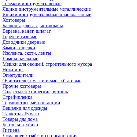
Тележки инструментальные
Ящики инструментальные металлические
Ящики инструментальные пластмассовые
Хозтовары
Баллоны для газа, автоклавы
Веревка, канат, шпагат
Горелки газовые
Доводчики дверные
Замки, защелки
Изолента, скотч, ленты
Лампы паяльные
Мешки для овощей, строительного мусора
Ножницы
Огнетушители
Очистители, смазки и масла бытовые
Прочие хозтовары
Салфетки технические, ветошь
Стрейчпленка
Термометры, метеостанции
Вешалки для одежды
Туалетная бумага
Товары для дома
Бытовая техника
Гигиена
Домашнее хозяйство и организация