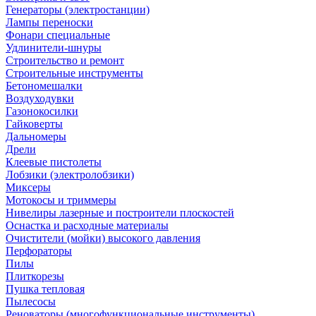
Генераторы (электростанции)
Лампы переноски
Фонари специальные
Удлинители-шнуры
Строительство и ремонт
Строительные инструменты
Бетономешалки
Воздуходувки
Газонокосилки
Гайковерты
Дальномеры
Дрели
Клеевые пистолеты
Лобзики (электролобзики)
Миксеры
Мотокосы и триммеры
Нивелиры лазерные и построители плоскостей
Оснастка и расходные материалы
Очистители (мойки) высокого давления
Перфораторы
Пилы
Плиткорезы
Пушка тепловая
Пылесосы
Реноваторы (многофункциональные инструменты)