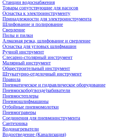
Станции водоснабжения
Товары сопутствующие для насосов
Оснастка к электроинструменту
Принадлежности для электроинструмента
Шлифование и полирование
Сверление
Пилы и пилки
Алмазная резка, шлифование и сверление
Оснастка для угловых шлифмашин
Ручной инструмент
Слесарно-столярный инструмент
Малярный инструмент
Общестроительный инструмент
Штукатурно-отделочный инструмент
Правила
Пневматическое и гидравлическое оборудование
Пневмоскобо(гвозде)забиватели
Пневмостеплеры
Пневмошлифмашины
Отбойные пневмомолотки
Пневмограверы
Соединения для пневмоинструмента
Сантехника
Водонагреватели
Водоотведение (Канализация)