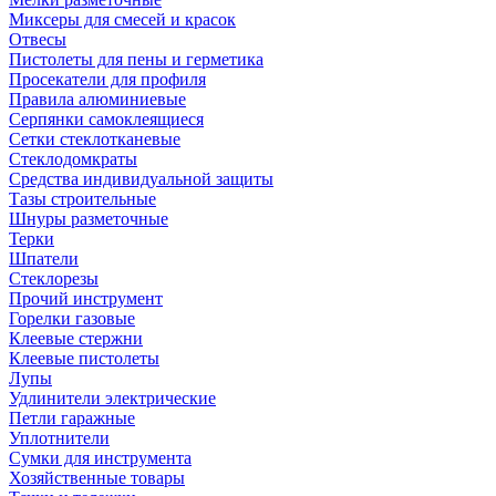
Миксеры для смесей и красок
Отвесы
Пистолеты для пены и герметика
Просекатели для профиля
Правила алюминиевые
Серпянки самоклеящиеся
Сетки стеклотканевые
Стеклодомкраты
Средства индивидуальной защиты
Тазы строительные
Шнуры разметочные
Терки
Шпатели
Стеклорезы
Прочий инструмент
Горелки газовые
Клеевые стержни
Клеевые пистолеты
Лупы
Удлинители электрические
Петли гаражные
Уплотнители
Сумки для инструмента
Хозяйственные товары