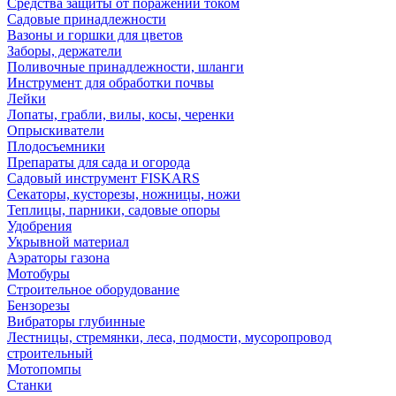
Средства защиты от поражений током
Садовые принадлежности
Вазоны и горшки для цветов
Заборы, держатели
Поливочные принадлежности, шланги
Инструмент для обработки почвы
Лейки
Лопаты, грабли, вилы, косы, черенки
Опрыскиватели
Плодосъемники
Препараты для сада и огорода
Садовый инструмент FISKARS
Секаторы, кусторезы, ножницы, ножи
Теплицы, парники, садовые опоры
Удобрения
Укрывной материал
Аэраторы газона
Мотобуры
Строительное оборудование
Бензорезы
Вибраторы глубинные
Лестницы, стремянки, леса, подмости, мусоропровод
строительный
Мотопомпы
Станки