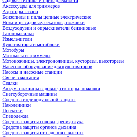
Садовая техника и принадлежности
Аксессуары для триммеров
Аэраторы газона
Бензопилы и пилы цепные электрические
Ножницы садовые, секаторы, ножовки
Воздуходувки и опрыскиватели бензиновые
Газонокосилки
Измельчители
Культиваторы и мотоблоки
Мотобуры
Мотокосы и триммеры
Мотоножницы, электроножницы, кусторезы, высоторезы
Навесное оборудование для культиваторов
Насосы и насосные станции
Свечи зажигания
Сеялки
Аккум. ножницы садовые, секаторы, ножовки
Снегоуборочные машины
Средства индивидуальной защиты
Наколенники
Перчатки
Спецодежда
Средства защиты головы,зрения,слуха
Средства защиты органов дыхания
Средства защиты от падения с высоты