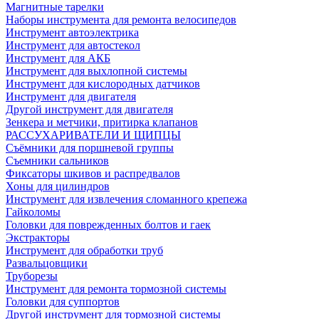
Магнитные тарелки
Наборы инструмента для ремонта велосипедов
Инструмент автоэлектрика
Инструмент для автостекол
Инструмент для АКБ
Инструмент для выхлопной системы
Инструмент для кислородных датчиков
Инструмент для двигателя
Другой инструмент для двигателя
Зенкера и метчики, притирка клапанов
РАССУХАРИВАТЕЛИ И ЩИПЦЫ
Съёмники для поршневой группы
Съемники сальников
Фиксаторы шкивов и распредвалов
Хоны для цилиндров
Инструмент для извлечения сломанного крепежа
Гайколомы
Головки для поврежденных болтов и гаек
Экстракторы
Инструмент для обработки труб
Развальцовщики
Труборезы
Инструмент для ремонта тормозной системы
Головки для суппортов
Другой инструмент для тормозной системы