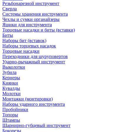
Резьбонарезной инструмент
Сверла
Системы хранения инструмента
Чехлы и сумки органайзеры
Ящики для инструмента
Торцевые насадки и биты (вставки)
Биты
Наборы бит (вставок)
Наборы торцевых насадок
Торцевые насадки
Переходники для шуруповертов
Ударно-рычажный инструмент
Выколотки
Зубила
Кернеры
Киянки
Кувалды
Молотки
Монтажки (монтировки)
Наборы ударного инструмента
Пробойники
Топоры
Штампы
Шарнирно-губцевый инструмент
Бокорезы