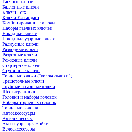
Гаечные ключи
Баллонные ключи
Ключи Torx
Ключи Е-стандарт
Комбинированные ключи
Наборы гаечных ключей
Накидные ключи
Накидные ударные ключи
Радиусные ключи
Разводные ключи
Разрезные ключи
Рожковые ключи
Стартерные ключи
Ступичные ключи
Торцевые ключи ("колокольчики")
Трещоточные ключи
Трубные и газовые ключи
Шестигранники
Головки и наборы головок
Наборы торцевых головок
Торцевые головки
Автоаксессуары
Автопылесосы
Аксессуары для мойки
Велоаксессуары