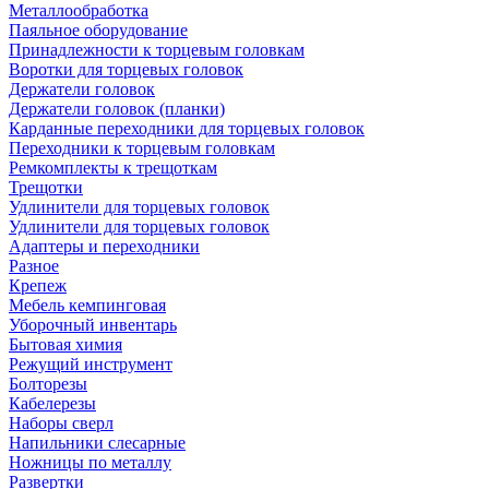
Металлообработка
Паяльное оборудование
Принадлежности к торцевым головкам
Воротки для торцевых головок
Держатели головок
Держатели головок (планки)
Карданные переходники для торцевых головок
Переходники к торцевым головкам
Ремкомплекты к трещоткам
Трещотки
Удлинители для торцевых головок
Удлинители для торцевых головок
Адаптеры и переходники
Разное
Крепеж
Мебель кемпинговая
Уборочный инвентарь
Бытовая химия
Режущий инструмент
Болторезы
Кабелерезы
Наборы сверл
Напильники слесарные
Ножницы по металлу
Развертки