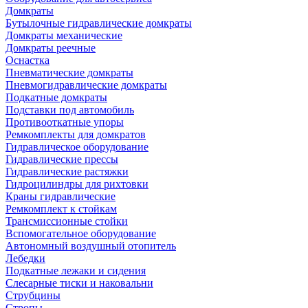
Домкраты
Бутылочные гидравлические домкраты
Домкраты механические
Домкраты реечные
Оснастка
Пневматические домкраты
Пневмогидравлические домкраты
Подкатные домкраты
Подставки под автомобиль
Противооткатные упоры
Ремкомплекты для домкратов
Гидравлическое оборудование
Гидравлические прессы
Гидравлические растяжки
Гидроцилиндры для рихтовки
Краны гидравлические
Ремкомплект к стойкам
Трансмиссионные стойки
Вспомогательное оборудование
Автономный воздушный отопитель
Лебедки
Подкатные лежаки и сидения
Слесарные тиски и наковальни
Струбцины
Стропы