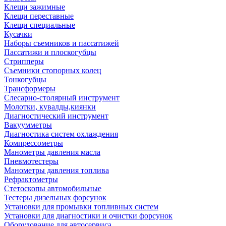
Клещи зажимные
Клещи переставные
Клещи специальные
Кусачки
Наборы съемников и пассатижей
Пассатижи и плоскогубцы
Стрипперы
Съемники стопорных колец
Тонкогубцы
Трансформеры
Слесарно-столярный инструмент
Молотки, кувалды,киянки
Диагностический инструмент
Вакуумметры
Диагностика систем охлаждения
Компрессометры
Манометры давления масла
Пневмотестеры
Манометры давления топлива
Рефрактометры
Стетоскопы автомобильные
Тестеры дизельных форсунок
Установки для промывки топливных систем
Установки для диагностики и очистки форсунок
Оборудование для автосервиса