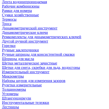
Лента водонипроницаемая
Рабочие комбинизоны
Рамки для номера
Сумки хозяйственные
Термосы
Троса
Динамометрический инструмент
Динамометрические ключи
Ремкомплекты для динамометрических ключей
Другой ручной инструмент
Горелки
Ручные заклепочники
Ручные шприцы для консистентной смазки
Шприцы для масла
Щетки металлические зачистные
Щетки для снега, скребки для льда, водосгоны
Измерительный инструмент
Микрометры
Наборы щупов для измерения зазоров
Рулетки измерительные
Толщиномеры
Угломеры
Штангенциркули
Инструментальные тележки
Лестницы