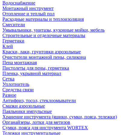
Водоснабжение
Монтажный инструмент
Отопление и теплый пол
Расходные материалы и теплоизоляция
Смесители
Умывальники, унитазы, кухонные мойки, мебель
Строительные и отделочные материалы
Герметики
Клей
Краски, лаки, грунтовки аэрозольные
Очистители монтажной пены, силикона
Пена монтажная
Пистолеты для пены, герметика
Пленка, укрывной материал
Сетка
Уплотнитель
Средства связи
Разное
Антифриз, тосол, стеклоомыватели
Смазки аэрозольные
Паяльники импульсные
Хранение инструмента (ящики, сумки, пояса, тележки)
Органайзеры, лотки для метизов
Сумки, пояса для инструмента WORTEX
Тележки инструментальные