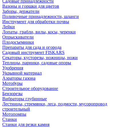
Садовые принадлежности
Вазоны и горшки для цветов
Заборы, держатели
Поливочные принадлежности, шланги
Инструмент для обработки почвы
Лейки
Лопаты, грабли, вилы, косы, черенки
Опрыскиватели
Плодосъемники
Препараты для сада и огорода
Садовый инструмент FISKARS
Секаторы, кусторезы, ножницы, ножи
Теплицы, парники, садовые опоры
Удобрения
Укрывной материал
Аэраторы газона
Мотобуры
Строительное оборудование
Бензорезы
Вибраторы глубинные
Лестницы, стремянки, леса, подмости, мусоропровод
строительный
Мотопомпы
Станки
Станки для резки камня