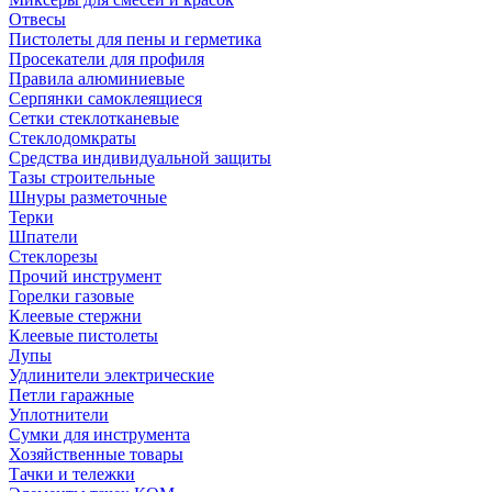
Отвесы
Пистолеты для пены и герметика
Просекатели для профиля
Правила алюминиевые
Серпянки самоклеящиеся
Сетки стеклотканевые
Стеклодомкраты
Средства индивидуальной защиты
Тазы строительные
Шнуры разметочные
Терки
Шпатели
Стеклорезы
Прочий инструмент
Горелки газовые
Клеевые стержни
Клеевые пистолеты
Лупы
Удлинители электрические
Петли гаражные
Уплотнители
Сумки для инструмента
Хозяйственные товары
Тачки и тележки