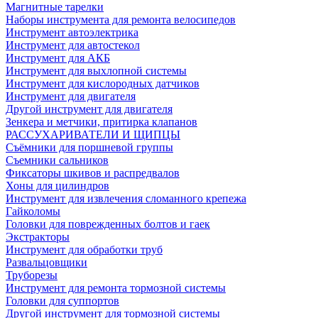
Магнитные тарелки
Наборы инструмента для ремонта велосипедов
Инструмент автоэлектрика
Инструмент для автостекол
Инструмент для АКБ
Инструмент для выхлопной системы
Инструмент для кислородных датчиков
Инструмент для двигателя
Другой инструмент для двигателя
Зенкера и метчики, притирка клапанов
РАССУХАРИВАТЕЛИ И ЩИПЦЫ
Съёмники для поршневой группы
Съемники сальников
Фиксаторы шкивов и распредвалов
Хоны для цилиндров
Инструмент для извлечения сломанного крепежа
Гайколомы
Головки для поврежденных болтов и гаек
Экстракторы
Инструмент для обработки труб
Развальцовщики
Труборезы
Инструмент для ремонта тормозной системы
Головки для суппортов
Другой инструмент для тормозной системы