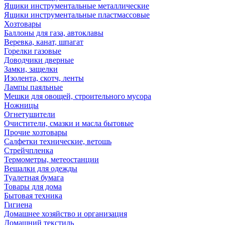
Ящики инструментальные металлические
Ящики инструментальные пластмассовые
Хозтовары
Баллоны для газа, автоклавы
Веревка, канат, шпагат
Горелки газовые
Доводчики дверные
Замки, защелки
Изолента, скотч, ленты
Лампы паяльные
Мешки для овощей, строительного мусора
Ножницы
Огнетушители
Очистители, смазки и масла бытовые
Прочие хозтовары
Салфетки технические, ветошь
Стрейчпленка
Термометры, метеостанции
Вешалки для одежды
Туалетная бумага
Товары для дома
Бытовая техника
Гигиена
Домашнее хозяйство и организация
Домашний текстиль