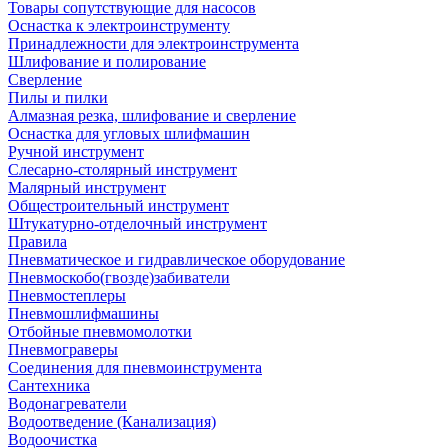
Товары сопутствующие для насосов
Оснастка к электроинструменту
Принадлежности для электроинструмента
Шлифование и полирование
Сверление
Пилы и пилки
Алмазная резка, шлифование и сверление
Оснастка для угловых шлифмашин
Ручной инструмент
Слесарно-столярный инструмент
Малярный инструмент
Общестроительный инструмент
Штукатурно-отделочный инструмент
Правила
Пневматическое и гидравлическое оборудование
Пневмоскобо(гвозде)забиватели
Пневмостеплеры
Пневмошлифмашины
Отбойные пневмомолотки
Пневмограверы
Соединения для пневмоинструмента
Сантехника
Водонагреватели
Водоотведение (Канализация)
Водоочистка