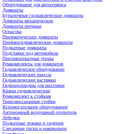
Оборудование для автосервиса
Домкраты
Бутылочные гидравлические домкраты
Домкраты механические
Домкраты реечные
Оснастка
Пневматические домкраты
Пневмогидравлические домкраты
Подкатные домкраты
Подставки под автомобиль
Противооткатные упоры
Ремкомплекты для домкратов
Гидравлическое оборудование
Гидравлические прессы
Гидравлические растяжки
Гидроцилиндры для рихтовки
Краны гидравлические
Ремкомплект к стойкам
Трансмиссионные стойки
Вспомогательное оборудование
Автономный воздушный отопитель
Лебедки
Подкатные лежаки и сидения
Слесарные тиски и наковальни
Струбцины