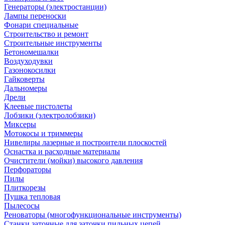
Генераторы (электростанции)
Лампы переноски
Фонари специальные
Строительство и ремонт
Строительные инструменты
Бетономешалки
Воздуходувки
Газонокосилки
Гайковерты
Дальномеры
Дрели
Клеевые пистолеты
Лобзики (электролобзики)
Миксеры
Мотокосы и триммеры
Нивелиры лазерные и построители плоскостей
Оснастка и расходные материалы
Очистители (мойки) высокого давления
Перфораторы
Пилы
Плиткорезы
Пушка тепловая
Пылесосы
Реноваторы (многофункциональные инструменты)
Станки заточные для заточки пильных цепей