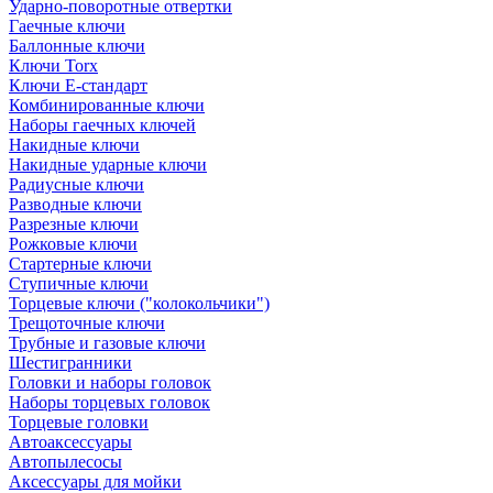
Ударно-поворотные отвертки
Гаечные ключи
Баллонные ключи
Ключи Torx
Ключи Е-стандарт
Комбинированные ключи
Наборы гаечных ключей
Накидные ключи
Накидные ударные ключи
Радиусные ключи
Разводные ключи
Разрезные ключи
Рожковые ключи
Стартерные ключи
Ступичные ключи
Торцевые ключи ("колокольчики")
Трещоточные ключи
Трубные и газовые ключи
Шестигранники
Головки и наборы головок
Наборы торцевых головок
Торцевые головки
Автоаксессуары
Автопылесосы
Аксессуары для мойки