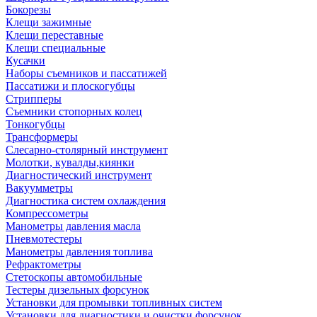
Бокорезы
Клещи зажимные
Клещи переставные
Клещи специальные
Кусачки
Наборы съемников и пассатижей
Пассатижи и плоскогубцы
Стрипперы
Съемники стопорных колец
Тонкогубцы
Трансформеры
Слесарно-столярный инструмент
Молотки, кувалды,киянки
Диагностический инструмент
Вакуумметры
Диагностика систем охлаждения
Компрессометры
Манометры давления масла
Пневмотестеры
Манометры давления топлива
Рефрактометры
Стетоскопы автомобильные
Тестеры дизельных форсунок
Установки для промывки топливных систем
Установки для диагностики и очистки форсунок