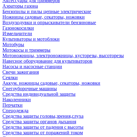
Аксессуары для триммеров
Аэраторы газона
Бензопилы и пилы цепные электрические
Ножницы садовые, секаторы, ножовки
Воздуходувки и опрыскиватели бензиновые
Газонокосилки
Измельчители
Культиваторы и мотоблоки
Мотобуры
Мотокосы и триммеры
Мотоножницы, электроножницы, кусторезы, высоторезы
Навесное оборудование для культиваторов
Насосы и насосные станции
Свечи зажигания
Сеялки
Аккум. ножницы садовые, секаторы, ножовки
Снегоуборочные машины
Средства индивидуальной защиты
Наколенники
Перчатки
Спецодежда
Средства защиты головы,зрения,слуха
Средства защиты органов дыхания
Средства защиты от падения с высоты
Средства защиты от поражений током