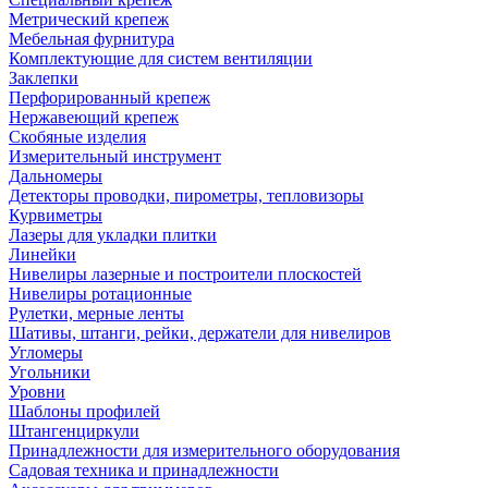
Метрический крепеж
Мебельная фурнитура
Комплектующие для систем вентиляции
Заклепки
Перфорированный крепеж
Нержавеющий крепеж
Скобяные изделия
Измерительный инструмент
Дальномеры
Детекторы проводки, пирометры, тепловизоры
Курвиметры
Лазеры для укладки плитки
Линейки
Нивелиры лазерные и построители плоскостей
Нивелиры ротационные
Рулетки, мерные ленты
Шативы, штанги, рейки, держатели для нивелиров
Угломеры
Угольники
Уровни
Шаблоны профилей
Штангенциркули
Принадлежности для измерительного оборудования
Садовая техника и принадлежности