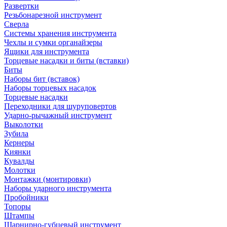
Развертки
Резьбонарезной инструмент
Сверла
Системы хранения инструмента
Чехлы и сумки органайзеры
Ящики для инструмента
Торцевые насадки и биты (вставки)
Биты
Наборы бит (вставок)
Наборы торцевых насадок
Торцевые насадки
Переходники для шуруповертов
Ударно-рычажный инструмент
Выколотки
Зубила
Кернеры
Киянки
Кувалды
Молотки
Монтажки (монтировки)
Наборы ударного инструмента
Пробойники
Топоры
Штампы
Шарнирно-губцевый инструмент