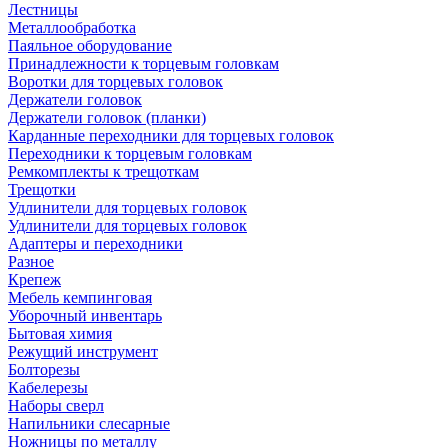
Лестницы
Металлообработка
Паяльное оборудование
Принадлежности к торцевым головкам
Воротки для торцевых головок
Держатели головок
Держатели головок (планки)
Карданные переходники для торцевых головок
Переходники к торцевым головкам
Ремкомплекты к трещоткам
Трещотки
Удлинители для торцевых головок
Удлинители для торцевых головок
Адаптеры и переходники
Разное
Крепеж
Мебель кемпинговая
Уборочный инвентарь
Бытовая химия
Режущий инструмент
Болторезы
Кабелерезы
Наборы сверл
Напильники слесарные
Ножницы по металлу