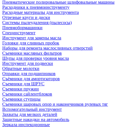
Пневматические полировальные шлифовальные машины
Расходники к пневмоинструменту
Расходные материалы для инструмента
Отрезные круги и диски
Системы пылеудаления (пылесосы)
Пневмобормашинки
Специнструмент
Инструмент для замены масла
Головки для сливных пробок
Наборы для ремонта маслосливных отверстий
Съемники масляных фильтров
Щупы для проверки уровня масла
Инструмент для подвески
Обратные молотки
Оправки для подшипников
Съёмники для амортизаторов
Съемники для ШРУС
Съемники пружин
Съемники сайлентблоков
Съемники ступицы
Съемники шаровых опор и наконечников рулевых тяг
Вспомогательный инструмент
Захваты для мелких деталей
Защитные накидки на автомобиль
Зеркала инспекционные