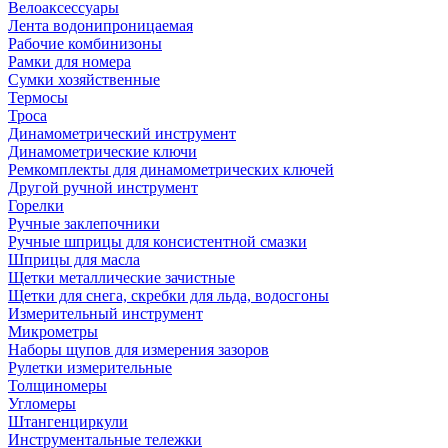
Велоаксессуары
Лента водонипроницаемая
Рабочие комбинизоны
Рамки для номера
Сумки хозяйственные
Термосы
Троса
Динамометрический инструмент
Динамометрические ключи
Ремкомплекты для динамометрических ключей
Другой ручной инструмент
Горелки
Ручные заклепочники
Ручные шприцы для консистентной смазки
Шприцы для масла
Щетки металлические зачистные
Щетки для снега, скребки для льда, водосгоны
Измерительный инструмент
Микрометры
Наборы щупов для измерения зазоров
Рулетки измерительные
Толщиномеры
Угломеры
Штангенциркули
Инструментальные тележки