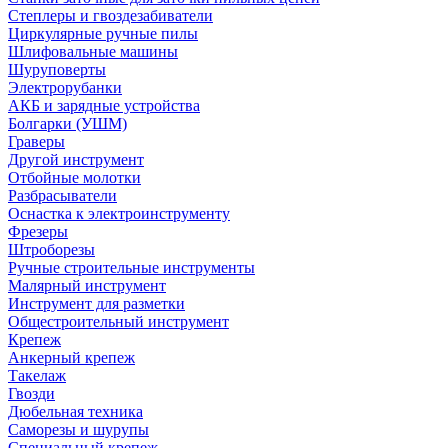
Степлеры и гвоздезабиватели
Циркулярные ручные пилы
Шлифовальные машины
Шуруповерты
Электрорубанки
АКБ и зарядные устройства
Болгарки (УШМ)
Граверы
Другой инструмент
Отбойные молотки
Разбрасыватели
Оснастка к электроинструменту
Фрезеры
Штроборезы
Ручные строительные инструменты
Малярный инструмент
Инструмент для разметки
Общестроительный инструмент
Крепеж
Анкерный крепеж
Такелаж
Гвозди
Дюбельная техника
Саморезы и шурупы
Специальный крепеж