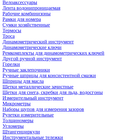
Велоаксессуары
Лента водонипроницаемая
Рабочие комбинизоны
Рамки для номера
Сумки хозяйственные
Термосы
Троса
Динамометрический инструмент
Динамометрические ключи
Ремкомплекты для динамометрических ключей
Другой ручной инструмент
Горелки
Ручные заклепочники
Ручные шприцы для консистентной смазки
Шприцы для масла
Щетки металлические зачистные
Щетки для снега, скребки для льда, водосгоны
Измерительный инструмент
Микрометры
Наборы щупов для измерения зазоров
Рулетки измерительные
Толщиномеры
Угломеры
Штангенциркули
Инструментальные тележки