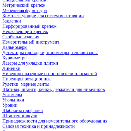
Метрический крепеж
Мебельная фурнитура
Комплектующие для систем вентиляции
Заклепки
Перфорированный крепеж
Нержавеющий крепеж
Скобяные изделия
Измерительный инструмент
Дальномеры
Детекторы проводки, пирометры, тепловизоры
Курвиметры
Лазеры для укладки плитки
Линейки
Нивелиры лазерные и построители плоскостей
Нивелиры ротационные
Рулетки, мерные ленты
Шативы, штанги, рейки, держатели для нивелиров
Угломеры
Угольники
Уровни
Шаблоны профилей
Штангенциркули
Принадлежности для измерительного оборудования
Садовая техника и принадлежности