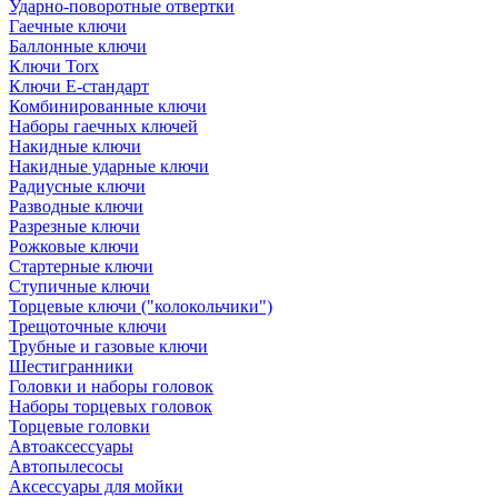
Ударно-поворотные отвертки
Гаечные ключи
Баллонные ключи
Ключи Torx
Ключи Е-стандарт
Комбинированные ключи
Наборы гаечных ключей
Накидные ключи
Накидные ударные ключи
Радиусные ключи
Разводные ключи
Разрезные ключи
Рожковые ключи
Стартерные ключи
Ступичные ключи
Торцевые ключи ("колокольчики")
Трещоточные ключи
Трубные и газовые ключи
Шестигранники
Головки и наборы головок
Наборы торцевых головок
Торцевые головки
Автоаксессуары
Автопылесосы
Аксессуары для мойки