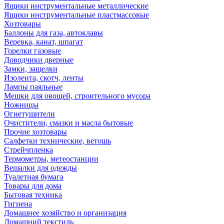
Ящики инструментальные металлические
Ящики инструментальные пластмассовые
Хозтовары
Баллоны для газа, автоклавы
Веревка, канат, шпагат
Горелки газовые
Доводчики дверные
Замки, защелки
Изолента, скотч, ленты
Лампы паяльные
Мешки для овощей, строительного мусора
Ножницы
Огнетушители
Очистители, смазки и масла бытовые
Прочие хозтовары
Салфетки технические, ветошь
Стрейчпленка
Термометры, метеостанции
Вешалки для одежды
Туалетная бумага
Товары для дома
Бытовая техника
Гигиена
Домашнее хозяйство и организация
Домашний текстиль