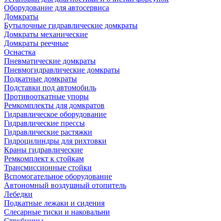
Оборудование для автосервиса
Домкраты
Бутылочные гидравлические домкраты
Домкраты механические
Домкраты реечные
Оснастка
Пневматические домкраты
Пневмогидравлические домкраты
Подкатные домкраты
Подставки под автомобиль
Противооткатные упоры
Ремкомплекты для домкратов
Гидравлическое оборудование
Гидравлические прессы
Гидравлические растяжки
Гидроцилиндры для рихтовки
Краны гидравлические
Ремкомплект к стойкам
Трансмиссионные стойки
Вспомогательное оборудование
Автономный воздушный отопитель
Лебедки
Подкатные лежаки и сидения
Слесарные тиски и наковальни
Струбцины