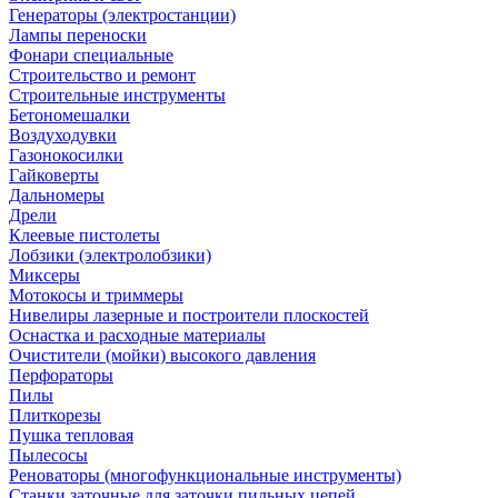
Генераторы (электростанции)
Лампы переноски
Фонари специальные
Строительство и ремонт
Строительные инструменты
Бетономешалки
Воздуходувки
Газонокосилки
Гайковерты
Дальномеры
Дрели
Клеевые пистолеты
Лобзики (электролобзики)
Миксеры
Мотокосы и триммеры
Нивелиры лазерные и построители плоскостей
Оснастка и расходные материалы
Очистители (мойки) высокого давления
Перфораторы
Пилы
Плиткорезы
Пушка тепловая
Пылесосы
Реноваторы (многофункциональные инструменты)
Станки заточные для заточки пильных цепей