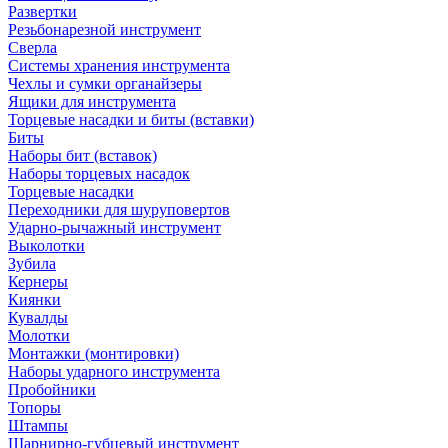
Развертки
Резьбонарезной инструмент
Сверла
Системы хранения инструмента
Чехлы и сумки органайзеры
Ящики для инструмента
Торцевые насадки и биты (вставки)
Биты
Наборы бит (вставок)
Наборы торцевых насадок
Торцевые насадки
Переходники для шуруповертов
Ударно-рычажный инструмент
Выколотки
Зубила
Кернеры
Киянки
Кувалды
Молотки
Монтажки (монтировки)
Наборы ударного инструмента
Пробойники
Топоры
Штампы
Шарнирно-губцевый инструмент