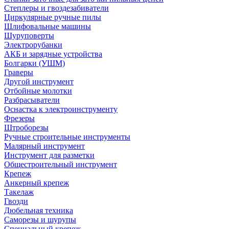
Степлеры и гвоздезабиватели
Циркулярные ручные пилы
Шлифовальные машины
Шуруповерты
Электрорубанки
АКБ и зарядные устройства
Болгарки (УШМ)
Граверы
Другой инструмент
Отбойные молотки
Разбрасыватели
Оснастка к электроинструменту
Фрезеры
Штроборезы
Ручные строительные инструменты
Малярный инструмент
Инструмент для разметки
Общестроительный инструмент
Крепеж
Анкерный крепеж
Такелаж
Гвозди
Дюбельная техника
Саморезы и шурупы
Специальный крепеж