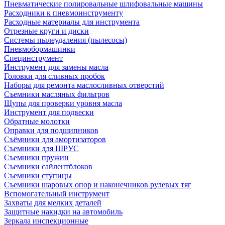
Пневматические полировальные шлифовальные машины
Расходники к пневмоинструменту
Расходные материалы для инструмента
Отрезные круги и диски
Системы пылеудаления (пылесосы)
Пневмобормашинки
Специнструмент
Инструмент для замены масла
Головки для сливных пробок
Наборы для ремонта маслосливных отверстий
Съемники масляных фильтров
Щупы для проверки уровня масла
Инструмент для подвески
Обратные молотки
Оправки для подшипников
Съёмники для амортизаторов
Съемники для ШРУС
Съемники пружин
Съемники сайлентблоков
Съемники ступицы
Съемники шаровых опор и наконечников рулевых тяг
Вспомогательный инструмент
Захваты для мелких деталей
Защитные накидки на автомобиль
Зеркала инспекционные