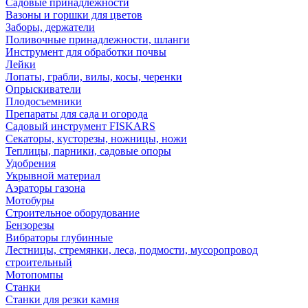
Садовые принадлежности
Вазоны и горшки для цветов
Заборы, держатели
Поливочные принадлежности, шланги
Инструмент для обработки почвы
Лейки
Лопаты, грабли, вилы, косы, черенки
Опрыскиватели
Плодосъемники
Препараты для сада и огорода
Садовый инструмент FISKARS
Секаторы, кусторезы, ножницы, ножи
Теплицы, парники, садовые опоры
Удобрения
Укрывной материал
Аэраторы газона
Мотобуры
Строительное оборудование
Бензорезы
Вибраторы глубинные
Лестницы, стремянки, леса, подмости, мусоропровод
строительный
Мотопомпы
Станки
Станки для резки камня