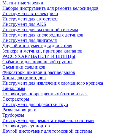
Магнитные тарелки
Наборы инструмента для ремонта велосипедов
Инструмент автоэлектрика
Инструмент для автостекол
Инструмент для АКБ
Инструмент для выхлопной системы
Инструмент для кислородных датчиков
Инструмент для двигателя
Другой инструмент для двигателя
Зенкера и метчики, притирка клапанов
РАССУХАРИВАТЕЛИ И ЩИПЦЫ
Съёмники для поршневой группы
Съемники сальников
Фиксаторы шкивов и распредвалов
Хоны для цилиндров
Инструмент для извлечения сломанного крепежа
Гайколомы
Головки для поврежденных болтов и гаек
Экстракторы
Инструмент для обработки труб
Развальцовщики
Труборезы
Инструмент для ремонта тормозной системы
Головки для суппортов
Другой инструмент для тормозной системы