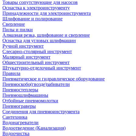
Товары сопутствующие для насосов
Оснастка к электроинструменту
Принадлежности для электроинструмента
Шлифование и полирование
Сверление
Пилы и пилки
Алмазная резка, шлифование и сверление
Оснастка для угловых шлифмашин
Ручной инструмент
Слесарно-столярный инструмент
Малярный инструмент
Общестроительный инструмент
Штукатурно-отделочный инструмент
Правила
Пневматическое и гидравлическое оборудование
Пневмоскобо(гвозде)забиватели
Пневмостеплеры
Пневмошлифмашины
Отбойные пневмомолотки
Пневмограверы
Соединения для пневмоинструмента
Сантехника
Водонагреватели
Водоотведение (Канализация)
Водоочистка