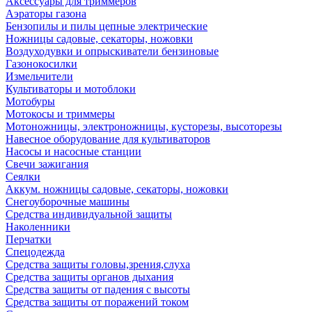
Аксессуары для триммеров
Аэраторы газона
Бензопилы и пилы цепные электрические
Ножницы садовые, секаторы, ножовки
Воздуходувки и опрыскиватели бензиновые
Газонокосилки
Измельчители
Культиваторы и мотоблоки
Мотобуры
Мотокосы и триммеры
Мотоножницы, электроножницы, кусторезы, высоторезы
Навесное оборудование для культиваторов
Насосы и насосные станции
Свечи зажигания
Сеялки
Аккум. ножницы садовые, секаторы, ножовки
Снегоуборочные машины
Средства индивидуальной защиты
Наколенники
Перчатки
Спецодежда
Средства защиты головы,зрения,слуха
Средства защиты органов дыхания
Средства защиты от падения с высоты
Средства защиты от поражений током