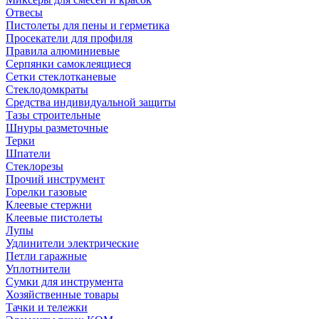
Отвесы
Пистолеты для пены и герметика
Просекатели для профиля
Правила алюминиевые
Серпянки самоклеящиеся
Сетки стеклотканевые
Стеклодомкраты
Средства индивидуальной защиты
Тазы строительные
Шнуры разметочные
Терки
Шпатели
Стеклорезы
Прочий инструмент
Горелки газовые
Клеевые стержни
Клеевые пистолеты
Лупы
Удлинители электрические
Петли гаражные
Уплотнители
Сумки для инструмента
Хозяйственные товары
Тачки и тележки