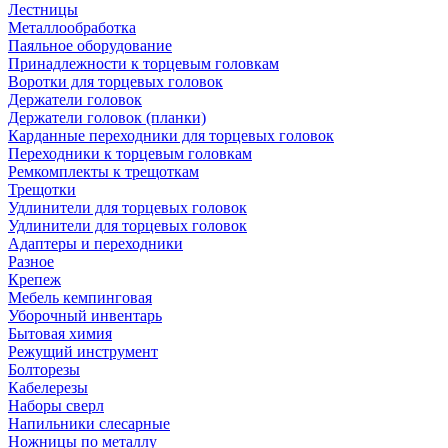
Лестницы
Металлообработка
Паяльное оборудование
Принадлежности к торцевым головкам
Воротки для торцевых головок
Держатели головок
Держатели головок (планки)
Карданные переходники для торцевых головок
Переходники к торцевым головкам
Ремкомплекты к трещоткам
Трещотки
Удлинители для торцевых головок
Удлинители для торцевых головок
Адаптеры и переходники
Разное
Крепеж
Мебель кемпинговая
Уборочный инвентарь
Бытовая химия
Режущий инструмент
Болторезы
Кабелерезы
Наборы сверл
Напильники слесарные
Ножницы по металлу