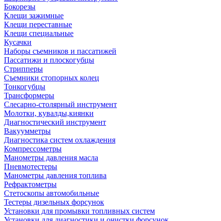
Бокорезы
Клещи зажимные
Клещи переставные
Клещи специальные
Кусачки
Наборы съемников и пассатижей
Пассатижи и плоскогубцы
Стрипперы
Съемники стопорных колец
Тонкогубцы
Трансформеры
Слесарно-столярный инструмент
Молотки, кувалды,киянки
Диагностический инструмент
Вакуумметры
Диагностика систем охлаждения
Компрессометры
Манометры давления масла
Пневмотестеры
Манометры давления топлива
Рефрактометры
Стетоскопы автомобильные
Тестеры дизельных форсунок
Установки для промывки топливных систем
Установки для диагностики и очистки форсунок