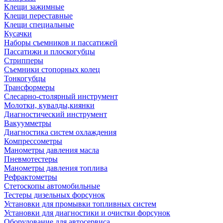
Клещи зажимные
Клещи переставные
Клещи специальные
Кусачки
Наборы съемников и пассатижей
Пассатижи и плоскогубцы
Стрипперы
Съемники стопорных колец
Тонкогубцы
Трансформеры
Слесарно-столярный инструмент
Молотки, кувалды,киянки
Диагностический инструмент
Вакуумметры
Диагностика систем охлаждения
Компрессометры
Манометры давления масла
Пневмотестеры
Манометры давления топлива
Рефрактометры
Стетоскопы автомобильные
Тестеры дизельных форсунок
Установки для промывки топливных систем
Установки для диагностики и очистки форсунок
Оборудование для автосервиса