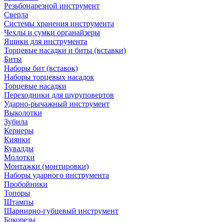
Резьбонарезной инструмент
Сверла
Системы хранения инструмента
Чехлы и сумки органайзеры
Ящики для инструмента
Торцевые насадки и биты (вставки)
Биты
Наборы бит (вставок)
Наборы торцевых насадок
Торцевые насадки
Переходники для шуруповертов
Ударно-рычажный инструмент
Выколотки
Зубила
Кернеры
Киянки
Кувалды
Молотки
Монтажки (монтировки)
Наборы ударного инструмента
Пробойники
Топоры
Штампы
Шарнирно-губцевый инструмент
Бокорезы