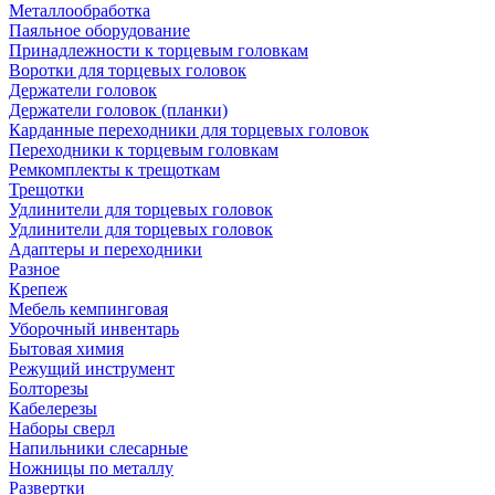
Металлообработка
Паяльное оборудование
Принадлежности к торцевым головкам
Воротки для торцевых головок
Держатели головок
Держатели головок (планки)
Карданные переходники для торцевых головок
Переходники к торцевым головкам
Ремкомплекты к трещоткам
Трещотки
Удлинители для торцевых головок
Удлинители для торцевых головок
Адаптеры и переходники
Разное
Крепеж
Мебель кемпинговая
Уборочный инвентарь
Бытовая химия
Режущий инструмент
Болторезы
Кабелерезы
Наборы сверл
Напильники слесарные
Ножницы по металлу
Развертки