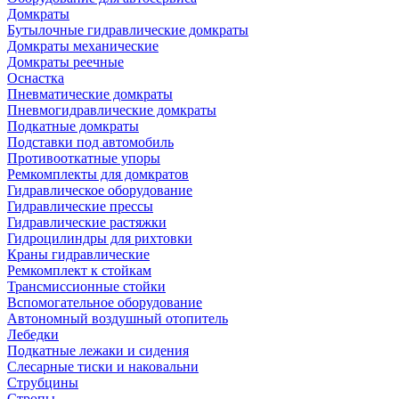
Домкраты
Бутылочные гидравлические домкраты
Домкраты механические
Домкраты реечные
Оснастка
Пневматические домкраты
Пневмогидравлические домкраты
Подкатные домкраты
Подставки под автомобиль
Противооткатные упоры
Ремкомплекты для домкратов
Гидравлическое оборудование
Гидравлические прессы
Гидравлические растяжки
Гидроцилиндры для рихтовки
Краны гидравлические
Ремкомплект к стойкам
Трансмиссионные стойки
Вспомогательное оборудование
Автономный воздушный отопитель
Лебедки
Подкатные лежаки и сидения
Слесарные тиски и наковальни
Струбцины
Стропы