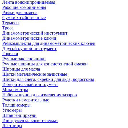
Лента водонипроницаемая
Рабочие комбинизоны
Рамки для номера
Сумки хозяйственные
Термосы
Троса
Динамометрический инструмент
Динамометрические ключи
Ремкомплекты для динамометрических ключей
Другой ручной инструмент
Горелки
Ручные заклепочники
Ручные шприцы для консистентной смазки
Шприцы для масла
Щетки металлические зачистные
Щетки для снега, скребки для льда, водосгоны
Измерительный инструмент
Микрометры
Наборы щупов для измерения зазоров
Рулетки измерительные
Толщиномеры
Угломеры
Штангенциркули
Инструментальные тележки
Лестницы