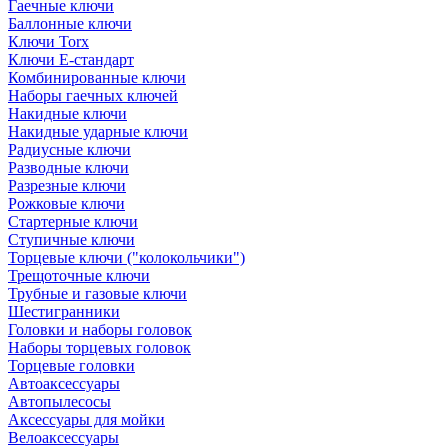
Гаечные ключи
Баллонные ключи
Ключи Torx
Ключи Е-стандарт
Комбинированные ключи
Наборы гаечных ключей
Накидные ключи
Накидные ударные ключи
Радиусные ключи
Разводные ключи
Разрезные ключи
Рожковые ключи
Стартерные ключи
Ступичные ключи
Торцевые ключи ("колокольчики")
Трещоточные ключи
Трубные и газовые ключи
Шестигранники
Головки и наборы головок
Наборы торцевых головок
Торцевые головки
Автоаксессуары
Автопылесосы
Аксессуары для мойки
Велоаксессуары