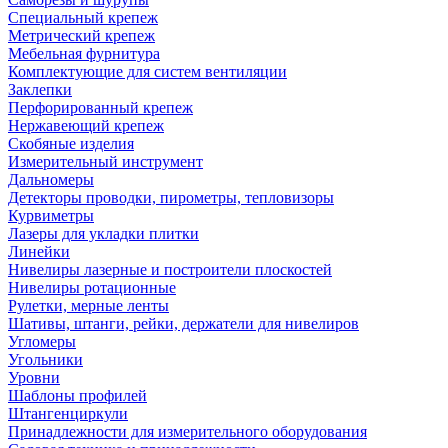
Специальный крепеж
Метрический крепеж
Мебельная фурнитура
Комплектующие для систем вентиляции
Заклепки
Перфорированный крепеж
Нержавеющий крепеж
Скобяные изделия
Измерительный инструмент
Дальномеры
Детекторы проводки, пирометры, тепловизоры
Курвиметры
Лазеры для укладки плитки
Линейки
Нивелиры лазерные и построители плоскостей
Нивелиры ротационные
Рулетки, мерные ленты
Шативы, штанги, рейки, держатели для нивелиров
Угломеры
Угольники
Уровни
Шаблоны профилей
Штангенциркули
Принадлежности для измерительного оборудования