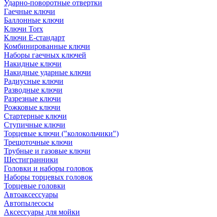
Ударно-поворотные отвертки
Гаечные ключи
Баллонные ключи
Ключи Torx
Ключи Е-стандарт
Комбинированные ключи
Наборы гаечных ключей
Накидные ключи
Накидные ударные ключи
Радиусные ключи
Разводные ключи
Разрезные ключи
Рожковые ключи
Стартерные ключи
Ступичные ключи
Торцевые ключи ("колокольчики")
Трещоточные ключи
Трубные и газовые ключи
Шестигранники
Головки и наборы головок
Наборы торцевых головок
Торцевые головки
Автоаксессуары
Автопылесосы
Аксессуары для мойки