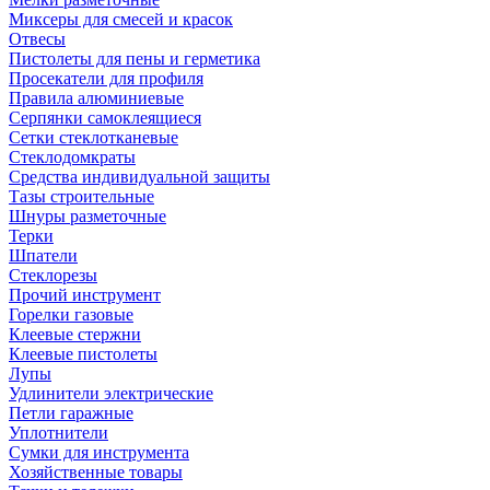
Миксеры для смесей и красок
Отвесы
Пистолеты для пены и герметика
Просекатели для профиля
Правила алюминиевые
Серпянки самоклеящиеся
Сетки стеклотканевые
Стеклодомкраты
Средства индивидуальной защиты
Тазы строительные
Шнуры разметочные
Терки
Шпатели
Стеклорезы
Прочий инструмент
Горелки газовые
Клеевые стержни
Клеевые пистолеты
Лупы
Удлинители электрические
Петли гаражные
Уплотнители
Сумки для инструмента
Хозяйственные товары