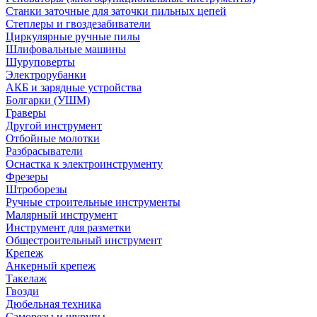
Станки заточные для заточки пильных цепей
Степлеры и гвоздезабиватели
Циркулярные ручные пилы
Шлифовальные машины
Шуруповерты
Электрорубанки
АКБ и зарядные устройства
Болгарки (УШМ)
Граверы
Другой инструмент
Отбойные молотки
Разбрасыватели
Оснастка к электроинструменту
Фрезеры
Штроборезы
Ручные строительные инструменты
Малярный инструмент
Инструмент для разметки
Общестроительный инструмент
Крепеж
Анкерный крепеж
Такелаж
Гвозди
Дюбельная техника
Саморезы и шурупы