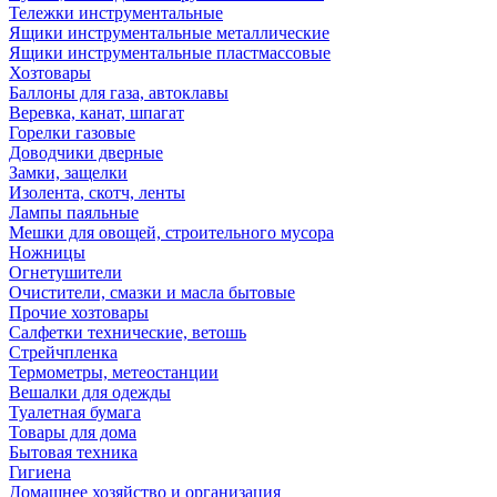
Тележки инструментальные
Ящики инструментальные металлические
Ящики инструментальные пластмассовые
Хозтовары
Баллоны для газа, автоклавы
Веревка, канат, шпагат
Горелки газовые
Доводчики дверные
Замки, защелки
Изолента, скотч, ленты
Лампы паяльные
Мешки для овощей, строительного мусора
Ножницы
Огнетушители
Очистители, смазки и масла бытовые
Прочие хозтовары
Салфетки технические, ветошь
Стрейчпленка
Термометры, метеостанции
Вешалки для одежды
Туалетная бумага
Товары для дома
Бытовая техника
Гигиена
Домашнее хозяйство и организация