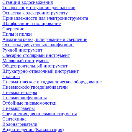
Станции водоснабжения
Товары сопутствующие для насосов
Оснастка к электроинструменту
Принадлежности для электроинструмента
Шлифование и полирование
Сверление
Пилы и пилки
Алмазная резка, шлифование и сверление
Оснастка для угловых шлифмашин
Ручной инструмент
Слесарно-столярный инструмент
Малярный инструмент
Общестроительный инструмент
Штукатурно-отделочный инструмент
Правила
Пневматическое и гидравлическое оборудование
Пневмоскобо(гвозде)забиватели
Пневмостеплеры
Пневмошлифмашины
Отбойные пневмомолотки
Пневмограверы
Соединения для пневмоинструмента
Сантехника
Водонагреватели
Водоотведение (Канализация)