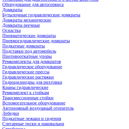
Оборудование для автосервиса
Домкраты
Бутылочные гидравлические домкраты
Домкраты механические
Домкраты реечные
Оснастка
Пневматические домкраты
Пневмогидравлические домкраты
Подкатные домкраты
Подставки под автомобиль
Противооткатные упоры
Ремкомплекты для домкратов
Гидравлическое оборудование
Гидравлические прессы
Гидравлические растяжки
Гидроцилиндры для рихтовки
Краны гидравлические
Ремкомплект к стойкам
Трансмиссионные стойки
Вспомогательное оборудование
Автономный воздушный отопитель
Лебедки
Подкатные лежаки и сидения
Слесарные тиски и наковальни
Струбцины