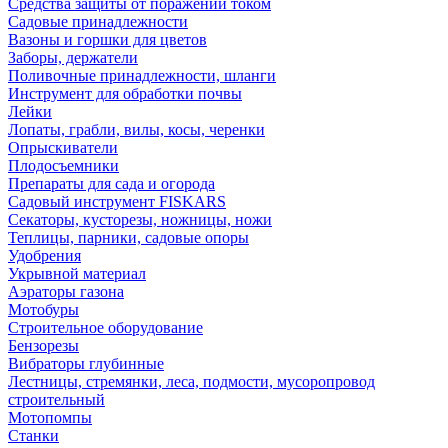
Средства защиты от поражений током
Садовые принадлежности
Вазоны и горшки для цветов
Заборы, держатели
Поливочные принадлежности, шланги
Инструмент для обработки почвы
Лейки
Лопаты, грабли, вилы, косы, черенки
Опрыскиватели
Плодосъемники
Препараты для сада и огорода
Садовый инструмент FISKARS
Секаторы, кусторезы, ножницы, ножи
Теплицы, парники, садовые опоры
Удобрения
Укрывной материал
Аэраторы газона
Мотобуры
Строительное оборудование
Бензорезы
Вибраторы глубинные
Лестницы, стремянки, леса, подмости, мусоропровод
строительный
Мотопомпы
Станки