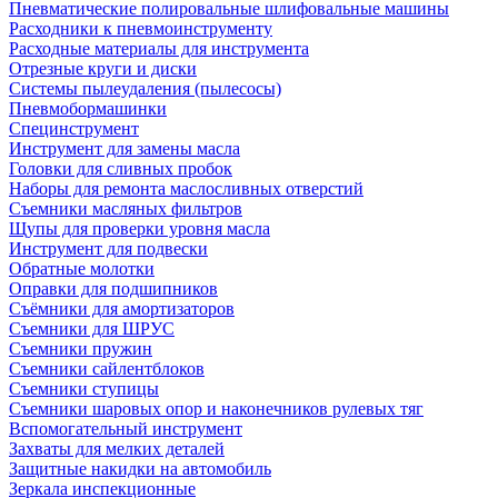
Пневматические полировальные шлифовальные машины
Расходники к пневмоинструменту
Расходные материалы для инструмента
Отрезные круги и диски
Системы пылеудаления (пылесосы)
Пневмобормашинки
Специнструмент
Инструмент для замены масла
Головки для сливных пробок
Наборы для ремонта маслосливных отверстий
Съемники масляных фильтров
Щупы для проверки уровня масла
Инструмент для подвески
Обратные молотки
Оправки для подшипников
Съёмники для амортизаторов
Съемники для ШРУС
Съемники пружин
Съемники сайлентблоков
Съемники ступицы
Съемники шаровых опор и наконечников рулевых тяг
Вспомогательный инструмент
Захваты для мелких деталей
Защитные накидки на автомобиль
Зеркала инспекционные