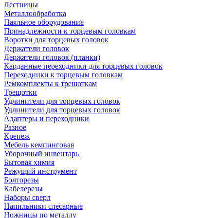
Лестницы
Металлообработка
Паяльное оборудование
Принадлежности к торцевым головкам
Воротки для торцевых головок
Держатели головок
Держатели головок (планки)
Карданные переходники для торцевых головок
Переходники к торцевым головкам
Ремкомплекты к трещоткам
Трещотки
Удлинители для торцевых головок
Удлинители для торцевых головок
Адаптеры и переходники
Разное
Крепеж
Мебель кемпинговая
Уборочный инвентарь
Бытовая химия
Режущий инструмент
Болторезы
Кабелерезы
Наборы сверл
Напильники слесарные
Ножницы по металлу