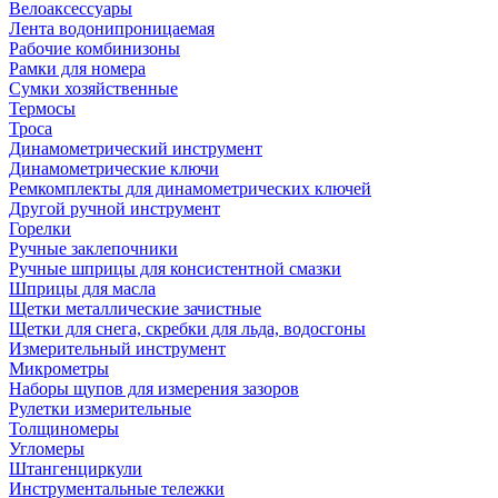
Велоаксессуары
Лента водонипроницаемая
Рабочие комбинизоны
Рамки для номера
Сумки хозяйственные
Термосы
Троса
Динамометрический инструмент
Динамометрические ключи
Ремкомплекты для динамометрических ключей
Другой ручной инструмент
Горелки
Ручные заклепочники
Ручные шприцы для консистентной смазки
Шприцы для масла
Щетки металлические зачистные
Щетки для снега, скребки для льда, водосгоны
Измерительный инструмент
Микрометры
Наборы щупов для измерения зазоров
Рулетки измерительные
Толщиномеры
Угломеры
Штангенциркули
Инструментальные тележки