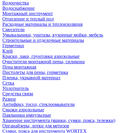
Водоочистка
Водоснабжение
Монтажный инструмент
Отопление и теплый пол
Расходные материалы и теплоизоляция
Смесители
Умывальники, унитазы, кухонные мойки, мебель
Строительные и отделочные материалы
Герметики
Клей
Краски, лаки, грунтовки аэрозольные
Очистители монтажной пены, силикона
Пена монтажная
Пистолеты для пены, герметика
Пленка, укрывной материал
Сетка
Уплотнитель
Средства связи
Разное
Антифриз, тосол, стеклоомыватели
Смазки аэрозольные
Паяльники импульсные
Хранение инструмента (ящики, сумки, пояса, тележки)
Органайзеры, лотки для метизов
Сумки, пояса для инструмента WORTEX