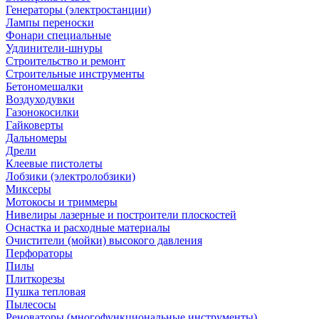
Генераторы (электростанции)
Лампы переноски
Фонари специальные
Удлинители-шнуры
Строительство и ремонт
Строительные инструменты
Бетономешалки
Воздуходувки
Газонокосилки
Гайковерты
Дальномеры
Дрели
Клеевые пистолеты
Лобзики (электролобзики)
Миксеры
Мотокосы и триммеры
Нивелиры лазерные и построители плоскостей
Оснастка и расходные материалы
Очистители (мойки) высокого давления
Перфораторы
Пилы
Плиткорезы
Пушка тепловая
Пылесосы
Реноваторы (многофункциональные инструменты)