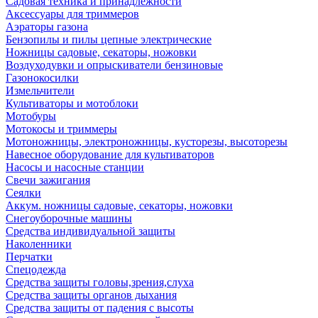
Садовая техника и принадлежности
Аксессуары для триммеров
Аэраторы газона
Бензопилы и пилы цепные электрические
Ножницы садовые, секаторы, ножовки
Воздуходувки и опрыскиватели бензиновые
Газонокосилки
Измельчители
Культиваторы и мотоблоки
Мотобуры
Мотокосы и триммеры
Мотоножницы, электроножницы, кусторезы, высоторезы
Навесное оборудование для культиваторов
Насосы и насосные станции
Свечи зажигания
Сеялки
Аккум. ножницы садовые, секаторы, ножовки
Снегоуборочные машины
Средства индивидуальной защиты
Наколенники
Перчатки
Спецодежда
Средства защиты головы,зрения,слуха
Средства защиты органов дыхания
Средства защиты от падения с высоты