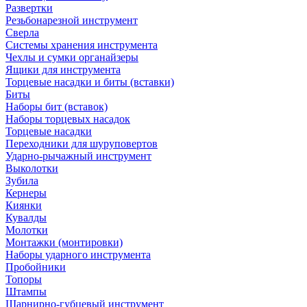
Развертки
Резьбонарезной инструмент
Сверла
Системы хранения инструмента
Чехлы и сумки органайзеры
Ящики для инструмента
Торцевые насадки и биты (вставки)
Биты
Наборы бит (вставок)
Наборы торцевых насадок
Торцевые насадки
Переходники для шуруповертов
Ударно-рычажный инструмент
Выколотки
Зубила
Кернеры
Киянки
Кувалды
Молотки
Монтажки (монтировки)
Наборы ударного инструмента
Пробойники
Топоры
Штампы
Шарнирно-губцевый инструмент