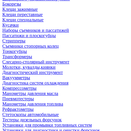
Бокорезы
Клещи зажимные
Клещи переставные
Клещи специальные
Кусачки
Наборы съемников и пассатижей
Пассатижи и плоскогубцы
Стрипперы
Съемники стопорных колец
Тонкогубцы
Трансформеры
Слесарно-столярный инструмент
Молотки, кувалды,киянки
Диагностический инструмент
Вакуумметры
Диагностика систем охлаждения
Компрессометры
Манометры давления масла
Пневмотестеры
Манометры давления топлива
Рефрактометры
Стетоскопы автомобильные
Тестеры дизельных форсунок
Установки для промывки топливных систем
Установки для диагностики и очистки форсунок