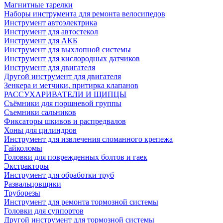
Магнитные тарелки
Наборы инструмента для ремонта велосипедов
Инструмент автоэлектрика
Инструмент для автостекол
Инструмент для АКБ
Инструмент для выхлопной системы
Инструмент для кислородных датчиков
Инструмент для двигателя
Другой инструмент для двигателя
Зенкера и метчики, притирка клапанов
РАССУХАРИВАТЕЛИ И ЩИПЦЫ
Съёмники для поршневой группы
Съемники сальников
Фиксаторы шкивов и распредвалов
Хоны для цилиндров
Инструмент для извлечения сломанного крепежа
Гайколомы
Головки для поврежденных болтов и гаек
Экстракторы
Инструмент для обработки труб
Развальцовщики
Труборезы
Инструмент для ремонта тормозной системы
Головки для суппортов
Другой инструмент для тормозной системы