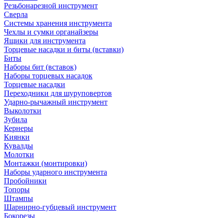
Резьбонарезной инструмент
Сверла
Системы хранения инструмента
Чехлы и сумки органайзеры
Ящики для инструмента
Торцевые насадки и биты (вставки)
Биты
Наборы бит (вставок)
Наборы торцевых насадок
Торцевые насадки
Переходники для шуруповертов
Ударно-рычажный инструмент
Выколотки
Зубила
Кернеры
Киянки
Кувалды
Молотки
Монтажки (монтировки)
Наборы ударного инструмента
Пробойники
Топоры
Штампы
Шарнирно-губцевый инструмент
Бокорезы