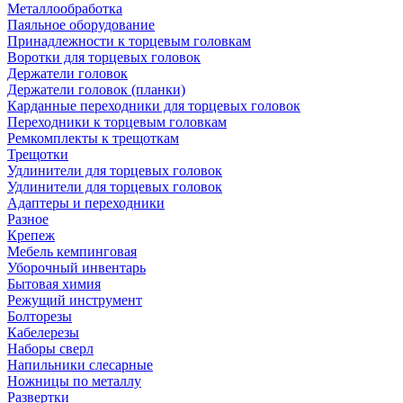
Металлообработка
Паяльное оборудование
Принадлежности к торцевым головкам
Воротки для торцевых головок
Держатели головок
Держатели головок (планки)
Карданные переходники для торцевых головок
Переходники к торцевым головкам
Ремкомплекты к трещоткам
Трещотки
Удлинители для торцевых головок
Удлинители для торцевых головок
Адаптеры и переходники
Разное
Крепеж
Мебель кемпинговая
Уборочный инвентарь
Бытовая химия
Режущий инструмент
Болторезы
Кабелерезы
Наборы сверл
Напильники слесарные
Ножницы по металлу
Развертки