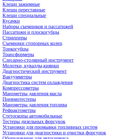
Клещи зажимные
Клещи переставные
Клещи специальные
Кусачки
Наборы съемников и пассатижей
Пассатижи и плоскогубцы
Стрипперы
Съемники стопорных колец
Тонкогубцы
Трансформеры
Слесарно-столярный инструмент
Молотки, кувалды,киянки
Диагностический инструмент
Вакуумметры
Диагностика систем охлаждения
Компрессометры
Манометры давления масла
Пневмотестеры
Манометры давления топлива
Рефрактометры
Стетоскопы автомобильные
Тестеры дизельных форсунок
Установки для промывки топливных систем
Установки для диагностики и очистки форсунок
Оборудование для автосервиса