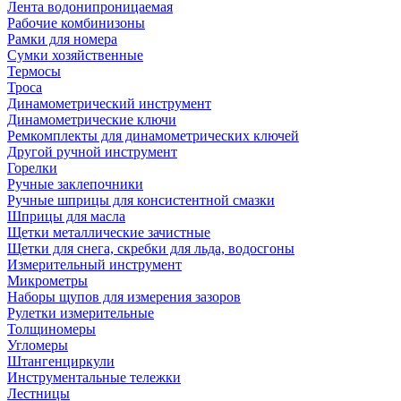
Лента водонипроницаемая
Рабочие комбинизоны
Рамки для номера
Сумки хозяйственные
Термосы
Троса
Динамометрический инструмент
Динамометрические ключи
Ремкомплекты для динамометрических ключей
Другой ручной инструмент
Горелки
Ручные заклепочники
Ручные шприцы для консистентной смазки
Шприцы для масла
Щетки металлические зачистные
Щетки для снега, скребки для льда, водосгоны
Измерительный инструмент
Микрометры
Наборы щупов для измерения зазоров
Рулетки измерительные
Толщиномеры
Угломеры
Штангенциркули
Инструментальные тележки
Лестницы