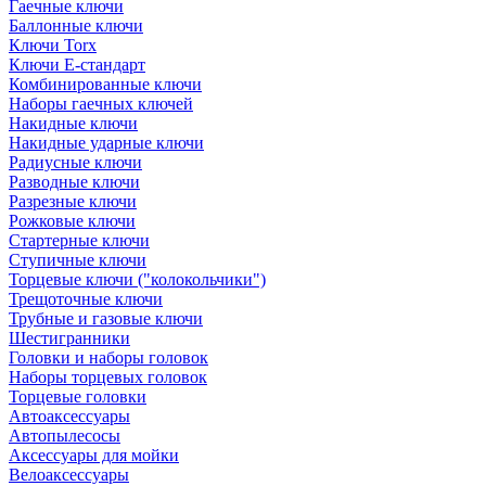
Гаечные ключи
Баллонные ключи
Ключи Torx
Ключи Е-стандарт
Комбинированные ключи
Наборы гаечных ключей
Накидные ключи
Накидные ударные ключи
Радиусные ключи
Разводные ключи
Разрезные ключи
Рожковые ключи
Стартерные ключи
Ступичные ключи
Торцевые ключи ("колокольчики")
Трещоточные ключи
Трубные и газовые ключи
Шестигранники
Головки и наборы головок
Наборы торцевых головок
Торцевые головки
Автоаксессуары
Автопылесосы
Аксессуары для мойки
Велоаксессуары