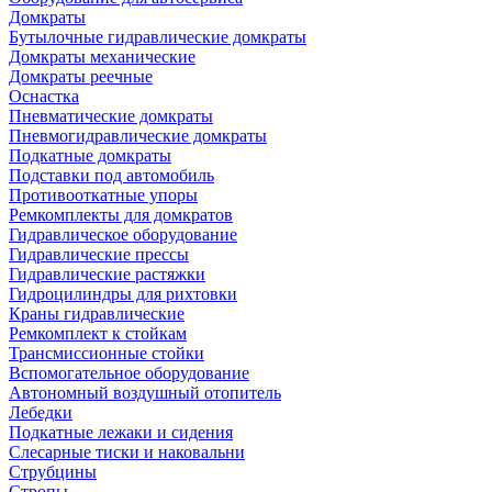
Домкраты
Бутылочные гидравлические домкраты
Домкраты механические
Домкраты реечные
Оснастка
Пневматические домкраты
Пневмогидравлические домкраты
Подкатные домкраты
Подставки под автомобиль
Противооткатные упоры
Ремкомплекты для домкратов
Гидравлическое оборудование
Гидравлические прессы
Гидравлические растяжки
Гидроцилиндры для рихтовки
Краны гидравлические
Ремкомплект к стойкам
Трансмиссионные стойки
Вспомогательное оборудование
Автономный воздушный отопитель
Лебедки
Подкатные лежаки и сидения
Слесарные тиски и наковальни
Струбцины
Стропы