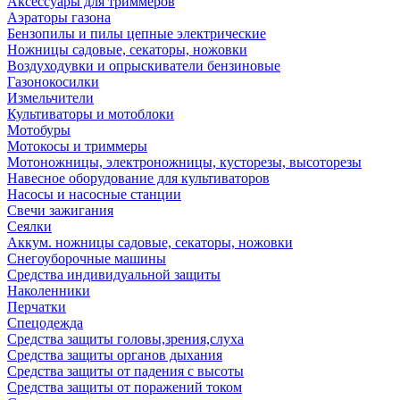
Аксессуары для триммеров
Аэраторы газона
Бензопилы и пилы цепные электрические
Ножницы садовые, секаторы, ножовки
Воздуходувки и опрыскиватели бензиновые
Газонокосилки
Измельчители
Культиваторы и мотоблоки
Мотобуры
Мотокосы и триммеры
Мотоножницы, электроножницы, кусторезы, высоторезы
Навесное оборудование для культиваторов
Насосы и насосные станции
Свечи зажигания
Сеялки
Аккум. ножницы садовые, секаторы, ножовки
Снегоуборочные машины
Средства индивидуальной защиты
Наколенники
Перчатки
Спецодежда
Средства защиты головы,зрения,слуха
Средства защиты органов дыхания
Средства защиты от падения с высоты
Средства защиты от поражений током