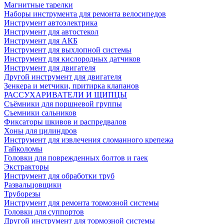
Магнитные тарелки
Наборы инструмента для ремонта велосипедов
Инструмент автоэлектрика
Инструмент для автостекол
Инструмент для АКБ
Инструмент для выхлопной системы
Инструмент для кислородных датчиков
Инструмент для двигателя
Другой инструмент для двигателя
Зенкера и метчики, притирка клапанов
РАССУХАРИВАТЕЛИ И ЩИПЦЫ
Съёмники для поршневой группы
Съемники сальников
Фиксаторы шкивов и распредвалов
Хоны для цилиндров
Инструмент для извлечения сломанного крепежа
Гайколомы
Головки для поврежденных болтов и гаек
Экстракторы
Инструмент для обработки труб
Развальцовщики
Труборезы
Инструмент для ремонта тормозной системы
Головки для суппортов
Другой инструмент для тормозной системы