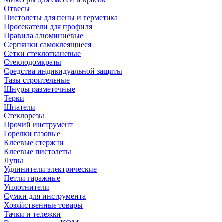
Отвесы
Пистолеты для пены и герметика
Просекатели для профиля
Правила алюминиевые
Серпянки самоклеящиеся
Сетки стеклотканевые
Стеклодомкраты
Средства индивидуальной защиты
Тазы строительные
Шнуры разметочные
Терки
Шпатели
Стеклорезы
Прочий инструмент
Горелки газовые
Клеевые стержни
Клеевые пистолеты
Лупы
Удлинители электрические
Петли гаражные
Уплотнители
Сумки для инструмента
Хозяйственные товары
Тачки и тележки