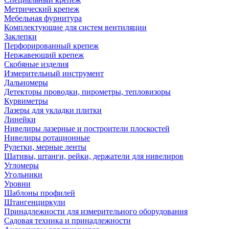
Метрический крепеж
Мебельная фурнитура
Комплектующие для систем вентиляции
Заклепки
Перфорированный крепеж
Нержавеющий крепеж
Скобяные изделия
Измерительный инструмент
Дальномеры
Детекторы проводки, пирометры, тепловизоры
Курвиметры
Лазеры для укладки плитки
Линейки
Нивелиры лазерные и построители плоскостей
Нивелиры ротационные
Рулетки, мерные ленты
Шативы, штанги, рейки, держатели для нивелиров
Угломеры
Угольники
Уровни
Шаблоны профилей
Штангенциркули
Принадлежности для измерительного оборудования
Садовая техника и принадлежности