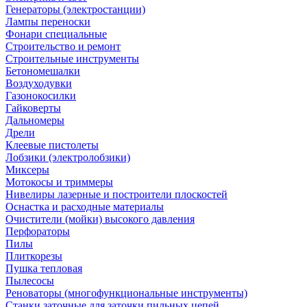
Генераторы (электростанции)
Лампы переноски
Фонари специальные
Строительство и ремонт
Строительные инструменты
Бетономешалки
Воздуходувки
Газонокосилки
Гайковерты
Дальномеры
Дрели
Клеевые пистолеты
Лобзики (электролобзики)
Миксеры
Мотокосы и триммеры
Нивелиры лазерные и построители плоскостей
Оснастка и расходные материалы
Очистители (мойки) высокого давления
Перфораторы
Пилы
Плиткорезы
Пушка тепловая
Пылесосы
Реноваторы (многофункциональные инструменты)
Станки заточные для заточки пильных цепей