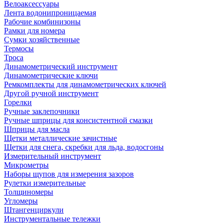
Велоаксессуары
Лента водонипроницаемая
Рабочие комбинизоны
Рамки для номера
Сумки хозяйственные
Термосы
Троса
Динамометрический инструмент
Динамометрические ключи
Ремкомплекты для динамометрических ключей
Другой ручной инструмент
Горелки
Ручные заклепочники
Ручные шприцы для консистентной смазки
Шприцы для масла
Щетки металлические зачистные
Щетки для снега, скребки для льда, водосгоны
Измерительный инструмент
Микрометры
Наборы щупов для измерения зазоров
Рулетки измерительные
Толщиномеры
Угломеры
Штангенциркули
Инструментальные тележки