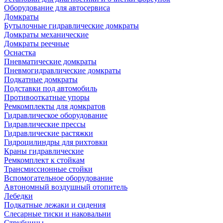
Оборудование для автосервиса
Домкраты
Бутылочные гидравлические домкраты
Домкраты механические
Домкраты реечные
Оснастка
Пневматические домкраты
Пневмогидравлические домкраты
Подкатные домкраты
Подставки под автомобиль
Противооткатные упоры
Ремкомплекты для домкратов
Гидравлическое оборудование
Гидравлические прессы
Гидравлические растяжки
Гидроцилиндры для рихтовки
Краны гидравлические
Ремкомплект к стойкам
Трансмиссионные стойки
Вспомогательное оборудование
Автономный воздушный отопитель
Лебедки
Подкатные лежаки и сидения
Слесарные тиски и наковальни
Струбцины