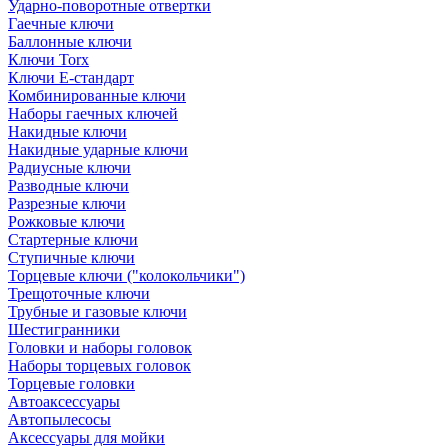
Ударно-поворотные отвертки
Гаечные ключи
Баллонные ключи
Ключи Torx
Ключи Е-стандарт
Комбинированные ключи
Наборы гаечных ключей
Накидные ключи
Накидные ударные ключи
Радиусные ключи
Разводные ключи
Разрезные ключи
Рожковые ключи
Стартерные ключи
Ступичные ключи
Торцевые ключи ("колокольчики")
Трещоточные ключи
Трубные и газовые ключи
Шестигранники
Головки и наборы головок
Наборы торцевых головок
Торцевые головки
Автоаксессуары
Автопылесосы
Аксессуары для мойки