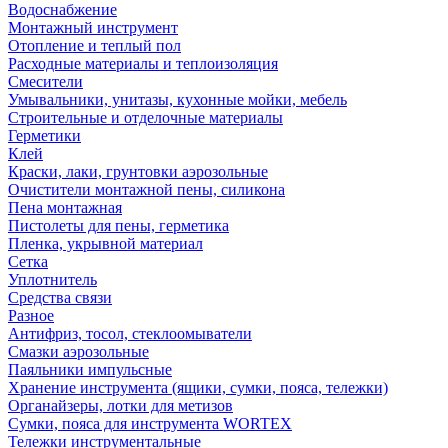
Водоснабжение
Монтажный инструмент
Отопление и теплый пол
Расходные материалы и теплоизоляция
Смесители
Умывальники, унитазы, кухонные мойки, мебель
Строительные и отделочные материалы
Герметики
Клей
Краски, лаки, грунтовки аэрозольные
Очистители монтажной пены, силикона
Пена монтажная
Пистолеты для пены, герметика
Пленка, укрывной материал
Сетка
Уплотнитель
Средства связи
Разное
Антифриз, тосол, стеклоомыватели
Смазки аэрозольные
Паяльники импульсные
Хранение инструмента (ящики, сумки, пояса, тележки)
Органайзеры, лотки для метизов
Сумки, пояса для инструмента WORTEX
Тележки инструментальные