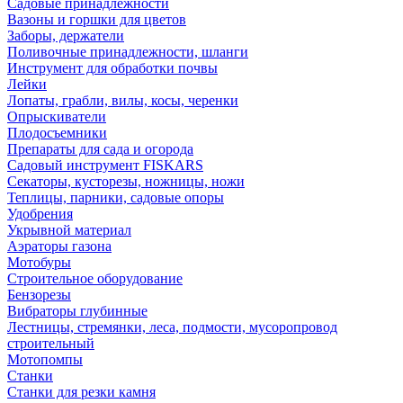
Садовые принадлежности
Вазоны и горшки для цветов
Заборы, держатели
Поливочные принадлежности, шланги
Инструмент для обработки почвы
Лейки
Лопаты, грабли, вилы, косы, черенки
Опрыскиватели
Плодосъемники
Препараты для сада и огорода
Садовый инструмент FISKARS
Секаторы, кусторезы, ножницы, ножи
Теплицы, парники, садовые опоры
Удобрения
Укрывной материал
Аэраторы газона
Мотобуры
Строительное оборудование
Бензорезы
Вибраторы глубинные
Лестницы, стремянки, леса, подмости, мусоропровод
строительный
Мотопомпы
Станки
Станки для резки камня