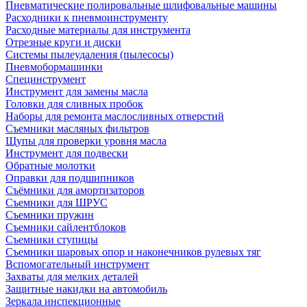
Пневматические полировальные шлифовальные машины
Расходники к пневмоинструменту
Расходные материалы для инструмента
Отрезные круги и диски
Системы пылеудаления (пылесосы)
Пневмобормашинки
Специнструмент
Инструмент для замены масла
Головки для сливных пробок
Наборы для ремонта маслосливных отверстий
Съемники масляных фильтров
Щупы для проверки уровня масла
Инструмент для подвески
Обратные молотки
Оправки для подшипников
Съёмники для амортизаторов
Съемники для ШРУС
Съемники пружин
Съемники сайлентблоков
Съемники ступицы
Съемники шаровых опор и наконечников рулевых тяг
Вспомогательный инструмент
Захваты для мелких деталей
Защитные накидки на автомобиль
Зеркала инспекционные