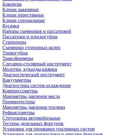
Бокорезы
Клещи зажимные
Клещи переставные
Клещи специальные
Кусачки
Наборы съемников и пассатижей
Пассатижи и плоскогубцы
Стрипперы
Съемники стопорных колец
Тонкогубцы
Трансформеры
Слесарно-столярный инструмент
Молотки, кувалды,киянки
Диагностический инструмент
Вакуумметры
Диагностика систем охлаждения
Компрессометры
Манометры давления масла
Пневмотестеры
Манометры давления топлива
Рефрактометры
Стетоскопы автомобильные
Тестеры дизельных форсунок
Установки для промывки топливных систем
Установки для диагностики и очистки форсунок