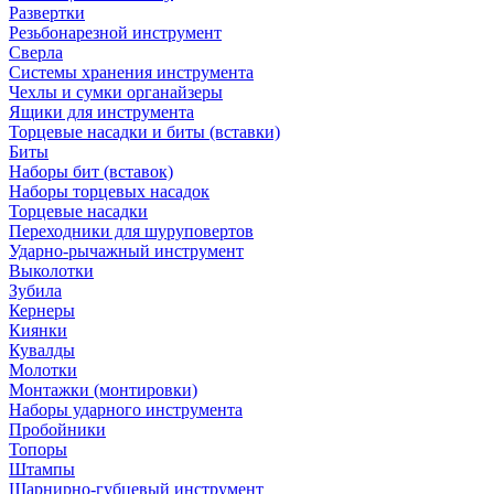
Развертки
Резьбонарезной инструмент
Сверла
Системы хранения инструмента
Чехлы и сумки органайзеры
Ящики для инструмента
Торцевые насадки и биты (вставки)
Биты
Наборы бит (вставок)
Наборы торцевых насадок
Торцевые насадки
Переходники для шуруповертов
Ударно-рычажный инструмент
Выколотки
Зубила
Кернеры
Киянки
Кувалды
Молотки
Монтажки (монтировки)
Наборы ударного инструмента
Пробойники
Топоры
Штампы
Шарнирно-губцевый инструмент