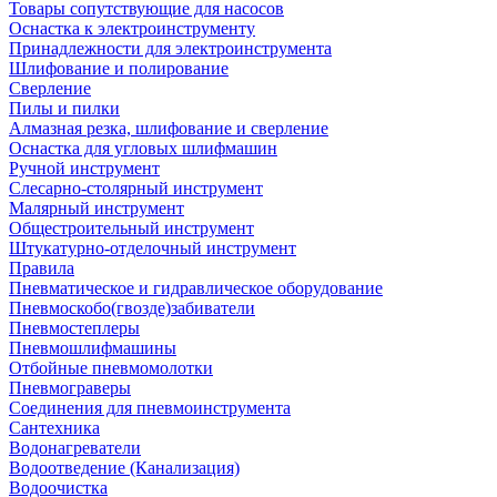
Товары сопутствующие для насосов
Оснастка к электроинструменту
Принадлежности для электроинструмента
Шлифование и полирование
Сверление
Пилы и пилки
Алмазная резка, шлифование и сверление
Оснастка для угловых шлифмашин
Ручной инструмент
Слесарно-столярный инструмент
Малярный инструмент
Общестроительный инструмент
Штукатурно-отделочный инструмент
Правила
Пневматическое и гидравлическое оборудование
Пневмоскобо(гвозде)забиватели
Пневмостеплеры
Пневмошлифмашины
Отбойные пневмомолотки
Пневмограверы
Соединения для пневмоинструмента
Сантехника
Водонагреватели
Водоотведение (Канализация)
Водоочистка