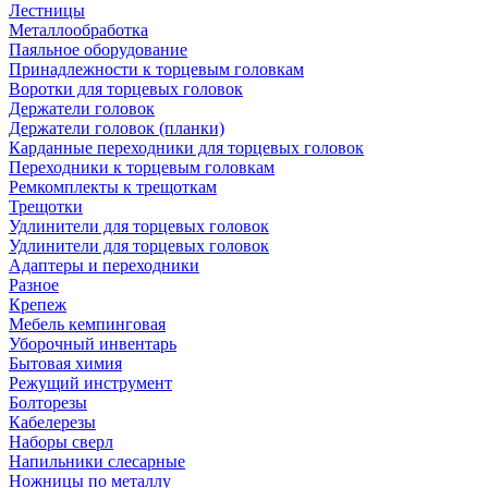
Лестницы
Металлообработка
Паяльное оборудование
Принадлежности к торцевым головкам
Воротки для торцевых головок
Держатели головок
Держатели головок (планки)
Карданные переходники для торцевых головок
Переходники к торцевым головкам
Ремкомплекты к трещоткам
Трещотки
Удлинители для торцевых головок
Удлинители для торцевых головок
Адаптеры и переходники
Разное
Крепеж
Мебель кемпинговая
Уборочный инвентарь
Бытовая химия
Режущий инструмент
Болторезы
Кабелерезы
Наборы сверл
Напильники слесарные
Ножницы по металлу