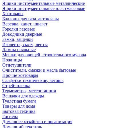
Ящики инструментальные металлические
Ящики инструментальные пластмассовые
Хозтовары
Баллоны для газа, автоклавы
Веревка, канат, шпагат
Горелки газовые
Доводчики дверные
Замки, защелки
Изолента, скотч, ленты
Лампы паяльные
Мешки для овощей, строительного мусора
Ножницы
Огнетушители
Очистители, смазки и масла бытовые
Прочие хозтовары
Салфетки технические, ветошь
Стрейчпленка
Термометры, метеостанции
Вешалки для одежды
Туалетная бумага
Товары для дома
Бытовая техника
Гигиена
Домашнее хозяйство и организация
Домашний текстиль