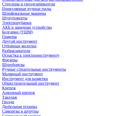
Степлеры и гвоздезабиватели
Циркулярные ручные пилы
Шлифовальные машины
Шуруповерты
Электрорубанки
АКБ и зарядные устройства
Болгарки (УШМ)
Граверы
Другой инструмент
Отбойные молотки
Разбрасыватели
Оснастка к электроинструменту
Фрезеры
Штроборезы
Ручные строительные инструменты
Малярный инструмент
Инструмент для разметки
Общестроительный инструмент
Крепеж
Анкерный крепеж
Такелаж
Гвозди
Дюбельная техника
Саморезы и шурупы
Специальный крепеж