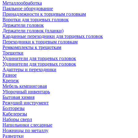
Металлообработка
Паяльное оборудование
Принадлежности к торцевым головкам
Воротки для торцевых головок
Держатели головок
Держатели головок (планки)
Карданные переходники для торцевых головок
Переходники к торцевым головкам
Ремкомплекты к трещоткам
Трещотки
Удлинители для торцевых головок
Удлинители для торцевых головок
Адаптеры и переходники
Разное
Крепеж
Мебель кемпинговая
Уборочный инвентарь
Бытовая химия
Режущий инструмент
Болторезы
Кабелерезы
Наборы сверл
Напильники слесарные
Ножницы по металлу
Развертки