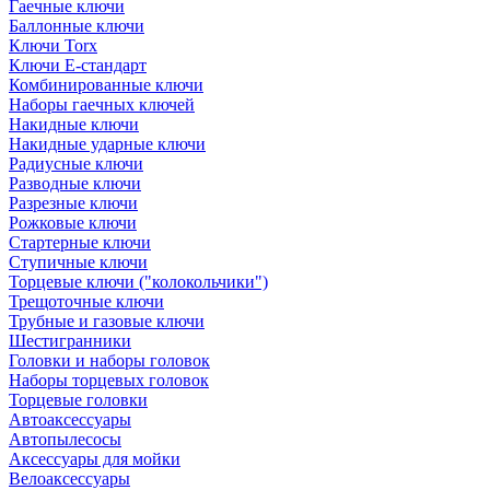
Гаечные ключи
Баллонные ключи
Ключи Torx
Ключи Е-стандарт
Комбинированные ключи
Наборы гаечных ключей
Накидные ключи
Накидные ударные ключи
Радиусные ключи
Разводные ключи
Разрезные ключи
Рожковые ключи
Стартерные ключи
Ступичные ключи
Торцевые ключи ("колокольчики")
Трещоточные ключи
Трубные и газовые ключи
Шестигранники
Головки и наборы головок
Наборы торцевых головок
Торцевые головки
Автоаксессуары
Автопылесосы
Аксессуары для мойки
Велоаксессуары