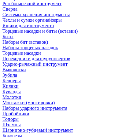
Резьбонарезной инструмент
Сверла
Системы хранения инструмента
Чехлы и сумки органайзеры
Ящики для инструмента
Торцевые насадки и биты (вставки)
Биты
Наборы бит (вставок)
Наборы торцевых насадок
Торцевые насадки
Переходники для шуруповертов
Ударно-рычажный инструмент
Выколотки
Зубила
Кернеры
Киянки
Кувалды
Молотки
Монтажки (монтировки)
Наборы ударного инструмента
Пробойники
Топоры
Штампы
Шарнирно-губцевый инструмент
Бокорезы