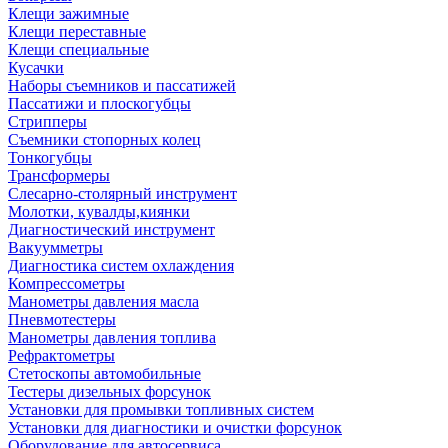
Клещи зажимные
Клещи переставные
Клещи специальные
Кусачки
Наборы съемников и пассатижей
Пассатижи и плоскогубцы
Стрипперы
Съемники стопорных колец
Тонкогубцы
Трансформеры
Слесарно-столярный инструмент
Молотки, кувалды,киянки
Диагностический инструмент
Вакуумметры
Диагностика систем охлаждения
Компрессометры
Манометры давления масла
Пневмотестеры
Манометры давления топлива
Рефрактометры
Стетоскопы автомобильные
Тестеры дизельных форсунок
Установки для промывки топливных систем
Установки для диагностики и очистки форсунок
Оборудование для автосервиса