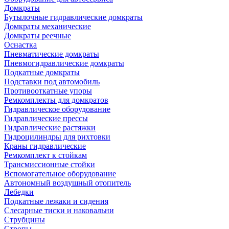
Домкраты
Бутылочные гидравлические домкраты
Домкраты механические
Домкраты реечные
Оснастка
Пневматические домкраты
Пневмогидравлические домкраты
Подкатные домкраты
Подставки под автомобиль
Противооткатные упоры
Ремкомплекты для домкратов
Гидравлическое оборудование
Гидравлические прессы
Гидравлические растяжки
Гидроцилиндры для рихтовки
Краны гидравлические
Ремкомплект к стойкам
Трансмиссионные стойки
Вспомогательное оборудование
Автономный воздушный отопитель
Лебедки
Подкатные лежаки и сидения
Слесарные тиски и наковальни
Струбцины
Стропы