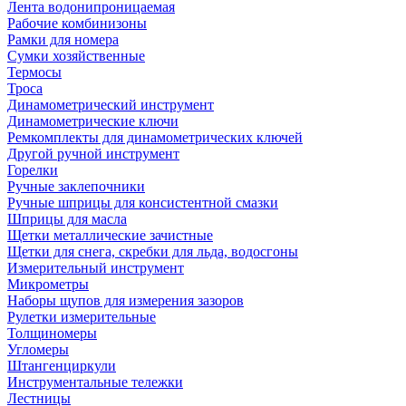
Лента водонипроницаемая
Рабочие комбинизоны
Рамки для номера
Сумки хозяйственные
Термосы
Троса
Динамометрический инструмент
Динамометрические ключи
Ремкомплекты для динамометрических ключей
Другой ручной инструмент
Горелки
Ручные заклепочники
Ручные шприцы для консистентной смазки
Шприцы для масла
Щетки металлические зачистные
Щетки для снега, скребки для льда, водосгоны
Измерительный инструмент
Микрометры
Наборы щупов для измерения зазоров
Рулетки измерительные
Толщиномеры
Угломеры
Штангенциркули
Инструментальные тележки
Лестницы