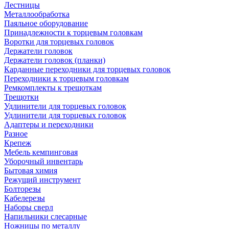
Лестницы
Металлообработка
Паяльное оборудование
Принадлежности к торцевым головкам
Воротки для торцевых головок
Держатели головок
Держатели головок (планки)
Карданные переходники для торцевых головок
Переходники к торцевым головкам
Ремкомплекты к трещоткам
Трещотки
Удлинители для торцевых головок
Удлинители для торцевых головок
Адаптеры и переходники
Разное
Крепеж
Мебель кемпинговая
Уборочный инвентарь
Бытовая химия
Режущий инструмент
Болторезы
Кабелерезы
Наборы сверл
Напильники слесарные
Ножницы по металлу