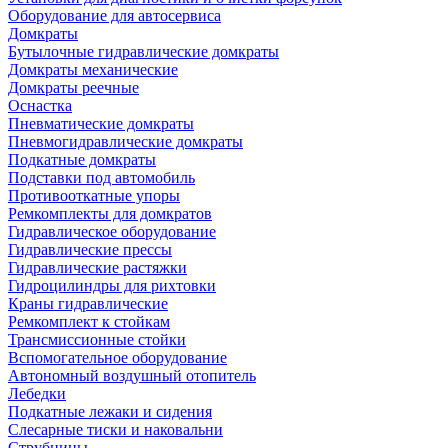
Оборудование для автосервиса
Домкраты
Бутылочные гидравлические домкраты
Домкраты механические
Домкраты реечные
Оснастка
Пневматические домкраты
Пневмогидравлические домкраты
Подкатные домкраты
Подставки под автомобиль
Противооткатные упоры
Ремкомплекты для домкратов
Гидравлическое оборудование
Гидравлические прессы
Гидравлические растяжки
Гидроцилиндры для рихтовки
Краны гидравлические
Ремкомплект к стойкам
Трансмиссионные стойки
Вспомогательное оборудование
Автономный воздушный отопитель
Лебедки
Подкатные лежаки и сидения
Слесарные тиски и наковальни
Струбцины