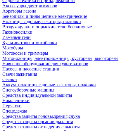
Садовая техника и принадлежности
Аксессуары для триммеров
Аэраторы газона
Бензопилы и пилы цепные электрические
Ножницы садовые, секаторы, ножовки
Воздуходувки и опрыскиватели бензиновые
Газонокосилки
Измельчители
Культиваторы и мотоблоки
Мотобуры
Мотокосы и триммеры
Мотоножницы, электроножницы, кусторезы, высоторезы
Навесное оборудование для культиваторов
Насосы и насосные станции
Свечи зажигания
Сеялки
Аккум. ножницы садовые, секаторы, ножовки
Снегоуборочные машины
Средства индивидуальной защиты
Наколенники
Перчатки
Спецодежда
Средства защиты головы,зрения,слуха
Средства защиты органов дыхания
Средства защиты от падения с высоты