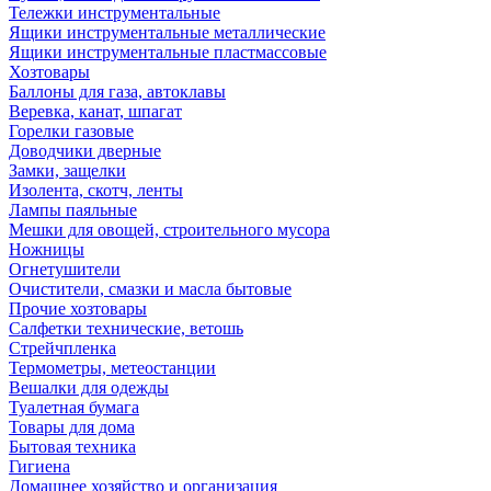
Тележки инструментальные
Ящики инструментальные металлические
Ящики инструментальные пластмассовые
Хозтовары
Баллоны для газа, автоклавы
Веревка, канат, шпагат
Горелки газовые
Доводчики дверные
Замки, защелки
Изолента, скотч, ленты
Лампы паяльные
Мешки для овощей, строительного мусора
Ножницы
Огнетушители
Очистители, смазки и масла бытовые
Прочие хозтовары
Салфетки технические, ветошь
Стрейчпленка
Термометры, метеостанции
Вешалки для одежды
Туалетная бумага
Товары для дома
Бытовая техника
Гигиена
Домашнее хозяйство и организация