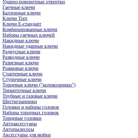
Ударно-поворотные отвертки
Гаечные ключи
Баллонные ключи
Ключи Torx
Ключи Е-стандарт
Комбинированные ключи
Наборы гаечных ключей
Накидные ключи
Накидные ударные ключи
Радиусные ключи
Разводные ключи
Разрезные ключи
Рожковые ключи
Стартерные ключи
Ступичные ключи
Торцевые ключи ("колокольчики")
Трещоточные ключи
Трубные и газовые ключи
Шестигранники
Головки и наборы головок
Наборы торцевых головок
Торцевые головки
Автоаксессуары
Автопылесосы
Аксессуары для мойки