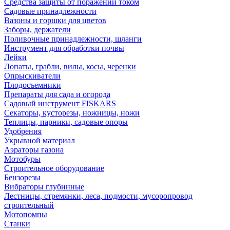
Средства защиты от поражений током
Садовые принадлежности
Вазоны и горшки для цветов
Заборы, держатели
Поливочные принадлежности, шланги
Инструмент для обработки почвы
Лейки
Лопаты, грабли, вилы, косы, черенки
Опрыскиватели
Плодосъемники
Препараты для сада и огорода
Садовый инструмент FISKARS
Секаторы, кусторезы, ножницы, ножи
Теплицы, парники, садовые опоры
Удобрения
Укрывной материал
Аэраторы газона
Мотобуры
Строительное оборудование
Бензорезы
Вибраторы глубинные
Лестницы, стремянки, леса, подмости, мусоропровод
строительный
Мотопомпы
Станки