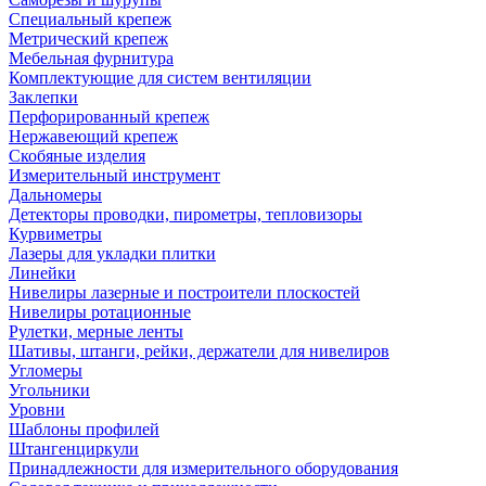
Специальный крепеж
Метрический крепеж
Мебельная фурнитура
Комплектующие для систем вентиляции
Заклепки
Перфорированный крепеж
Нержавеющий крепеж
Скобяные изделия
Измерительный инструмент
Дальномеры
Детекторы проводки, пирометры, тепловизоры
Курвиметры
Лазеры для укладки плитки
Линейки
Нивелиры лазерные и построители плоскостей
Нивелиры ротационные
Рулетки, мерные ленты
Шативы, штанги, рейки, держатели для нивелиров
Угломеры
Угольники
Уровни
Шаблоны профилей
Штангенциркули
Принадлежности для измерительного оборудования