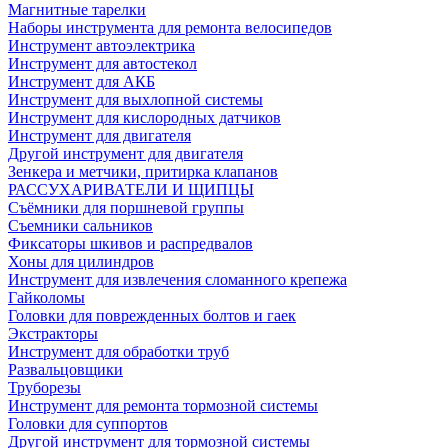
Магнитные тарелки
Наборы инструмента для ремонта велосипедов
Инструмент автоэлектрика
Инструмент для автостекол
Инструмент для АКБ
Инструмент для выхлопной системы
Инструмент для кислородных датчиков
Инструмент для двигателя
Другой инструмент для двигателя
Зенкера и метчики, притирка клапанов
РАССУХАРИВАТЕЛИ И ЩИПЦЫ
Съёмники для поршневой группы
Съемники сальников
Фиксаторы шкивов и распредвалов
Хоны для цилиндров
Инструмент для извлечения сломанного крепежа
Гайколомы
Головки для поврежденных болтов и гаек
Экстракторы
Инструмент для обработки труб
Развальцовщики
Труборезы
Инструмент для ремонта тормозной системы
Головки для суппортов
Другой инструмент для тормозной системы