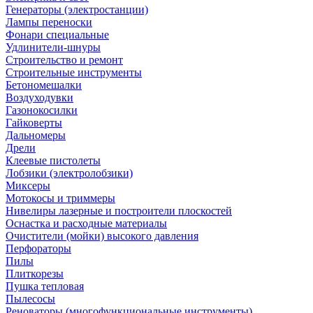
Генераторы (электростанции)
Лампы переноски
Фонари специальные
Удлинители-шнуры
Строительство и ремонт
Строительные инструменты
Бетономешалки
Воздуходувки
Газонокосилки
Гайковерты
Дальномеры
Дрели
Клеевые пистолеты
Лобзики (электролобзики)
Миксеры
Мотокосы и триммеры
Нивелиры лазерные и построители плоскостей
Оснастка и расходные материалы
Очистители (мойки) высокого давления
Перфораторы
Пилы
Плиткорезы
Пушка тепловая
Пылесосы
Реноваторы (многофункциональные инструменты)