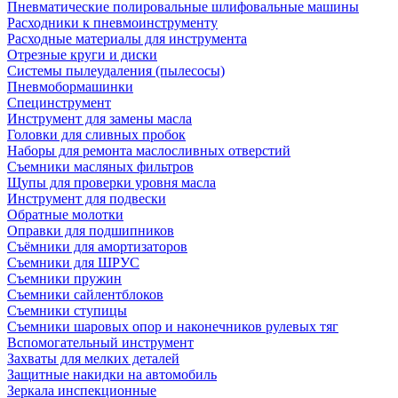
Пневматические полировальные шлифовальные машины
Расходники к пневмоинструменту
Расходные материалы для инструмента
Отрезные круги и диски
Системы пылеудаления (пылесосы)
Пневмобормашинки
Специнструмент
Инструмент для замены масла
Головки для сливных пробок
Наборы для ремонта маслосливных отверстий
Съемники масляных фильтров
Щупы для проверки уровня масла
Инструмент для подвески
Обратные молотки
Оправки для подшипников
Съёмники для амортизаторов
Съемники для ШРУС
Съемники пружин
Съемники сайлентблоков
Съемники ступицы
Съемники шаровых опор и наконечников рулевых тяг
Вспомогательный инструмент
Захваты для мелких деталей
Защитные накидки на автомобиль
Зеркала инспекционные