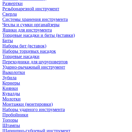
Развертки
Резьбонарезной инструмент
Сверла
Системы хранения инструмента
Чехлы и сумки органайзеры
Ящики для инструмента
Торцевые насадки и биты (вставки)
Биты
Наборы бит (вставок)
Наборы торцевых насадок
Торцевые насадки
Переходники для шуруповертов
Ударно-рычажный инструмент
Выколотки
Зубила
Кернеры
Киянки
Кувалды
Молотки
Монтажки (монтировки)
Наборы ударного инструмента
Пробойники
Топоры
Штампы
Шарнирно-губцевый инструмент