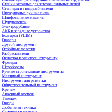
Станки заточные для заточки пильных цепей
Степлеры и гвоздезабиватели
Циркулярные ручные пилы
Шлифовальные машины
Шуруповерты
Электрорубанки
АКБ и зарядные устройства
Болгарки (УШМ)
Граверы
Другой инструмент
Отбойные молотки
Разбрасыватели
Оснастка к электроинструменту
Фрезеры
Штроборезы
Ручные строительные инструменты
Малярный инструмент
Инструмент для разметки
Общестроительный инструмент
Крепеж
Анкерный крепеж
Такелаж
Гвозди
Дюбельная техника
Саморезы и шурупы