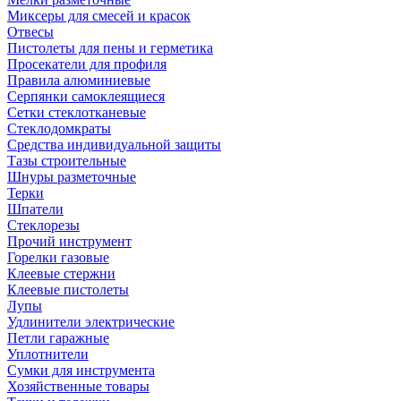
Миксеры для смесей и красок
Отвесы
Пистолеты для пены и герметика
Просекатели для профиля
Правила алюминиевые
Серпянки самоклеящиеся
Сетки стеклотканевые
Стеклодомкраты
Средства индивидуальной защиты
Тазы строительные
Шнуры разметочные
Терки
Шпатели
Стеклорезы
Прочий инструмент
Горелки газовые
Клеевые стержни
Клеевые пистолеты
Лупы
Удлинители электрические
Петли гаражные
Уплотнители
Сумки для инструмента
Хозяйственные товары