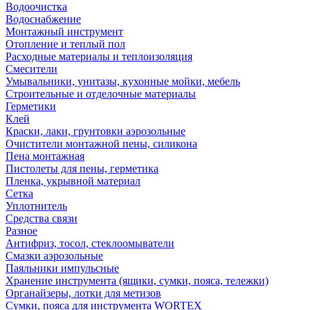
Водоочистка
Водоснабжение
Монтажный инструмент
Отопление и теплый пол
Расходные материалы и теплоизоляция
Смесители
Умывальники, унитазы, кухонные мойки, мебель
Строительные и отделочные материалы
Герметики
Клей
Краски, лаки, грунтовки аэрозольные
Очистители монтажной пены, силикона
Пена монтажная
Пистолеты для пены, герметика
Пленка, укрывной материал
Сетка
Уплотнитель
Средства связи
Разное
Антифриз, тосол, стеклоомыватели
Смазки аэрозольные
Паяльники импульсные
Хранение инструмента (ящики, сумки, пояса, тележки)
Органайзеры, лотки для метизов
Сумки, пояса для инструмента WORTEX