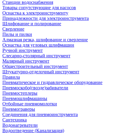
Станции водоснабжения
Товары сопутствующие для насосов
Оснастка к электроинструменту
Принадлежности для электроинструмента
Шлифование и полирование
Сверление
Пилы и пилки
Алмазная резка, шлифование и сверление
Оснастка для угловых шлифмашин
Ручной инструмент
Слесарно-столярный инструмент
Малярный инструмент
Общестроительный инструмент
Штукатурно-отделочный инструмент
Правила
Пневматическое и гидравлическое оборудование
Пневмоскобо(гвозде)забиватели
Пневмостеплеры
Пневмошлифмашины
Отбойные пневмомолотки
Пневмограверы
Соединения для пневмоинструмента
Сантехника
Водонагреватели
Водоотведение (Канализация)