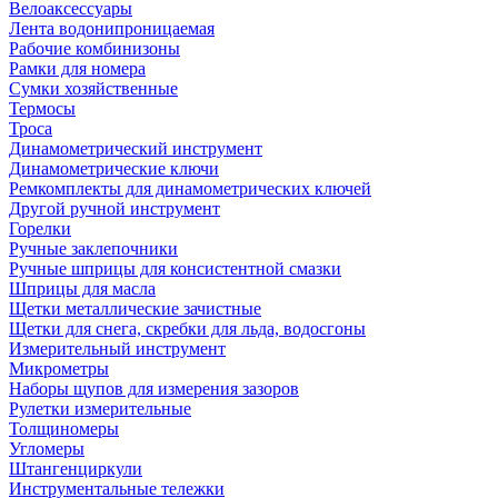
Велоаксессуары
Лента водонипроницаемая
Рабочие комбинизоны
Рамки для номера
Сумки хозяйственные
Термосы
Троса
Динамометрический инструмент
Динамометрические ключи
Ремкомплекты для динамометрических ключей
Другой ручной инструмент
Горелки
Ручные заклепочники
Ручные шприцы для консистентной смазки
Шприцы для масла
Щетки металлические зачистные
Щетки для снега, скребки для льда, водосгоны
Измерительный инструмент
Микрометры
Наборы щупов для измерения зазоров
Рулетки измерительные
Толщиномеры
Угломеры
Штангенциркули
Инструментальные тележки