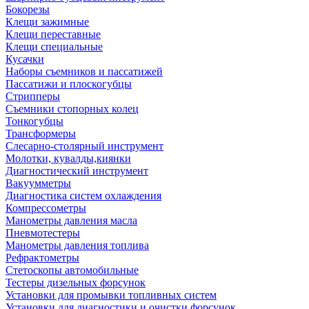
Бокорезы
Клещи зажимные
Клещи переставные
Клещи специальные
Кусачки
Наборы съемников и пассатижей
Пассатижи и плоскогубцы
Стрипперы
Съемники стопорных колец
Тонкогубцы
Трансформеры
Слесарно-столярный инструмент
Молотки, кувалды,киянки
Диагностический инструмент
Вакуумметры
Диагностика систем охлаждения
Компрессометры
Манометры давления масла
Пневмотестеры
Манометры давления топлива
Рефрактометры
Стетоскопы автомобильные
Тестеры дизельных форсунок
Установки для промывки топливных систем
Установки для диагностики и очистки форсунок