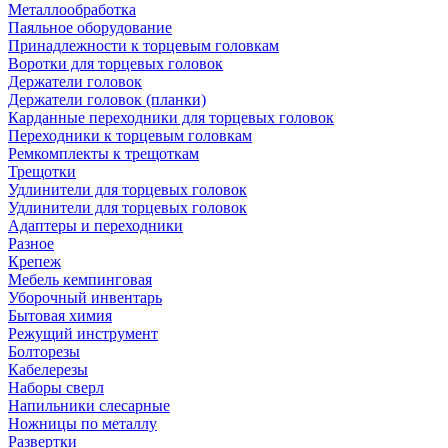
Металлообработка
Паяльное оборудование
Принадлежности к торцевым головкам
Воротки для торцевых головок
Держатели головок
Держатели головок (планки)
Карданные переходники для торцевых головок
Переходники к торцевым головкам
Ремкомплекты к трещоткам
Трещотки
Удлинители для торцевых головок
Удлинители для торцевых головок
Адаптеры и переходники
Разное
Крепеж
Мебель кемпинговая
Уборочный инвентарь
Бытовая химия
Режущий инструмент
Болторезы
Кабелерезы
Наборы сверл
Напильники слесарные
Ножницы по металлу
Развертки