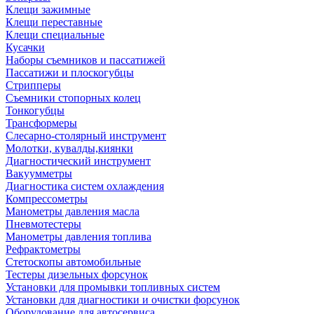
Клещи зажимные
Клещи переставные
Клещи специальные
Кусачки
Наборы съемников и пассатижей
Пассатижи и плоскогубцы
Стрипперы
Съемники стопорных колец
Тонкогубцы
Трансформеры
Слесарно-столярный инструмент
Молотки, кувалды,киянки
Диагностический инструмент
Вакуумметры
Диагностика систем охлаждения
Компрессометры
Манометры давления масла
Пневмотестеры
Манометры давления топлива
Рефрактометры
Стетоскопы автомобильные
Тестеры дизельных форсунок
Установки для промывки топливных систем
Установки для диагностики и очистки форсунок
Оборудование для автосервиса