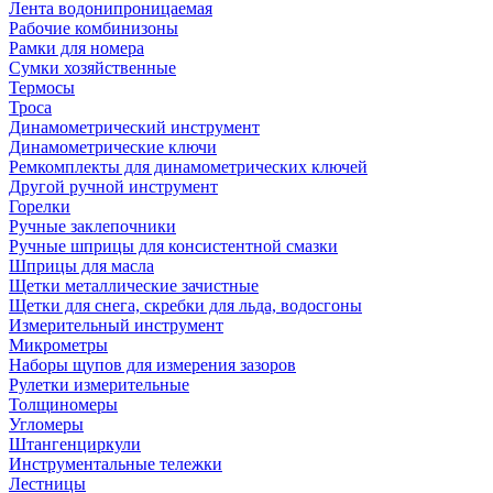
Лента водонипроницаемая
Рабочие комбинизоны
Рамки для номера
Сумки хозяйственные
Термосы
Троса
Динамометрический инструмент
Динамометрические ключи
Ремкомплекты для динамометрических ключей
Другой ручной инструмент
Горелки
Ручные заклепочники
Ручные шприцы для консистентной смазки
Шприцы для масла
Щетки металлические зачистные
Щетки для снега, скребки для льда, водосгоны
Измерительный инструмент
Микрометры
Наборы щупов для измерения зазоров
Рулетки измерительные
Толщиномеры
Угломеры
Штангенциркули
Инструментальные тележки
Лестницы