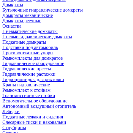
Домкраты
Бутылочные гидравлические домкраты
Домкраты механические
Домкраты реечные
Оснастка
Пневматические домкраты
Пневмогидравлические домкраты
Подкатные домкраты
Подставки под автомобиль
Противооткатные упоры
Ремкомплекты для домкратов
Гидравлическое оборудование
Гидравлические прессы
Гидравлические растяжки
Гидроцилиндры для рихтовки
Краны гидравлические
Ремкомплект к стойкам
Трансмиссионные стойки
Вспомогательное оборудование
Автономный воздушный отопитель
Лебедки
Подкатные лежаки и сидения
Слесарные тиски и наковальни
Струбцины
Стропы