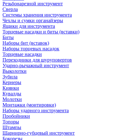
Резьбонарезной инструмент
Сверла
Системы хранения инструмента
Чехлы и сумки органайзеры
Ящики для инструмента
Торцевые насадки и биты (вставки)
Биты
Наборы бит (вставок)
Наборы торцевых насадок
Торцевые насадки
Переходники для шуруповертов
Ударно-рычажный инструмент
Выколотки
Зубила
Кернеры
Киянки
Кувалды
Молотки
Монтажки (монтировки)
Наборы ударного инструмента
Пробойники
Топоры
Штампы
Шарнирно-губцевый инструмент
Бокорезы