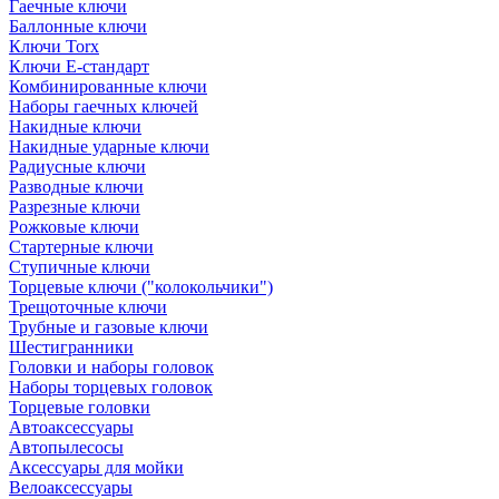
Гаечные ключи
Баллонные ключи
Ключи Torx
Ключи Е-стандарт
Комбинированные ключи
Наборы гаечных ключей
Накидные ключи
Накидные ударные ключи
Радиусные ключи
Разводные ключи
Разрезные ключи
Рожковые ключи
Стартерные ключи
Ступичные ключи
Торцевые ключи ("колокольчики")
Трещоточные ключи
Трубные и газовые ключи
Шестигранники
Головки и наборы головок
Наборы торцевых головок
Торцевые головки
Автоаксессуары
Автопылесосы
Аксессуары для мойки
Велоаксессуары