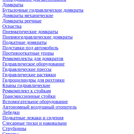
Домкраты
Бутылочные гидравлические домкраты
Домкраты механические
Домкраты реечные
Оснастка
Пневматические домкраты
Пневмогидравлические домкраты
Подкатные домкраты
Подставки под автомобиль
Противооткатные упоры
Ремкомплекты для домкратов
Гидравлическое оборудование
Гидравлические прессы
Гидравлические растяжки
Гидроцилиндры для рихтовки
Краны гидравлические
Ремкомплект к стойкам
Трансмиссионные стойки
Вспомогательное оборудование
Автономный воздушный отопитель
Лебедки
Подкатные лежаки и сидения
Слесарные тиски и наковальни
Струбцины
Стропы