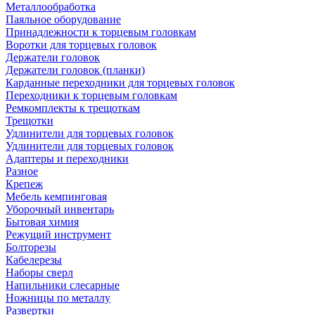
Металлообработка
Паяльное оборудование
Принадлежности к торцевым головкам
Воротки для торцевых головок
Держатели головок
Держатели головок (планки)
Карданные переходники для торцевых головок
Переходники к торцевым головкам
Ремкомплекты к трещоткам
Трещотки
Удлинители для торцевых головок
Удлинители для торцевых головок
Адаптеры и переходники
Разное
Крепеж
Мебель кемпинговая
Уборочный инвентарь
Бытовая химия
Режущий инструмент
Болторезы
Кабелерезы
Наборы сверл
Напильники слесарные
Ножницы по металлу
Развертки