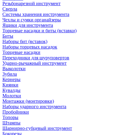
Резьбонарезной инструмент
Сверла
Системы хранения инструмента
Чехлы и сумки органайзеры
Ящики для инструмента
Торцевые насадки и биты (вставки)
Биты
Наборы бит (вставок)
Наборы торцевых насадок
Торцевые насадки
Переходники для шуруповертов
Ударно-рычажный инструмент
Выколотки
Зубила
Кернеры
Киянки
Кувалды
Молотки
Монтажки (монтировки)
Наборы ударного инструмента
Пробойники
Топоры
Штампы
Шарнирно-губцевый инструмент
Бокорезы