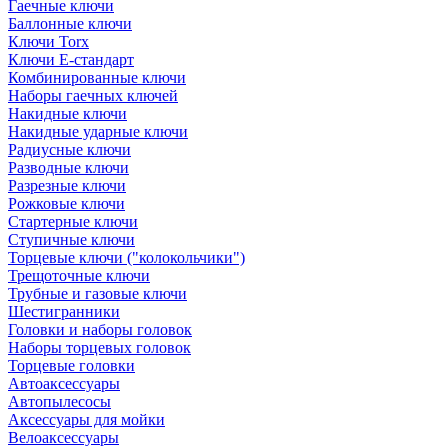
Гаечные ключи
Баллонные ключи
Ключи Torx
Ключи Е-стандарт
Комбинированные ключи
Наборы гаечных ключей
Накидные ключи
Накидные ударные ключи
Радиусные ключи
Разводные ключи
Разрезные ключи
Рожковые ключи
Стартерные ключи
Ступичные ключи
Торцевые ключи ("колокольчики")
Трещоточные ключи
Трубные и газовые ключи
Шестигранники
Головки и наборы головок
Наборы торцевых головок
Торцевые головки
Автоаксессуары
Автопылесосы
Аксессуары для мойки
Велоаксессуары