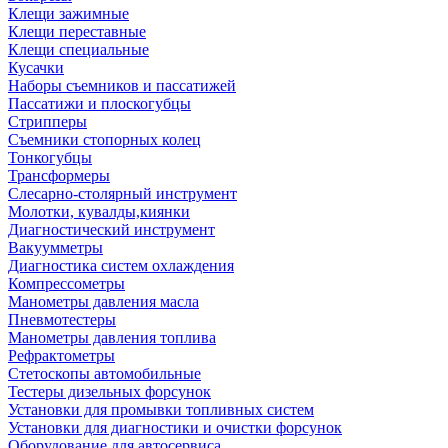
Клещи зажимные
Клещи переставные
Клещи специальные
Кусачки
Наборы съемников и пассатижей
Пассатижи и плоскогубцы
Стрипперы
Съемники стопорных колец
Тонкогубцы
Трансформеры
Слесарно-столярный инструмент
Молотки, кувалды,киянки
Диагностический инструмент
Вакуумметры
Диагностика систем охлаждения
Компрессометры
Манометры давления масла
Пневмотестеры
Манометры давления топлива
Рефрактометры
Стетоскопы автомобильные
Тестеры дизельных форсунок
Установки для промывки топливных систем
Установки для диагностики и очистки форсунок
Оборудование для автосервиса