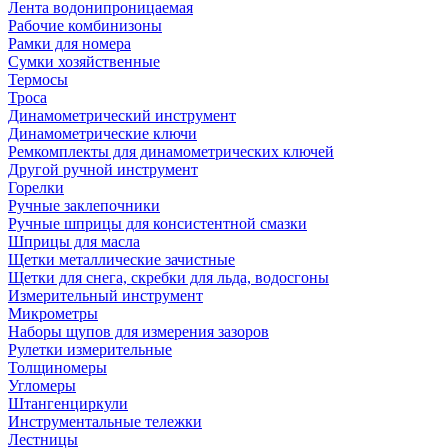
Лента водонипроницаемая
Рабочие комбинизоны
Рамки для номера
Сумки хозяйственные
Термосы
Троса
Динамометрический инструмент
Динамометрические ключи
Ремкомплекты для динамометрических ключей
Другой ручной инструмент
Горелки
Ручные заклепочники
Ручные шприцы для консистентной смазки
Шприцы для масла
Щетки металлические зачистные
Щетки для снега, скребки для льда, водосгоны
Измерительный инструмент
Микрометры
Наборы щупов для измерения зазоров
Рулетки измерительные
Толщиномеры
Угломеры
Штангенциркули
Инструментальные тележки
Лестницы