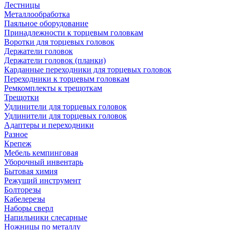
Лестницы
Металлообработка
Паяльное оборудование
Принадлежности к торцевым головкам
Воротки для торцевых головок
Держатели головок
Держатели головок (планки)
Карданные переходники для торцевых головок
Переходники к торцевым головкам
Ремкомплекты к трещоткам
Трещотки
Удлинители для торцевых головок
Удлинители для торцевых головок
Адаптеры и переходники
Разное
Крепеж
Мебель кемпинговая
Уборочный инвентарь
Бытовая химия
Режущий инструмент
Болторезы
Кабелерезы
Наборы сверл
Напильники слесарные
Ножницы по металлу