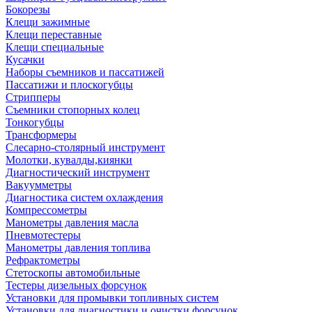
Бокорезы
Клещи зажимные
Клещи переставные
Клещи специальные
Кусачки
Наборы съемников и пассатижей
Пассатижи и плоскогубцы
Стрипперы
Съемники стопорных колец
Тонкогубцы
Трансформеры
Слесарно-столярный инструмент
Молотки, кувалды,киянки
Диагностический инструмент
Вакуумметры
Диагностика систем охлаждения
Компрессометры
Манометры давления масла
Пневмотестеры
Манометры давления топлива
Рефрактометры
Стетоскопы автомобильные
Тестеры дизельных форсунок
Установки для промывки топливных систем
Установки для диагностики и очистки форсунок