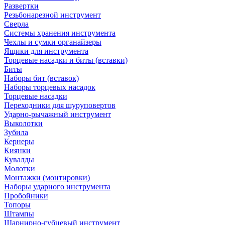
Развертки
Резьбонарезной инструмент
Сверла
Системы хранения инструмента
Чехлы и сумки органайзеры
Ящики для инструмента
Торцевые насадки и биты (вставки)
Биты
Наборы бит (вставок)
Наборы торцевых насадок
Торцевые насадки
Переходники для шуруповертов
Ударно-рычажный инструмент
Выколотки
Зубила
Кернеры
Киянки
Кувалды
Молотки
Монтажки (монтировки)
Наборы ударного инструмента
Пробойники
Топоры
Штампы
Шарнирно-губцевый инструмент