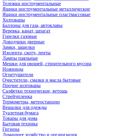
Тележки инструментальные
Ящики инструментальные металлические
Ящики инструментальные пластмассовые
Хозтовары
Баллоны для газа, автоклавы
Веревка, канат, шпагат
Горелки газовые
Доводчики дверные
Замки, защелки
Изолента, скотч, ленты
Лампы паяльные
Мешки для овощей, строительного мусора
Ножницы
Огнетушители
Очистители, смазки и масла бытовые
Прочие хозтовары
Салфетки технические, ветошь
Стрейчпленка
Термометры, метеостанции
Вешалки для одежды
Туалетная бумага
Товары для дома
Бытовая техника
Гигиена
Домашнее хозяйство и организация