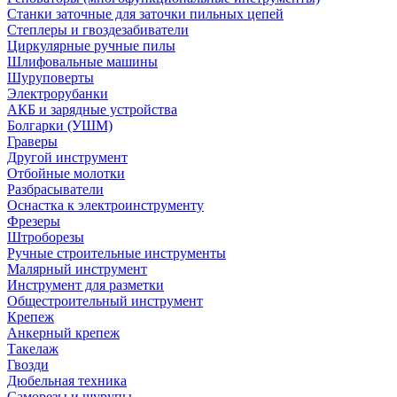
Станки заточные для заточки пильных цепей
Степлеры и гвоздезабиватели
Циркулярные ручные пилы
Шлифовальные машины
Шуруповерты
Электрорубанки
АКБ и зарядные устройства
Болгарки (УШМ)
Граверы
Другой инструмент
Отбойные молотки
Разбрасыватели
Оснастка к электроинструменту
Фрезеры
Штроборезы
Ручные строительные инструменты
Малярный инструмент
Инструмент для разметки
Общестроительный инструмент
Крепеж
Анкерный крепеж
Такелаж
Гвозди
Дюбельная техника
Саморезы и шурупы