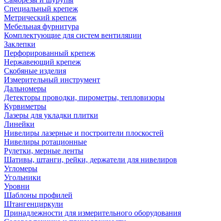
Специальный крепеж
Метрический крепеж
Мебельная фурнитура
Комплектующие для систем вентиляции
Заклепки
Перфорированный крепеж
Нержавеющий крепеж
Скобяные изделия
Измерительный инструмент
Дальномеры
Детекторы проводки, пирометры, тепловизоры
Курвиметры
Лазеры для укладки плитки
Линейки
Нивелиры лазерные и построители плоскостей
Нивелиры ротационные
Рулетки, мерные ленты
Шативы, штанги, рейки, держатели для нивелиров
Угломеры
Угольники
Уровни
Шаблоны профилей
Штангенциркули
Принадлежности для измерительного оборудования