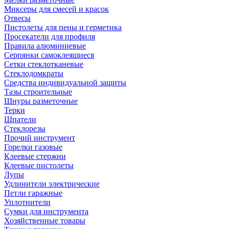
Миксеры для смесей и красок
Отвесы
Пистолеты для пены и герметика
Просекатели для профиля
Правила алюминиевые
Серпянки самоклеящиеся
Сетки стеклотканевые
Стеклодомкраты
Средства индивидуальной защиты
Тазы строительные
Шнуры разметочные
Терки
Шпатели
Стеклорезы
Прочий инструмент
Горелки газовые
Клеевые стержни
Клеевые пистолеты
Лупы
Удлинители электрические
Петли гаражные
Уплотнители
Сумки для инструмента
Хозяйственные товары