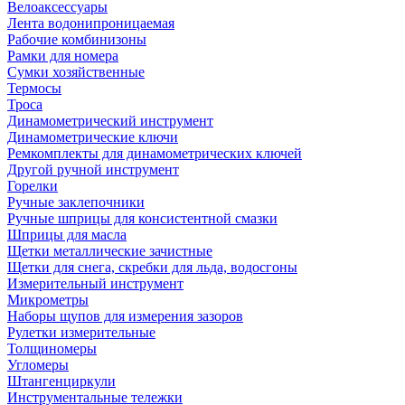
Велоаксессуары
Лента водонипроницаемая
Рабочие комбинизоны
Рамки для номера
Сумки хозяйственные
Термосы
Троса
Динамометрический инструмент
Динамометрические ключи
Ремкомплекты для динамометрических ключей
Другой ручной инструмент
Горелки
Ручные заклепочники
Ручные шприцы для консистентной смазки
Шприцы для масла
Щетки металлические зачистные
Щетки для снега, скребки для льда, водосгоны
Измерительный инструмент
Микрометры
Наборы щупов для измерения зазоров
Рулетки измерительные
Толщиномеры
Угломеры
Штангенциркули
Инструментальные тележки