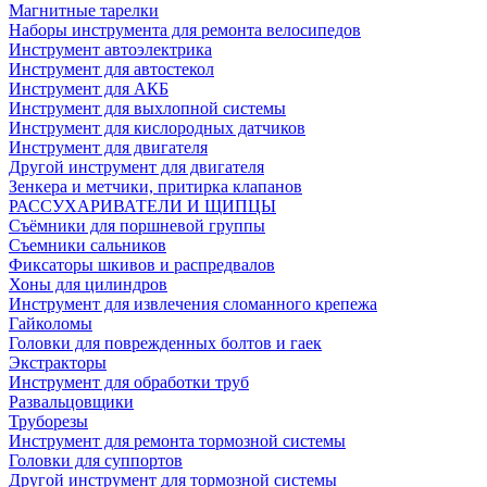
Магнитные тарелки
Наборы инструмента для ремонта велосипедов
Инструмент автоэлектрика
Инструмент для автостекол
Инструмент для АКБ
Инструмент для выхлопной системы
Инструмент для кислородных датчиков
Инструмент для двигателя
Другой инструмент для двигателя
Зенкера и метчики, притирка клапанов
РАССУХАРИВАТЕЛИ И ЩИПЦЫ
Съёмники для поршневой группы
Съемники сальников
Фиксаторы шкивов и распредвалов
Хоны для цилиндров
Инструмент для извлечения сломанного крепежа
Гайколомы
Головки для поврежденных болтов и гаек
Экстракторы
Инструмент для обработки труб
Развальцовщики
Труборезы
Инструмент для ремонта тормозной системы
Головки для суппортов
Другой инструмент для тормозной системы