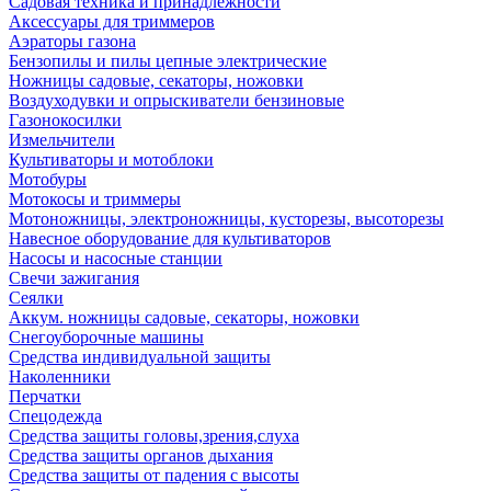
Садовая техника и принадлежности
Аксессуары для триммеров
Аэраторы газона
Бензопилы и пилы цепные электрические
Ножницы садовые, секаторы, ножовки
Воздуходувки и опрыскиватели бензиновые
Газонокосилки
Измельчители
Культиваторы и мотоблоки
Мотобуры
Мотокосы и триммеры
Мотоножницы, электроножницы, кусторезы, высоторезы
Навесное оборудование для культиваторов
Насосы и насосные станции
Свечи зажигания
Сеялки
Аккум. ножницы садовые, секаторы, ножовки
Снегоуборочные машины
Средства индивидуальной защиты
Наколенники
Перчатки
Спецодежда
Средства защиты головы,зрения,слуха
Средства защиты органов дыхания
Средства защиты от падения с высоты