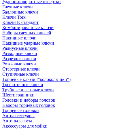
Ударно-поворотные отвертки
Гаечные ключи
Баллонные ключи
Ключи Torx
Ключи Е-стандарт
Комбинированные ключи
Наборы гаечных ключей
Накидные ключи
Накидные ударные ключи
Радиусные ключи
Разводные ключи
Разрезные ключи
Рожковые ключи
Стартерные ключи
Ступичные ключи
Торцевые ключи ("колокольчики")
Трещоточные ключи
Трубные и газовые ключи
Шестигранники
Головки и наборы головок
Наборы торцевых головок
Торцевые головки
Автоаксессуары
Автопылесосы
Аксессуары для мойки