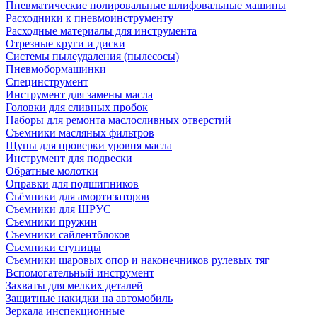
Пневматические полировальные шлифовальные машины
Расходники к пневмоинструменту
Расходные материалы для инструмента
Отрезные круги и диски
Системы пылеудаления (пылесосы)
Пневмобормашинки
Специнструмент
Инструмент для замены масла
Головки для сливных пробок
Наборы для ремонта маслосливных отверстий
Съемники масляных фильтров
Щупы для проверки уровня масла
Инструмент для подвески
Обратные молотки
Оправки для подшипников
Съёмники для амортизаторов
Съемники для ШРУС
Съемники пружин
Съемники сайлентблоков
Съемники ступицы
Съемники шаровых опор и наконечников рулевых тяг
Вспомогательный инструмент
Захваты для мелких деталей
Защитные накидки на автомобиль
Зеркала инспекционные