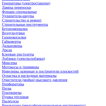
Генераторы (электростанции)
Лампы переноски
Фонари специальные
Удлинители-шнуры
Строительство и ремонт
Строительные инструменты
Бетономешалки
Воздуходувки
Газонокосилки
Гайковерты
Дальномеры
Дрели
Клеевые пистолеты
Лобзики (электролобзики)
Миксеры
Мотокосы и триммеры
Нивелиры лазерные и построители плоскостей
Оснастка и расходные материалы
Очистители (мойки) высокого давления
Перфораторы
Пилы
Плиткорезы
Пушка тепловая
Пылесосы
Реноваторы (многофункциональные инструменты)