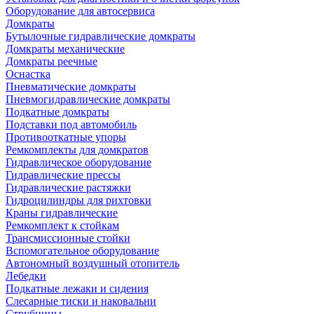
Оборудование для автосервиса
Домкраты
Бутылочные гидравлические домкраты
Домкраты механические
Домкраты реечные
Оснастка
Пневматические домкраты
Пневмогидравлические домкраты
Подкатные домкраты
Подставки под автомобиль
Противооткатные упоры
Ремкомплекты для домкратов
Гидравлическое оборудование
Гидравлические прессы
Гидравлические растяжки
Гидроцилиндры для рихтовки
Краны гидравлические
Ремкомплект к стойкам
Трансмиссионные стойки
Вспомогательное оборудование
Автономный воздушный отопитель
Лебедки
Подкатные лежаки и сидения
Слесарные тиски и наковальни
Струбцины