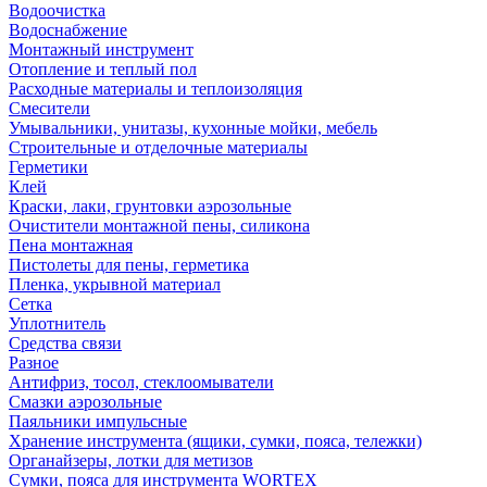
Водоочистка
Водоснабжение
Монтажный инструмент
Отопление и теплый пол
Расходные материалы и теплоизоляция
Смесители
Умывальники, унитазы, кухонные мойки, мебель
Строительные и отделочные материалы
Герметики
Клей
Краски, лаки, грунтовки аэрозольные
Очистители монтажной пены, силикона
Пена монтажная
Пистолеты для пены, герметика
Пленка, укрывной материал
Сетка
Уплотнитель
Средства связи
Разное
Антифриз, тосол, стеклоомыватели
Смазки аэрозольные
Паяльники импульсные
Хранение инструмента (ящики, сумки, пояса, тележки)
Органайзеры, лотки для метизов
Сумки, пояса для инструмента WORTEX