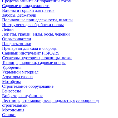
Средства защиты от поражений током
Садовые принадлежности
Вазоны и горшки для цветов
Заборы, держатели
Поливочные принадлежности, шланги
Инструмент для обработки почвы
Лейки
Лопаты, грабли, вилы, косы, черенки
Опрыскиватели
Плодосъемники
Препараты для сада и огорода
Садовый инструмент FISKARS
Секаторы, кусторезы, ножницы, ножи
Теплицы, парники, садовые опоры
Удобрения
Укрывной материал
Аэраторы газона
Мотобуры
Строительное оборудование
Бензорезы
Вибраторы глубинные
Лестницы, стремянки, леса, подмости, мусоропровод
строительный
Мотопомпы
Станки