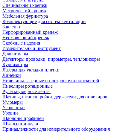
Специальный крепеж
Метрический крепеж
Мебельная фурнитура
Комплектующие для систем вентиляции
Заклепки
Перфорированный крепеж
Нержавеющий крепеж
Скобяные изделия
Измерительный инструмент
Дальномеры
Детекторы проводки, пирометры, тепловизоры
Курвиметры
Лазеры для укладки плитки
Линейки
Нивелиры лазерные и построители плоскостей
Нивелиры ротационные
Рулетки, мерные ленты
Шативы, штанги, рейки, держатели для нивелиров
Угломеры
Угольники
Уровни
Шаблоны профилей
Штангенциркули
Принадлежности для измерительного оборудования