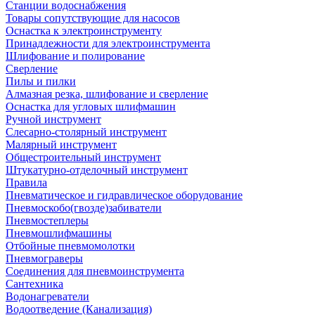
Станции водоснабжения
Товары сопутствующие для насосов
Оснастка к электроинструменту
Принадлежности для электроинструмента
Шлифование и полирование
Сверление
Пилы и пилки
Алмазная резка, шлифование и сверление
Оснастка для угловых шлифмашин
Ручной инструмент
Слесарно-столярный инструмент
Малярный инструмент
Общестроительный инструмент
Штукатурно-отделочный инструмент
Правила
Пневматическое и гидравлическое оборудование
Пневмоскобо(гвозде)забиватели
Пневмостеплеры
Пневмошлифмашины
Отбойные пневмомолотки
Пневмограверы
Соединения для пневмоинструмента
Сантехника
Водонагреватели
Водоотведение (Канализация)