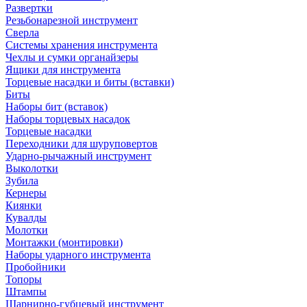
Развертки
Резьбонарезной инструмент
Сверла
Системы хранения инструмента
Чехлы и сумки органайзеры
Ящики для инструмента
Торцевые насадки и биты (вставки)
Биты
Наборы бит (вставок)
Наборы торцевых насадок
Торцевые насадки
Переходники для шуруповертов
Ударно-рычажный инструмент
Выколотки
Зубила
Кернеры
Киянки
Кувалды
Молотки
Монтажки (монтировки)
Наборы ударного инструмента
Пробойники
Топоры
Штампы
Шарнирно-губцевый инструмент