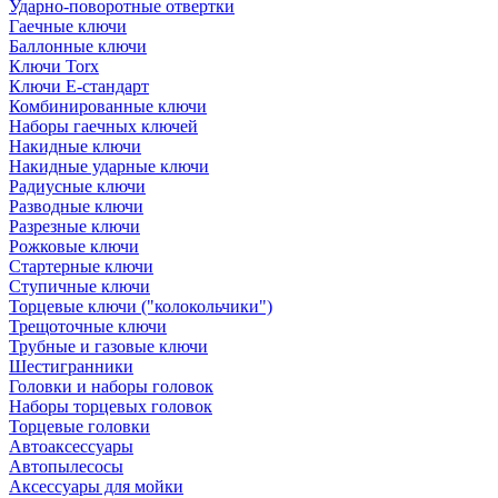
Ударно-поворотные отвертки
Гаечные ключи
Баллонные ключи
Ключи Torx
Ключи Е-стандарт
Комбинированные ключи
Наборы гаечных ключей
Накидные ключи
Накидные ударные ключи
Радиусные ключи
Разводные ключи
Разрезные ключи
Рожковые ключи
Стартерные ключи
Ступичные ключи
Торцевые ключи ("колокольчики")
Трещоточные ключи
Трубные и газовые ключи
Шестигранники
Головки и наборы головок
Наборы торцевых головок
Торцевые головки
Автоаксессуары
Автопылесосы
Аксессуары для мойки