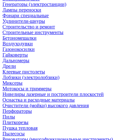
Генераторы (электростанции)
Лампы переноски
Фонари специальные
Удлинители-шнуры
Строительство и ремонт
Строительные инструменты
Бетономешалки
Воздуходувки
Газонокосилки
Гайковерты
Дальномеры
Дрели
Клеевые пистолеты
Лобзики (электролобзики)
Миксеры
Мотокосы и триммеры
Нивелиры лазерные и построители плоскостей
Оснастка и расходные материалы
Очистители (мойки) высокого давления
Перфораторы
Пилы
Плиткорезы
Пушка тепловая
Пылесосы
Реноваторы (многофункциональные инструменты)