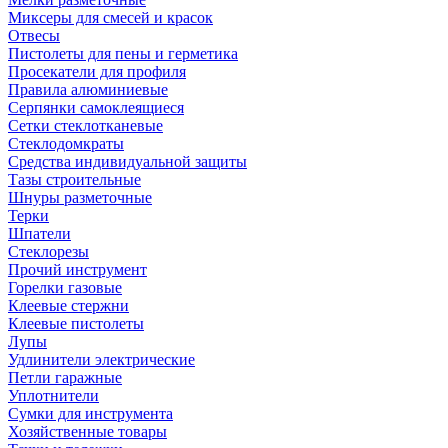
Миксеры для смесей и красок
Отвесы
Пистолеты для пены и герметика
Просекатели для профиля
Правила алюминиевые
Серпянки самоклеящиеся
Сетки стеклотканевые
Стеклодомкраты
Средства индивидуальной защиты
Тазы строительные
Шнуры разметочные
Терки
Шпатели
Стеклорезы
Прочий инструмент
Горелки газовые
Клеевые стержни
Клеевые пистолеты
Лупы
Удлинители электрические
Петли гаражные
Уплотнители
Сумки для инструмента
Хозяйственные товары