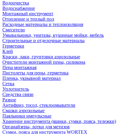
Водоочистка
Водоснабжение
Монтажный инструмент
Отопление и теплый пол
Расходные материалы и теплоизоляция
Смесители
Умывальники, унитазы, кухонные мойки, мебель
Строительные и отделочные материалы
Герметики
Клей
Краски, лаки, грунтовки аэрозольные
Очистители монтажной пены, силикона
Пена монтажная
Пистолеты для пены, герметика
Пленка, укрывной материал
Сетка
Уплотнитель
Средства связи
Разное
Антифриз, тосол, стеклоомыватели
Смазки аэрозольные
Паяльники импульсные
Хранение инструмента (ящики, сумки, пояса, тележки)
Органайзеры, лотки для метизов
Сумки, пояса для инструмента WORTEX