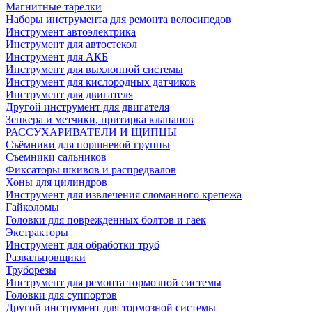
Магнитные тарелки
Наборы инструмента для ремонта велосипедов
Инструмент автоэлектрика
Инструмент для автостекол
Инструмент для АКБ
Инструмент для выхлопной системы
Инструмент для кислородных датчиков
Инструмент для двигателя
Другой инструмент для двигателя
Зенкера и метчики, притирка клапанов
РАССУХАРИВАТЕЛИ И ЩИПЦЫ
Съёмники для поршневой группы
Съемники сальников
Фиксаторы шкивов и распредвалов
Хоны для цилиндров
Инструмент для извлечения сломанного крепежа
Гайколомы
Головки для поврежденных болтов и гаек
Экстракторы
Инструмент для обработки труб
Развальцовщики
Труборезы
Инструмент для ремонта тормозной системы
Головки для суппортов
Другой инструмент для тормозной системы