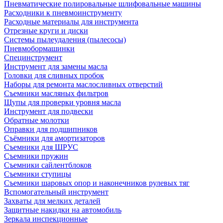
Пневматические полировальные шлифовальные машины
Расходники к пневмоинструменту
Расходные материалы для инструмента
Отрезные круги и диски
Системы пылеудаления (пылесосы)
Пневмобормашинки
Специнструмент
Инструмент для замены масла
Головки для сливных пробок
Наборы для ремонта маслосливных отверстий
Съемники масляных фильтров
Щупы для проверки уровня масла
Инструмент для подвески
Обратные молотки
Оправки для подшипников
Съёмники для амортизаторов
Съемники для ШРУС
Съемники пружин
Съемники сайлентблоков
Съемники ступицы
Съемники шаровых опор и наконечников рулевых тяг
Вспомогательный инструмент
Захваты для мелких деталей
Защитные накидки на автомобиль
Зеркала инспекционные