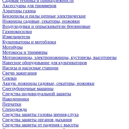
Садовая техника и принадлежности
Аксессуары для триммеров
Аэраторы газона
Бензопилы и пилы цепные электрические
Ножницы садовые, секаторы, ножовки
Воздуходувки и опрыскиватели бензиновые
Газонокосилки
Измельчители
Культиваторы и мотоблоки
Мотобуры
Мотокосы и триммеры
Мотоножницы, электроножницы, кусторезы, высоторезы
Навесное оборудование для культиваторов
Насосы и насосные станции
Свечи зажигания
Сеялки
Аккум. ножницы садовые, секаторы, ножовки
Снегоуборочные машины
Средства индивидуальной защиты
Наколенники
Перчатки
Спецодежда
Средства защиты головы,зрения,слуха
Средства защиты органов дыхания
Средства защиты от падения с высоты