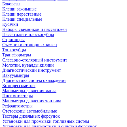
Бокорезы
Клещи зажимные
Клещи переставные
Клещи специальные
Кусачки
Наборы съемников и пассатижей
Пассатижи и плоскогубцы
Стрипперы
Съемники стопорных колец
Тонкогубцы
Трансформеры
Слесарно-столярный инструмент
Молотки, кувалды,киянки
Диагностический инструмент
Вакуумметры
Диагностика систем охлаждения
Компрессометры
Манометры давления масла
Пневмотестеры
Манометры давления топлива
Рефрактометры
Стетоскопы автомобильные
Тестеры дизельных форсунок
Установки для промывки топливных систем
Установки для диагностики и очистки форсунок