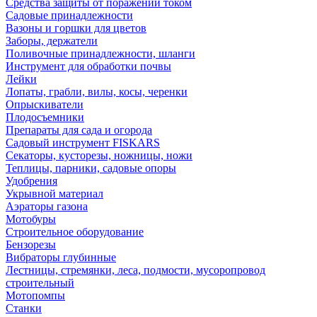
Средства защиты от поражений током
Садовые принадлежности
Вазоны и горшки для цветов
Заборы, держатели
Поливочные принадлежности, шланги
Инструмент для обработки почвы
Лейки
Лопаты, грабли, вилы, косы, черенки
Опрыскиватели
Плодосъемники
Препараты для сада и огорода
Садовый инструмент FISKARS
Секаторы, кусторезы, ножницы, ножи
Теплицы, парники, садовые опоры
Удобрения
Укрывной материал
Аэраторы газона
Мотобуры
Строительное оборудование
Бензорезы
Вибраторы глубинные
Лестницы, стремянки, леса, подмости, мусоропровод
строительный
Мотопомпы
Станки