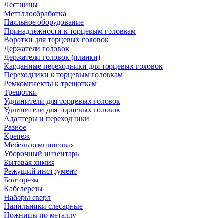
Лестницы
Металлообработка
Паяльное оборудование
Принадлежности к торцевым головкам
Воротки для торцевых головок
Держатели головок
Держатели головок (планки)
Карданные переходники для торцевых головок
Переходники к торцевым головкам
Ремкомплекты к трещоткам
Трещотки
Удлинители для торцевых головок
Удлинители для торцевых головок
Адаптеры и переходники
Разное
Крепеж
Мебель кемпинговая
Уборочный инвентарь
Бытовая химия
Режущий инструмент
Болторезы
Кабелерезы
Наборы сверл
Напильники слесарные
Ножницы по металлу