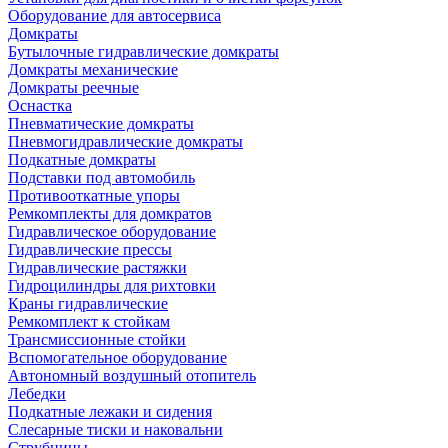
Оборудование для автосервиса
Домкраты
Бутылочные гидравлические домкраты
Домкраты механические
Домкраты реечные
Оснастка
Пневматические домкраты
Пневмогидравлические домкраты
Подкатные домкраты
Подставки под автомобиль
Противооткатные упоры
Ремкомплекты для домкратов
Гидравлическое оборудование
Гидравлические прессы
Гидравлические растяжки
Гидроцилиндры для рихтовки
Краны гидравлические
Ремкомплект к стойкам
Трансмиссионные стойки
Вспомогательное оборудование
Автономный воздушный отопитель
Лебедки
Подкатные лежаки и сидения
Слесарные тиски и наковальни
Струбцины