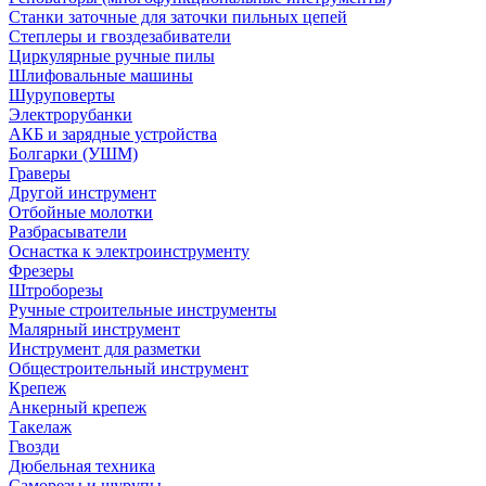
Станки заточные для заточки пильных цепей
Степлеры и гвоздезабиватели
Циркулярные ручные пилы
Шлифовальные машины
Шуруповерты
Электрорубанки
АКБ и зарядные устройства
Болгарки (УШМ)
Граверы
Другой инструмент
Отбойные молотки
Разбрасыватели
Оснастка к электроинструменту
Фрезеры
Штроборезы
Ручные строительные инструменты
Малярный инструмент
Инструмент для разметки
Общестроительный инструмент
Крепеж
Анкерный крепеж
Такелаж
Гвозди
Дюбельная техника
Саморезы и шурупы