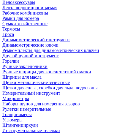
Велоаксессуары
Лента водонипроницаемая
Рабочие комбинизоны
Рамки для номера
Сумки хозяйственные
Термосы
Троса
Динамометрический инструмент
Динамометрические ключи
Ремкомплекты для динамометрических ключей
Другой ручной инструмент
Горелки
Ручные заклепочники
Ручные шприцы для консистентной смазки
Шприцы для масла
Щетки металлические зачистные
Щетки для снега, скребки для льда, водосгоны
Измерительный инструмент
Микрометры
Наборы щупов для измерения зазоров
Рулетки измерительные
Толщиномеры
Угломеры
Штангенциркули
Инструментальные тележки