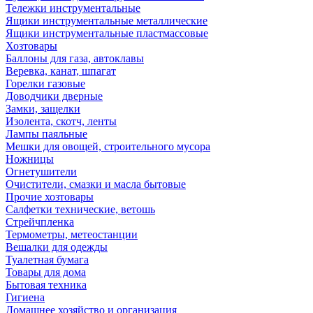
Тележки инструментальные
Ящики инструментальные металлические
Ящики инструментальные пластмассовые
Хозтовары
Баллоны для газа, автоклавы
Веревка, канат, шпагат
Горелки газовые
Доводчики дверные
Замки, защелки
Изолента, скотч, ленты
Лампы паяльные
Мешки для овощей, строительного мусора
Ножницы
Огнетушители
Очистители, смазки и масла бытовые
Прочие хозтовары
Салфетки технические, ветошь
Стрейчпленка
Термометры, метеостанции
Вешалки для одежды
Туалетная бумага
Товары для дома
Бытовая техника
Гигиена
Домашнее хозяйство и организация