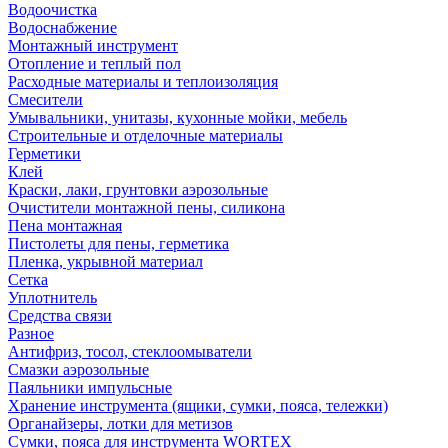
Водоочистка
Водоснабжение
Монтажный инструмент
Отопление и теплый пол
Расходные материалы и теплоизоляция
Смесители
Умывальники, унитазы, кухонные мойки, мебель
Строительные и отделочные материалы
Герметики
Клей
Краски, лаки, грунтовки аэрозольные
Очистители монтажной пены, силикона
Пена монтажная
Пистолеты для пены, герметика
Пленка, укрывной материал
Сетка
Уплотнитель
Средства связи
Разное
Антифриз, тосол, стеклоомыватели
Смазки аэрозольные
Паяльники импульсные
Хранение инструмента (ящики, сумки, пояса, тележки)
Органайзеры, лотки для метизов
Сумки, пояса для инструмента WORTEX