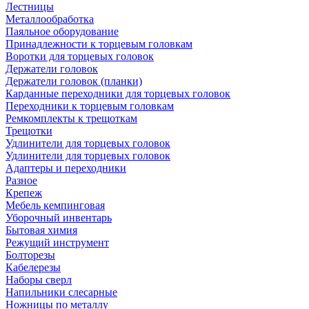
Лестницы
Металлообработка
Паяльное оборудование
Принадлежности к торцевым головкам
Воротки для торцевых головок
Держатели головок
Держатели головок (планки)
Карданные переходники для торцевых головок
Переходники к торцевым головкам
Ремкомплекты к трещоткам
Трещотки
Удлинители для торцевых головок
Удлинители для торцевых головок
Адаптеры и переходники
Разное
Крепеж
Мебель кемпинговая
Уборочный инвентарь
Бытовая химия
Режущий инструмент
Болторезы
Кабелерезы
Наборы сверл
Напильники слесарные
Ножницы по металлу