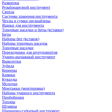
Развертки
Резьбонарезной инструмент
Сверла
Системы хранения инструмента
Чехлы и сумки органайзеры
Ящики для инструмента
Торцевые насадки и биты (вставки)
Биты
Наборы бит (вставок)
Наборы торцевых насадок
Торцевые насадки
Переходники для шуруповертов
Ударно-рычажный инструмент
Выколотки
Зубила
Кернеры
Киянки
Кувалды
Молотки
Монтажки (монтировки)
Наборы ударного инструмента
Пробойники
Топоры
Штампы
Шарнирно-губцевый инструмент