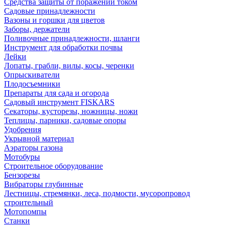
Средства защиты от поражений током
Садовые принадлежности
Вазоны и горшки для цветов
Заборы, держатели
Поливочные принадлежности, шланги
Инструмент для обработки почвы
Лейки
Лопаты, грабли, вилы, косы, черенки
Опрыскиватели
Плодосъемники
Препараты для сада и огорода
Садовый инструмент FISKARS
Секаторы, кусторезы, ножницы, ножи
Теплицы, парники, садовые опоры
Удобрения
Укрывной материал
Аэраторы газона
Мотобуры
Строительное оборудование
Бензорезы
Вибраторы глубинные
Лестницы, стремянки, леса, подмости, мусоропровод
строительный
Мотопомпы
Станки