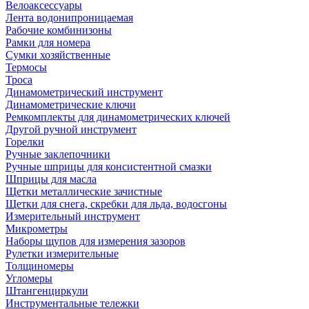
Велоаксессуары
Лента водонипроницаемая
Рабочие комбинизоны
Рамки для номера
Сумки хозяйственные
Термосы
Троса
Динамометрический инструмент
Динамометрические ключи
Ремкомплекты для динамометрических ключей
Другой ручной инструмент
Горелки
Ручные заклепочники
Ручные шприцы для консистентной смазки
Шприцы для масла
Щетки металлические зачистные
Щетки для снега, скребки для льда, водосгоны
Измерительный инструмент
Микрометры
Наборы щупов для измерения зазоров
Рулетки измерительные
Толщиномеры
Угломеры
Штангенциркули
Инструментальные тележки