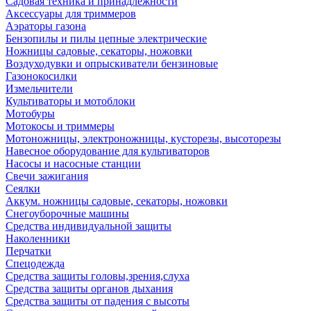
Садовая техника и принадлежности
Аксессуары для триммеров
Аэраторы газона
Бензопилы и пилы цепные электрические
Ножницы садовые, секаторы, ножовки
Воздуходувки и опрыскиватели бензиновые
Газонокосилки
Измельчители
Культиваторы и мотоблоки
Мотобуры
Мотокосы и триммеры
Мотоножницы, электроножницы, кусторезы, высоторезы
Навесное оборудование для культиваторов
Насосы и насосные станции
Свечи зажигания
Сеялки
Аккум. ножницы садовые, секаторы, ножовки
Снегоуборочные машины
Средства индивидуальной защиты
Наколенники
Перчатки
Спецодежда
Средства защиты головы,зрения,слуха
Средства защиты органов дыхания
Средства защиты от падения с высоты