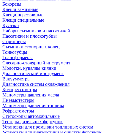
Бокорезы
Клещи зажимные
Клещи переставные
Клещи специальные
Кусачки
Наборы съемников и пассатижей
Пассатижи и плоскогубцы
Стрипперы
Съемники стопорных колец
Тонкогубцы
Трансформеры
Слесарно-столярный инструмент
Молотки, кувалды,киянки
Диагностический инструмент
Вакуумметры
Диагностика систем охлаждения
Компрессометры
Манометры давления масла
Пневмотестеры
Манометры давления топлива
Рефрактометры
Стетоскопы автомобильные
Тестеры дизельных форсунок
Установки для промывки топливных систем
Установки для диагностики и очистки форсунок