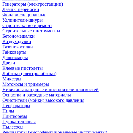
Генераторы (электростанции)
Лампы переноски
Фонари специальные
Удлинители-шнуры
Строительство и ремонт
Строительные инструменты
Бетономешалки
Воздуходувки
Газонокосилки
Гайковерты
Дальномеры
Дрели
Клеевые пистолеты
Лобзики (электролобзики)
Миксеры
Мотокосы и триммеры
Нивелиры лазерные и построители плоскостей
Оснастка и расходные материалы
Очистители (мойки) высокого давления
Перфораторы
Пилы
Плиткорезы
Пушка тепловая
Пылесосы
Реноваторы (многофункциональные инструменты)