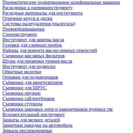
Пневматические полировальные шлифовальные машины
Расходники к пневмоинструменту
Расходные материалы для инструмента
Отрезные круги и диски
Системы пылеудаления (пылесосы)
Пневмобормашинки
Специнструмент
Инструмент для замены масла
Головки для сливных пробок
Наборы для ремонта маслосливных отверстий
Съемники масляных фильтров
Щупы для проверки уровня масла
Инструмент для подвески
Обратные молотки
Оправки для подшипников
Съёмники для амортизаторов
Съемники для ШРУС
Съемники пружин
Съемники сайлентблоков
Съемники ступицы
Съемники шаровых опор и наконечников рулевых тяг
Вспомогательный инструмент
Захваты для мелких деталей
Защитные накидки на автомобиль
Зеркала инспекционные