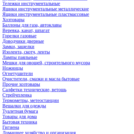
Тележки инструментальные
Ящики инструментальные металлические
Ящики инструментальные пластмассовые
Хозтовары
Баллоны для газа, автоклавы
Веревка, канат, шпагат
Горелки газовые
Доводчики дверные
Замки, защелки
Изолента, скотч, ленты
Лампы паяльные
Мешки для овощей, строительного мусора
Ножницы
Огнетушители
Очистители, смазки и масла бытовые
Прочие хозтовары
Салфетки технические, ветошь
Стрейчпленка
Термометры, метеостанции
Вешалки для одежды
Туалетная бумага
Товары для дома
Бытовая техника
Гигиена
Домашнее хозяйство и организация