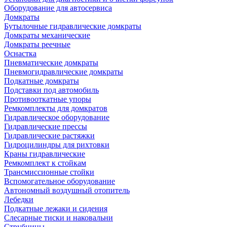
Оборудование для автосервиса
Домкраты
Бутылочные гидравлические домкраты
Домкраты механические
Домкраты реечные
Оснастка
Пневматические домкраты
Пневмогидравлические домкраты
Подкатные домкраты
Подставки под автомобиль
Противооткатные упоры
Ремкомплекты для домкратов
Гидравлическое оборудование
Гидравлические прессы
Гидравлические растяжки
Гидроцилиндры для рихтовки
Краны гидравлические
Ремкомплект к стойкам
Трансмиссионные стойки
Вспомогательное оборудование
Автономный воздушный отопитель
Лебедки
Подкатные лежаки и сидения
Слесарные тиски и наковальни
Струбцины