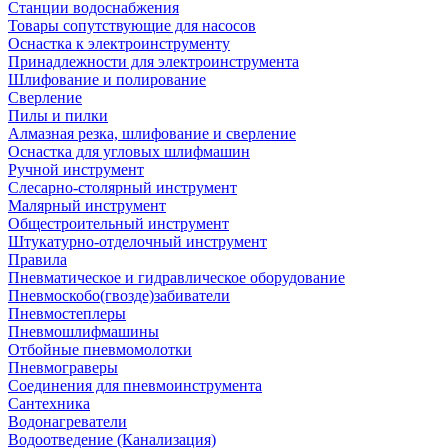
Станции водоснабжения
Товары сопутствующие для насосов
Оснастка к электроинструменту
Принадлежности для электроинструмента
Шлифование и полирование
Сверление
Пилы и пилки
Алмазная резка, шлифование и сверление
Оснастка для угловых шлифмашин
Ручной инструмент
Слесарно-столярный инструмент
Малярный инструмент
Общестроительный инструмент
Штукатурно-отделочный инструмент
Правила
Пневматическое и гидравлическое оборудование
Пневмоскобо(гвозде)забиватели
Пневмостеплеры
Пневмошлифмашины
Отбойные пневмомолотки
Пневмограверы
Соединения для пневмоинструмента
Сантехника
Водонагреватели
Водоотведение (Канализация)