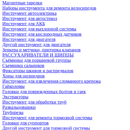
Магнитные тарелки
Наборы инструмента для ремонта велосипедов
Инструмент автоэлектрика
Инструмент для автостекол
Инструмент для АКБ
Инструмент для выхлопной системы
Инструмент для кислородных датчиков
Инструмент для двигателя
Другой инструмент для двигателя
Зенкера и метчики, притирка клапанов
РАССУХАРИВАТЕЛИ И ЩИПЦЫ
Съёмники для поршневой группы
Съемники сальников
Фиксаторы шкивов и распредвалов
Хоны для цилиндров
Инструмент для извлечения сломанного крепежа
Гайколомы
Головки для поврежденных болтов и гаек
Экстракторы
Инструмент для обработки труб
Развальцовщики
Труборезы
Инструмент для ремонта тормозной системы
Головки для суппортов
Другой инструмент для тормозной системы