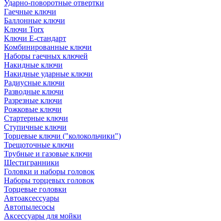
Ударно-поворотные отвертки
Гаечные ключи
Баллонные ключи
Ключи Torx
Ключи Е-стандарт
Комбинированные ключи
Наборы гаечных ключей
Накидные ключи
Накидные ударные ключи
Радиусные ключи
Разводные ключи
Разрезные ключи
Рожковые ключи
Стартерные ключи
Ступичные ключи
Торцевые ключи ("колокольчики")
Трещоточные ключи
Трубные и газовые ключи
Шестигранники
Головки и наборы головок
Наборы торцевых головок
Торцевые головки
Автоаксессуары
Автопылесосы
Аксессуары для мойки