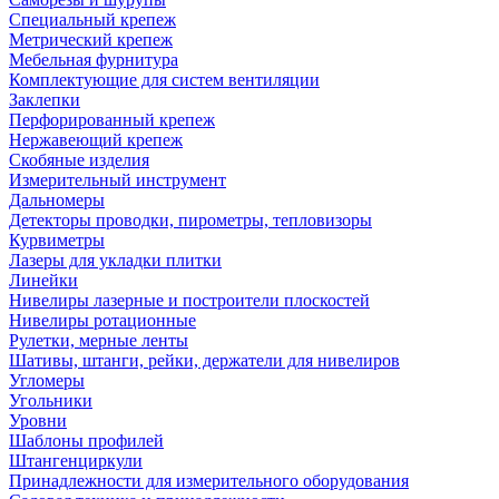
Специальный крепеж
Метрический крепеж
Мебельная фурнитура
Комплектующие для систем вентиляции
Заклепки
Перфорированный крепеж
Нержавеющий крепеж
Скобяные изделия
Измерительный инструмент
Дальномеры
Детекторы проводки, пирометры, тепловизоры
Курвиметры
Лазеры для укладки плитки
Линейки
Нивелиры лазерные и построители плоскостей
Нивелиры ротационные
Рулетки, мерные ленты
Шативы, штанги, рейки, держатели для нивелиров
Угломеры
Угольники
Уровни
Шаблоны профилей
Штангенциркули
Принадлежности для измерительного оборудования