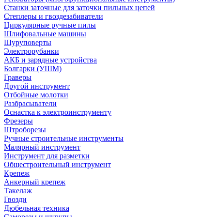
Станки заточные для заточки пильных цепей
Степлеры и гвоздезабиватели
Циркулярные ручные пилы
Шлифовальные машины
Шуруповерты
Электрорубанки
АКБ и зарядные устройства
Болгарки (УШМ)
Граверы
Другой инструмент
Отбойные молотки
Разбрасыватели
Оснастка к электроинструменту
Фрезеры
Штроборезы
Ручные строительные инструменты
Малярный инструмент
Инструмент для разметки
Общестроительный инструмент
Крепеж
Анкерный крепеж
Такелаж
Гвозди
Дюбельная техника
Саморезы и шурупы