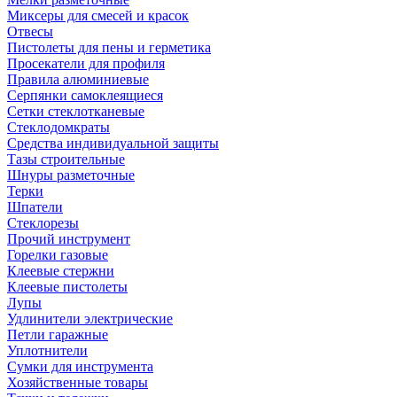
Миксеры для смесей и красок
Отвесы
Пистолеты для пены и герметика
Просекатели для профиля
Правила алюминиевые
Серпянки самоклеящиеся
Сетки стеклотканевые
Стеклодомкраты
Средства индивидуальной защиты
Тазы строительные
Шнуры разметочные
Терки
Шпатели
Стеклорезы
Прочий инструмент
Горелки газовые
Клеевые стержни
Клеевые пистолеты
Лупы
Удлинители электрические
Петли гаражные
Уплотнители
Сумки для инструмента
Хозяйственные товары