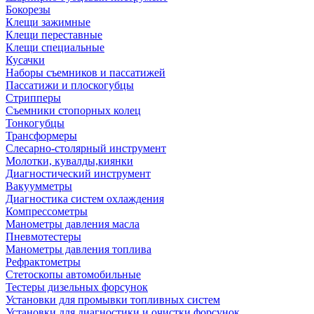
Бокорезы
Клещи зажимные
Клещи переставные
Клещи специальные
Кусачки
Наборы съемников и пассатижей
Пассатижи и плоскогубцы
Стрипперы
Съемники стопорных колец
Тонкогубцы
Трансформеры
Слесарно-столярный инструмент
Молотки, кувалды,киянки
Диагностический инструмент
Вакуумметры
Диагностика систем охлаждения
Компрессометры
Манометры давления масла
Пневмотестеры
Манометры давления топлива
Рефрактометры
Стетоскопы автомобильные
Тестеры дизельных форсунок
Установки для промывки топливных систем
Установки для диагностики и очистки форсунок