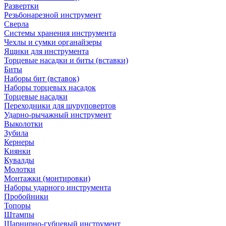
Развертки
Резьбонарезной инструмент
Сверла
Системы хранения инструмента
Чехлы и сумки органайзеры
Ящики для инструмента
Торцевые насадки и биты (вставки)
Биты
Наборы бит (вставок)
Наборы торцевых насадок
Торцевые насадки
Переходники для шуруповертов
Ударно-рычажный инструмент
Выколотки
Зубила
Кернеры
Киянки
Кувалды
Молотки
Монтажки (монтировки)
Наборы ударного инструмента
Пробойники
Топоры
Штампы
Шарнирно-губцевый инструмент