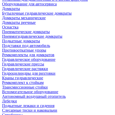
Оборудование для автосервиса
Домкраты
Бутылочные гидравлические домкраты
Домкраты механические
Домкраты реечные
Оснастка
Пневматические домкраты
Пневмогидравлические домкраты
Подкатные домкраты
Подставки под автомобиль
Противооткатные упоры
Ремкомплекты для домкратов
Гидравлическое оборудование
Гидравлические прессы
Гидравлические растяжки
Гидроцилиндры для рихтовки
Краны гидравлические
Ремкомплект к стойкам
Трансмиссионные стойки
Вспомогательное оборудование
Автономный воздушный отопитель
Лебедки
Подкатные лежаки и сидения
Слесарные тиски и наковальни
Струбцины