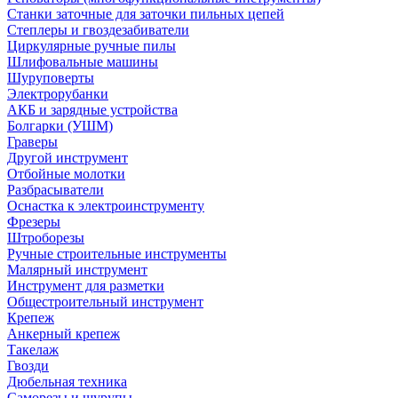
Станки заточные для заточки пильных цепей
Степлеры и гвоздезабиватели
Циркулярные ручные пилы
Шлифовальные машины
Шуруповерты
Электрорубанки
АКБ и зарядные устройства
Болгарки (УШМ)
Граверы
Другой инструмент
Отбойные молотки
Разбрасыватели
Оснастка к электроинструменту
Фрезеры
Штроборезы
Ручные строительные инструменты
Малярный инструмент
Инструмент для разметки
Общестроительный инструмент
Крепеж
Анкерный крепеж
Такелаж
Гвозди
Дюбельная техника
Саморезы и шурупы