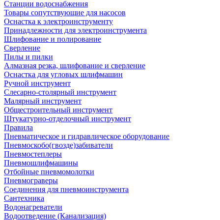
Станции водоснабжения
Товары сопутствующие для насосов
Оснастка к электроинструменту
Принадлежности для электроинструмента
Шлифование и полирование
Сверление
Пилы и пилки
Алмазная резка, шлифование и сверление
Оснастка для угловых шлифмашин
Ручной инструмент
Слесарно-столярный инструмент
Малярный инструмент
Общестроительный инструмент
Штукатурно-отделочный инструмент
Правила
Пневматическое и гидравлическое оборудование
Пневмоскобо(гвозде)забиватели
Пневмостеплеры
Пневмошлифмашины
Отбойные пневмомолотки
Пневмограверы
Соединения для пневмоинструмента
Сантехника
Водонагреватели
Водоотведение (Канализация)