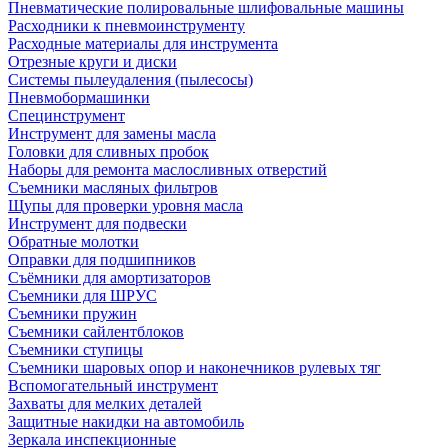
Пневматические полировальные шлифовальные машины
Расходники к пневмоинструменту
Расходные материалы для инструмента
Отрезные круги и диски
Системы пылеудаления (пылесосы)
Пневмобормашинки
Специнструмент
Инструмент для замены масла
Головки для сливных пробок
Наборы для ремонта маслосливных отверстий
Съемники масляных фильтров
Щупы для проверки уровня масла
Инструмент для подвески
Обратные молотки
Оправки для подшипников
Съёмники для амортизаторов
Съемники для ШРУС
Съемники пружин
Съемники сайлентблоков
Съемники ступицы
Съемники шаровых опор и наконечников рулевых тяг
Вспомогательный инструмент
Захваты для мелких деталей
Защитные накидки на автомобиль
Зеркала инспекционные