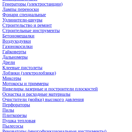
Генераторы (электростанции)
Лампы переноски
Фонари специальные
Удлинители-шнуры
Строительство и ремонт
Строительные инструменты
Бетономешалки
Воздуходувки
Газонокосилки
Гайковерты
Дальномеры
Дрели
Клеевые пистолеты
Лобзики (электролобзики)
Миксеры
Мотокосы и триммеры
Нивелиры лазерные и построители плоскостей
Оснастка и расходные материалы
Очистители (мойки) высокого давления
Перфораторы
Пилы
Плиткорезы
Пушка тепловая
Пылесосы
Реноваторы (многофункциональные инструменты)