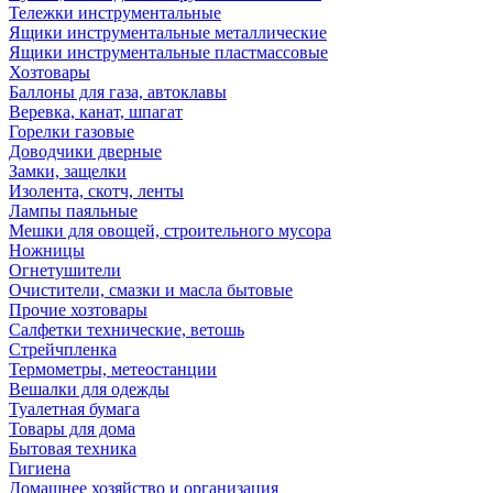
Тележки инструментальные
Ящики инструментальные металлические
Ящики инструментальные пластмассовые
Хозтовары
Баллоны для газа, автоклавы
Веревка, канат, шпагат
Горелки газовые
Доводчики дверные
Замки, защелки
Изолента, скотч, ленты
Лампы паяльные
Мешки для овощей, строительного мусора
Ножницы
Огнетушители
Очистители, смазки и масла бытовые
Прочие хозтовары
Салфетки технические, ветошь
Стрейчпленка
Термометры, метеостанции
Вешалки для одежды
Туалетная бумага
Товары для дома
Бытовая техника
Гигиена
Домашнее хозяйство и организация