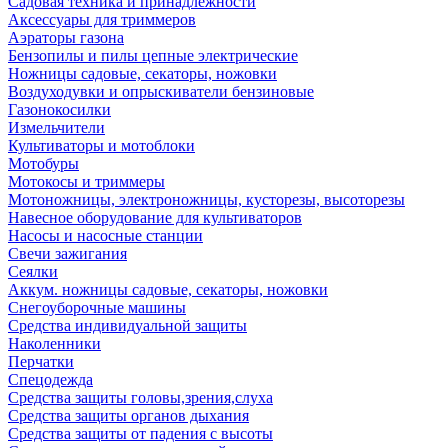
Садовая техника и принадлежности
Аксессуары для триммеров
Аэраторы газона
Бензопилы и пилы цепные электрические
Ножницы садовые, секаторы, ножовки
Воздуходувки и опрыскиватели бензиновые
Газонокосилки
Измельчители
Культиваторы и мотоблоки
Мотобуры
Мотокосы и триммеры
Мотоножницы, электроножницы, кусторезы, высоторезы
Навесное оборудование для культиваторов
Насосы и насосные станции
Свечи зажигания
Сеялки
Аккум. ножницы садовые, секаторы, ножовки
Снегоуборочные машины
Средства индивидуальной защиты
Наколенники
Перчатки
Спецодежда
Средства защиты головы,зрения,слуха
Средства защиты органов дыхания
Средства защиты от падения с высоты