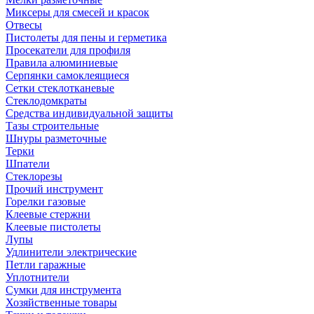
Миксеры для смесей и красок
Отвесы
Пистолеты для пены и герметика
Просекатели для профиля
Правила алюминиевые
Серпянки самоклеящиеся
Сетки стеклотканевые
Стеклодомкраты
Средства индивидуальной защиты
Тазы строительные
Шнуры разметочные
Терки
Шпатели
Стеклорезы
Прочий инструмент
Горелки газовые
Клеевые стержни
Клеевые пистолеты
Лупы
Удлинители электрические
Петли гаражные
Уплотнители
Сумки для инструмента
Хозяйственные товары