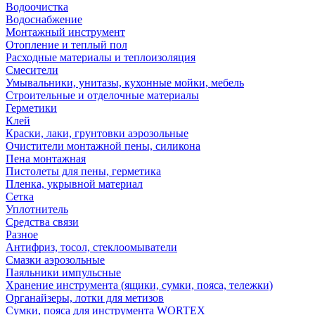
Водоочистка
Водоснабжение
Монтажный инструмент
Отопление и теплый пол
Расходные материалы и теплоизоляция
Смесители
Умывальники, унитазы, кухонные мойки, мебель
Строительные и отделочные материалы
Герметики
Клей
Краски, лаки, грунтовки аэрозольные
Очистители монтажной пены, силикона
Пена монтажная
Пистолеты для пены, герметика
Пленка, укрывной материал
Сетка
Уплотнитель
Средства связи
Разное
Антифриз, тосол, стеклоомыватели
Смазки аэрозольные
Паяльники импульсные
Хранение инструмента (ящики, сумки, пояса, тележки)
Органайзеры, лотки для метизов
Сумки, пояса для инструмента WORTEX