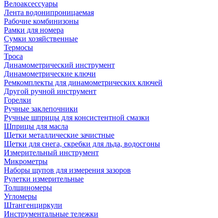
Велоаксессуары
Лента водонипроницаемая
Рабочие комбинизоны
Рамки для номера
Сумки хозяйственные
Термосы
Троса
Динамометрический инструмент
Динамометрические ключи
Ремкомплекты для динамометрических ключей
Другой ручной инструмент
Горелки
Ручные заклепочники
Ручные шприцы для консистентной смазки
Шприцы для масла
Щетки металлические зачистные
Щетки для снега, скребки для льда, водосгоны
Измерительный инструмент
Микрометры
Наборы щупов для измерения зазоров
Рулетки измерительные
Толщиномеры
Угломеры
Штангенциркули
Инструментальные тележки