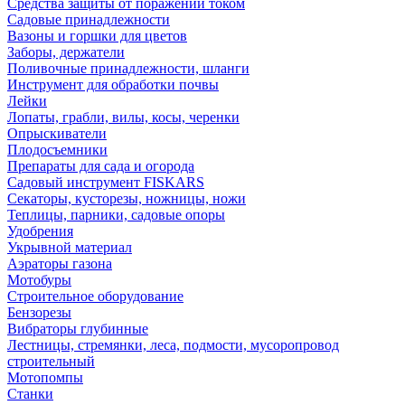
Средства защиты от поражений током
Садовые принадлежности
Вазоны и горшки для цветов
Заборы, держатели
Поливочные принадлежности, шланги
Инструмент для обработки почвы
Лейки
Лопаты, грабли, вилы, косы, черенки
Опрыскиватели
Плодосъемники
Препараты для сада и огорода
Садовый инструмент FISKARS
Секаторы, кусторезы, ножницы, ножи
Теплицы, парники, садовые опоры
Удобрения
Укрывной материал
Аэраторы газона
Мотобуры
Строительное оборудование
Бензорезы
Вибраторы глубинные
Лестницы, стремянки, леса, подмости, мусоропровод
строительный
Мотопомпы
Станки