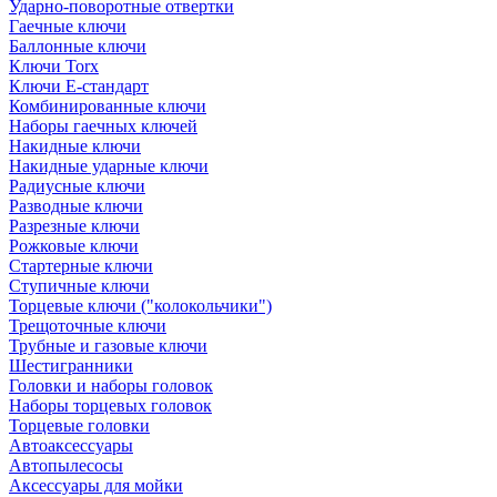
Ударно-поворотные отвертки
Гаечные ключи
Баллонные ключи
Ключи Torx
Ключи Е-стандарт
Комбинированные ключи
Наборы гаечных ключей
Накидные ключи
Накидные ударные ключи
Радиусные ключи
Разводные ключи
Разрезные ключи
Рожковые ключи
Стартерные ключи
Ступичные ключи
Торцевые ключи ("колокольчики")
Трещоточные ключи
Трубные и газовые ключи
Шестигранники
Головки и наборы головок
Наборы торцевых головок
Торцевые головки
Автоаксессуары
Автопылесосы
Аксессуары для мойки