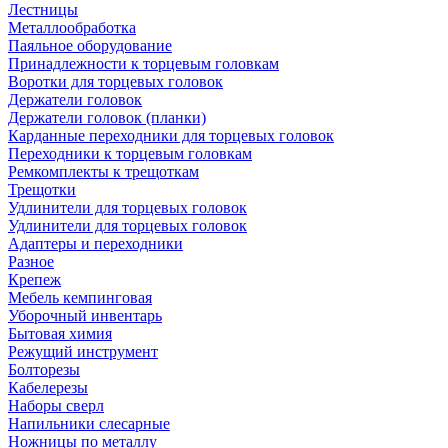
Лестницы
Металлообработка
Паяльное оборудование
Принадлежности к торцевым головкам
Воротки для торцевых головок
Держатели головок
Держатели головок (планки)
Карданные переходники для торцевых головок
Переходники к торцевым головкам
Ремкомплекты к трещоткам
Трещотки
Удлинители для торцевых головок
Удлинители для торцевых головок
Адаптеры и переходники
Разное
Крепеж
Мебель кемпинговая
Уборочный инвентарь
Бытовая химия
Режущий инструмент
Болторезы
Кабелерезы
Наборы сверл
Напильники слесарные
Ножницы по металлу