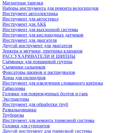
Магнитные тарелки
Наборы инструмента для ремонта велосипедов
Инструмент автоэлектрика
Инструмент для автостекол
Инструмент для АКБ
Инструмент для выхлопной системы
Инструмент для кислородных датчиков
Инструмент для двигателя
Другой инструмент для двигателя
Зенкера и метчики, притирка клапанов
РАССУХАРИВАТЕЛИ И ЩИПЦЫ
Съёмники для поршневой группы
Съемники сальников
Фиксаторы шкивов и распредвалов
Хоны для цилиндров
Инструмент для извлечения сломанного крепежа
Гайколомы
Головки для поврежденных болтов и гаек
Экстракторы
Инструмент для обработки труб
Развальцовщики
Труборезы
Инструмент для ремонта тормозной системы
Головки для суппортов
Другой инструмент для тормозной системы