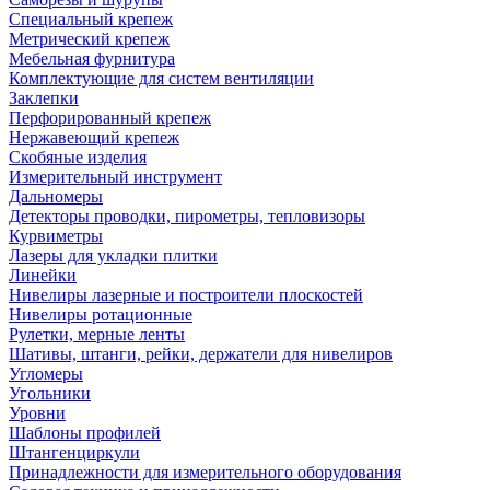
Специальный крепеж
Метрический крепеж
Мебельная фурнитура
Комплектующие для систем вентиляции
Заклепки
Перфорированный крепеж
Нержавеющий крепеж
Скобяные изделия
Измерительный инструмент
Дальномеры
Детекторы проводки, пирометры, тепловизоры
Курвиметры
Лазеры для укладки плитки
Линейки
Нивелиры лазерные и построители плоскостей
Нивелиры ротационные
Рулетки, мерные ленты
Шативы, штанги, рейки, держатели для нивелиров
Угломеры
Угольники
Уровни
Шаблоны профилей
Штангенциркули
Принадлежности для измерительного оборудования