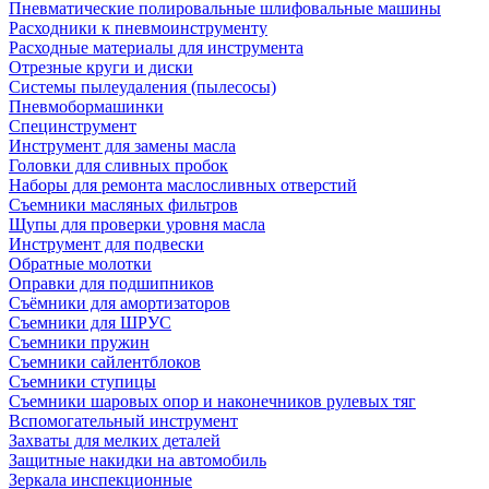
Пневматические полировальные шлифовальные машины
Расходники к пневмоинструменту
Расходные материалы для инструмента
Отрезные круги и диски
Системы пылеудаления (пылесосы)
Пневмобормашинки
Специнструмент
Инструмент для замены масла
Головки для сливных пробок
Наборы для ремонта маслосливных отверстий
Съемники масляных фильтров
Щупы для проверки уровня масла
Инструмент для подвески
Обратные молотки
Оправки для подшипников
Съёмники для амортизаторов
Съемники для ШРУС
Съемники пружин
Съемники сайлентблоков
Съемники ступицы
Съемники шаровых опор и наконечников рулевых тяг
Вспомогательный инструмент
Захваты для мелких деталей
Защитные накидки на автомобиль
Зеркала инспекционные