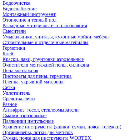
Водоочистка
Водоснабжение
Монтажный инструмент
Отопление и теплый пол
Расходные материалы и теплоизоляция
Смесители
Умывальники, унитазы, кухонные мойки, мебель
Строительные и отделочные материалы
Герметики
Клей
Краски, лаки, грунтовки аэрозольные
Очистители монтажной пены, силикона
Пена монтажная
Пистолеты для пены, герметика
Пленка, укрывной материал
Сетка
Уплотнитель
Средства связи
Разное
Антифриз, тосол, стеклоомыватели
Смазки аэрозольные
Паяльники импульсные
Хранение инструмента (ящики, сумки, пояса, тележки)
Органайзеры, лотки для метизов
Сумки, пояса для инструмента WORTEX