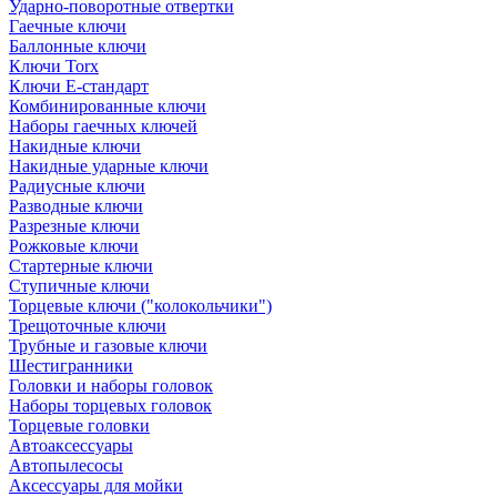
Ударно-поворотные отвертки
Гаечные ключи
Баллонные ключи
Ключи Torx
Ключи Е-стандарт
Комбинированные ключи
Наборы гаечных ключей
Накидные ключи
Накидные ударные ключи
Радиусные ключи
Разводные ключи
Разрезные ключи
Рожковые ключи
Стартерные ключи
Ступичные ключи
Торцевые ключи ("колокольчики")
Трещоточные ключи
Трубные и газовые ключи
Шестигранники
Головки и наборы головок
Наборы торцевых головок
Торцевые головки
Автоаксессуары
Автопылесосы
Аксессуары для мойки