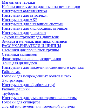
Магнитные тарелки
Наборы инструмента для ремонта велосипедов
Инструмент автоэлектрика
Инструмент для автостекол
Инструмент для АКБ
Инструмент для выхлопной системы
Инструмент для кислородных датчиков
Инструмент для двигателя
Другой инструмент для двигателя
Зенкера и метчики, притирка клапанов
РАССУХАРИВАТЕЛИ И ЩИПЦЫ
Съёмники для поршневой группы
Съемники сальников
Фиксаторы шкивов и распредвалов
Хоны для цилиндров
Инструмент для извлечения сломанного крепежа
Гайколомы
Головки для поврежденных болтов и гаек
Экстракторы
Инструмент для обработки труб
Развальцовщики
Труборезы
Инструмент для ремонта тормозной системы
Головки для суппортов
Другой инструмент для тормозной системы