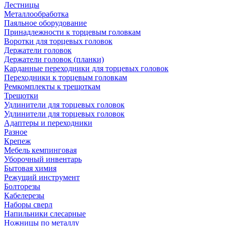
Лестницы
Металлообработка
Паяльное оборудование
Принадлежности к торцевым головкам
Воротки для торцевых головок
Держатели головок
Держатели головок (планки)
Карданные переходники для торцевых головок
Переходники к торцевым головкам
Ремкомплекты к трещоткам
Трещотки
Удлинители для торцевых головок
Удлинители для торцевых головок
Адаптеры и переходники
Разное
Крепеж
Мебель кемпинговая
Уборочный инвентарь
Бытовая химия
Режущий инструмент
Болторезы
Кабелерезы
Наборы сверл
Напильники слесарные
Ножницы по металлу