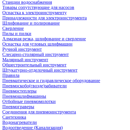
Станции водоснабжения
Товары сопутствующие для насосов
Оснастка к электроинструменту
Принадлежности для электроинструмента
Шлифование и полирование
Сверление
Пилы и пилки
Алмазная резка, шлифование и сверление
Оснастка для угловых шлифмашин
Ручной инструмент
Слесарно-столярный инструмент
Малярный инструмент
Общестроительный инструмент
Штукатурно-отделочный инструмент
Правила
Пневматическое и гидравлическое оборудование
Пневмоскобо(гвозде)забиватели
Пневмостеплеры
Пневмошлифмашины
Отбойные пневмомолотки
Пневмограверы
Соединения для пневмоинструмента
Сантехника
Водонагреватели
Водоотведение (Канализация)