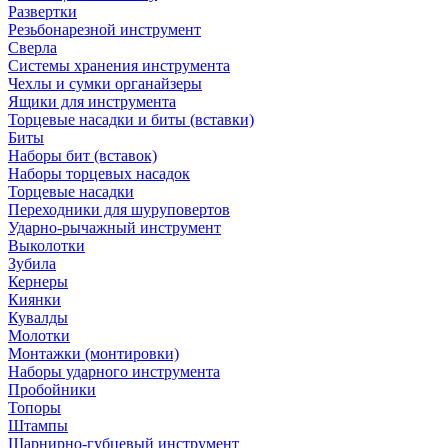
Развертки
Резьбонарезной инструмент
Сверла
Системы хранения инструмента
Чехлы и сумки органайзеры
Ящики для инструмента
Торцевые насадки и биты (вставки)
Биты
Наборы бит (вставок)
Наборы торцевых насадок
Торцевые насадки
Переходники для шуруповертов
Ударно-рычажный инструмент
Выколотки
Зубила
Кернеры
Киянки
Кувалды
Молотки
Монтажки (монтировки)
Наборы ударного инструмента
Пробойники
Топоры
Штампы
Шарнирно-губцевый инструмент