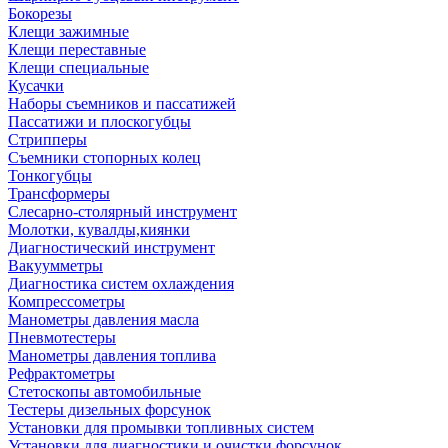
Бокорезы
Клещи зажимные
Клещи переставные
Клещи специальные
Кусачки
Наборы съемников и пассатижей
Пассатижи и плоскогубцы
Стрипперы
Съемники стопорных колец
Тонкогубцы
Трансформеры
Слесарно-столярный инструмент
Молотки, кувалды,киянки
Диагностический инструмент
Вакуумметры
Диагностика систем охлаждения
Компрессометры
Манометры давления масла
Пневмотестеры
Манометры давления топлива
Рефрактометры
Стетоскопы автомобильные
Тестеры дизельных форсунок
Установки для промывки топливных систем
Установки для диагностики и очистки форсунок