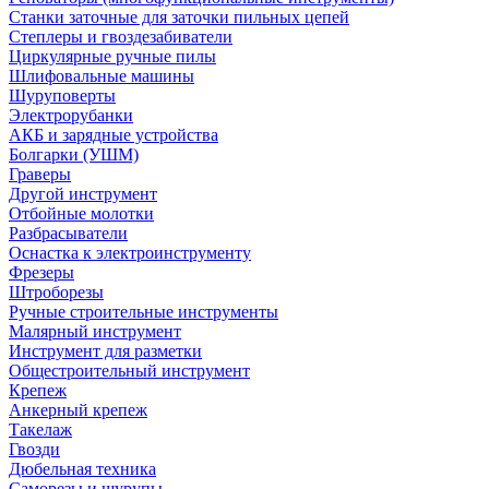
Станки заточные для заточки пильных цепей
Степлеры и гвоздезабиватели
Циркулярные ручные пилы
Шлифовальные машины
Шуруповерты
Электрорубанки
АКБ и зарядные устройства
Болгарки (УШМ)
Граверы
Другой инструмент
Отбойные молотки
Разбрасыватели
Оснастка к электроинструменту
Фрезеры
Штроборезы
Ручные строительные инструменты
Малярный инструмент
Инструмент для разметки
Общестроительный инструмент
Крепеж
Анкерный крепеж
Такелаж
Гвозди
Дюбельная техника
Саморезы и шурупы