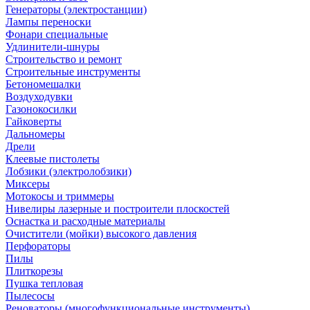
Генераторы (электростанции)
Лампы переноски
Фонари специальные
Удлинители-шнуры
Строительство и ремонт
Строительные инструменты
Бетономешалки
Воздуходувки
Газонокосилки
Гайковерты
Дальномеры
Дрели
Клеевые пистолеты
Лобзики (электролобзики)
Миксеры
Мотокосы и триммеры
Нивелиры лазерные и построители плоскостей
Оснастка и расходные материалы
Очистители (мойки) высокого давления
Перфораторы
Пилы
Плиткорезы
Пушка тепловая
Пылесосы
Реноваторы (многофункциональные инструменты)