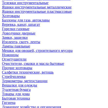
Тележки инструментальные
Ящики инструментальные металлические
Ящики инструментальные пластмассовые
Хозтовары
Баллоны для газа, автоклавы
Веревка, канат, шпагат
Горелки газовые
Доводчики дверные
Замки, защелки
Изолента, скотч, ленты
Лампы паяльные
Мешки для овощей, строительного мусора
Ножницы
Огнетушители
Очистители, смазки и масла бытовые
Прочие хозтовары
Салфетки технические, ветошь
Стрейчпленка
Термометры, метеостанции
Вешалки для одежды
Туалетная бумага
Товары для дома
Бытовая техника
Гигиена
Домашнее хозяйство и организация