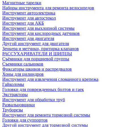
Магнитные тарелки
Наборы инструмента для ремонта велосипедов
Инструмент автоэлектрика
Инструмент для автостекол
Инструмент для АКБ
Инструмент для выхлопной системы
Инструмент для кислородных датчиков
Инструмент для двигателя
Другой инструмент для двигателя
Зенкера и метчики, притирка клапанов
РАССУХАРИВАТЕЛИ И ЩИПЦЫ
Съёмники для поршневой группы
Съемники сальников
Фиксаторы шкивов и распредвалов
Хоны для цилиндров
Инструмент для извлечения сломанного крепежа
Гайколомы
Головки для поврежденных болтов и гаек
Экстракторы
Инструмент для обработки труб
Развальцовщики
Труборезы
Инструмент для ремонта тормозной системы
Головки для суппортов
Другой инструмент для тормозной системы