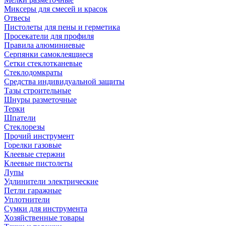
Миксеры для смесей и красок
Отвесы
Пистолеты для пены и герметика
Просекатели для профиля
Правила алюминиевые
Серпянки самоклеящиеся
Сетки стеклотканевые
Стеклодомкраты
Средства индивидуальной защиты
Тазы строительные
Шнуры разметочные
Терки
Шпатели
Стеклорезы
Прочий инструмент
Горелки газовые
Клеевые стержни
Клеевые пистолеты
Лупы
Удлинители электрические
Петли гаражные
Уплотнители
Сумки для инструмента
Хозяйственные товары