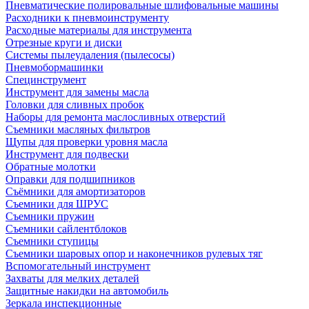
Пневматические полировальные шлифовальные машины
Расходники к пневмоинструменту
Расходные материалы для инструмента
Отрезные круги и диски
Системы пылеудаления (пылесосы)
Пневмобормашинки
Специнструмент
Инструмент для замены масла
Головки для сливных пробок
Наборы для ремонта маслосливных отверстий
Съемники масляных фильтров
Щупы для проверки уровня масла
Инструмент для подвески
Обратные молотки
Оправки для подшипников
Съёмники для амортизаторов
Съемники для ШРУС
Съемники пружин
Съемники сайлентблоков
Съемники ступицы
Съемники шаровых опор и наконечников рулевых тяг
Вспомогательный инструмент
Захваты для мелких деталей
Защитные накидки на автомобиль
Зеркала инспекционные