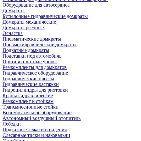
Оборудование для автосервиса
Домкраты
Бутылочные гидравлические домкраты
Домкраты механические
Домкраты реечные
Оснастка
Пневматические домкраты
Пневмогидравлические домкраты
Подкатные домкраты
Подставки под автомобиль
Противооткатные упоры
Ремкомплекты для домкратов
Гидравлическое оборудование
Гидравлические прессы
Гидравлические растяжки
Гидроцилиндры для рихтовки
Краны гидравлические
Ремкомплект к стойкам
Трансмиссионные стойки
Вспомогательное оборудование
Автономный воздушный отопитель
Лебедки
Подкатные лежаки и сидения
Слесарные тиски и наковальни
Струбцины