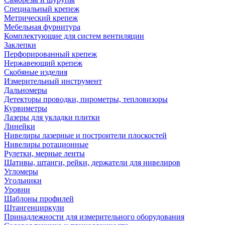
Специальный крепеж
Метрический крепеж
Мебельная фурнитура
Комплектующие для систем вентиляции
Заклепки
Перфорированный крепеж
Нержавеющий крепеж
Скобяные изделия
Измерительный инструмент
Дальномеры
Детекторы проводки, пирометры, тепловизоры
Курвиметры
Лазеры для укладки плитки
Линейки
Нивелиры лазерные и построители плоскостей
Нивелиры ротационные
Рулетки, мерные ленты
Шативы, штанги, рейки, держатели для нивелиров
Угломеры
Угольники
Уровни
Шаблоны профилей
Штангенциркули
Принадлежности для измерительного оборудования