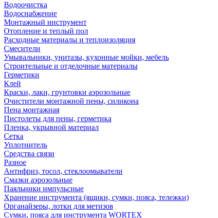
Водоочистка
Водоснабжение
Монтажный инструмент
Отопление и теплый пол
Расходные материалы и теплоизоляция
Смесители
Умывальники, унитазы, кухонные мойки, мебель
Строительные и отделочные материалы
Герметики
Клей
Краски, лаки, грунтовки аэрозольные
Очистители монтажной пены, силикона
Пена монтажная
Пистолеты для пены, герметика
Пленка, укрывной материал
Сетка
Уплотнитель
Средства связи
Разное
Антифриз, тосол, стеклоомыватели
Смазки аэрозольные
Паяльники импульсные
Хранение инструмента (ящики, сумки, пояса, тележки)
Органайзеры, лотки для метизов
Сумки, пояса для инструмента WORTEX