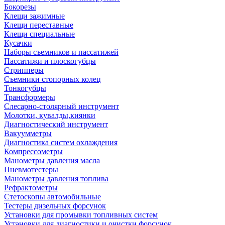
Бокорезы
Клещи зажимные
Клещи переставные
Клещи специальные
Кусачки
Наборы съемников и пассатижей
Пассатижи и плоскогубцы
Стрипперы
Съемники стопорных колец
Тонкогубцы
Трансформеры
Слесарно-столярный инструмент
Молотки, кувалды,киянки
Диагностический инструмент
Вакуумметры
Диагностика систем охлаждения
Компрессометры
Манометры давления масла
Пневмотестеры
Манометры давления топлива
Рефрактометры
Стетоскопы автомобильные
Тестеры дизельных форсунок
Установки для промывки топливных систем
Установки для диагностики и очистки форсунок