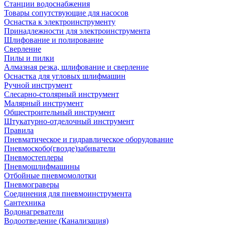
Станции водоснабжения
Товары сопутствующие для насосов
Оснастка к электроинструменту
Принадлежности для электроинструмента
Шлифование и полирование
Сверление
Пилы и пилки
Алмазная резка, шлифование и сверление
Оснастка для угловых шлифмашин
Ручной инструмент
Слесарно-столярный инструмент
Малярный инструмент
Общестроительный инструмент
Штукатурно-отделочный инструмент
Правила
Пневматическое и гидравлическое оборудование
Пневмоскобо(гвозде)забиватели
Пневмостеплеры
Пневмошлифмашины
Отбойные пневмомолотки
Пневмограверы
Соединения для пневмоинструмента
Сантехника
Водонагреватели
Водоотведение (Канализация)