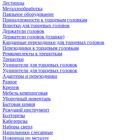
Лестницы
Металлообработка
Паяльное оборудование
Принадлежности к торцевым головкам
Воротки для торцевых головок
Держатели головок
Держатели головок (планки)
Карданные переходники для торцевых головок
Переходники к торцевым головкам
Ремкомплекты к трещоткам
Трещотки
Удлинители для торцевых головок
Удлинители для торцевых головок
Адаптеры и переходники
Разное
Крепеж
Мебель кемпинговая
Уборочный инвентарь
Бытовая химия
Режущий инструмент
Болторезы
Кабелерезы
Наборы сверл
Напильники слесарные
Ножницы по металлу