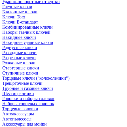
Ударно-поворотные отвертки
Гаечные ключи
Баллонные ключи
Ключи Torx
Ключи Е-стандарт
Комбинированные ключи
Наборы гаечных ключей
Накидные ключи
Накидные ударные ключи
Радиусные ключи
Разводные ключи
Разрезные ключи
Рожковые ключи
Стартерные ключи
Ступичные ключи
Торцевые ключи ("колокольчики")
Трещоточные ключи
Трубные и газовые ключи
Шестигранники
Головки и наборы головок
Наборы торцевых головок
Торцевые головки
Автоаксессуары
Автопылесосы
Аксессуары для мойки