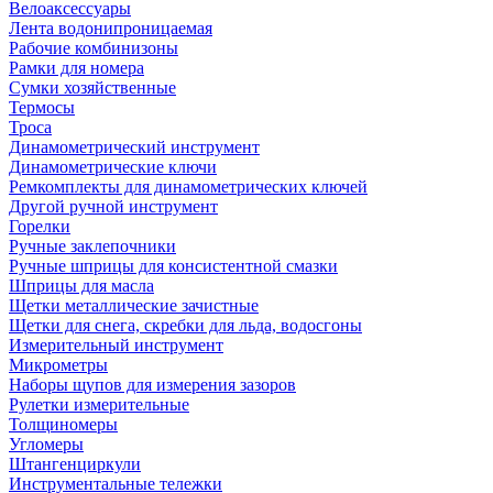
Велоаксессуары
Лента водонипроницаемая
Рабочие комбинизоны
Рамки для номера
Сумки хозяйственные
Термосы
Троса
Динамометрический инструмент
Динамометрические ключи
Ремкомплекты для динамометрических ключей
Другой ручной инструмент
Горелки
Ручные заклепочники
Ручные шприцы для консистентной смазки
Шприцы для масла
Щетки металлические зачистные
Щетки для снега, скребки для льда, водосгоны
Измерительный инструмент
Микрометры
Наборы щупов для измерения зазоров
Рулетки измерительные
Толщиномеры
Угломеры
Штангенциркули
Инструментальные тележки