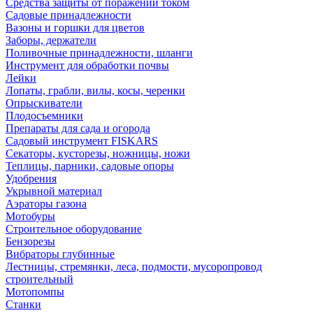
Средства защиты от поражений током
Садовые принадлежности
Вазоны и горшки для цветов
Заборы, держатели
Поливочные принадлежности, шланги
Инструмент для обработки почвы
Лейки
Лопаты, грабли, вилы, косы, черенки
Опрыскиватели
Плодосъемники
Препараты для сада и огорода
Садовый инструмент FISKARS
Секаторы, кусторезы, ножницы, ножи
Теплицы, парники, садовые опоры
Удобрения
Укрывной материал
Аэраторы газона
Мотобуры
Строительное оборудование
Бензорезы
Вибраторы глубинные
Лестницы, стремянки, леса, подмости, мусоропровод
строительный
Мотопомпы
Станки