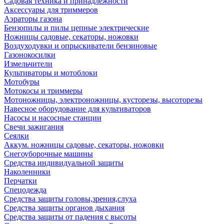
Садовая техника и принадлежности
Аксессуары для триммеров
Аэраторы газона
Бензопилы и пилы цепные электрические
Ножницы садовые, секаторы, ножовки
Воздуходувки и опрыскиватели бензиновые
Газонокосилки
Измельчители
Культиваторы и мотоблоки
Мотобуры
Мотокосы и триммеры
Мотоножницы, электроножницы, кусторезы, высоторезы
Навесное оборудование для культиваторов
Насосы и насосные станции
Свечи зажигания
Сеялки
Аккум. ножницы садовые, секаторы, ножовки
Снегоуборочные машины
Средства индивидуальной защиты
Наколенники
Перчатки
Спецодежда
Средства защиты головы,зрения,слуха
Средства защиты органов дыхания
Средства защиты от падения с высоты