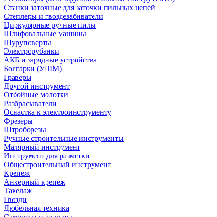
Станки заточные для заточки пильных цепей
Степлеры и гвоздезабиватели
Циркулярные ручные пилы
Шлифовальные машины
Шуруповерты
Электрорубанки
АКБ и зарядные устройства
Болгарки (УШМ)
Граверы
Другой инструмент
Отбойные молотки
Разбрасыватели
Оснастка к электроинструменту
Фрезеры
Штроборезы
Ручные строительные инструменты
Малярный инструмент
Инструмент для разметки
Общестроительный инструмент
Крепеж
Анкерный крепеж
Такелаж
Гвозди
Дюбельная техника
Саморезы и шурупы