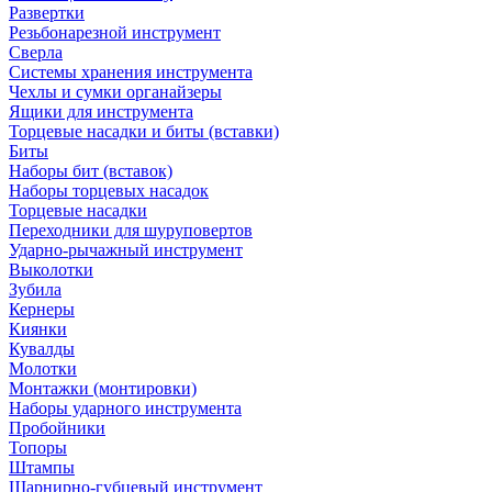
Развертки
Резьбонарезной инструмент
Сверла
Системы хранения инструмента
Чехлы и сумки органайзеры
Ящики для инструмента
Торцевые насадки и биты (вставки)
Биты
Наборы бит (вставок)
Наборы торцевых насадок
Торцевые насадки
Переходники для шуруповертов
Ударно-рычажный инструмент
Выколотки
Зубила
Кернеры
Киянки
Кувалды
Молотки
Монтажки (монтировки)
Наборы ударного инструмента
Пробойники
Топоры
Штампы
Шарнирно-губцевый инструмент