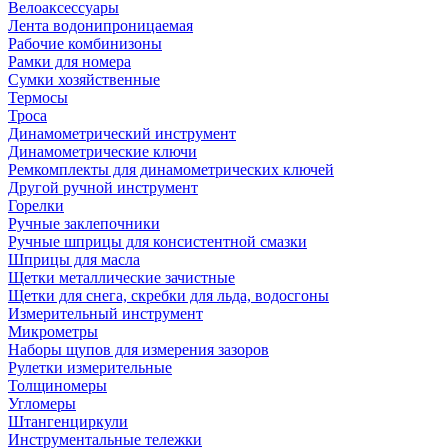
Велоаксессуары
Лента водонипроницаемая
Рабочие комбинизоны
Рамки для номера
Сумки хозяйственные
Термосы
Троса
Динамометрический инструмент
Динамометрические ключи
Ремкомплекты для динамометрических ключей
Другой ручной инструмент
Горелки
Ручные заклепочники
Ручные шприцы для консистентной смазки
Шприцы для масла
Щетки металлические зачистные
Щетки для снега, скребки для льда, водосгоны
Измерительный инструмент
Микрометры
Наборы щупов для измерения зазоров
Рулетки измерительные
Толщиномеры
Угломеры
Штангенциркули
Инструментальные тележки