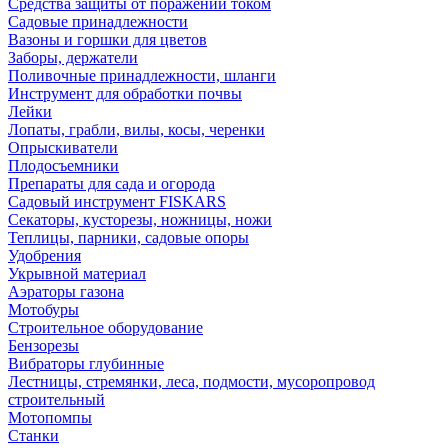
Средства защиты от поражений током
Садовые принадлежности
Вазоны и горшки для цветов
Заборы, держатели
Поливочные принадлежности, шланги
Инструмент для обработки почвы
Лейки
Лопаты, грабли, вилы, косы, черенки
Опрыскиватели
Плодосъемники
Препараты для сада и огорода
Садовый инструмент FISKARS
Секаторы, кусторезы, ножницы, ножи
Теплицы, парники, садовые опоры
Удобрения
Укрывной материал
Аэраторы газона
Мотобуры
Строительное оборудование
Бензорезы
Вибраторы глубинные
Лестницы, стремянки, леса, подмости, мусоропровод
строительный
Мотопомпы
Станки