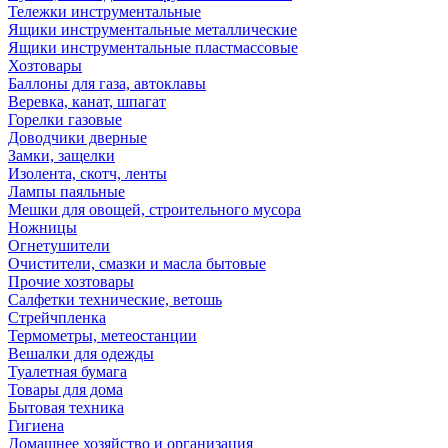
Тележки инструментальные
Ящики инструментальные металлические
Ящики инструментальные пластмассовые
Хозтовары
Баллоны для газа, автоклавы
Веревка, канат, шпагат
Горелки газовые
Доводчики дверные
Замки, защелки
Изолента, скотч, ленты
Лампы паяльные
Мешки для овощей, строительного мусора
Ножницы
Огнетушители
Очистители, смазки и масла бытовые
Прочие хозтовары
Салфетки технические, ветошь
Стрейчпленка
Термометры, метеостанции
Вешалки для одежды
Туалетная бумага
Товары для дома
Бытовая техника
Гигиена
Домашнее хозяйство и организация