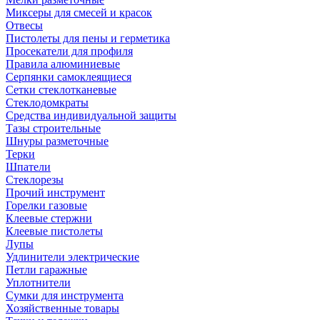
Миксеры для смесей и красок
Отвесы
Пистолеты для пены и герметика
Просекатели для профиля
Правила алюминиевые
Серпянки самоклеящиеся
Сетки стеклотканевые
Стеклодомкраты
Средства индивидуальной защиты
Тазы строительные
Шнуры разметочные
Терки
Шпатели
Стеклорезы
Прочий инструмент
Горелки газовые
Клеевые стержни
Клеевые пистолеты
Лупы
Удлинители электрические
Петли гаражные
Уплотнители
Сумки для инструмента
Хозяйственные товары