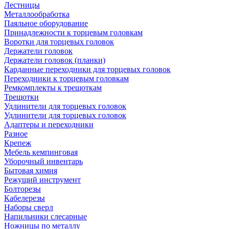
Лестницы
Металлообработка
Паяльное оборудование
Принадлежности к торцевым головкам
Воротки для торцевых головок
Держатели головок
Держатели головок (планки)
Карданные переходники для торцевых головок
Переходники к торцевым головкам
Ремкомплекты к трещоткам
Трещотки
Удлинители для торцевых головок
Удлинители для торцевых головок
Адаптеры и переходники
Разное
Крепеж
Мебель кемпинговая
Уборочный инвентарь
Бытовая химия
Режущий инструмент
Болторезы
Кабелерезы
Наборы сверл
Напильники слесарные
Ножницы по металлу