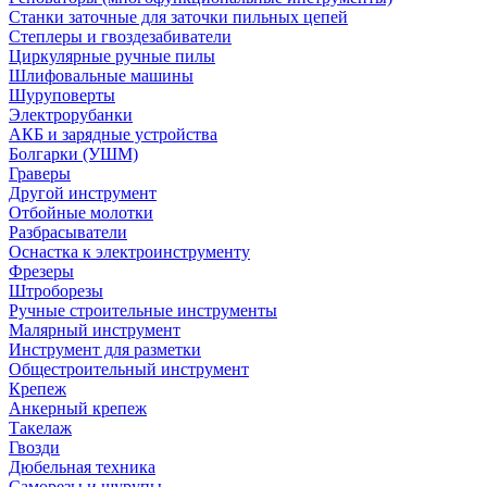
Станки заточные для заточки пильных цепей
Степлеры и гвоздезабиватели
Циркулярные ручные пилы
Шлифовальные машины
Шуруповерты
Электрорубанки
АКБ и зарядные устройства
Болгарки (УШМ)
Граверы
Другой инструмент
Отбойные молотки
Разбрасыватели
Оснастка к электроинструменту
Фрезеры
Штроборезы
Ручные строительные инструменты
Малярный инструмент
Инструмент для разметки
Общестроительный инструмент
Крепеж
Анкерный крепеж
Такелаж
Гвозди
Дюбельная техника
Саморезы и шурупы