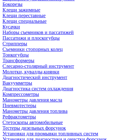
Бокорезы
Клещи зажимные
Клещи переставные
Клещи специальные
Кусачки
Наборы съемников и пассатижей
Пассатижи и плоскогубцы
Стрипперы
Съемники стопорных колец
Тонкогубцы
Трансформеры
Слесарно-столярный инструмент
Молотки, кувалды,киянки
Диагностический инструмент
Вакуумметры
Диагностика систем охлаждения
Компрессометры
Манометры давления масла
Пневмотестеры
Манометры давления топлива
Рефрактометры
Стетоскопы автомобильные
Тестеры дизельных форсунок
Установки для промывки топливных систем
Установки для диагностики и очистки форсунок