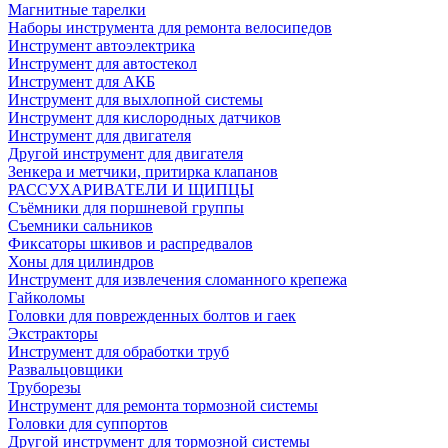
Магнитные тарелки
Наборы инструмента для ремонта велосипедов
Инструмент автоэлектрика
Инструмент для автостекол
Инструмент для АКБ
Инструмент для выхлопной системы
Инструмент для кислородных датчиков
Инструмент для двигателя
Другой инструмент для двигателя
Зенкера и метчики, притирка клапанов
РАССУХАРИВАТЕЛИ И ЩИПЦЫ
Съёмники для поршневой группы
Съемники сальников
Фиксаторы шкивов и распредвалов
Хоны для цилиндров
Инструмент для извлечения сломанного крепежа
Гайколомы
Головки для поврежденных болтов и гаек
Экстракторы
Инструмент для обработки труб
Развальцовщики
Труборезы
Инструмент для ремонта тормозной системы
Головки для суппортов
Другой инструмент для тормозной системы