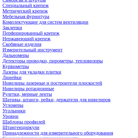
Специальный крепеж
Метрический крепеж
Мебельная фурнитура
Комплектующие для систем вентиляции
Заклепки
Перфорированный крепеж
Нержавеющий крепеж
Скобяные изделия
Измерительный инструмент
Дальномеры
Детекторы проводки, пирометры, тепловизоры
Курвиметры
Лазеры для укладки плитки
Линейки
Нивелиры лазерные и построители плоскостей
Нивелиры ротационные
Рулетки, мерные ленты
Шативы, штанги, рейки, держатели для нивелиров
Угломеры
Угольники
Уровни
Шаблоны профилей
Штангенциркули
Принадлежности для измерительного оборудования