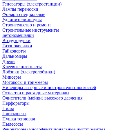
Генераторы (электростанции)
Лампы переноски
Фонари специальные
Удлинители-шнуры
Строительство и ремонт
Строительные инструменты
Бетономешалки
Воздуходувки
Газонокосилки
Гайковерты
Дальномеры
Дрели
Клеевые пистолеты
Лобзики (электролобзики)
Миксеры
Мотокосы и триммеры
Нивелиры лазерные и построители плоскостей
Оснастка и расходные материалы
Очистители (мойки) высокого давления
Перфораторы
Пилы
Плиткорезы
Пушка тепловая
Пылесосы
Реноваторы (многофункциональные инструменты)