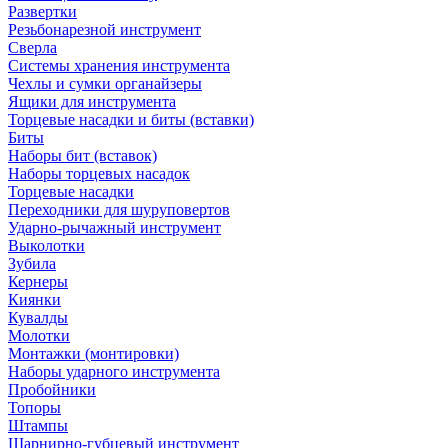
Развертки
Резьбонарезной инструмент
Сверла
Системы хранения инструмента
Чехлы и сумки органайзеры
Ящики для инструмента
Торцевые насадки и биты (вставки)
Биты
Наборы бит (вставок)
Наборы торцевых насадок
Торцевые насадки
Переходники для шуруповертов
Ударно-рычажный инструмент
Выколотки
Зубила
Кернеры
Киянки
Кувалды
Молотки
Монтажки (монтировки)
Наборы ударного инструмента
Пробойники
Топоры
Штампы
Шарнирно-губцевый инструмент