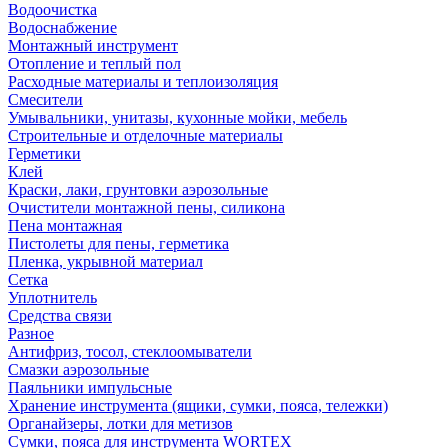
Водоочистка
Водоснабжение
Монтажный инструмент
Отопление и теплый пол
Расходные материалы и теплоизоляция
Смесители
Умывальники, унитазы, кухонные мойки, мебель
Строительные и отделочные материалы
Герметики
Клей
Краски, лаки, грунтовки аэрозольные
Очистители монтажной пены, силикона
Пена монтажная
Пистолеты для пены, герметика
Пленка, укрывной материал
Сетка
Уплотнитель
Средства связи
Разное
Антифриз, тосол, стеклоомыватели
Смазки аэрозольные
Паяльники импульсные
Хранение инструмента (ящики, сумки, пояса, тележки)
Органайзеры, лотки для метизов
Сумки, пояса для инструмента WORTEX