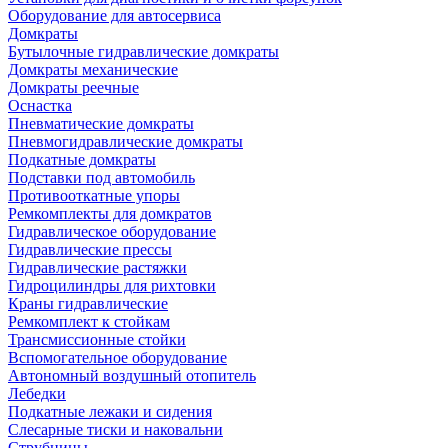
Оборудование для автосервиса
Домкраты
Бутылочные гидравлические домкраты
Домкраты механические
Домкраты реечные
Оснастка
Пневматические домкраты
Пневмогидравлические домкраты
Подкатные домкраты
Подставки под автомобиль
Противооткатные упоры
Ремкомплекты для домкратов
Гидравлическое оборудование
Гидравлические прессы
Гидравлические растяжки
Гидроцилиндры для рихтовки
Краны гидравлические
Ремкомплект к стойкам
Трансмиссионные стойки
Вспомогательное оборудование
Автономный воздушный отопитель
Лебедки
Подкатные лежаки и сидения
Слесарные тиски и наковальни
Струбцины