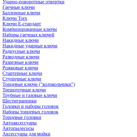
Ударно-поворотные отвертки
Гаечные ключи
Баллонные ключи
Ключи Torx
Ключи Е-стандарт
Комбинированные ключи
Наборы гаечных ключей
Накидные ключи
Накидные ударные ключи
Радиусные ключи
Разводные ключи
Разрезные ключи
Рожковые ключи
Стартерные ключи
Ступичные ключи
Торцевые ключи ("колокольчики")
Трещоточные ключи
Трубные и газовые ключи
Шестигранники
Головки и наборы головок
Наборы торцевых головок
Торцевые головки
Автоаксессуары
Автопылесосы
Аксессуары для мойки