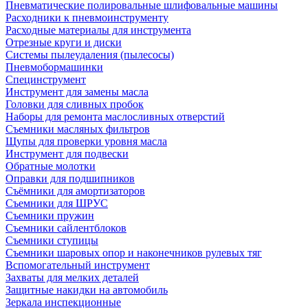
Пневматические полировальные шлифовальные машины
Расходники к пневмоинструменту
Расходные материалы для инструмента
Отрезные круги и диски
Системы пылеудаления (пылесосы)
Пневмобормашинки
Специнструмент
Инструмент для замены масла
Головки для сливных пробок
Наборы для ремонта маслосливных отверстий
Съемники масляных фильтров
Щупы для проверки уровня масла
Инструмент для подвески
Обратные молотки
Оправки для подшипников
Съёмники для амортизаторов
Съемники для ШРУС
Съемники пружин
Съемники сайлентблоков
Съемники ступицы
Съемники шаровых опор и наконечников рулевых тяг
Вспомогательный инструмент
Захваты для мелких деталей
Защитные накидки на автомобиль
Зеркала инспекционные