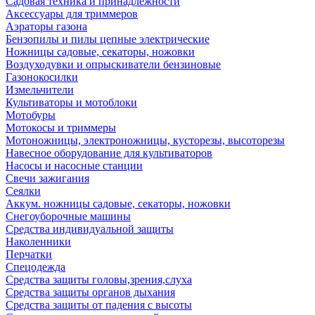
Садовая техника и принадлежности
Аксессуары для триммеров
Аэраторы газона
Бензопилы и пилы цепные электрические
Ножницы садовые, секаторы, ножовки
Воздуходувки и опрыскиватели бензиновые
Газонокосилки
Измельчители
Культиваторы и мотоблоки
Мотобуры
Мотокосы и триммеры
Мотоножницы, электроножницы, кусторезы, высоторезы
Навесное оборудование для культиваторов
Насосы и насосные станции
Свечи зажигания
Сеялки
Аккум. ножницы садовые, секаторы, ножовки
Снегоуборочные машины
Средства индивидуальной защиты
Наколенники
Перчатки
Спецодежда
Средства защиты головы,зрения,слуха
Средства защиты органов дыхания
Средства защиты от падения с высоты