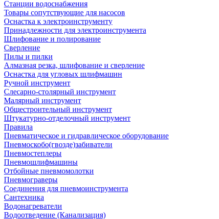
Станции водоснабжения
Товары сопутствующие для насосов
Оснастка к электроинструменту
Принадлежности для электроинструмента
Шлифование и полирование
Сверление
Пилы и пилки
Алмазная резка, шлифование и сверление
Оснастка для угловых шлифмашин
Ручной инструмент
Слесарно-столярный инструмент
Малярный инструмент
Общестроительный инструмент
Штукатурно-отделочный инструмент
Правила
Пневматическое и гидравлическое оборудование
Пневмоскобо(гвозде)забиватели
Пневмостеплеры
Пневмошлифмашины
Отбойные пневмомолотки
Пневмограверы
Соединения для пневмоинструмента
Сантехника
Водонагреватели
Водоотведение (Канализация)