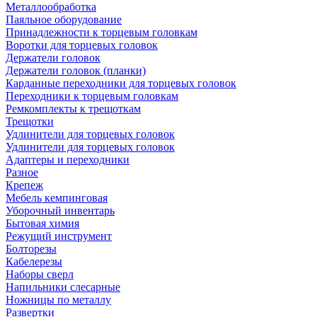
Металлообработка
Паяльное оборудование
Принадлежности к торцевым головкам
Воротки для торцевых головок
Держатели головок
Держатели головок (планки)
Карданные переходники для торцевых головок
Переходники к торцевым головкам
Ремкомплекты к трещоткам
Трещотки
Удлинители для торцевых головок
Удлинители для торцевых головок
Адаптеры и переходники
Разное
Крепеж
Мебель кемпинговая
Уборочный инвентарь
Бытовая химия
Режущий инструмент
Болторезы
Кабелерезы
Наборы сверл
Напильники слесарные
Ножницы по металлу
Развертки