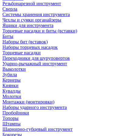
Резьбонарезной инструмент
Сверла
Системы хранения инструмента
Чехлы и сумки органайзеры
Ящики для инструмента
Торцевые насадки и биты (вставки)
Биты
Наборы бит (вставок)
Наборы торцевых насадок
Торцевые насадки
Переходники для шуруповертов
Ударно-рычажный инструмент
Выколотки
Зубила
Кернеры
Киянки
Кувалды
Молотки
Монтажки (монтировки)
Наборы ударного инструмента
Пробойники
Топоры
Штампы
Шарнирно-губцевый инструмент
Бокорезы