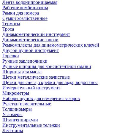
Лента водонипроницаемая
Рабочие комбинизоны
Рамки для номера
Сумки хозяйственные
Термосы
Троса
Динамометрический инструмент
Динамометрические ключи
Ремкомплекты для динамометрических ключей
Другой ручной инструмент
Горелки
Ручные заклепочники
Ручные шприцы для консистентной смазки
Шприцы для масла
Щетки металлические зачистные
Щетки для снега, скребки для льда, водосгоны
Измерительный инструмент
Микрометры
Наборы щупов для измерения зазоров
Рулетки измерительные
Толщиномеры
Угломеры
Штангенциркули
Инструментальные тележки
Лестницы