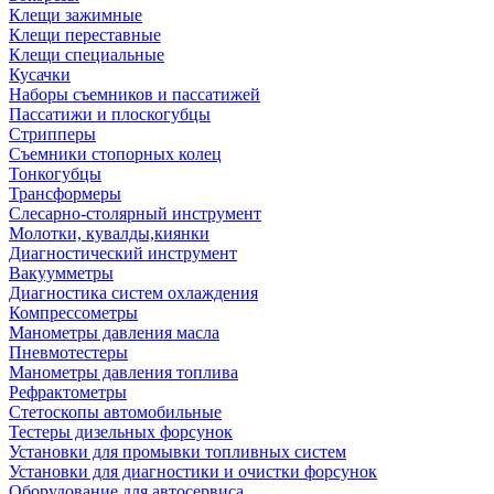
Клещи зажимные
Клещи переставные
Клещи специальные
Кусачки
Наборы съемников и пассатижей
Пассатижи и плоскогубцы
Стрипперы
Съемники стопорных колец
Тонкогубцы
Трансформеры
Слесарно-столярный инструмент
Молотки, кувалды,киянки
Диагностический инструмент
Вакуумметры
Диагностика систем охлаждения
Компрессометры
Манометры давления масла
Пневмотестеры
Манометры давления топлива
Рефрактометры
Стетоскопы автомобильные
Тестеры дизельных форсунок
Установки для промывки топливных систем
Установки для диагностики и очистки форсунок
Оборудование для автосервиса