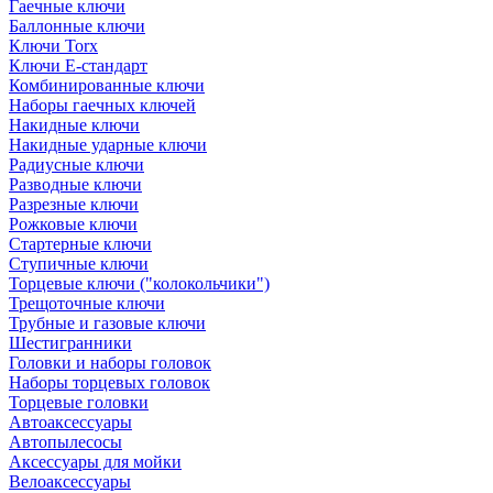
Гаечные ключи
Баллонные ключи
Ключи Torx
Ключи Е-стандарт
Комбинированные ключи
Наборы гаечных ключей
Накидные ключи
Накидные ударные ключи
Радиусные ключи
Разводные ключи
Разрезные ключи
Рожковые ключи
Стартерные ключи
Ступичные ключи
Торцевые ключи ("колокольчики")
Трещоточные ключи
Трубные и газовые ключи
Шестигранники
Головки и наборы головок
Наборы торцевых головок
Торцевые головки
Автоаксессуары
Автопылесосы
Аксессуары для мойки
Велоаксессуары