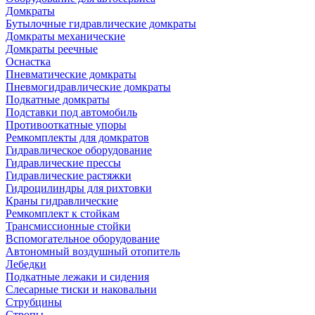
Домкраты
Бутылочные гидравлические домкраты
Домкраты механические
Домкраты реечные
Оснастка
Пневматические домкраты
Пневмогидравлические домкраты
Подкатные домкраты
Подставки под автомобиль
Противооткатные упоры
Ремкомплекты для домкратов
Гидравлическое оборудование
Гидравлические прессы
Гидравлические растяжки
Гидроцилиндры для рихтовки
Краны гидравлические
Ремкомплект к стойкам
Трансмиссионные стойки
Вспомогательное оборудование
Автономный воздушный отопитель
Лебедки
Подкатные лежаки и сидения
Слесарные тиски и наковальни
Струбцины
Стропы