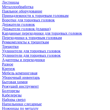
Лестницы
Металлообработка
Паяльное оборудование
Принадлежности к торцевым головкам
Воротки для торцевых головок
Держатели головок
Держатели головок (планки)
Карданные переходники для торцевых головок
Переходники к торцевым головкам
Ремкомплекты к трещоткам
Трещотки
Удлинители для торцевых головок
Удлинители для торцевых головок
Адаптеры и переходники
Разное
Крепеж
Мебель кемпинговая
Уборочный инвентарь
Бытовая химия
Режущий инструмент
Болторезы
Кабелерезы
Наборы сверл
Напильники слесарные
Ножницы по металлу