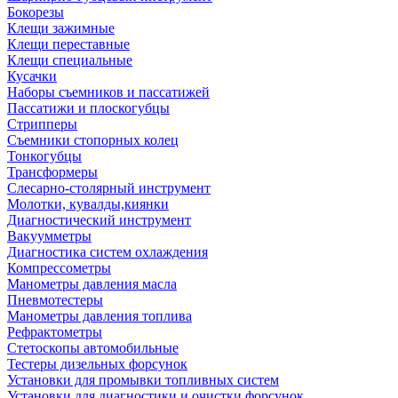
Бокорезы
Клещи зажимные
Клещи переставные
Клещи специальные
Кусачки
Наборы съемников и пассатижей
Пассатижи и плоскогубцы
Стрипперы
Съемники стопорных колец
Тонкогубцы
Трансформеры
Слесарно-столярный инструмент
Молотки, кувалды,киянки
Диагностический инструмент
Вакуумметры
Диагностика систем охлаждения
Компрессометры
Манометры давления масла
Пневмотестеры
Манометры давления топлива
Рефрактометры
Стетоскопы автомобильные
Тестеры дизельных форсунок
Установки для промывки топливных систем
Установки для диагностики и очистки форсунок