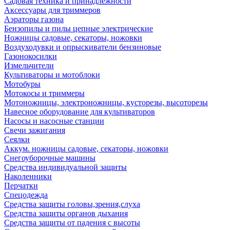
Садовая техника и принадлежности
Аксессуары для триммеров
Аэраторы газона
Бензопилы и пилы цепные электрические
Ножницы садовые, секаторы, ножовки
Воздуходувки и опрыскиватели бензиновые
Газонокосилки
Измельчители
Культиваторы и мотоблоки
Мотобуры
Мотокосы и триммеры
Мотоножницы, электроножницы, кусторезы, высоторезы
Навесное оборудование для культиваторов
Насосы и насосные станции
Свечи зажигания
Сеялки
Аккум. ножницы садовые, секаторы, ножовки
Снегоуборочные машины
Средства индивидуальной защиты
Наколенники
Перчатки
Спецодежда
Средства защиты головы,зрения,слуха
Средства защиты органов дыхания
Средства защиты от падения с высоты