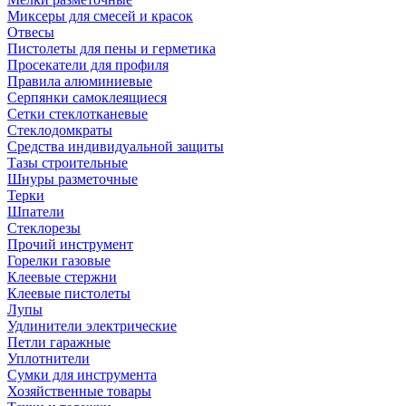
Миксеры для смесей и красок
Отвесы
Пистолеты для пены и герметика
Просекатели для профиля
Правила алюминиевые
Серпянки самоклеящиеся
Сетки стеклотканевые
Стеклодомкраты
Средства индивидуальной защиты
Тазы строительные
Шнуры разметочные
Терки
Шпатели
Стеклорезы
Прочий инструмент
Горелки газовые
Клеевые стержни
Клеевые пистолеты
Лупы
Удлинители электрические
Петли гаражные
Уплотнители
Сумки для инструмента
Хозяйственные товары