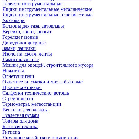
Тележки инструментальные
Ящики инструментальные металлические
Ящики инструментальные пластмассовые
Хозтовары
Баллоны для газа, автоклавы
Веревка, канат, шпагат
Горелки газовые
Доводчики дверные
Замки, защелки
Изолента, скотч, ленты
Лампы паяльные
Мешки для овощей, строительного мусора
Ножницы
Огнетушители
Очистители, смазки и масла бытовые
Прочие хозтовары
Салфетки технические, ветошь
Стрейчпленка
Термометры, метеостанции
Вешалки для одежды
Туалетная бумага
Товары для дома
Бытовая техника
Гигиена
Домашнее хозяйство и организация