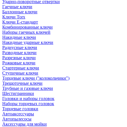
Ударно-поворотные отвертки
Гаечные ключи
Баллонные ключи
Ключи Torx
Ключи Е-стандарт
Комбинированные ключи
Наборы гаечных ключей
Накидные ключи
Накидные ударные ключи
Радиусные ключи
Разводные ключи
Разрезные ключи
Рожковые ключи
Стартерные ключи
Ступичные ключи
Торцевые ключи ("колокольчики")
Трещоточные ключи
Трубные и газовые ключи
Шестигранники
Головки и наборы головок
Наборы торцевых головок
Торцевые головки
Автоаксессуары
Автопылесосы
Аксессуары для мойки