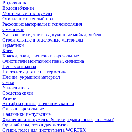
Водоочистка
Водоснабжение
Монтажный инструмент
Отопление и теплый пол
Расходные материалы и теплоизоляция
Смесители
Умывальники, унитазы, кухонные мойки, мебель
Строительные и отделочные материалы
Герметики
Клей
Краски, лаки, грунтовки аэрозольные
Очистители монтажной пены, силикона
Пена монтажная
Пистолеты для пены, герметика
Пленка, укрывной материал
Сетка
Уплотнитель
Средства связи
Разное
Антифриз, тосол, стеклоомыватели
Смазки аэрозольные
Паяльники импульсные
Хранение инструмента (ящики, сумки, пояса, тележки)
Органайзеры, лотки для метизов
Сумки, пояса для инструмента WORTEX