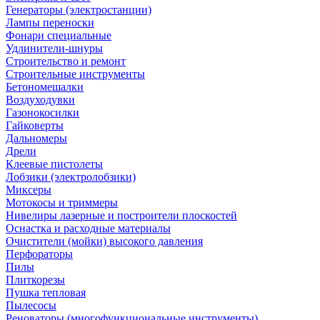
Генераторы (электростанции)
Лампы переноски
Фонари специальные
Удлинители-шнуры
Строительство и ремонт
Строительные инструменты
Бетономешалки
Воздуходувки
Газонокосилки
Гайковерты
Дальномеры
Дрели
Клеевые пистолеты
Лобзики (электролобзики)
Миксеры
Мотокосы и триммеры
Нивелиры лазерные и построители плоскостей
Оснастка и расходные материалы
Очистители (мойки) высокого давления
Перфораторы
Пилы
Плиткорезы
Пушка тепловая
Пылесосы
Реноваторы (многофункциональные инструменты)