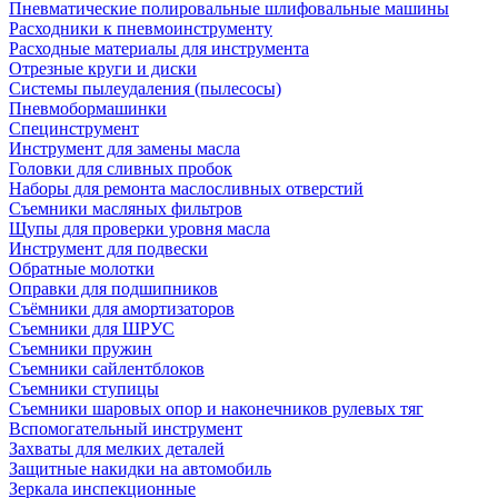
Пневматические полировальные шлифовальные машины
Расходники к пневмоинструменту
Расходные материалы для инструмента
Отрезные круги и диски
Системы пылеудаления (пылесосы)
Пневмобормашинки
Специнструмент
Инструмент для замены масла
Головки для сливных пробок
Наборы для ремонта маслосливных отверстий
Съемники масляных фильтров
Щупы для проверки уровня масла
Инструмент для подвески
Обратные молотки
Оправки для подшипников
Съёмники для амортизаторов
Съемники для ШРУС
Съемники пружин
Съемники сайлентблоков
Съемники ступицы
Съемники шаровых опор и наконечников рулевых тяг
Вспомогательный инструмент
Захваты для мелких деталей
Защитные накидки на автомобиль
Зеркала инспекционные