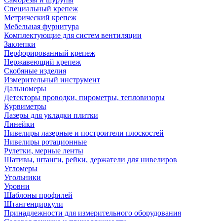
Специальный крепеж
Метрический крепеж
Мебельная фурнитура
Комплектующие для систем вентиляции
Заклепки
Перфорированный крепеж
Нержавеющий крепеж
Скобяные изделия
Измерительный инструмент
Дальномеры
Детекторы проводки, пирометры, тепловизоры
Курвиметры
Лазеры для укладки плитки
Линейки
Нивелиры лазерные и построители плоскостей
Нивелиры ротационные
Рулетки, мерные ленты
Шативы, штанги, рейки, держатели для нивелиров
Угломеры
Угольники
Уровни
Шаблоны профилей
Штангенциркули
Принадлежности для измерительного оборудования