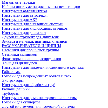
Магнитные тарелки
Наборы инструмента для ремонта велосипедов
Инструмент автоэлектрика
Инструмент для автостекол
Инструмент для АКБ
Инструмент для выхлопной системы
Инструмент для кислородных датчиков
Инструмент для двигателя
Другой инструмент для двигателя
Зенкера и метчики, притирка клапанов
РАССУХАРИВАТЕЛИ И ЩИПЦЫ
Съёмники для поршневой группы
Съемники сальников
Фиксаторы шкивов и распредвалов
Хоны для цилиндров
Инструмент для извлечения сломанного крепежа
Гайколомы
Головки для поврежденных болтов и гаек
Экстракторы
Инструмент для обработки труб
Развальцовщики
Труборезы
Инструмент для ремонта тормозной системы
Головки для суппортов
Другой инструмент для тормозной системы