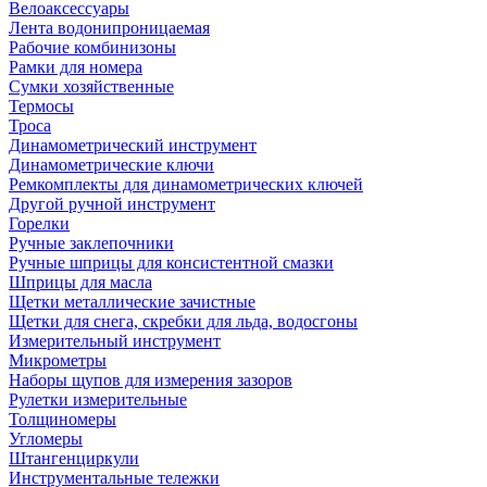
Велоаксессуары
Лента водонипроницаемая
Рабочие комбинизоны
Рамки для номера
Сумки хозяйственные
Термосы
Троса
Динамометрический инструмент
Динамометрические ключи
Ремкомплекты для динамометрических ключей
Другой ручной инструмент
Горелки
Ручные заклепочники
Ручные шприцы для консистентной смазки
Шприцы для масла
Щетки металлические зачистные
Щетки для снега, скребки для льда, водосгоны
Измерительный инструмент
Микрометры
Наборы щупов для измерения зазоров
Рулетки измерительные
Толщиномеры
Угломеры
Штангенциркули
Инструментальные тележки