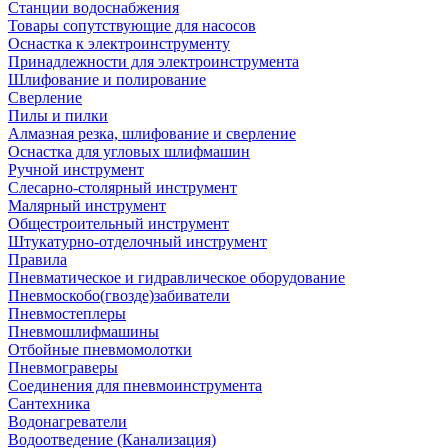
Станции водоснабжения
Товары сопутствующие для насосов
Оснастка к электроинструменту
Принадлежности для электроинструмента
Шлифование и полирование
Сверление
Пилы и пилки
Алмазная резка, шлифование и сверление
Оснастка для угловых шлифмашин
Ручной инструмент
Слесарно-столярный инструмент
Малярный инструмент
Общестроительный инструмент
Штукатурно-отделочный инструмент
Правила
Пневматическое и гидравлическое оборудование
Пневмоскобо(гвозде)забиватели
Пневмостеплеры
Пневмошлифмашины
Отбойные пневмомолотки
Пневмограверы
Соединения для пневмоинструмента
Сантехника
Водонагреватели
Водоотведение (Канализация)