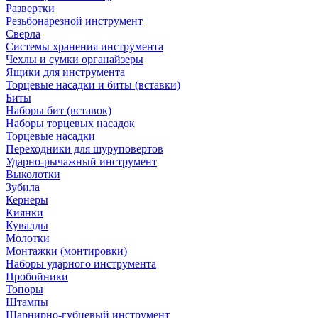
Развертки
Резьбонарезной инструмент
Сверла
Системы хранения инструмента
Чехлы и сумки органайзеры
Ящики для инструмента
Торцевые насадки и биты (вставки)
Биты
Наборы бит (вставок)
Наборы торцевых насадок
Торцевые насадки
Переходники для шуруповертов
Ударно-рычажный инструмент
Выколотки
Зубила
Кернеры
Киянки
Кувалды
Молотки
Монтажки (монтировки)
Наборы ударного инструмента
Пробойники
Топоры
Штампы
Шарнирно-губцевый инструмент