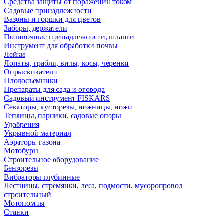
Средства защиты от поражений током
Садовые принадлежности
Вазоны и горшки для цветов
Заборы, держатели
Поливочные принадлежности, шланги
Инструмент для обработки почвы
Лейки
Лопаты, грабли, вилы, косы, черенки
Опрыскиватели
Плодосъемники
Препараты для сада и огорода
Садовый инструмент FISKARS
Секаторы, кусторезы, ножницы, ножи
Теплицы, парники, садовые опоры
Удобрения
Укрывной материал
Аэраторы газона
Мотобуры
Строительное оборудование
Бензорезы
Вибраторы глубинные
Лестницы, стремянки, леса, подмости, мусоропровод
строительный
Мотопомпы
Станки