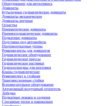
Оборудование для автосервиса
Домкраты
Бутылочные гидравлические домкраты
Домкраты механические
Домкраты реечные
Оснастка
Пневматические домкраты
Пневмогидравлические домкраты
Подкатные домкраты
Подставки под автомобиль
Противооткатные упоры
Ремкомплекты для домкратов
Гидравлическое оборудование
Гидравлические прессы
Гидравлические растяжки
Гидроцилиндры для рихтовки
Краны гидравлические
Ремкомплект к стойкам
Трансмиссионные стойки
Вспомогательное оборудование
Автономный воздушный отопитель
Лебедки
Подкатные лежаки и сидения
Слесарные тиски и наковальни
Струбцины