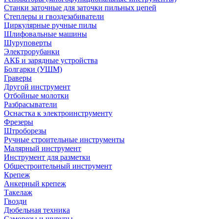
Станки заточные для заточки пильных цепей
Степлеры и гвоздезабиватели
Циркулярные ручные пилы
Шлифовальные машины
Шуруповерты
Электрорубанки
АКБ и зарядные устройства
Болгарки (УШМ)
Граверы
Другой инструмент
Отбойные молотки
Разбрасыватели
Оснастка к электроинструменту
Фрезеры
Штроборезы
Ручные строительные инструменты
Малярный инструмент
Инструмент для разметки
Общестроительный инструмент
Крепеж
Анкерный крепеж
Такелаж
Гвозди
Дюбельная техника
Саморезы и шурупы