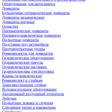
Оборудование для автосервиса
Домкраты
Бутылочные гидравлические домкраты
Домкраты механические
Домкраты реечные
Оснастка
Пневматические домкраты
Пневмогидравлические домкраты
Подкатные домкраты
Подставки под автомобиль
Противооткатные упоры
Ремкомплекты для домкратов
Гидравлическое оборудование
Гидравлические прессы
Гидравлические растяжки
Гидроцилиндры для рихтовки
Краны гидравлические
Ремкомплект к стойкам
Трансмиссионные стойки
Вспомогательное оборудование
Автономный воздушный отопитель
Лебедки
Подкатные лежаки и сидения
Слесарные тиски и наковальни
Струбцины