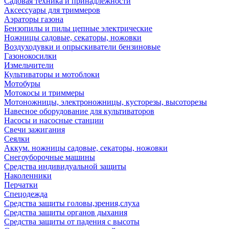
Садовая техника и принадлежности
Аксессуары для триммеров
Аэраторы газона
Бензопилы и пилы цепные электрические
Ножницы садовые, секаторы, ножовки
Воздуходувки и опрыскиватели бензиновые
Газонокосилки
Измельчители
Культиваторы и мотоблоки
Мотобуры
Мотокосы и триммеры
Мотоножницы, электроножницы, кусторезы, высоторезы
Навесное оборудование для культиваторов
Насосы и насосные станции
Свечи зажигания
Сеялки
Аккум. ножницы садовые, секаторы, ножовки
Снегоуборочные машины
Средства индивидуальной защиты
Наколенники
Перчатки
Спецодежда
Средства защиты головы,зрения,слуха
Средства защиты органов дыхания
Средства защиты от падения с высоты