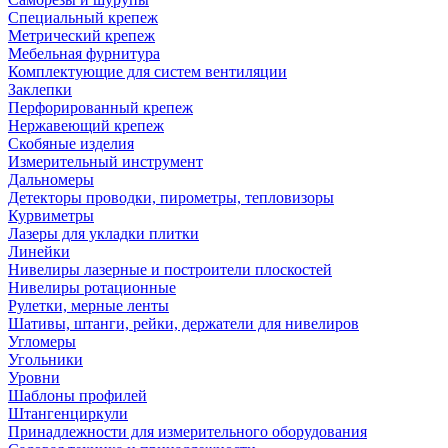
Специальный крепеж
Метрический крепеж
Мебельная фурнитура
Комплектующие для систем вентиляции
Заклепки
Перфорированный крепеж
Нержавеющий крепеж
Скобяные изделия
Измерительный инструмент
Дальномеры
Детекторы проводки, пирометры, тепловизоры
Курвиметры
Лазеры для укладки плитки
Линейки
Нивелиры лазерные и построители плоскостей
Нивелиры ротационные
Рулетки, мерные ленты
Шативы, штанги, рейки, держатели для нивелиров
Угломеры
Угольники
Уровни
Шаблоны профилей
Штангенциркули
Принадлежности для измерительного оборудования