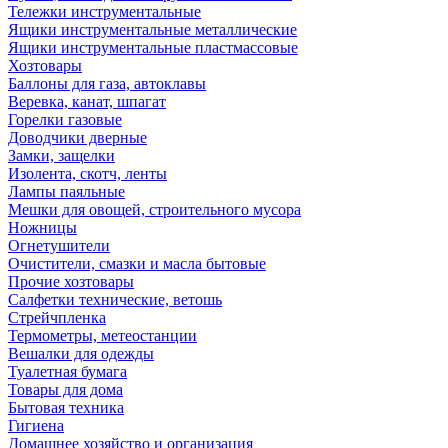
Тележки инструментальные
Ящики инструментальные металлические
Ящики инструментальные пластмассовые
Хозтовары
Баллоны для газа, автоклавы
Веревка, канат, шпагат
Горелки газовые
Доводчики дверные
Замки, защелки
Изолента, скотч, ленты
Лампы паяльные
Мешки для овощей, строительного мусора
Ножницы
Огнетушители
Очистители, смазки и масла бытовые
Прочие хозтовары
Салфетки технические, ветошь
Стрейчпленка
Термометры, метеостанции
Вешалки для одежды
Туалетная бумага
Товары для дома
Бытовая техника
Гигиена
Домашнее хозяйство и организация