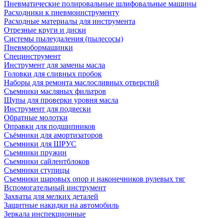
Пневматические полировальные шлифовальные машины
Расходники к пневмоинструменту
Расходные материалы для инструмента
Отрезные круги и диски
Системы пылеудаления (пылесосы)
Пневмобормашинки
Специнструмент
Инструмент для замены масла
Головки для сливных пробок
Наборы для ремонта маслосливных отверстий
Съемники масляных фильтров
Щупы для проверки уровня масла
Инструмент для подвески
Обратные молотки
Оправки для подшипников
Съёмники для амортизаторов
Съемники для ШРУС
Съемники пружин
Съемники сайлентблоков
Съемники ступицы
Съемники шаровых опор и наконечников рулевых тяг
Вспомогательный инструмент
Захваты для мелких деталей
Защитные накидки на автомобиль
Зеркала инспекционные