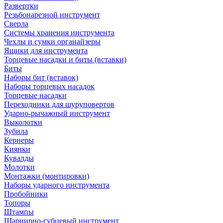
Развертки
Резьбонарезной инструмент
Сверла
Системы хранения инструмента
Чехлы и сумки органайзеры
Ящики для инструмента
Торцевые насадки и биты (вставки)
Биты
Наборы бит (вставок)
Наборы торцевых насадок
Торцевые насадки
Переходники для шуруповертов
Ударно-рычажный инструмент
Выколотки
Зубила
Кернеры
Киянки
Кувалды
Молотки
Монтажки (монтировки)
Наборы ударного инструмента
Пробойники
Топоры
Штампы
Шарнирно-губцевый инструмент