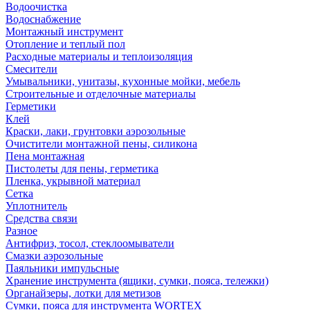
Водоочистка
Водоснабжение
Монтажный инструмент
Отопление и теплый пол
Расходные материалы и теплоизоляция
Смесители
Умывальники, унитазы, кухонные мойки, мебель
Строительные и отделочные материалы
Герметики
Клей
Краски, лаки, грунтовки аэрозольные
Очистители монтажной пены, силикона
Пена монтажная
Пистолеты для пены, герметика
Пленка, укрывной материал
Сетка
Уплотнитель
Средства связи
Разное
Антифриз, тосол, стеклоомыватели
Смазки аэрозольные
Паяльники импульсные
Хранение инструмента (ящики, сумки, пояса, тележки)
Органайзеры, лотки для метизов
Сумки, пояса для инструмента WORTEX