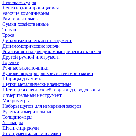
Велоаксессуары
Лента водонипроницаемая
Рабочие комбинизоны
Рамки для номера
Сумки хозяйственные
Термосы
Троса
Динамометрический инструмент
Динамометрические ключи
Ремкомплекты для динамометрических ключей
Другой ручной инструмент
Горелки
Ручные заклепочники
Ручные шприцы для консистентной смазки
Шприцы для масла
Щетки металлические зачистные
Щетки для снега, скребки для льда, водосгоны
Измерительный инструмент
Микрометры
Наборы щупов для измерения зазоров
Рулетки измерительные
Толщиномеры
Угломеры
Штангенциркули
Инструментальные тележки