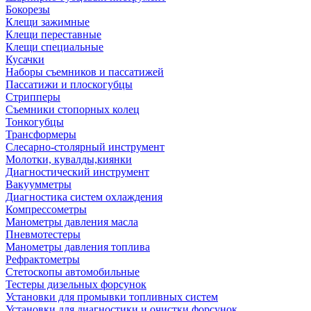
Бокорезы
Клещи зажимные
Клещи переставные
Клещи специальные
Кусачки
Наборы съемников и пассатижей
Пассатижи и плоскогубцы
Стрипперы
Съемники стопорных колец
Тонкогубцы
Трансформеры
Слесарно-столярный инструмент
Молотки, кувалды,киянки
Диагностический инструмент
Вакуумметры
Диагностика систем охлаждения
Компрессометры
Манометры давления масла
Пневмотестеры
Манометры давления топлива
Рефрактометры
Стетоскопы автомобильные
Тестеры дизельных форсунок
Установки для промывки топливных систем
Установки для диагностики и очистки форсунок