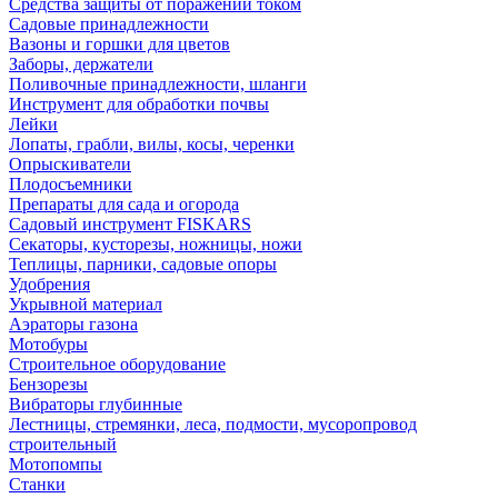
Средства защиты от поражений током
Садовые принадлежности
Вазоны и горшки для цветов
Заборы, держатели
Поливочные принадлежности, шланги
Инструмент для обработки почвы
Лейки
Лопаты, грабли, вилы, косы, черенки
Опрыскиватели
Плодосъемники
Препараты для сада и огорода
Садовый инструмент FISKARS
Секаторы, кусторезы, ножницы, ножи
Теплицы, парники, садовые опоры
Удобрения
Укрывной материал
Аэраторы газона
Мотобуры
Строительное оборудование
Бензорезы
Вибраторы глубинные
Лестницы, стремянки, леса, подмости, мусоропровод
строительный
Мотопомпы
Станки