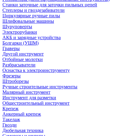
Станки заточные для заточки пильных цепей
Степлеры и гвоздезабиватели
Циркулярные ручные пилы
Шлифовальные машины
Шуруповерты
Электрорубанки
АКБ и зарядные устройства
Болгарки (УШМ)
Граверы
Другой инструмент
Отбойные молотки
Разбрасыватели
Оснастка к электроинструменту
Фрезеры
Штроборезы
Ручные строительные инструменты
Малярный инструмент
Инструмент для разметки
Общестроительный инструмент
Крепеж
Анкерный крепеж
Такелаж
Гвозди
Дюбельная техника
Саморезы и шурупы