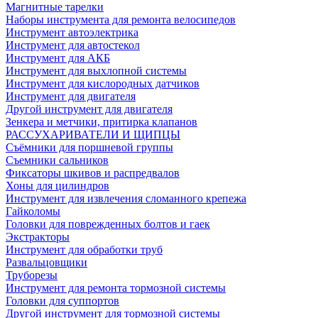
Магнитные тарелки
Наборы инструмента для ремонта велосипедов
Инструмент автоэлектрика
Инструмент для автостекол
Инструмент для АКБ
Инструмент для выхлопной системы
Инструмент для кислородных датчиков
Инструмент для двигателя
Другой инструмент для двигателя
Зенкера и метчики, притирка клапанов
РАССУХАРИВАТЕЛИ И ЩИПЦЫ
Съёмники для поршневой группы
Съемники сальников
Фиксаторы шкивов и распредвалов
Хоны для цилиндров
Инструмент для извлечения сломанного крепежа
Гайколомы
Головки для поврежденных болтов и гаек
Экстракторы
Инструмент для обработки труб
Развальцовщики
Труборезы
Инструмент для ремонта тормозной системы
Головки для суппортов
Другой инструмент для тормозной системы