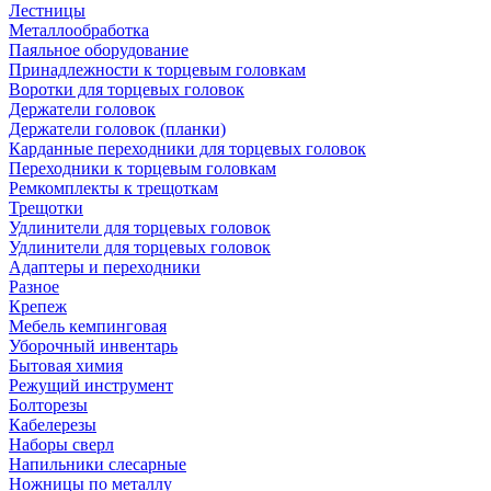
Лестницы
Металлообработка
Паяльное оборудование
Принадлежности к торцевым головкам
Воротки для торцевых головок
Держатели головок
Держатели головок (планки)
Карданные переходники для торцевых головок
Переходники к торцевым головкам
Ремкомплекты к трещоткам
Трещотки
Удлинители для торцевых головок
Удлинители для торцевых головок
Адаптеры и переходники
Разное
Крепеж
Мебель кемпинговая
Уборочный инвентарь
Бытовая химия
Режущий инструмент
Болторезы
Кабелерезы
Наборы сверл
Напильники слесарные
Ножницы по металлу