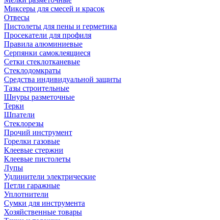
Миксеры для смесей и красок
Отвесы
Пистолеты для пены и герметика
Просекатели для профиля
Правила алюминиевые
Серпянки самоклеящиеся
Сетки стеклотканевые
Стеклодомкраты
Средства индивидуальной защиты
Тазы строительные
Шнуры разметочные
Терки
Шпатели
Стеклорезы
Прочий инструмент
Горелки газовые
Клеевые стержни
Клеевые пистолеты
Лупы
Удлинители электрические
Петли гаражные
Уплотнители
Сумки для инструмента
Хозяйственные товары