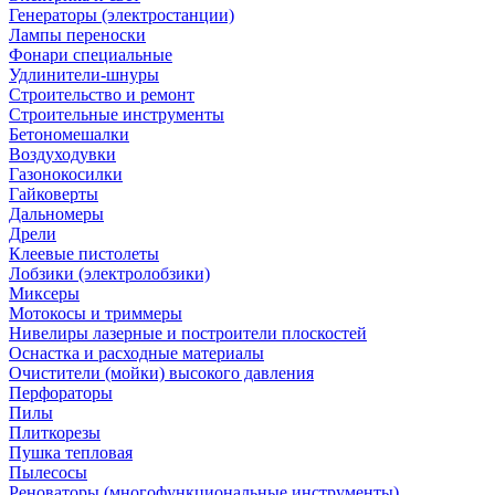
Генераторы (электростанции)
Лампы переноски
Фонари специальные
Удлинители-шнуры
Строительство и ремонт
Строительные инструменты
Бетономешалки
Воздуходувки
Газонокосилки
Гайковерты
Дальномеры
Дрели
Клеевые пистолеты
Лобзики (электролобзики)
Миксеры
Мотокосы и триммеры
Нивелиры лазерные и построители плоскостей
Оснастка и расходные материалы
Очистители (мойки) высокого давления
Перфораторы
Пилы
Плиткорезы
Пушка тепловая
Пылесосы
Реноваторы (многофункциональные инструменты)