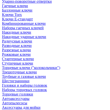
Ударно-поворотные отвертки
Гаечные ключи
Баллонные ключи
Ключи Torx
Ключи Е-стандарт
Комбинированные ключи
Наборы гаечных ключей
Накидные ключи
Накидные ударные ключи
Радиусные ключи
Разводные ключи
Разрезные ключи
Рожковые ключи
Стартерные ключи
Ступичные ключи
Торцевые ключи ("колокольчики")
Трещоточные ключи
Трубные и газовые ключи
Шестигранники
Головки и наборы головок
Наборы торцевых головок
Торцевые головки
Автоаксессуары
Автопылесосы
Аксессуары для мойки