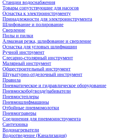
Станции водоснабжения
Товары сопутствующие для насосов
Оснастка к электроинструменту
Принадлежности для электроинструмента
Шлифование и полирование
Сверление
Пилы и пилки
Алмазная резка, шлифование и сверление
Оснастка для угловых шлифмашин
Ручной инструмент
Слесарно-столярный инструмент
Малярный инструмент
Общестроительный инструмент
Штукатурно-отделочный инструмент
Правила
Пневматическое и гидравлическое оборудование
Пневмоскобо(гвозде)забиватели
Пневмостеплеры
Пневмошлифмашины
Отбойные пневмомолотки
Пневмограверы
Соединения для пневмоинструмента
Сантехника
Водонагреватели
Водоотведение (Канализация)