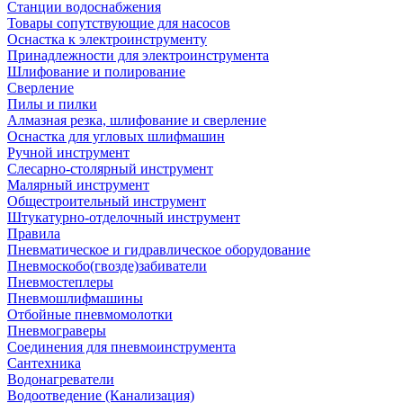
Станции водоснабжения
Товары сопутствующие для насосов
Оснастка к электроинструменту
Принадлежности для электроинструмента
Шлифование и полирование
Сверление
Пилы и пилки
Алмазная резка, шлифование и сверление
Оснастка для угловых шлифмашин
Ручной инструмент
Слесарно-столярный инструмент
Малярный инструмент
Общестроительный инструмент
Штукатурно-отделочный инструмент
Правила
Пневматическое и гидравлическое оборудование
Пневмоскобо(гвозде)забиватели
Пневмостеплеры
Пневмошлифмашины
Отбойные пневмомолотки
Пневмограверы
Соединения для пневмоинструмента
Сантехника
Водонагреватели
Водоотведение (Канализация)