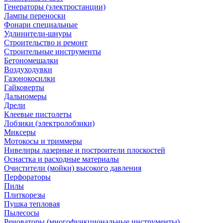
Генераторы (электростанции)
Лампы переноски
Фонари специальные
Удлинители-шнуры
Строительство и ремонт
Строительные инструменты
Бетономешалки
Воздуходувки
Газонокосилки
Гайковерты
Дальномеры
Дрели
Клеевые пистолеты
Лобзики (электролобзики)
Миксеры
Мотокосы и триммеры
Нивелиры лазерные и построители плоскостей
Оснастка и расходные материалы
Очистители (мойки) высокого давления
Перфораторы
Пилы
Плиткорезы
Пушка тепловая
Пылесосы
Реноваторы (многофункциональные инструменты)