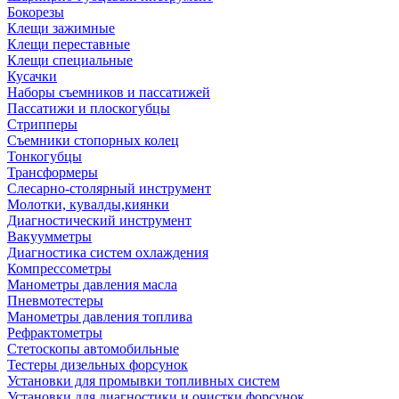
Бокорезы
Клещи зажимные
Клещи переставные
Клещи специальные
Кусачки
Наборы съемников и пассатижей
Пассатижи и плоскогубцы
Стрипперы
Съемники стопорных колец
Тонкогубцы
Трансформеры
Слесарно-столярный инструмент
Молотки, кувалды,киянки
Диагностический инструмент
Вакуумметры
Диагностика систем охлаждения
Компрессометры
Манометры давления масла
Пневмотестеры
Манометры давления топлива
Рефрактометры
Стетоскопы автомобильные
Тестеры дизельных форсунок
Установки для промывки топливных систем
Установки для диагностики и очистки форсунок