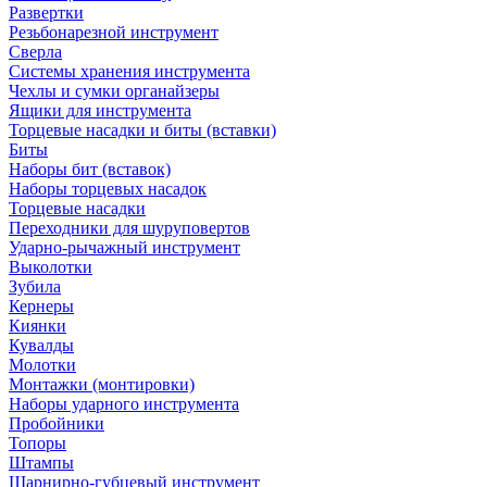
Развертки
Резьбонарезной инструмент
Сверла
Системы хранения инструмента
Чехлы и сумки органайзеры
Ящики для инструмента
Торцевые насадки и биты (вставки)
Биты
Наборы бит (вставок)
Наборы торцевых насадок
Торцевые насадки
Переходники для шуруповертов
Ударно-рычажный инструмент
Выколотки
Зубила
Кернеры
Киянки
Кувалды
Молотки
Монтажки (монтировки)
Наборы ударного инструмента
Пробойники
Топоры
Штампы
Шарнирно-губцевый инструмент