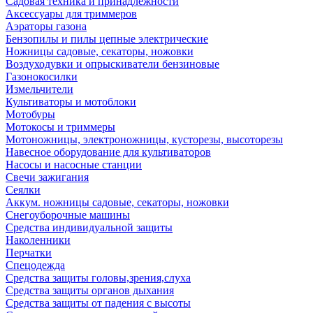
Садовая техника и принадлежности
Аксессуары для триммеров
Аэраторы газона
Бензопилы и пилы цепные электрические
Ножницы садовые, секаторы, ножовки
Воздуходувки и опрыскиватели бензиновые
Газонокосилки
Измельчители
Культиваторы и мотоблоки
Мотобуры
Мотокосы и триммеры
Мотоножницы, электроножницы, кусторезы, высоторезы
Навесное оборудование для культиваторов
Насосы и насосные станции
Свечи зажигания
Сеялки
Аккум. ножницы садовые, секаторы, ножовки
Снегоуборочные машины
Средства индивидуальной защиты
Наколенники
Перчатки
Спецодежда
Средства защиты головы,зрения,слуха
Средства защиты органов дыхания
Средства защиты от падения с высоты