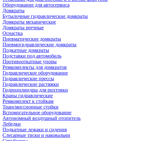
Оборудование для автосервиса
Домкраты
Бутылочные гидравлические домкраты
Домкраты механические
Домкраты реечные
Оснастка
Пневматические домкраты
Пневмогидравлические домкраты
Подкатные домкраты
Подставки под автомобиль
Противооткатные упоры
Ремкомплекты для домкратов
Гидравлическое оборудование
Гидравлические прессы
Гидравлические растяжки
Гидроцилиндры для рихтовки
Краны гидравлические
Ремкомплект к стойкам
Трансмиссионные стойки
Вспомогательное оборудование
Автономный воздушный отопитель
Лебедки
Подкатные лежаки и сидения
Слесарные тиски и наковальни
Струбцины