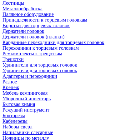
Лестницы
Металлообработка
Паяльное оборудование
Принадлежности к торцевым головкам
Воротки для торцевых головок
Держатели головок
Держатели головок (планки)
Карданные переходники для торцевых головок
Переходники к торцевым головкам
Ремкомплекты к трещоткам
Трещотки
Удлинители для торцевых головок
Удлинители для торцевых головок
Адаптеры и переходники
Разное
Крепеж
Мебель кемпинговая
Уборочный инвентарь
Бытовая химия
Режущий инструмент
Болторезы
Кабелерезы
Наборы сверл
Напильники слесарные
Ножницы по металлу