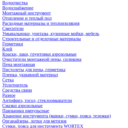
Водоочистка
Водоснабжение
Монтажный инструмент
Отопление и теплый пол
Расходные материалы и теплоизоляция
Смесители
Умывальники, унитазы, кухонные мойки, мебель
Строительные и отделочные материалы
Герметики
Клей
Краски, лаки, грунтовки аэрозольные
Очистители монтажной пены, силикона
Пена монтажная
Пистолеты для пены, герметика
Пленка, укрывной материал
Сетка
Уплотнитель
Средства связи
Разное
Антифриз, тосол, стеклоомыватели
Смазки аэрозольные
Паяльники импульсные
Хранение инструмента (ящики, сумки, пояса, тележки)
Органайзеры, лотки для метизов
Сумки, пояса для инструмента WORTEX