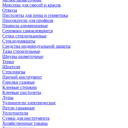
Миксеры для смесей и красок
Отвесы
Пистолеты для пены и герметика
Просекатели для профиля
Правила алюминиевые
Серпянки самоклеящиеся
Сетки стеклотканевые
Стеклодомкраты
Средства индивидуальной защиты
Тазы строительные
Шнуры разметочные
Терки
Шпатели
Стеклорезы
Прочий инструмент
Горелки газовые
Клеевые стержни
Клеевые пистолеты
Лупы
Удлинители электрические
Петли гаражные
Уплотнители
Сумки для инструмента
Хозяйственные товары