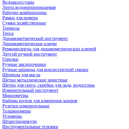
Велоаксессуары
Лента водонипроницаемая
Рабочие комбинизоны
Рамки для номера
Сумки хозяйственные
Термосы
Троса
Динамометрический инструмент
Динамометрические ключи
Ремкомплекты для динамометрических ключей
Другой ручной инструмент
Горелки
Ручные заклепочники
Ручные шприцы для консистентной смазки
Шприцы для масла
Щетки металлические зачистные
Щетки для снега, скребки для льда, водосгоны
Измерительный инструмент
Микрометры
Наборы щупов для измерения зазоров
Рулетки измерительные
Толщиномеры
Угломеры
Штангенциркули
Инструментальные тележки