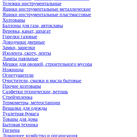
Тележки инструментальные
Ящики инструментальные металлические
Ящики инструментальные пластмассовые
Хозтовары
Баллоны для газа, автоклавы
Веревка, канат, шпагат
Горелки газовые
Доводчики дверные
Замки, защелки
Изолента, скотч, ленты
Лампы паяльные
Мешки для овощей, строительного мусора
Ножницы
Огнетушители
Очистители, смазки и масла бытовые
Прочие хозтовары
Салфетки технические, ветошь
Стрейчпленка
Термометры, метеостанции
Вешалки для одежды
Туалетная бумага
Товары для дома
Бытовая техника
Гигиена
Домашнее хозяйство и организация