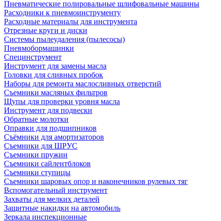
Пневматические полировальные шлифовальные машины
Расходники к пневмоинструменту
Расходные материалы для инструмента
Отрезные круги и диски
Системы пылеудаления (пылесосы)
Пневмобормашинки
Специнструмент
Инструмент для замены масла
Головки для сливных пробок
Наборы для ремонта маслосливных отверстий
Съемники масляных фильтров
Щупы для проверки уровня масла
Инструмент для подвески
Обратные молотки
Оправки для подшипников
Съёмники для амортизаторов
Съемники для ШРУС
Съемники пружин
Съемники сайлентблоков
Съемники ступицы
Съемники шаровых опор и наконечников рулевых тяг
Вспомогательный инструмент
Захваты для мелких деталей
Защитные накидки на автомобиль
Зеркала инспекционные