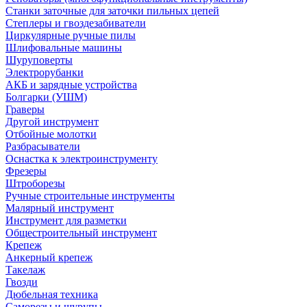
Станки заточные для заточки пильных цепей
Степлеры и гвоздезабиватели
Циркулярные ручные пилы
Шлифовальные машины
Шуруповерты
Электрорубанки
АКБ и зарядные устройства
Болгарки (УШМ)
Граверы
Другой инструмент
Отбойные молотки
Разбрасыватели
Оснастка к электроинструменту
Фрезеры
Штроборезы
Ручные строительные инструменты
Малярный инструмент
Инструмент для разметки
Общестроительный инструмент
Крепеж
Анкерный крепеж
Такелаж
Гвозди
Дюбельная техника
Саморезы и шурупы