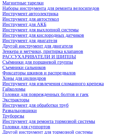
Магнитные тарелки
Наборы инструмента для ремонта велосипедов
Инструмент автоэлектрика
Инструмент для автостекол
Инструмент для АКБ
Инструмент для выхлопной системы
Инструмент для кислородных датчиков
Инструмент для двигателя
Другой инструмент для двигателя
Зенкера и метчики, притирка клапанов
РАССУХАРИВАТЕЛИ И ЩИПЦЫ
Съёмники для поршневой группы
Съемники сальников
Фиксаторы шкивов и распредвалов
Хоны для цилиндров
Инструмент для извлечения сломанного крепежа
Гайколомы
Головки для поврежденных болтов и гаек
Экстракторы
Инструмент для обработки труб
Развальцовщики
Труборезы
Инструмент для ремонта тормозной системы
Головки для суппортов
Другой инструмент для тормозной системы