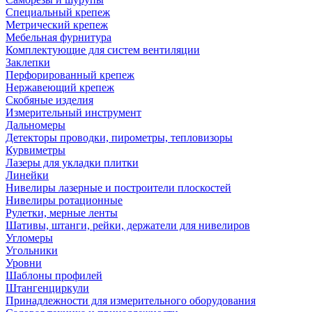
Специальный крепеж
Метрический крепеж
Мебельная фурнитура
Комплектующие для систем вентиляции
Заклепки
Перфорированный крепеж
Нержавеющий крепеж
Скобяные изделия
Измерительный инструмент
Дальномеры
Детекторы проводки, пирометры, тепловизоры
Курвиметры
Лазеры для укладки плитки
Линейки
Нивелиры лазерные и построители плоскостей
Нивелиры ротационные
Рулетки, мерные ленты
Шативы, штанги, рейки, держатели для нивелиров
Угломеры
Угольники
Уровни
Шаблоны профилей
Штангенциркули
Принадлежности для измерительного оборудования