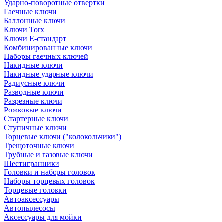
Ударно-поворотные отвертки
Гаечные ключи
Баллонные ключи
Ключи Torx
Ключи Е-стандарт
Комбинированные ключи
Наборы гаечных ключей
Накидные ключи
Накидные ударные ключи
Радиусные ключи
Разводные ключи
Разрезные ключи
Рожковые ключи
Стартерные ключи
Ступичные ключи
Торцевые ключи ("колокольчики")
Трещоточные ключи
Трубные и газовые ключи
Шестигранники
Головки и наборы головок
Наборы торцевых головок
Торцевые головки
Автоаксессуары
Автопылесосы
Аксессуары для мойки