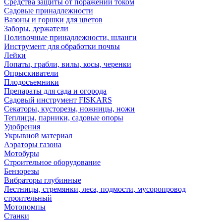
Средства защиты от поражений током
Садовые принадлежности
Вазоны и горшки для цветов
Заборы, держатели
Поливочные принадлежности, шланги
Инструмент для обработки почвы
Лейки
Лопаты, грабли, вилы, косы, черенки
Опрыскиватели
Плодосъемники
Препараты для сада и огорода
Садовый инструмент FISKARS
Секаторы, кусторезы, ножницы, ножи
Теплицы, парники, садовые опоры
Удобрения
Укрывной материал
Аэраторы газона
Мотобуры
Строительное оборудование
Бензорезы
Вибраторы глубинные
Лестницы, стремянки, леса, подмости, мусоропровод
строительный
Мотопомпы
Станки